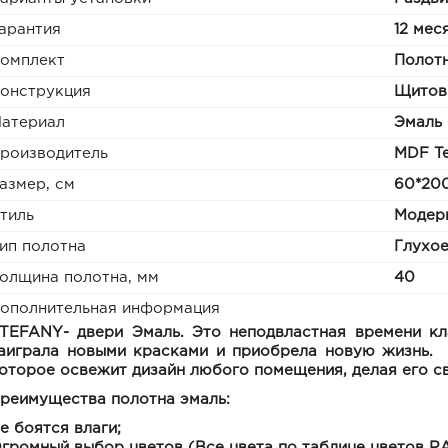
арантия
12 мес
омплект
Полотн
онструкция
Щитов
атериал
Эмаль
роизводитель
MDF T
азмер, см
60*200
тиль
Модер
ип полотна
Глухо
олщина полотна, мм
40
ополнительная информация
TEFANY
- двери Эмаль. Это неподвластная времени кл
аиграла новыми красками и приобрела новую жизнь. 
оторое освежит дизайн любого помещения, делая его с
реимущества полотна эмаль:
е боятся влаги;
громный выбор цветов (Все цвета по таблице цветов RA