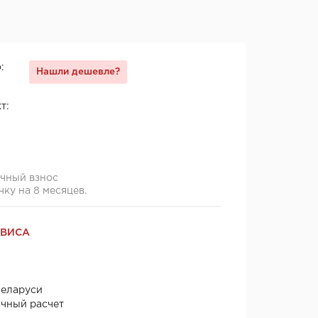
:
Нашли дешевле?
т:
ячный взнос
чку на 8 месяцев.
РВИСА
Беларуси
ичный расчет