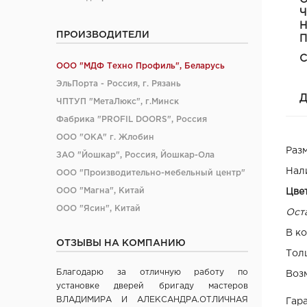
Ч
Н
ПРОИЗВОДИТЕЛИ
П
С
ООО "МДФ Техно Профиль", Беларусь
ЭльПорта - Россия, г. Рязань
Д
ЧПТУП "МетаЛюкс", г.Минск
Фабрика "PROFIL DOORS", Россия
ООО "ОКА" г. Жлобин
Раз
ЗАО "Йошкар", Россия, Йошкар-Ола
Нал
ООО "Производительно-мебельный центр"
ООО "Магна", Китай
Цве
ООО "Ясин", Китай
Ост
ООО "Алюмдор" г. Минск
В к
ОТЗЫВЫ НА КОМПАНИЮ
ООО "Промет", г. Москва
Тол
ЧП "Юркас", Беларусь
Благодарю за отличную работу по
Воз
ОДО "Древпром", г. Витебск
установке дверей бригаду мастеров
Verda ЗАО "ПО Одинцово", г. Москва
ВЛАДИМИРА И АЛЕКСАНДРА.ОТЛИЧНАЯ
Гара