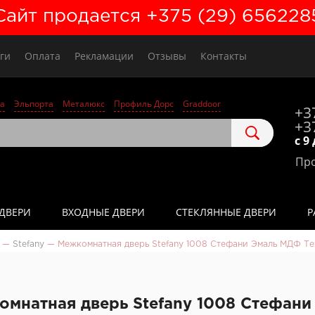
Сайт продается +375 (29) 656228
ги
Оплата
Рекламации
Отзывы
Контакты
а
Эльпорта
Металюкс
Профиль Дорс
Graddoor
+3
+3
с 9
Про
ДВЕРИ
ВХОДНЫЕ ДВЕРИ
СТЕКЛЯННЫЕ ДВЕРИ
Р
—
Stefany
—
Межкомнатная дверь Stefany 1008 Стефани Эмаль МДФ Те
омнатная дверь Stefany 1008 Стефан