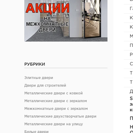
Г
К
К
М
П
Р
С
РУБРИКИ
Т
Элитные двери
Т
Двери для строителей
Д
Металлические двери с ковкой
S
Металлические двери с зеркалом
з
Межкомнатные двери с зеркалом
к
Металлические двухстворчатые двери
П
Металлические двери на улицу
Н
Белые двери
О