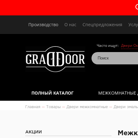
Производство
О нас
Спецпредложения
Услу
Часто ищут:
Двери Ок
ПОЛНЫЙ КАТАЛОГ
МЕЖКОМНАТНЫЕ 
Главная
—
Товары
—
Двери межкомнатные
—
Двери эмаль
АКЦИИ
Межк