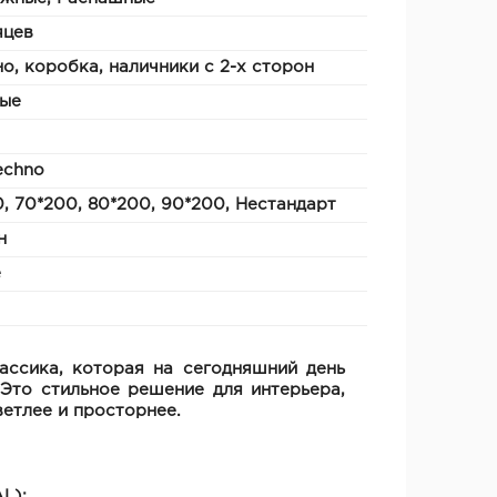
яцев
о, коробка, наличники с 2-х сторон
ые
eсhno
, 70*200, 80*200, 90*200, Нестандарт
н
е
ассика, которая на сегодняшний день
Это стильное решение для интерьера,
ветлее и просторнее.
L);