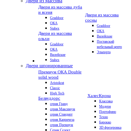
Двери из Массива
Двери из массива дуба
и ясеня
Двери из массива
Graddoor
сосны
ОКА
Graddoor
Stabex
ОКА
Двери из массива
Вилейские
ольхи
Поставский
Graddoor
мебельный центр
ОКА
Эльпорта
Вилейские
Stabex
Двери шпонированные
Премиум
ОКА Double
solid wood
Aristokrat
Classic
High Tech
Халес
Крона
Белвуддорс
Классика
серия Гранд
Модерн
серия Максимум
Портофино
серия Стандарт
Техно
серия Капричеза
Барокко
серия Премиум
3D фрезеровка
Серия Селект