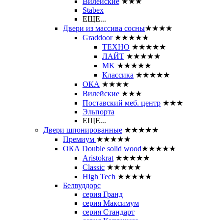
Вилейские
★★★
Stabex
ЕЩЕ...
Двери из массива сосны
★★★★
Graddoor
★★★★★
ТЕХНО
★★★★★
ЛАЙТ
★★★★★
MK
★★★★★
Классика
★★★★★
ОКА
★★★★
Вилейские
★★★
Поставский меб. центр
★★★
Эльпорта
ЕЩЕ...
Двери шпонированные
★★★★★
Премиум
★★★★★
ОКА Double solid wood
★★★★★
Aristokrat
★★★★★
Classic
★★★★★
High Tech
★★★★★
Белвуддорс
серия Гранд
серия Максимум
серия Стандарт