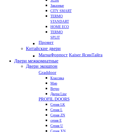
SLIM
Заказные
CITY SMART
TERMO
STANDART
HOME ECO
ТЕRМО
SPLIT
Промет
Китайские двери
Магна
Форпост
Kaiser Ясин
Тайга
Двери межкомнатные
Двери экошпон
Graddoor
Классика
Мир
Ветро
Двери Line
PROFIL DOORS
Серия LK
Серия L
Серия ZN
серия E
Серия U
Серия XN