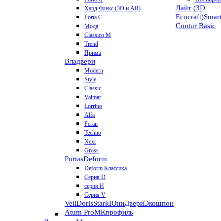
Лайт (3D
Хард Флекс (3D и AR)
Ecocraft)
Smar
Porta C
Contur
Basic
Мода
Classico M
Trend
Прима
Владвери
Modern
Style
Classic
Vaimar
Lorrino
Alfa
Feran
Techno
Next
Gross
Portas
Deform
Deform Классика
Серия D
серия H
Серия V
VellDoris
Stark
ЮниДвери
Экошпон
Atum Pro
МКпрофиль