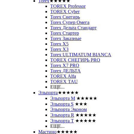
Torex
★★★★★
TOREX Professor
TOREX Cyber
Torex Снегирь
Torex Супер Омега
Torex Дельта Стандарт
Torex Стартер
Torex Заказные
Torex Х5
Torex Х3
Torex ULTIMATUM BIANCA
TOREX СНЕГИРЬ PRO
Torex X7 PRO
Torex ДЕЛЬТА
TOREX Alfa
TOREX TAU
ЕЩЕ...
Эльпорта
★★★★★
Эльпорта M
★★★★★
Эльпорта S
★★★
Эльпорта Эконом
Эльпорта R
★★★★★
Эльпорта Т
★★★★★
ЕЩЕ...
Мастино
★★★★★