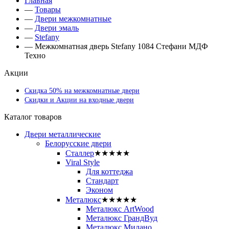
Главная
—
Товары
—
Двери межкомнатные
—
Двери эмаль
—
Stefany
—
Межкомнатная дверь Stefany 1084 Стефани МДФ
Техно
Акции
Скидка 50% на межкомнатные двери
Скидки и Акции на входные двери
Каталог товаров
Двери металлические
Белорусские двери
Сталлер
★★★★★
Viral Style
Для коттеджа
Стандарт
Эконом
Металюкс
★★★★★
Металюкс ArtWood
Металюкс ГрандВуд
Металюкс Милано