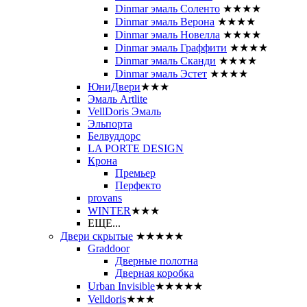
Dinmar эмаль Соленто
★★★★
Dinmar эмаль Верона
★★★★
Dinmar эмаль Новелла
★★★★
Dinmar эмаль Граффити
★★★★
Dinmar эмаль Сканди
★★★★
Dinmar эмаль Эстет
★★★★
ЮниДвери
★★★
Эмаль Artlite
VellDoris Эмаль
Эльпорта
Белвуддорс
LA PORTE DESIGN
Крона
Премьер
Перфекто
provans
WINTER
★★★
ЕЩЕ...
Двери скрытые
★★★★★
Graddoor
Дверные полотна
Дверная коробка
Urban Invisible
★★★★★
Velldoris
★★★