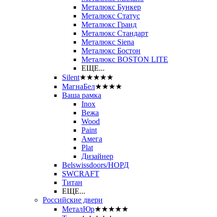
Металюкс Бункер
Металюкс Статус
Металюкс Гранд
Металюкс Стандарт
Металюкс Siena
Металюкс Бостон
Металюкс BOSTON LITE
ЕЩЕ...
Silent
★★★★★
МагнаБел
★★★★
Ваша рамка
Inox
Вежа
Wood
Paint
Амега
Plat
Дизайнер
Belswissdoors/НОРД
SWCRAFT
Титан
ЕЩЕ...
Российские двери
МеталЮр
★★★★★