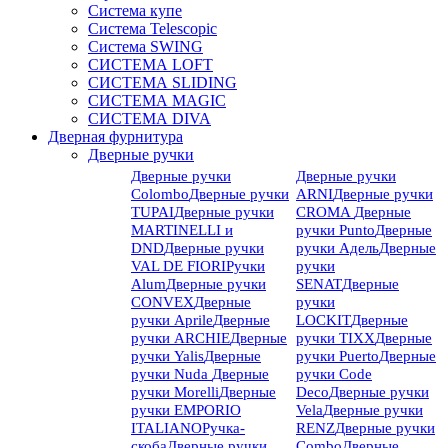
Система купе
Система Telescopic
Система SWING
СИСТЕМА LOFT
СИСТЕМА SLIDING
СИСТЕМА MAGIC
СИСТЕМА DIVA
Дверная фурнитура
Дверные ручки
Дверные ручки
Дверные ручки
Colombo
Дверные ручки
ARNI
Дверные ручки
TUPAI
Дверные ручки
CROMA
Дверные
MARTINELLI и
ручки Punto
Дверные
DND
Дверные ручки
ручки Адель
Дверные
VAL DE FIORI
Ручки
ручки
Alum
Дверные ручки
SENAT
Дверные
CONVEX
Дверные
ручки
ручки Aprile
Дверные
LOCKIT
Дверные
ручки ARCHIE
Дверные
ручки TIXX
Дверные
ручки Yalis
Дверные
ручки Puerto
Дверные
ручки Nuda
Дверные
ручки Code
ручки Morelli
Дверные
Deco
Дверные ручки
ручки EMPORIO
Vela
Дверные ручки
ITALIANO
Ручка-
RENZ
Дверные ручки
скоба
Дверные ручки
Combo
Дверные