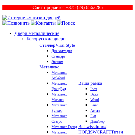
Сайт продается +375 (29) 6562285
Двери металлические
Белорусские двери
Сталлер
Viral Style
Для коттеджа
Стандарт
Эконом
Металюкс
Металюкс
ArtWood
Ваша рамка
Металюкс
ГрандВуд
Inox
Металюкс
Вежа
Милано
Wood
Металюкс
Paint
Бункер
Амега
Металюкс
Plat
Статус
Дизайнер
Belswissdoors/
Металюкс Гранд
НОРД
SWCRAFT
Титан
Металюкс