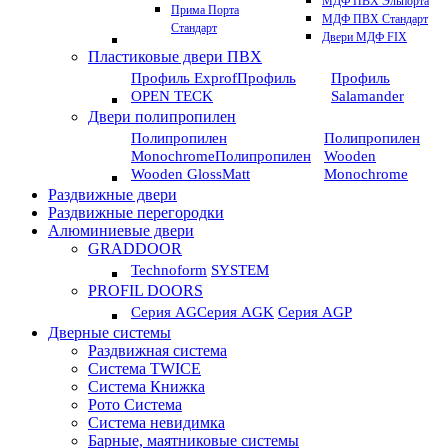
МДФ ПВХ Эльпорта
Прима Порта
МДФ ПВХ Стандарт
Стандарт
Двери МДФ FIX
Пластиковые двери ПВХ
Профиль Exprof
Профиль
Профиль
OPEN TECK
Salamander
Двери полипропилен
Полипропилен
Полипропилен
Monochrome
Полипропилен
Wooden
Wooden GlossMatt
Monochrome
Раздвижные двери
Раздвижные перегородки
Алюминиевые двери
GRADDOOR
Technoform
SYSTEM
PROFIL DOORS
Серия AG
Серия AGK
Серия AGP
Дверные системы
Раздвижная система
Система TWICE
Система Книжка
Рото Система
Система невидимка
Барные, маятниковые системы