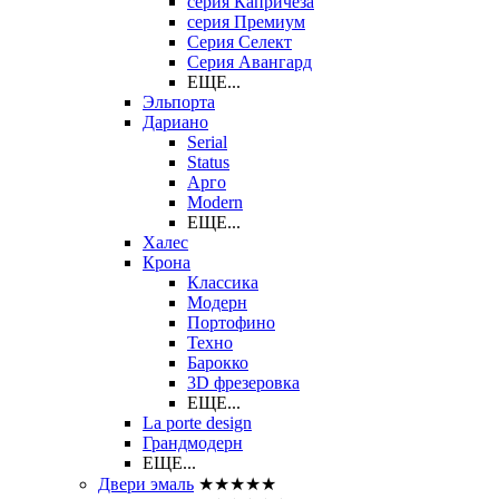
серия Капричеза
серия Премиум
Серия Селект
Серия Авангард
ЕЩЕ...
Эльпорта
Дариано
Serial
Status
Арго
Modern
ЕЩЕ...
Халес
Крона
Классика
Модерн
Портофино
Техно
Барокко
3D фрезеровка
ЕЩЕ...
La porte design
Грандмодерн
ЕЩЕ...
Двери эмаль
★★★★★