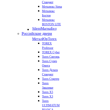
Стандарт
Металюкс Siena
Металюкс
Бостон
Металюкс
BOSTON LITE
Silent
МагнаБел
Российские двери
МеталЮр
Torex
TOREX
Professor
TOREX Cyber
Torex Снегирь
Torex Супер
Омега
Torex Дельта
Стандарт
Torex Стартер
Torex
Заказные
Torex Х5
Torex Х3
Torex
ULTIMATUM
BIANCA