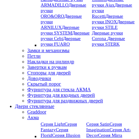
ARMADILLO
Дверные
ручки Ajax
Дверные
ручки
ручки
ORO&ORO
Дверные
Rucetti
Дверные
ручки
ручки INOX
Дверные
ARNILUX
Дверные
ручки STILE
ручки SYSTEM
Дверные
Дверные ручки
ручки Cebi
Дверные
Corona
Дверные
ручки FUARO
ручки STERK
Замки и механизмы
Петли
Накладки на цилиндр
Завертки к ручкам
Стопоры для дверей
Доводчики
Скрытый порог
Фурнитура для стекла АКМА
Фурнитура для входных дверей
Фурнитура для раздвижных дверей
Двери стеклянные
Graddoor
Акма
Серия Light
Серия
Серия Satin
Серия
Fantazy
Серия
Imagination
Серия Art-
Florid
Серия Illusion
Deсor
Серия Mirra