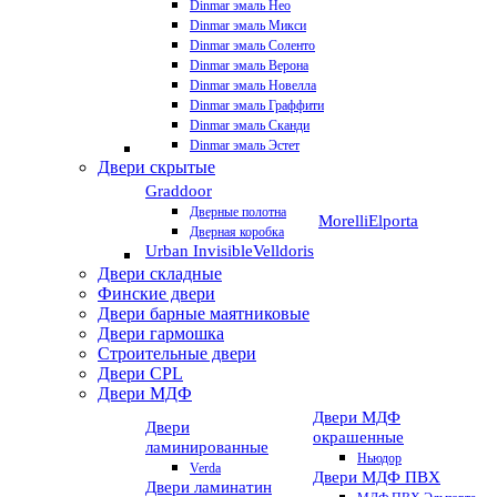
Dinmar эмаль Нео
Dinmar эмаль Микси
Dinmar эмаль Соленто
Dinmar эмаль Верона
Dinmar эмаль Новелла
Dinmar эмаль Граффити
Dinmar эмаль Сканди
Dinmar эмаль Эстет
Двери скрытые
Graddoor
Дверные полотна
Morelli
Elporta
Дверная коробка
Urban Invisible
Velldoris
Двери складные
Финские двери
Двери барные маятниковые
Двери гармошка
Строительные двери
Двери CРL
Двери МДФ
Двери МДФ
Двери
окрашенные
ламинированные
Ньюдор
Verda
Двери МДФ ПВХ
Двери ламинатин