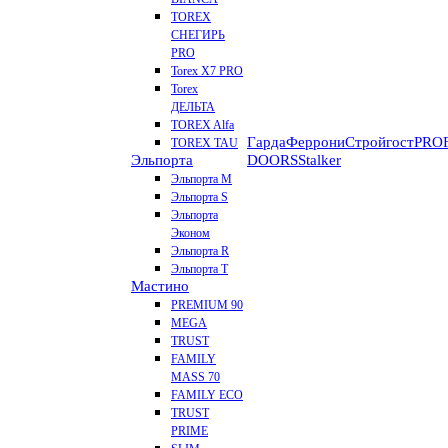
TOREX
СНЕГИРЬ
PRO
Torex X7 PRO
Torex
ДЕЛЬТА
TOREX Alfa
Гарда
Феррони
Стройгост
PROF
TOREX TAU
Эльпорта
DOORS
Stalker
Эльпорта M
Эльпорта S
Эльпорта
Эконом
Эльпорта R
Эльпорта Т
Мастино
PREMIUM 90
MEGA
TRUST
FAMILY
MASS 70
FAMILY ECO
TRUST
PRIME