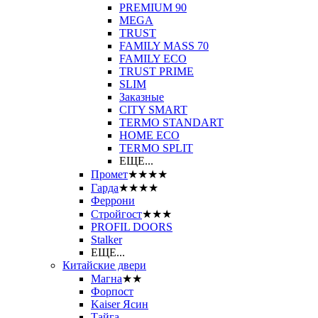
PREMIUM 90
MEGA
TRUST
FAMILY MASS 70
FAMILY ECO
TRUST PRIME
SLIM
Заказные
CITY SMART
TERMO STANDART
HOME ECO
ТЕRМО SPLIT
ЕЩЕ...
Промет
★★★★
Гарда
★★★★
Феррони
Стройгост
★★★
PROFIL DOORS
Stalker
ЕЩЕ...
Китайские двери
Магна
★★
Форпост
Kaiser Ясин
Тайга