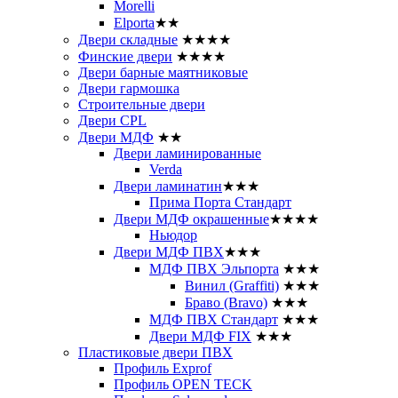
Morelli
Elporta
★★
Двери складные
★★★★
Финские двери
★★★★
Двери барные маятниковые
Двери гармошка
Строительные двери
Двери CРL
Двери МДФ
★★
Двери ламинированные
Verda
Двери ламинатин
★★★
Прима Порта Стандарт
Двери МДФ окрашенные
★★★★
Ньюдор
Двери МДФ ПВХ
★★★
МДФ ПВХ Эльпорта
★★★
Винил (Graffiti)
★★★
Браво (Bravo)
★★★
МДФ ПВХ Стандарт
★★★
Двери МДФ FIX
★★★
Пластиковые двери ПВХ
Профиль Exprof
Профиль OPEN TECK