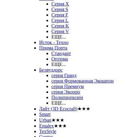
Серия X
Серия S
Серия F
Серия L
Серия K
Серия V
ЕЩЕ...
Исток - Техно
Прима Порта
Стандарт
Оптима
ЕЩЕ...
Белвуддорс
серия Гранд
серия Формованная Экошпон
серия Премиум
серия Эвопро
Полипропилен
ЕЩЕ...
Лайт (3D Ecocraft)
★★★
Smart
Urban
★★★
Emalex
★★★
TexStyle
Contur