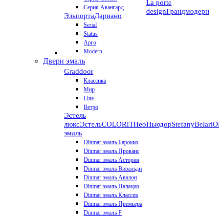
La porte
Серия Авангард
design
Грандмодерн
Эльпорта
Дариано
Serial
Status
Арго
Modern
Двери эмаль
Graddoor
Классика
Мир
Line
Ветро
Эстель
люкс
Эстель
COLORIT
НеоНьюдор
Stefany
Belari
О
эмаль
Dinmar эмаль Барокко
Dinmar эмаль Прованс
Dinmar эмаль Астория
Dinmar эмаль Вивальди
Dinmar эмаль Авалон
Dinmar эмаль Палацио
Dinmar эмаль Классик
Dinmar эмаль Премьера
Dinmar эмаль F