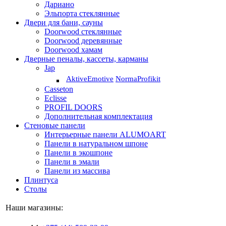
Дариано
Эльпорта стеклянные
Двери для бани, сауны
Doorwood стеклянные
Doorwood деревянные
Doorwood хамам
Дверные пеналы, кассеты, карманы
Jap
Aktive
Emotive
Norma
Profikit
Casseton
Eclisse
PROFIL DOORS
Дополнительная комплектация
Стеновые панели
Интерьерные панели ALUMOART
Панели в натуральном шпоне
Панели в экошпоне
Панели в эмали
Панели из массива
Плинтуса
Столы
Наши магазины: