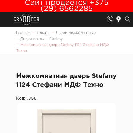
Сайт продается +375
(29) 6562285
Главная
—
Товары
—
Двери межкомнатные
—
Двери эмаль
—
Stefany
—
Межкомнатная дверь Stefany 1124 Стефани МДФ
Техно
Межкомнатная дверь Stefany
1124 Стефани МДФ Техно
Код: 7756