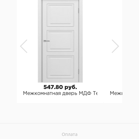
547.80 руб.
68
Межкомнатная дверь МДФ Техно Stefany Сте
Межкомнатн
Оплата