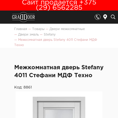
Сайт продается +375
(29) 6562285
Главная
—
Товары
—
Двери межкомнатные
—
Двери эмаль
—
Stefany
—
Межкомнатная дверь Stefany 4011 Стефани МДФ
Техно
Межкомнатная дверь Stefany
4011 Стефани МДФ Техно
Код: 8861