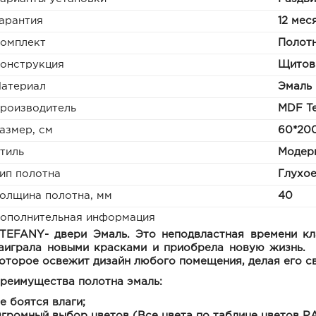
арантия
12 мес
омплект
Полотн
онструкция
Щитов
атериал
Эмаль
роизводитель
MDF T
азмер, см
60*200
тиль
Модер
ип полотна
Глухо
олщина полотна, мм
40
ополнительная информация
TEFANY
- двери Эмаль. Это неподвластная времени кл
аиграла новыми красками и приобрела новую жизнь. 
оторое освежит дизайн любого помещения, делая его с
реимущества полотна эмаль:
е боятся влаги;
громный выбор цветов (Все цвета по таблице цветов RA