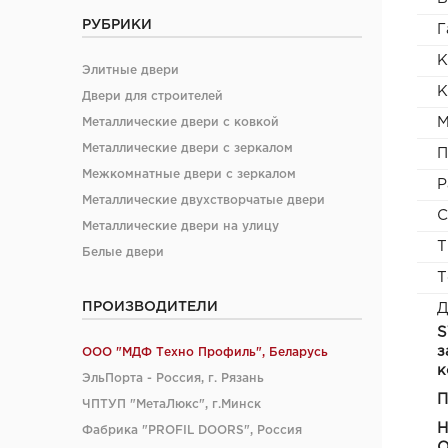
РУБРИКИ
Г
К
Элитные двери
К
Двери для строителей
М
Металлические двери с ковкой
Металлические двери с зеркалом
П
Межкомнатные двери с зеркалом
Р
Металлические двухстворчатые двери
С
Металлические двери на улицу
Т
Белые двери
Т
ПРОИЗВОДИТЕЛИ
Д
S
з
ООО "МДФ Техно Профиль", Беларусь
к
ЭльПорта - Россия, г. Рязань
П
ЧПТУП "МетаЛюкс", г.Минск
Н
Фабрика "PROFIL DOORS", Россия
О