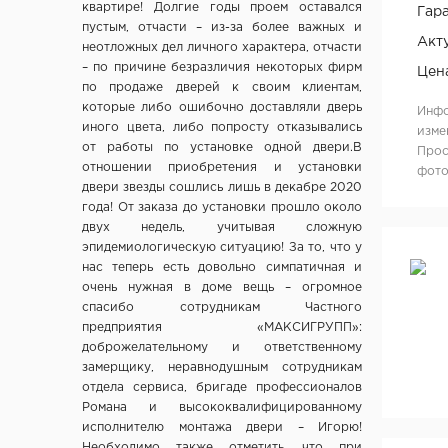
ОДО «Беллесизделие», г. Минск
квартире! Долгие годы проем оставался
Гара
пустым, отчасти – из-за более важных и
Компания "Веллдорис", г. Санкт-Петербург
Акт
неотложных дел личного характера, отчасти
Фабрика дверей "Ростра", Москва
– по причине безразличия некоторых фирм
Цен
"Халес", г. Сморгонь
по продаже дверей к своим клиентам,
"Акма", г. Санкт-Петербург
которые либо ошибочно доставляли дверь
Инфо
иного цвета, либо попросту отказывались
изме
company "Fuaro", Италия
от работы по установке одной двери.В
Прос
company "Armadillo", Италия
отношении приобретения и установки
фото
"Dariano", г. Ульяновск
двери звезды сошлись лишь в декабре 2020
года! От заказа до установки прошло около
"DOORWOOD", Республика Марий Эл
двух недель, учитывая сложную
"Ирбис-ТД", Россия, Москва
эпидемиологическую ситуацию! За то, что у
Ltd "AGB", Италия
нас теперь есть довольно симпатичная и
очень нужная в доме вещь – огромное
OOO "Союз-Экспорт", Тайвань
спасибо сотрудникам Частного
Ltd "Convex", Греция
предприятия «МАКСИГРУПП»:
Ltd "Archie", Испания
доброжелательному и ответственному
ООО "Kaiser", Китай
замерщику, неравнодушным сотрудникам
отдела сервиса, бригаде профессионалов
ООО "Ваша рамка", Беларусь
Романа и высококвалифицированному
ТМ "Лесма",Россия, г.Ярославль
исполнителю монтажа двери – Игорю!
ООО "МеталЮр", Россия
Необходимо также отметить, что при