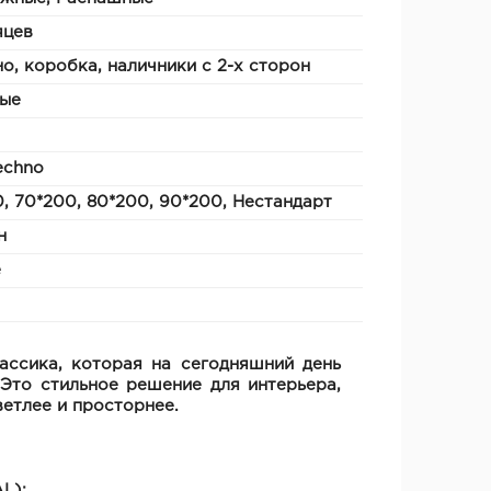
яцев
о, коробка, наличники с 2-х сторон
ые
eсhno
, 70*200, 80*200, 90*200, Нестандарт
н
е
ассика, которая на сегодняшний день
Это стильное решение для интерьера,
ветлее и просторнее.
L);