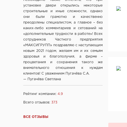
установке двери открылись некоторые
ООО "ARNI", Китай
строительные и иные сложности, однако
ООО "ПОРТМАН", Беларусь
они были грамотно и качественно
ООО "МКпрофиль", Россия, д. Демидово
преодолены специалистом, а главное – без
каких-либо комментариев и сетований на
ООО "Белая речка", Заславль, Беларусь
«дополнительные трудности в работе»! Всех
Фабрика дверей «Румакс», Россия
сотрудников Частного предприятия
"Юрсталь", г. Могилев, Беларусь
«МАКСИГРУПП» поздравляю с наступающим
ООО "Браматорг", Беларусь
новым 2021 годом, желаем им и их семьям
здоровья и благополучия, а фирме –
Фабрика дверей "Браво"
процветания и сохранения такого же
ООО "VIVALDI", Польша
внимательного отношения к нуждам
ООО "LOCKIT", Китай
клиентов! С уважением Пугачёва С.А.
— Пугачёва Светлана
ООО "Эмалит", г. Калуга
Фабрика дверей "КРОНА"
Рейтинг компании:
4.9
"СТРОЙМИР", Беларусь, г.Минск
ООО «КосвиПромСталь», Беларусь
Всего отзывов:
373
Apecs, Италия
LOB, Польша
ВСЕ ОТЗЫВЫ
Terno Scorrevoli, Италия