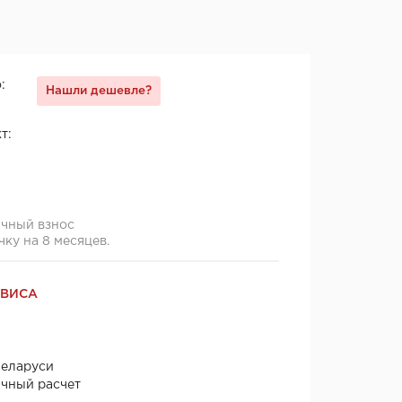
:
Нашли дешевле?
т:
ячный взнос
чку на 8 месяцев.
РВИСА
Беларуси
ичный расчет