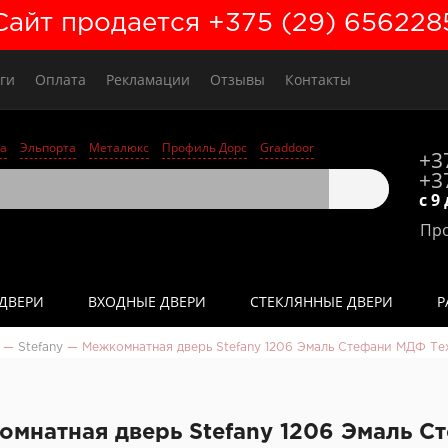
Сайт продается +375 (29) 656228
ги
Оплата
Рекламации
Отзывы
Контакты
а
Эльпорта
Металюкс
Профиль Дорс
Graddoor
+3
+3
с 9
Про
ДВЕРИ
ВХОДНЫЕ ДВЕРИ
СТЕКЛЯННЫЕ ДВЕРИ
Р
—
Stefany
—
Межкомнатная дверь Stefany 1206 Эмаль Стефани МДФ Те
мнатная дверь Stefany 1206 Эмаль 