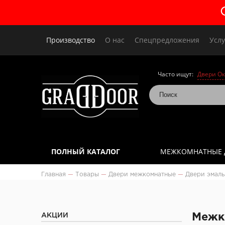
Производство
О нас
Спецпредложения
Услу
Часто ищут:
Двери Ок
ПОЛНЫЙ КАТАЛОГ
МЕЖКОМНАТНЫЕ 
Главная
—
Товары
—
Двери межкомнатные
—
Двери эмаль
АКЦИИ
Межко