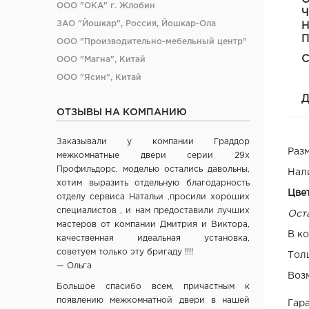
ООО "ОКА" г. Жлобин
Ч
ЗАО "Йошкар", Россия, Йошкар-Ола
Н
П
ООО "Производительно-мебельный центр"
С
ООО "Магна", Китай
ООО "Ясин", Китай
ООО "Алюмдор" г. Минск
Д
ОТЗЫВЫ НА КОМПАНИЮ
ООО "Промет", г. Москва
ЧП "Юркас", Беларусь
Заказывали у компании Граддор
ОДО "Древпром", г. Витебск
Раз
межкомнатные двери серии 29х
Verda ЗАО "ПО Одинцово", г. Москва
Профильдорс, моделью остались давольны,
Нал
хотим выразить отдельную благодарность
ОАО "Стройдетали" г. Вилейка
Цве
отделу сервиса Натальи ,просили хороших
ОАО Лесплитинвест, СПБ, Россия
специалистов , и нам предоставили лучших
Ост
ООО "Вудрев" г. Мозырь
мастеров от компании Дмитрия и Виктора,
В к
качественная идеальная установка,
ООО "Прима Порта", Минск
советуем только эту бригаду !!!!
Тол
СООО Исток- Инвест, г. Минск
— Ольга
ОДО "ВИСТ", г. Молодечно
Воз
Большое спасибо всем, причастным к
ЧТУП "Ньюдор", г. Минск
появлению межкомнатной двери в нашей
Гара