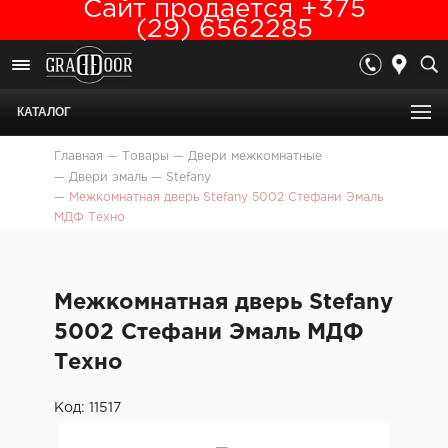
Сайт продается +375
(29) 6562285
КАТАЛОГ
Главная
—
Товары
—
Двери межкомнатные
—
Двери эмаль
—
Stefany
—
Межкомнатная дверь Stefany 5002 Стефани Эмаль
МДФ Техно
Межкомнатная дверь Stefany
5002 Стефани Эмаль МДФ
Техно
Код: 11517