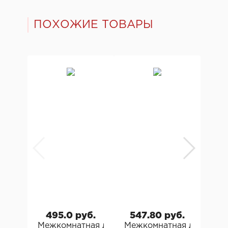
ПОХОЖИЕ ТОВАРЫ
495.0 руб.
547.80 руб.
93
Межкомнатная дверь Stefany 1071 Стефани 
Межкомнатная дверь МДФ
Меж