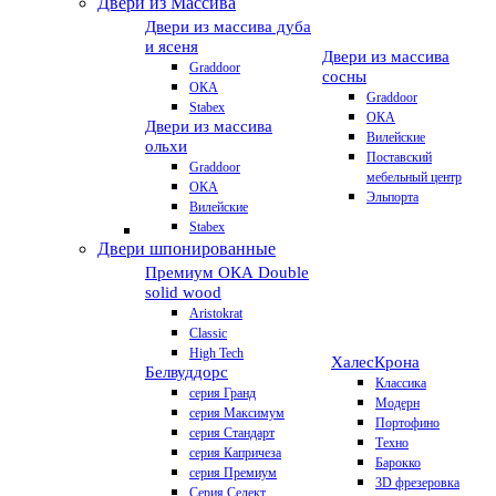
Двери из Массива
Двери из массива дуба
и ясеня
Двери из массива
Graddoor
сосны
ОКА
Graddoor
Stabex
ОКА
Двери из массива
Вилейские
ольхи
Поставский
Graddoor
мебельный центр
ОКА
Эльпорта
Вилейские
Stabex
Двери шпонированные
Премиум
ОКА Double
solid wood
Aristokrat
Classic
High Tech
Халес
Крона
Белвуддорс
Классика
серия Гранд
Модерн
серия Максимум
Портофино
серия Стандарт
Техно
серия Капричеза
Барокко
серия Премиум
3D фрезеровка
Серия Селект