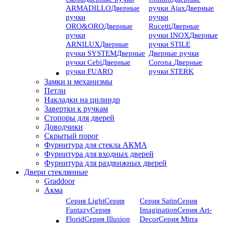
ARMADILLO
Дверные
ручки Ajax
Дверные
ручки
ручки
ORO&ORO
Дверные
Rucetti
Дверные
ручки
ручки INOX
Дверные
ARNILUX
Дверные
ручки STILE
ручки SYSTEM
Дверные
Дверные ручки
ручки Cebi
Дверные
Corona
Дверные
ручки FUARO
ручки STERK
Замки и механизмы
Петли
Накладки на цилиндр
Завертки к ручкам
Стопоры для дверей
Доводчики
Скрытый порог
Фурнитура для стекла АКМА
Фурнитура для входных дверей
Фурнитура для раздвижных дверей
Двери стеклянные
Graddoor
Акма
Серия Light
Серия
Серия Satin
Серия
Fantazy
Серия
Imagination
Серия Art-
Florid
Серия Illusion
Deсor
Серия Mirra