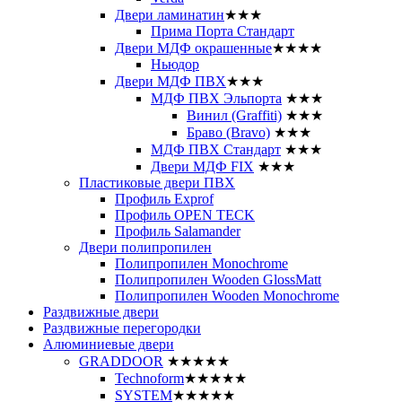
Двери ламинатин
★★★
Прима Порта Стандарт
Двери МДФ окрашенные
★★★★
Ньюдор
Двери МДФ ПВХ
★★★
МДФ ПВХ Эльпорта
★★★
Винил (Graffiti)
★★★
Браво (Bravo)
★★★
МДФ ПВХ Стандарт
★★★
Двери МДФ FIX
★★★
Пластиковые двери ПВХ
Профиль Exprof
Профиль OPEN TECK
Профиль Salamander
Двери полипропилен
Полипропилен Monochrome
Полипропилен Wooden GlossMatt
Полипропилен Wooden Monochrome
Раздвижные двери
Раздвижные перегородки
Алюминиевые двери
GRADDOOR
★★★★★
Technoform
★★★★★
SYSTEM
★★★★★