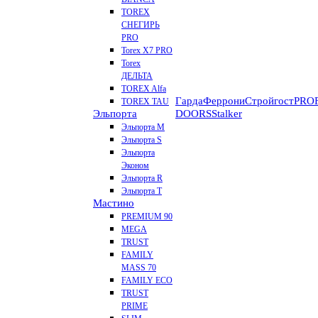
TOREX
СНЕГИРЬ
PRO
Torex X7 PRO
Torex
ДЕЛЬТА
TOREX Alfa
Гарда
Феррони
Стройгост
PROF
TOREX TAU
Эльпорта
DOORS
Stalker
Эльпорта M
Эльпорта S
Эльпорта
Эконом
Эльпорта R
Эльпорта Т
Мастино
PREMIUM 90
MEGA
TRUST
FAMILY
MASS 70
FAMILY ECO
TRUST
PRIME