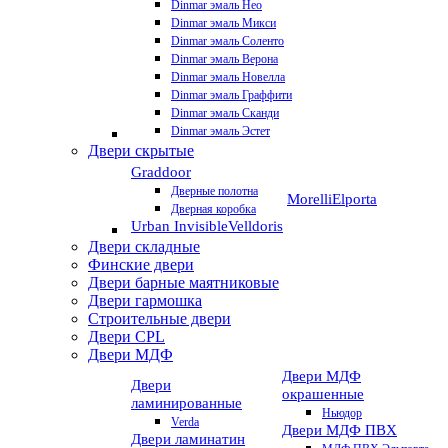
Dinmar эмаль Нео
Dinmar эмаль Микси
Dinmar эмаль Соленто
Dinmar эмаль Верона
Dinmar эмаль Новелла
Dinmar эмаль Граффити
Dinmar эмаль Сканди
Dinmar эмаль Эстет
Двери скрытые
Graddoor
Дверные полотна
Morelli
Elporta
Дверная коробка
Urban Invisible
Velldoris
Двери складные
Финские двери
Двери барные маятниковые
Двери гармошка
Строительные двери
Двери CРL
Двери МДФ
Двери МДФ
Двери
окрашенные
ламинированные
Ньюдор
Verda
Двери МДФ ПВХ
Двери ламинатин