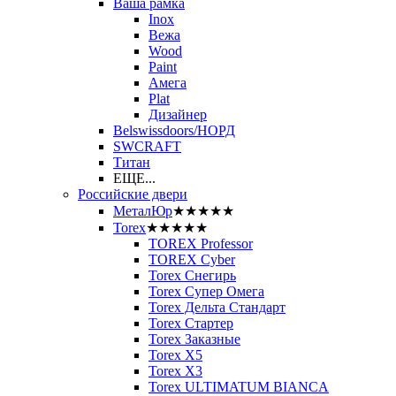
Ваша рамка
Inox
Вежа
Wood
Paint
Амега
Plat
Дизайнер
Belswissdoors/НОРД
SWCRAFT
Титан
ЕЩЕ...
Российские двери
МеталЮр
★★★★★
Torex
★★★★★
TOREX Professor
TOREX Cyber
Torex Снегирь
Torex Супер Омега
Torex Дельта Стандарт
Torex Стартер
Torex Заказные
Torex Х5
Torex Х3
Torex ULTIMATUM BIANCA