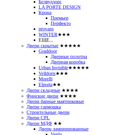
Белвуддорс
LA PORTE DESIGN
Крона
Премьер
Перфекто
provans
WINTER
★★★
ЕЩЕ...
Двери скрытые
★★★★★
Graddoor
Дверные полотна
Дверная коробка
Urban Invisible
★★★★★
Velldoris
★★★
Morelli
Elporta
★★
Двери складные
★★★★
Финские двери
★★★★
Двери барные маятниковые
Двери гармошка
Строительные двери
Двери CРL
Двери МДФ
★★
Двери ламинированные
Verda