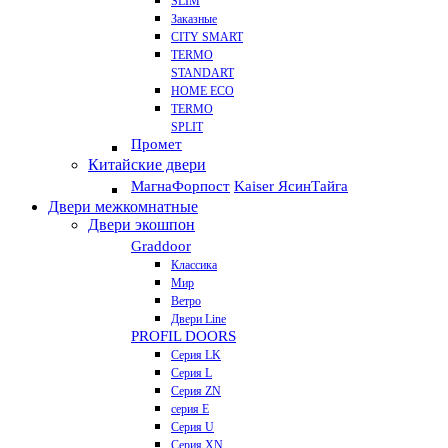
SLIM
Заказные
CITY SMART
TERMO
STANDART
HOME ECO
ТЕRМО
SPLIT
Промет
Китайские двери
Магна
Форпост
Kaiser Ясин
Тайга
Двери межкомнатные
Двери экошпон
Graddoor
Классика
Мир
Ветро
Двери Line
PROFIL DOORS
Серия LK
Серия L
Серия ZN
серия E
Серия U
Серия XN