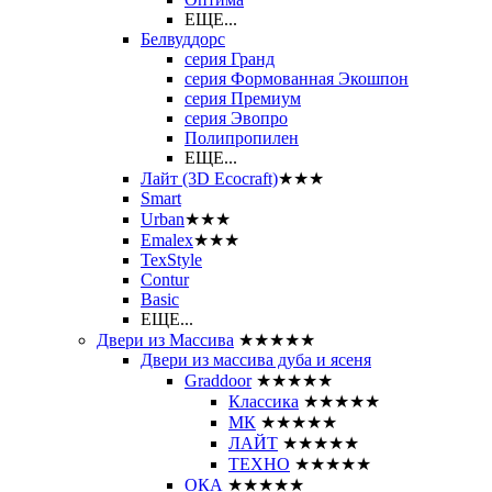
ЕЩЕ...
Белвуддорс
серия Гранд
серия Формованная Экошпон
серия Премиум
серия Эвопро
Полипропилен
ЕЩЕ...
Лайт (3D Ecocraft)
★★★
Smart
Urban
★★★
Emalex
★★★
TexStyle
Contur
Basic
ЕЩЕ...
Двери из Массива
★★★★★
Двери из массива дуба и ясеня
Graddoor
★★★★★
Классика
★★★★★
МК
★★★★★
ЛАЙТ
★★★★★
ТЕХНО
★★★★★
ОКА
★★★★★