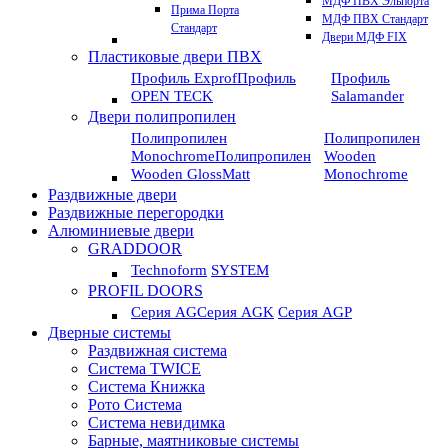
МДФ ПВХ Эльпорта
Прима Порта
МДФ ПВХ Стандарт
Стандарт
Двери МДФ FIX
Пластиковые двери ПВХ
Профиль Exprof
Профиль
Профиль
OPEN TECK
Salamander
Двери полипропилен
Полипропилен
Полипропилен
Monochrome
Полипропилен
Wooden
Wooden GlossMatt
Monochrome
Раздвижные двери
Раздвижные перегородки
Алюминиевые двери
GRADDOOR
Technoform
SYSTEM
PROFIL DOORS
Серия AG
Серия AGK
Серия AGP
Дверные системы
Раздвижная система
Система TWICE
Система Книжка
Рото Система
Система невидимка
Барные, маятниковые системы