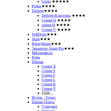
Gross
★★★★★
Portas
★★★★
Deform
★★★★
Deform Классика
★★★★
Серия D
★★★★
серия H
★★★★
Серия V
★★★★
VellDoris
★★★
Stark
★★★
ЮниДвери
★★★
Экошпон Atum Pro
★★★
МКпрофиль
Porta
Dinmar
Серия X
Серия S
Серия F
Серия L
Серия K
Серия V
ЕЩЕ...
Исток - Техно
Прима Порта
Стандарт
Оптима