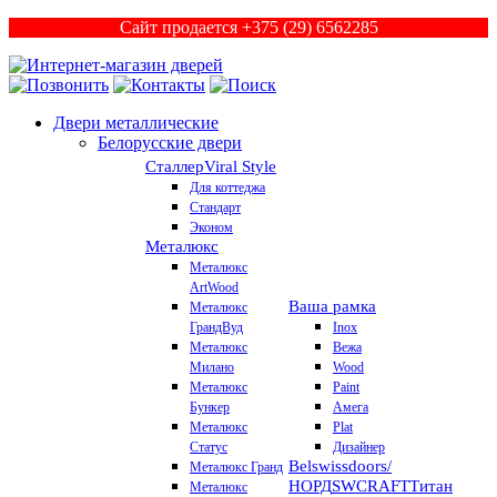
Сайт продается +375 (29) 6562285
Двери металлические
Белорусские двери
Сталлер
Viral Style
Для коттеджа
Стандарт
Эконом
Металюкс
Металюкс
ArtWood
Ваша рамка
Металюкс
ГрандВуд
Inox
Металюкс
Вежа
Милано
Wood
Металюкс
Paint
Бункер
Амега
Металюкс
Plat
Статус
Дизайнер
Belswissdoors/
Металюкс Гранд
НОРД
SWCRAFT
Титан
Металюкс