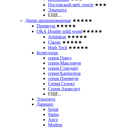
Поставский меб. центр
★★★
Эльпорта
ЕЩЕ...
Двери шпонированные
★★★★★
Премиум
★★★★★
ОКА Double solid wood
★★★★★
Aristokrat
★★★★★
Classic
★★★★★
High Tech
★★★★★
Белвуддорс
серия Гранд
серия Максимум
серия Стандарт
серия Капричеза
серия Премиум
Серия Селект
Серия Авангард
ЕЩЕ...
Эльпорта
Дариано
Serial
Status
Арго
Modern