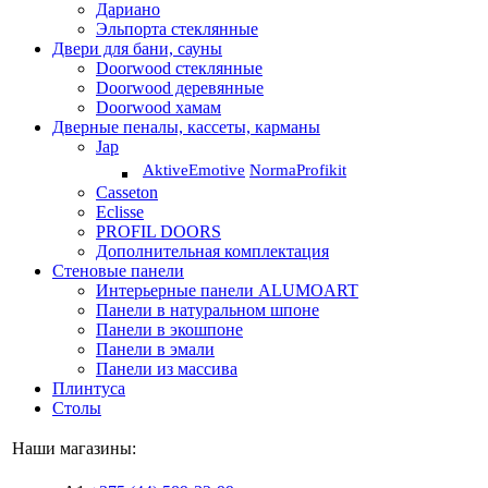
Дариано
Эльпорта стеклянные
Двери для бани, сауны
Doorwood стеклянные
Doorwood деревянные
Doorwood хамам
Дверные пеналы, кассеты, карманы
Jap
Aktive
Emotive
Norma
Profikit
Casseton
Eclisse
PROFIL DOORS
Дополнительная комплектация
Стеновые панели
Интерьерные панели ALUMOART
Панели в натуральном шпоне
Панели в экошпоне
Панели в эмали
Панели из массива
Плинтуса
Столы
Наши магазины: