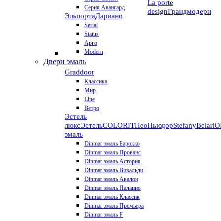
La porte
Серия Авангард
design
Грандмодерн
Эльпорта
Дариано
Serial
Status
Арго
Modern
Двери эмаль
Graddoor
Классика
Мир
Line
Ветро
Эстель
люкс
Эстель
COLORIT
НеоНьюдор
Stefany
Belari
О
эмаль
Dinmar эмаль Барокко
Dinmar эмаль Прованс
Dinmar эмаль Астория
Dinmar эмаль Вивальди
Dinmar эмаль Авалон
Dinmar эмаль Палацио
Dinmar эмаль Классик
Dinmar эмаль Премьера
Dinmar эмаль F