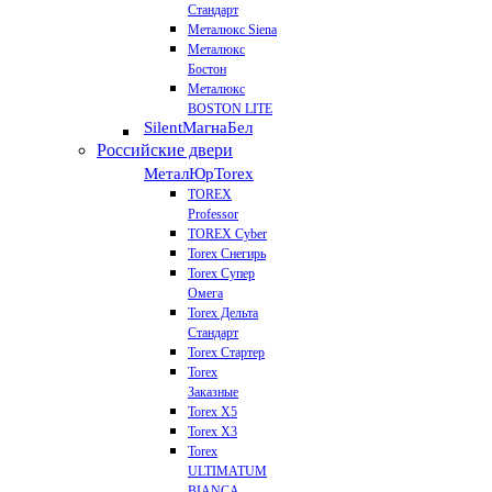
Стандарт
Металюкс Siena
Металюкс
Бостон
Металюкс
BOSTON LITE
Silent
МагнаБел
Российские двери
МеталЮр
Torex
TOREX
Professor
TOREX Cyber
Torex Снегирь
Torex Супер
Омега
Torex Дельта
Стандарт
Torex Стартер
Torex
Заказные
Torex Х5
Torex Х3
Torex
ULTIMATUM
BIANCA