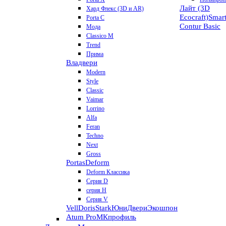
Лайт (3D
Хард Флекс (3D и AR)
Ecocraft)
Smar
Porta C
Contur
Basic
Мода
Classico M
Trend
Прима
Владвери
Modern
Style
Classic
Vaimar
Lorrino
Alfa
Feran
Techno
Next
Gross
Portas
Deform
Deform Классика
Серия D
серия H
Серия V
VellDoris
Stark
ЮниДвери
Экошпон
Atum Pro
МКпрофиль