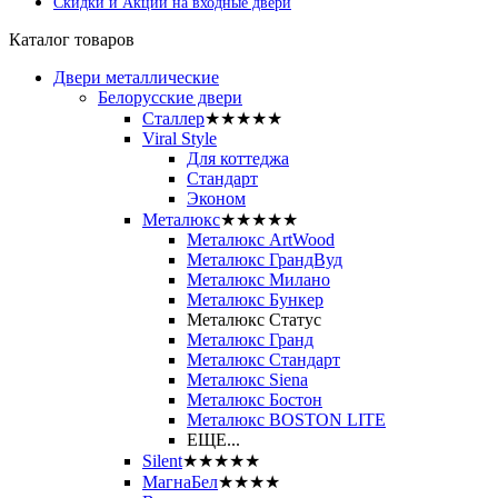
Скидки и Акции на входные двери
Каталог товаров
Двери металлические
Белорусские двери
Сталлер
★★★★★
Viral Style
Для коттеджа
Стандарт
Эконом
Металюкс
★★★★★
Металюкс ArtWood
Металюкс ГрандВуд
Металюкс Милано
Металюкс Бункер
Металюкс Статус
Металюкс Гранд
Металюкс Стандарт
Металюкс Siena
Металюкс Бостон
Металюкс BOSTON LITE
ЕЩЕ...
Silent
★★★★★
МагнаБел
★★★★