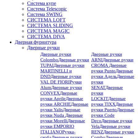
Система купе
Система Telescopic
Система SWING
СИСТЕМА LOFT
СИСТЕМА SLIDING
СИСТЕМА MAGIC
СИСТЕМА DIVA
Дверная фурнитура
Дверные ручки
Дверные ручки
Дверные ручки
Colombo
Дверные ручки
ARNI
Дверные ручки
TUPAI
Дверные ручки
CROMA
Дверные
MARTINELLI и
ручки Punto
Дверные
DND
Дверные ручки
ручки Адель
Дверные
VAL DE FIORI
Ручки
ручки
Alum
Дверные ручки
SENAT
Дверные
CONVEX
Дверные
ручки
ручки Aprile
Дверные
LOCKIT
Дверные
ручки ARCHIE
Дверные
ручки TIXX
Дверные
ручки Yalis
Дверные
ручки Puerto
Дверные
ручки Nuda
Дверные
ручки Code
ручки Morelli
Дверные
Deco
Дверные ручки
ручки EMPORIO
Vela
Дверные ручки
ITALIANO
Ручка-
RENZ
Дверные ручки
скоба
Дверные ручки
Combo
Дверные