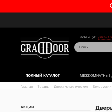
Часто ищут:
Двери Ок
ПОЛНЫЙ КАТАЛОГ
МЕЖКОМНАТНЫЕ 
Главная
—
Товары
—
Двери металлические
—
Белорусски
АКЦИИ
Дверь