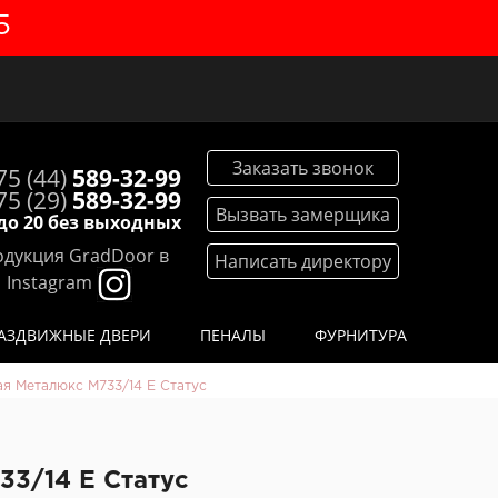
5
Заказать звонок
75 (44)
589-32-99
75 (29)
589-32-99
Вызвать замерщика
 до 20 без выходных
дукция GradDoor в
Написать директору
Instagram
АЗДВИЖНЫЕ ДВЕРИ
ПЕНАЛЫ
ФУРНИТУРА
ая Металюкс М733/14 Е Статус
33/14 Е Статус