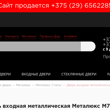
Сайт продается +375 (29) 656228
а
Эльпорта
Металюкс
Профиль Дорс
Graddoor
+3
+3
с 9
Про
ДВЕРИ
ВХОДНЫЕ ДВЕРИ
СТЕКЛЯННЫЕ ДВЕРИ
Р
е двери
—
Металюкс
—
Металюкс Статус
—
Дверь входная металлическ
 входная металлическая Металюкс М7