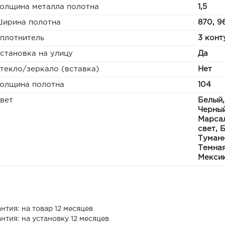
олщина металла полотна
1,5
ирина полотна
870, 9
плотнитель
3 конт
становка на улицу
Да
текло/зеркало (вставка)
Нет
олщина полотна
104
вет
Белый,
Черный
Марсал
свет, 
Туманн
Темная
Мекси
нтия: на товар 12 месяцев
нтия: на установку 12 месяцев