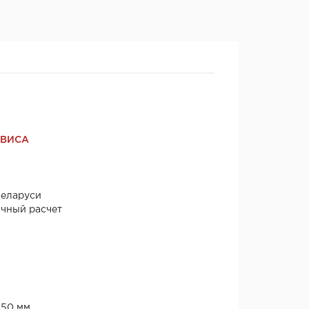
РВИСА
Беларуси
ичный расчет
050 мм