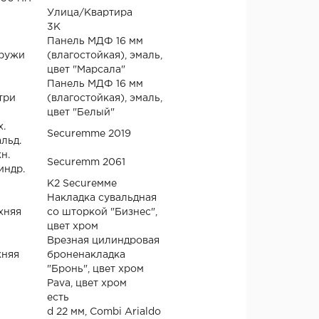
Улица/Квартира
3К
Панель МДФ 16 мм
ружи
(влагостойкая), эмаль,
цвет "Марсала"
Панель МДФ 16 мм
три
(влагостойкая), эмаль,
цвет "Белый"
х.
Securemme 2019
льд.
н.
Securemm 2061
индр.
К2 Secureммe
Накладка сувальдная
хняя
со шторкой "Бизнес",
цвет хром
Врезная цилиндровая
няя
броненакладка
"Бронь", цвет хром
Pava, цвет хром
есть
d 22 мм, Combi Arialdo