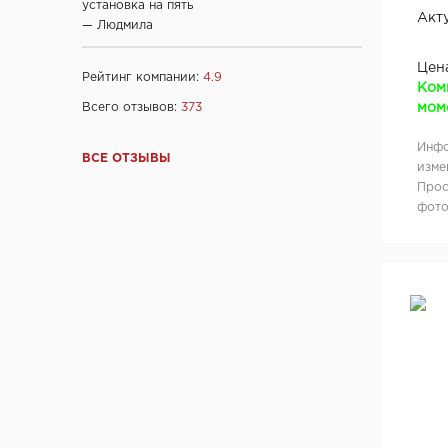
установка на пять
Фабрика дверей "Ростра", Москва
Акт
— Людмила
"Халес", г. Сморгонь
"Акма", г. Санкт-Петербург
Цен
Рейтинг компании:
4.9
Ком
company "Fuaro", Италия
Всего отзывов:
373
моме
company "Armadillo", Италия
"Dariano", г. Ульяновск
Инфо
ВСЕ ОТЗЫВЫ
изме
"DOORWOOD", Республика Марий Эл
Прос
"Ирбис-ТД", Россия, Москва
фото
Ltd "AGB", Италия
OOO "Союз-Экспорт", Тайвань
Ltd "Convex", Греция
Ltd "Archie", Испания
ООО "Kaiser", Китай
ООО "Ваша рамка", Беларусь
ТМ "Лесма",Россия, г.Ярославль
ООО "МеталЮр", Россия
ООО "ARNI", Китай