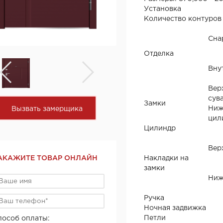
Установка
Количество контуров
Сна
Отделка
Вну
Вер
сува
Замки
Ниж
Вызвать замерщика
цил
Цилиндр
Вер
АКАЖИТЕ ТОВАР ОНЛАЙН
Накладки на
замки
Ниж
Ручка
Ночная задвижка
Петли
пособ оплаты: