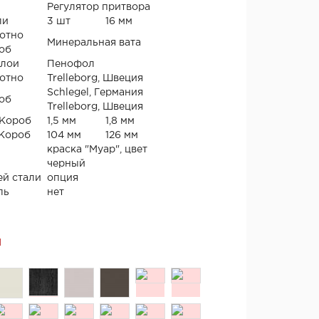
Регулятор притвора
ли
3 шт
16 мм
отно
Минеральная вата
об
слои
Пенофол
отно
Trelleborg, Швеция
Schlegel, Германия
об
Trelleborg, Швеция
 Короб
1,5 мм
1,8 мм
 Короб
104 мм
126 мм
краска "Муар", цвет
черный
й стали
опция
ль
нет
Я