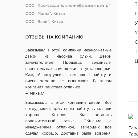
Т
ООО "Производительно-мебельный центр"
Ш
ООО "Магна", Китай
ООО "Ясин", Китай
У
ООО "Алюмдор" г. Минск
У
ОТЗЫВЫ НА КОМПАНИЮ
ООО "Промет", г. Москва
С
ЧП "Юркас", Беларусь
Заказывал в этой компании межкомнатные
Т
ОДО "Древпром", г. Витебск
двери из массива ольхи. Двери
Ц
Verda ЗАО "ПО Одинцово", г. Москва
замечательные! Продавцы вежливые,
внимательные замерщики и установщики.
ОАО "Стройдетали" г. Вилейка
Каждый сотрудник знает свою работу и
ОАО Лесплитинвест, СПБ, Россия
очень хорошо ее выполняет. В целом
ООО "Вудрев" г. Мозырь
компания работает отлично!
— Михаил
ООО "Прима Порта", Минск
СООО Исток- Инвест, г. Минск
Заказывала в этой компании двери. Все
сотрудники фирмы свою работу выполнили
ОДО "ВИСТ", г. Молодечно
хорошо. Хотелось бы оставить
ЧТУП "Ньюдор", г. Минск
положительный отзыв. Общение с
ОДО «Беллесизделие», г. Минск
менеджерами отличное, замерщик все
Гара
сделал хорошо, доставка была вовремя,
Компания "Веллдорис", г. Санкт-Петербург
Гара