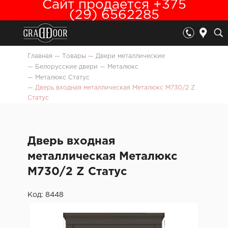
Сайт продается +375
(29) 6562285
Главная
—
Товары
—
Двери металлические
—
Белорусские двери
—
Металюкс
—
Металюкс Статус
—
Дверь входная металлическая Металюкс М730/2 Z
Статус
Дверь входная
металлическая Металюкс
М730/2 Z Статус
Код: 8448