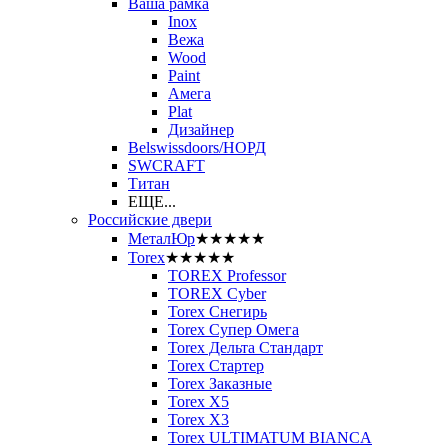
Ваша рамка
Inox
Вежа
Wood
Paint
Амега
Plat
Дизайнер
Belswissdoors/НОРД
SWCRAFT
Титан
ЕЩЕ...
Российские двери
МеталЮр
★★★★★
Torex
★★★★★
TOREX Professor
TOREX Cyber
Torex Снегирь
Torex Супер Омега
Torex Дельта Стандарт
Torex Стартер
Torex Заказные
Torex Х5
Torex Х3
Torex ULTIMATUM BIANCA