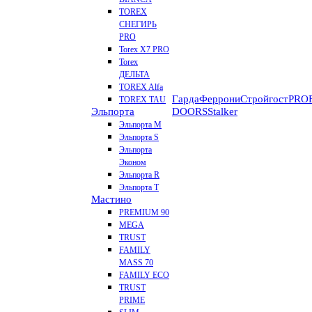
TOREX
СНЕГИРЬ
PRO
Torex X7 PRO
Torex
ДЕЛЬТА
TOREX Alfa
Гарда
Феррони
Стройгост
PROF
TOREX TAU
Эльпорта
DOORS
Stalker
Эльпорта M
Эльпорта S
Эльпорта
Эконом
Эльпорта R
Эльпорта Т
Мастино
PREMIUM 90
MEGA
TRUST
FAMILY
MASS 70
FAMILY ECO
TRUST
PRIME