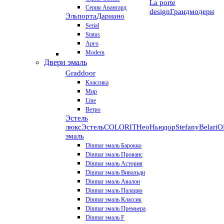
La porte
Серия Авангард
design
Грандмодерн
Эльпорта
Дариано
Serial
Status
Арго
Modern
Двери эмаль
Graddoor
Классика
Мир
Line
Ветро
Эстель
люкс
Эстель
COLORIT
НеоНьюдор
Stefany
Belari
О
эмаль
Dinmar эмаль Барокко
Dinmar эмаль Прованс
Dinmar эмаль Астория
Dinmar эмаль Вивальди
Dinmar эмаль Авалон
Dinmar эмаль Палацио
Dinmar эмаль Классик
Dinmar эмаль Премьера
Dinmar эмаль F