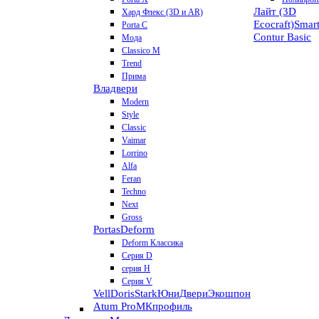
Лайт (3D
Хард Флекс (3D и AR)
Ecocraft)
Smar
Porta C
Contur
Basic
Мода
Classico M
Trend
Прима
Владвери
Modern
Style
Classic
Vaimar
Lorrino
Alfa
Feran
Techno
Next
Gross
Portas
Deform
Deform Классика
Серия D
серия H
Серия V
VellDoris
Stark
ЮниДвери
Экошпон
Atum Pro
МКпрофиль