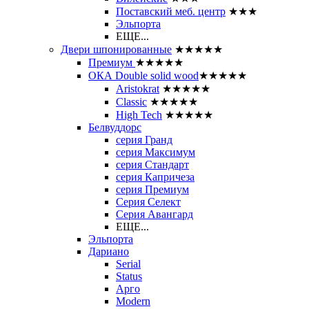
Поставский меб. центр
★★★
Эльпорта
ЕЩЕ...
Двери шпонированные
★★★★★
Премиум
★★★★★
ОКА Double solid wood
★★★★★
Aristokrat
★★★★★
Classic
★★★★★
High Tech
★★★★★
Белвуддорс
серия Гранд
серия Максимум
серия Стандарт
серия Капричеза
серия Премиум
Серия Селект
Серия Авангард
ЕЩЕ...
Эльпорта
Дариано
Serial
Status
Арго
Modern