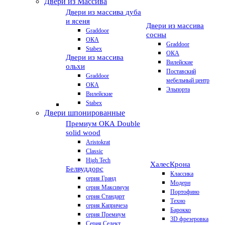
Двери из Массива
Двери из массива дуба
и ясеня
Двери из массива
Graddoor
сосны
ОКА
Graddoor
Stabex
ОКА
Двери из массива
Вилейские
ольхи
Поставский
Graddoor
мебельный центр
ОКА
Эльпорта
Вилейские
Stabex
Двери шпонированные
Премиум
ОКА Double
solid wood
Aristokrat
Classic
High Tech
Халес
Крона
Белвуддорс
Классика
серия Гранд
Модерн
серия Максимум
Портофино
серия Стандарт
Техно
серия Капричеза
Барокко
серия Премиум
3D фрезеровка
Серия Селект