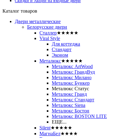
Скидки и Акции на входные двери
Каталог товаров
Двери металлические
Белорусские двери
Сталлер
★★★★★
Viral Style
Для коттеджа
Стандарт
Эконом
Металюкс
★★★★★
Металюкс ArtWood
Металюкс ГрандВуд
Металюкс Милано
Металюкс Бункер
Металюкс Статус
Металюкс Гранд
Металюкс Стандарт
Металюкс Siena
Металюкс Бостон
Металюкс BOSTON LITE
ЕЩЕ...
Silent
★★★★★
МагнаБел
★★★★