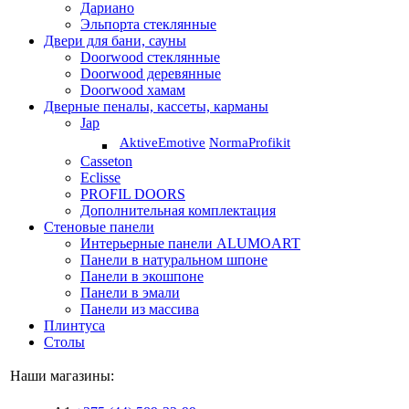
Дариано
Эльпорта стеклянные
Двери для бани, сауны
Doorwood стеклянные
Doorwood деревянные
Doorwood хамам
Дверные пеналы, кассеты, карманы
Jap
Aktive
Emotive
Norma
Profikit
Casseton
Eclisse
PROFIL DOORS
Дополнительная комплектация
Стеновые панели
Интерьерные панели ALUMOART
Панели в натуральном шпоне
Панели в экошпоне
Панели в эмали
Панели из массива
Плинтуса
Столы
Наши магазины: