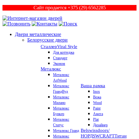
Сайт продается +375 (29) 6562285
Двери металлические
Белорусские двери
Сталлер
Viral Style
Для коттеджа
Стандарт
Эконом
Металюкс
Металюкс
ArtWood
Ваша рамка
Металюкс
ГрандВуд
Inox
Металюкс
Вежа
Милано
Wood
Металюкс
Paint
Бункер
Амега
Металюкс
Plat
Статус
Дизайнер
Belswissdoors/
Металюкс Гранд
НОРД
SWCRAFT
Титан
Металюкс