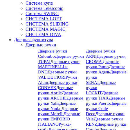
Система купе
Система Telescopic
Система SWING
СИСТЕМА LOFT
СИСТЕМА SLIDING
СИСТЕМА MAGIC
СИСТЕМА DIVA
Дверная фурнитура
Дверные ручки
Дверные ручки
Дверные ручки
Colombo
Дверные ручки
ARNI
Дверные ручки
TUPAI
Дверные ручки
CROMA
Дверные
MARTINELLI и
ручки Punto
Дверные
DND
Дверные ручки
ручки Адель
Дверные
VAL DE FIORI
Ручки
ручки
Alum
Дверные ручки
SENAT
Дверные
CONVEX
Дверные
ручки
ручки Aprile
Дверные
LOCKIT
Дверные
ручки ARCHIE
Дверные
ручки TIXX
Дверные
ручки Yalis
Дверные
ручки Puerto
Дверные
ручки Nuda
Дверные
ручки Code
ручки Morelli
Дверные
Deco
Дверные ручки
ручки EMPORIO
Vela
Дверные ручки
ITALIANO
Ручка-
RENZ
Дверные ручки
скоба
Дверные ручки
Combo
Дверные