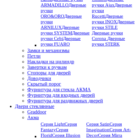
ARMADILLO
Дверные
ручки Ajax
Дверные
ручки
ручки
ORO&ORO
Дверные
Rucetti
Дверные
ручки
ручки INOX
Дверные
ARNILUX
Дверные
ручки STILE
ручки SYSTEM
Дверные
Дверные ручки
ручки Cebi
Дверные
Corona
Дверные
ручки FUARO
ручки STERK
Замки и механизмы
Петли
Накладки на цилиндр
Завертки к ручкам
Стопоры для дверей
Доводчики
Скрытый порог
Фурнитура для стекла АКМА
Фурнитура для входных дверей
Фурнитура для раздвижных дверей
Двери стеклянные
Graddoor
Акма
Серия Light
Серия
Серия Satin
Серия
Fantazy
Серия
Imagination
Серия Art-
Florid
Серия Illusion
Deсor
Серия Mirra