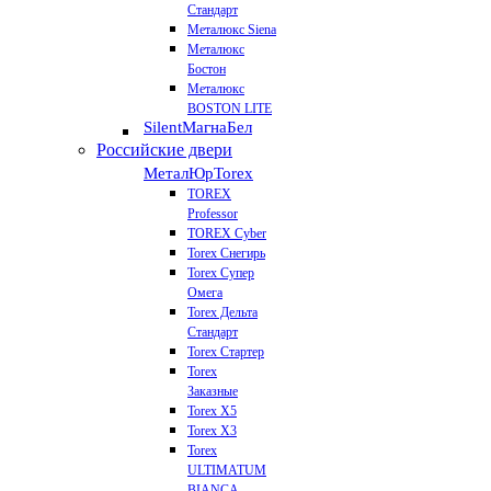
Стандарт
Металюкс Siena
Металюкс
Бостон
Металюкс
BOSTON LITE
Silent
МагнаБел
Российские двери
МеталЮр
Torex
TOREX
Professor
TOREX Cyber
Torex Снегирь
Torex Супер
Омега
Torex Дельта
Стандарт
Torex Стартер
Torex
Заказные
Torex Х5
Torex Х3
Torex
ULTIMATUM
BIANCA