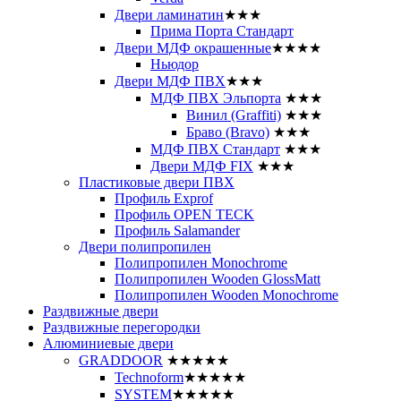
Двери ламинатин
★★★
Прима Порта Стандарт
Двери МДФ окрашенные
★★★★
Ньюдор
Двери МДФ ПВХ
★★★
МДФ ПВХ Эльпорта
★★★
Винил (Graffiti)
★★★
Браво (Bravo)
★★★
МДФ ПВХ Стандарт
★★★
Двери МДФ FIX
★★★
Пластиковые двери ПВХ
Профиль Exprof
Профиль OPEN TECK
Профиль Salamander
Двери полипропилен
Полипропилен Monochrome
Полипропилен Wooden GlossMatt
Полипропилен Wooden Monochrome
Раздвижные двери
Раздвижные перегородки
Алюминиевые двери
GRADDOOR
★★★★★
Technoform
★★★★★
SYSTEM
★★★★★