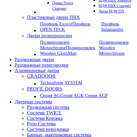
МДФ ПВХ Эльпорта
Прима Порта
МДФ ПВХ Стандарт
Стандарт
Двери МДФ FIX
Пластиковые двери ПВХ
Профиль Exprof
Профиль
Профиль
OPEN TECK
Salamander
Двери полипропилен
Полипропилен
Полипропилен
Monochrome
Полипропилен
Wooden
Wooden GlossMatt
Monochrome
Раздвижные двери
Раздвижные перегородки
Алюминиевые двери
GRADDOOR
Technoform
SYSTEM
PROFIL DOORS
Серия AG
Серия AGK
Серия AGP
Дверные системы
Раздвижная система
Система TWICE
Система Книжка
Рото Система
Система невидимка
Барные, маятниковые системы