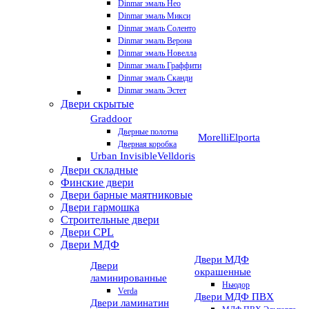
Dinmar эмаль Нео
Dinmar эмаль Микси
Dinmar эмаль Соленто
Dinmar эмаль Верона
Dinmar эмаль Новелла
Dinmar эмаль Граффити
Dinmar эмаль Сканди
Dinmar эмаль Эстет
Двери скрытые
Graddoor
Дверные полотна
Morelli
Elporta
Дверная коробка
Urban Invisible
Velldoris
Двери складные
Финские двери
Двери барные маятниковые
Двери гармошка
Строительные двери
Двери CРL
Двери МДФ
Двери МДФ
Двери
окрашенные
ламинированные
Ньюдор
Verda
Двери МДФ ПВХ
Двери ламинатин