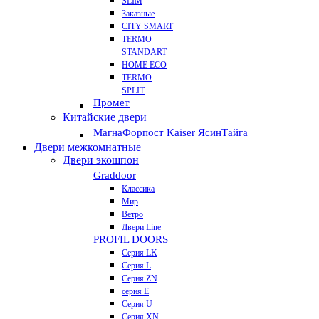
SLIM
Заказные
CITY SMART
TERMO
STANDART
HOME ECO
ТЕRМО
SPLIT
Промет
Китайские двери
Магна
Форпост
Kaiser Ясин
Тайга
Двери межкомнатные
Двери экошпон
Graddoor
Классика
Мир
Ветро
Двери Line
PROFIL DOORS
Серия LK
Серия L
Серия ZN
серия E
Серия U
Серия XN