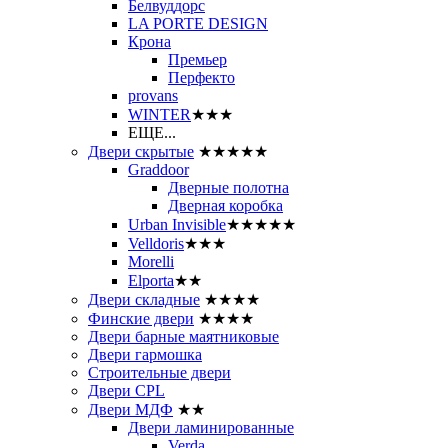
Белвуддорс
LA PORTE DESIGN
Крона
Премьер
Перфекто
provans
WINTER
★★★
ЕЩЕ...
Двери скрытые
★★★★★
Graddoor
Дверные полотна
Дверная коробка
Urban Invisible
★★★★★
Velldoris
★★★
Morelli
Elporta
★★
Двери складные
★★★★
Финские двери
★★★★
Двери барные маятниковые
Двери гармошка
Строительные двери
Двери CРL
Двери МДФ
★★
Двери ламинированные
Verda