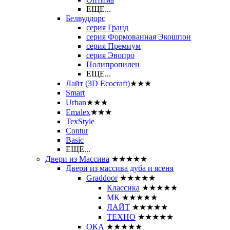
ЕЩЕ...
Белвуддорс
серия Гранд
серия Формованная Экошпон
серия Премиум
серия Эвопро
Полипропилен
ЕЩЕ...
Лайт (3D Ecocraft)
★★★
Smart
Urban
★★★
Emalex
★★★
TexStyle
Contur
Basic
ЕЩЕ...
Двери из Массива
★★★★★
Двери из массива дуба и ясеня
Graddoor
★★★★★
Классика
★★★★★
МК
★★★★★
ЛАЙТ
★★★★★
ТЕХНО
★★★★★
ОКА
★★★★★