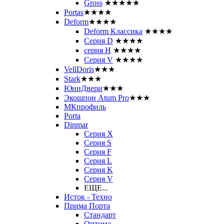
Gross
★★★★★
Portas
★★★★
Deform
★★★★
Deform Классика
★★★★
Серия D
★★★★
серия H
★★★★
Серия V
★★★★
VellDoris
★★★
Stark
★★★
ЮниДвери
★★★
Экошпон Atum Pro
★★★
МКпрофиль
Porta
Dinmar
Серия X
Серия S
Серия F
Серия L
Серия K
Серия V
ЕЩЕ...
Исток - Техно
Прима Порта
Стандарт
Оптима