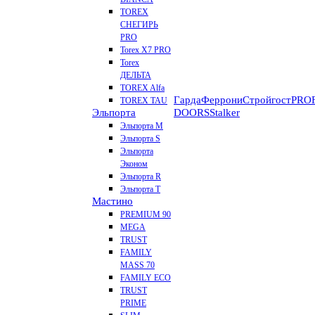
TOREX
СНЕГИРЬ
PRO
Torex X7 PRO
Torex
ДЕЛЬТА
TOREX Alfa
Гарда
Феррони
Стройгост
PROF
TOREX TAU
Эльпорта
DOORS
Stalker
Эльпорта M
Эльпорта S
Эльпорта
Эконом
Эльпорта R
Эльпорта Т
Мастино
PREMIUM 90
MEGA
TRUST
FAMILY
MASS 70
FAMILY ECO
TRUST
PRIME