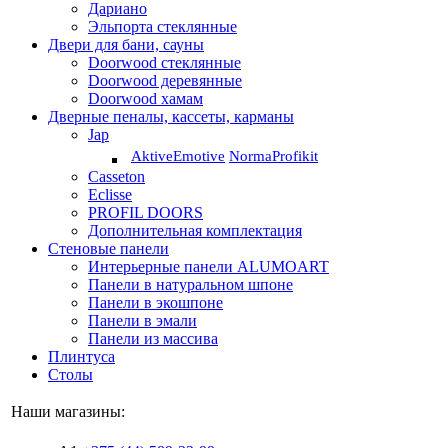
Дариано
Эльпорта стеклянные
Двери для бани, сауны
Doorwood стеклянные
Doorwood деревянные
Doorwood хамам
Дверные пеналы, кассеты, карманы
Jap
Aktive
Emotive
Norma
Profikit
Casseton
Eclisse
PROFIL DOORS
Дополнительная комплектация
Стеновые панели
Интерьерные панели ALUMOART
Панели в натуральном шпоне
Панели в экошпоне
Панели в эмали
Панели из массива
Плинтуса
Столы
Наши магазины: