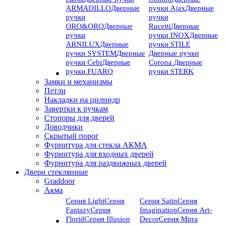
ARMADILLO
Дверные
ручки Ajax
Дверные
ручки
ручки
ORO&ORO
Дверные
Rucetti
Дверные
ручки
ручки INOX
Дверные
ARNILUX
Дверные
ручки STILE
ручки SYSTEM
Дверные
Дверные ручки
ручки Cebi
Дверные
Corona
Дверные
ручки FUARO
ручки STERK
Замки и механизмы
Петли
Накладки на цилиндр
Завертки к ручкам
Стопоры для дверей
Доводчики
Скрытый порог
Фурнитура для стекла АКМА
Фурнитура для входных дверей
Фурнитура для раздвижных дверей
Двери стеклянные
Graddoor
Акма
Серия Light
Серия
Серия Satin
Серия
Fantazy
Серия
Imagination
Серия Art-
Florid
Серия Illusion
Deсor
Серия Mirra