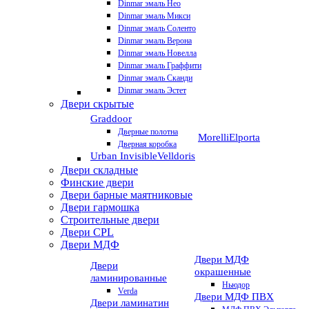
Dinmar эмаль Нео
Dinmar эмаль Микси
Dinmar эмаль Соленто
Dinmar эмаль Верона
Dinmar эмаль Новелла
Dinmar эмаль Граффити
Dinmar эмаль Сканди
Dinmar эмаль Эстет
Двери скрытые
Graddoor
Дверные полотна
Morelli
Elporta
Дверная коробка
Urban Invisible
Velldoris
Двери складные
Финские двери
Двери барные маятниковые
Двери гармошка
Строительные двери
Двери CРL
Двери МДФ
Двери МДФ
Двери
окрашенные
ламинированные
Ньюдор
Verda
Двери МДФ ПВХ
Двери ламинатин