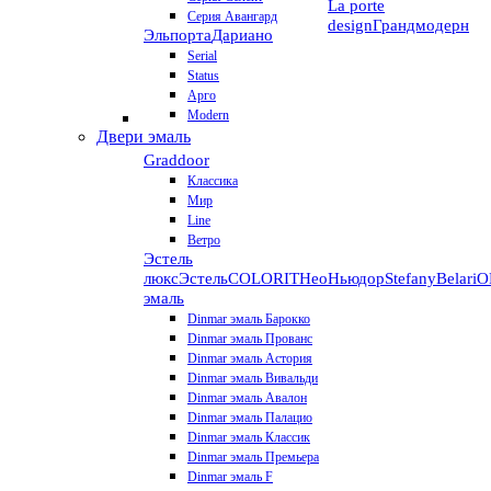
La porte
Серия Авангард
design
Грандмодерн
Эльпорта
Дариано
Serial
Status
Арго
Modern
Двери эмаль
Graddoor
Классика
Мир
Line
Ветро
Эстель
люкс
Эстель
COLORIT
НеоНьюдор
Stefany
Belari
О
эмаль
Dinmar эмаль Барокко
Dinmar эмаль Прованс
Dinmar эмаль Астория
Dinmar эмаль Вивальди
Dinmar эмаль Авалон
Dinmar эмаль Палацио
Dinmar эмаль Классик
Dinmar эмаль Премьера
Dinmar эмаль F