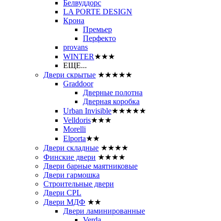
Белвуддорс
LA PORTE DESIGN
Крона
Премьер
Перфекто
provans
WINTER
★★★
ЕЩЕ...
Двери скрытые
★★★★★
Graddoor
Дверные полотна
Дверная коробка
Urban Invisible
★★★★★
Velldoris
★★★
Morelli
Elporta
★★
Двери складные
★★★★
Финские двери
★★★★
Двери барные маятниковые
Двери гармошка
Строительные двери
Двери CРL
Двери МДФ
★★
Двери ламинированные
Verda