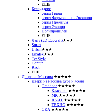
ЕЩЕ...
Белвуддорс
серия Гранд
серия Формованная Экошпон
серия Премиум
серия Эвопро
Полипропилен
ЕЩЕ...
Лайт (3D Ecocraft)
★★★
Smart
Urban
★★★
Emalex
★★★
TexStyle
Contur
Basic
ЕЩЕ...
Двери из Массива
★★★★★
Двери из массива дуба и ясеня
Graddoor
★★★★★
Классика
★★★★★
МК
★★★★★
ЛАЙТ
★★★★★
ТЕХНО
★★★★★
ОКА
★★★★★