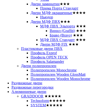
Двери ламинатин
★★★
Прима Порта Стандарт
Двери МДФ окрашенные
★★★★
Ньюдор
Двери МДФ ПВХ
★★★
МДФ ПВХ Эльпорта
★★★
Винил (Graffiti)
★★★
Браво (Bravo)
★★★
МДФ ПВХ Стандарт
★★★
Двери МДФ FIX
★★★
Пластиковые двери ПВХ
Профиль Exprof
Профиль OPEN TECK
Профиль Salamander
Двери полипропилен
Полипропилен Monochrome
Полипропилен Wooden GlossMatt
Полипропилен Wooden Monochrome
Раздвижные двери
Раздвижные перегородки
Алюминиевые двери
GRADDOOR
★★★★★
Technoform
★★★★★
SYSTEM
★★★★★