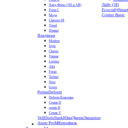
Лайт (3D
Хард Флекс (3D и AR)
Ecocraft)
Smar
Porta C
Contur
Basic
Мода
Classico M
Trend
Прима
Владвери
Modern
Style
Classic
Vaimar
Lorrino
Alfa
Feran
Techno
Next
Gross
Portas
Deform
Deform Классика
Серия D
серия H
Серия V
VellDoris
Stark
ЮниДвери
Экошпон
Atum Pro
МКпрофиль