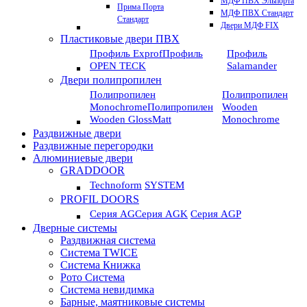
МДФ ПВХ Эльпорта
Прима Порта
МДФ ПВХ Стандарт
Стандарт
Двери МДФ FIX
Пластиковые двери ПВХ
Профиль Exprof
Профиль
Профиль
OPEN TECK
Salamander
Двери полипропилен
Полипропилен
Полипропилен
Monochrome
Полипропилен
Wooden
Wooden GlossMatt
Monochrome
Раздвижные двери
Раздвижные перегородки
Алюминиевые двери
GRADDOOR
Technoform
SYSTEM
PROFIL DOORS
Серия AG
Серия AGK
Серия AGP
Дверные системы
Раздвижная система
Система TWICE
Система Книжка
Рото Система
Система невидимка
Барные, маятниковые системы