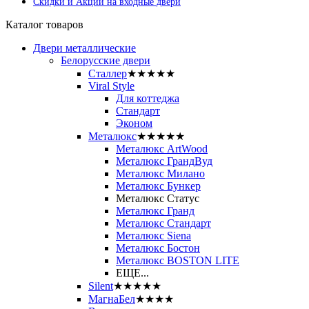
Скидки и Акции на входные двери
Каталог товаров
Двери металлические
Белорусские двери
Сталлер
★★★★★
Viral Style
Для коттеджа
Стандарт
Эконом
Металюкс
★★★★★
Металюкс ArtWood
Металюкс ГрандВуд
Металюкс Милано
Металюкс Бункер
Металюкс Статус
Металюкс Гранд
Металюкс Стандарт
Металюкс Siena
Металюкс Бостон
Металюкс BOSTON LITE
ЕЩЕ...
Silent
★★★★★
МагнаБел
★★★★