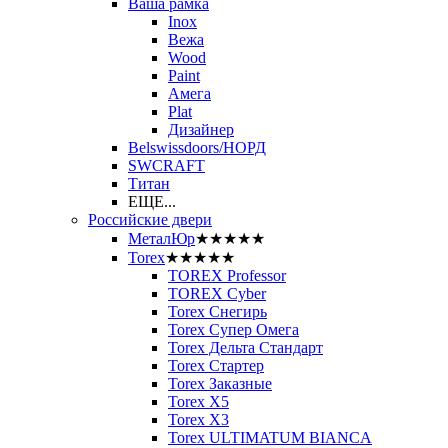
Ваша рамка
Inox
Вежа
Wood
Paint
Амега
Plat
Дизайнер
Belswissdoors/НОРД
SWCRAFT
Титан
ЕЩЕ...
Российские двери
МеталЮр
★★★★★
Torex
★★★★★
TOREX Professor
TOREX Cyber
Torex Снегирь
Torex Супер Омега
Torex Дельта Стандарт
Torex Стартер
Torex Заказные
Torex Х5
Torex Х3
Torex ULTIMATUM BIANCA