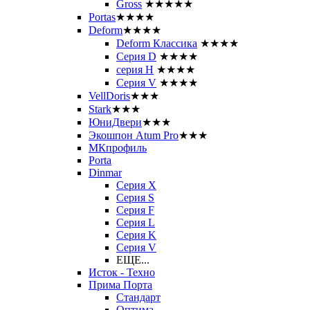
Gross
★★★★★
Portas
★★★★
Deform
★★★★
Deform Классика
★★★★
Серия D
★★★★
серия H
★★★★
Серия V
★★★★
VellDoris
★★★
Stark
★★★
ЮниДвери
★★★
Экошпон Atum Pro
★★★
МКпрофиль
Porta
Dinmar
Серия X
Серия S
Серия F
Серия L
Серия K
Серия V
ЕЩЕ...
Исток - Техно
Прима Порта
Стандарт
Оптима