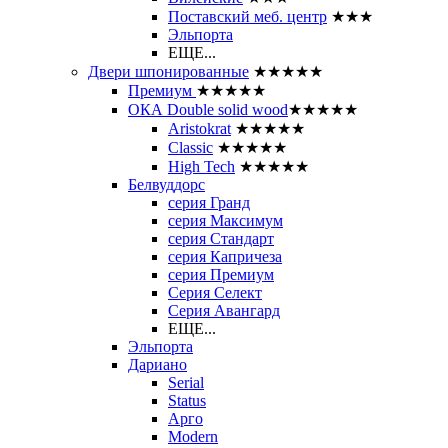
Поставский меб. центр
★★★
Эльпорта
ЕЩЕ...
Двери шпонированные
★★★★★
Премиум
★★★★★
ОКА Double solid wood
★★★★★
Aristokrat
★★★★★
Classic
★★★★★
High Tech
★★★★★
Белвуддорс
серия Гранд
серия Максимум
серия Стандарт
серия Капричеза
серия Премиум
Серия Селект
Серия Авангард
ЕЩЕ...
Эльпорта
Дариано
Serial
Status
Арго
Modern