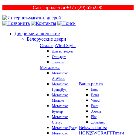
Сайт продается +375 (29) 6562285
Двери металлические
Белорусские двери
Сталлер
Viral Style
Для коттеджа
Стандарт
Эконом
Металюкс
Металюкс
ArtWood
Ваша рамка
Металюкс
ГрандВуд
Inox
Металюкс
Вежа
Милано
Wood
Металюкс
Paint
Бункер
Амега
Металюкс
Plat
Статус
Дизайнер
Belswissdoors/
Металюкс Гранд
НОРД
SWCRAFT
Титан
Металюкс