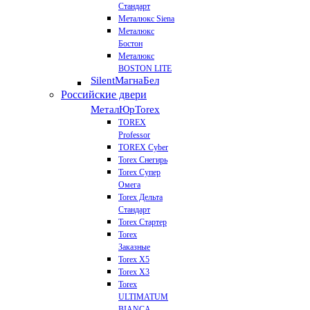
Стандарт
Металюкс Siena
Металюкс
Бостон
Металюкс
BOSTON LITE
Silent
МагнаБел
Российские двери
МеталЮр
Torex
TOREX
Professor
TOREX Cyber
Torex Снегирь
Torex Супер
Омега
Torex Дельта
Стандарт
Torex Стартер
Torex
Заказные
Torex Х5
Torex Х3
Torex
ULTIMATUM
BIANCA