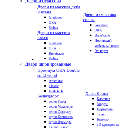
Двери из Массива
Двери из массива дуба
и ясеня
Двери из массива
Graddoor
сосны
ОКА
Graddoor
Stabex
ОКА
Двери из массива
Вилейские
ольхи
Поставский
Graddoor
мебельный центр
ОКА
Эльпорта
Вилейские
Stabex
Двери шпонированные
Премиум
ОКА Double
solid wood
Aristokrat
Classic
High Tech
Халес
Крона
Белвуддорс
Классика
серия Гранд
Модерн
серия Максимум
Портофино
серия Стандарт
Техно
серия Капричеза
Барокко
серия Премиум
3D фрезеровка
Серия Селект