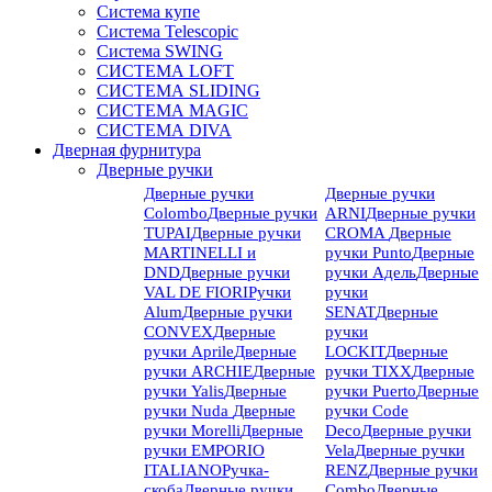
Система купе
Система Telescopic
Система SWING
СИСТЕМА LOFT
СИСТЕМА SLIDING
СИСТЕМА MAGIC
СИСТЕМА DIVA
Дверная фурнитура
Дверные ручки
Дверные ручки
Дверные ручки
Colombo
Дверные ручки
ARNI
Дверные ручки
TUPAI
Дверные ручки
CROMA
Дверные
MARTINELLI и
ручки Punto
Дверные
DND
Дверные ручки
ручки Адель
Дверные
VAL DE FIORI
Ручки
ручки
Alum
Дверные ручки
SENAT
Дверные
CONVEX
Дверные
ручки
ручки Aprile
Дверные
LOCKIT
Дверные
ручки ARCHIE
Дверные
ручки TIXX
Дверные
ручки Yalis
Дверные
ручки Puerto
Дверные
ручки Nuda
Дверные
ручки Code
ручки Morelli
Дверные
Deco
Дверные ручки
ручки EMPORIO
Vela
Дверные ручки
ITALIANO
Ручка-
RENZ
Дверные ручки
скоба
Дверные ручки
Combo
Дверные