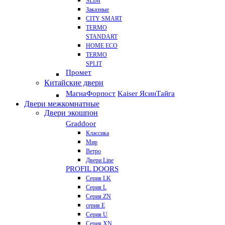
SLIM
Заказные
CITY SMART
TERMO
STANDART
HOME ECO
ТЕRМО
SPLIT
Промет
Китайские двери
Магна
Форпост
Kaiser Ясин
Тайга
Двери межкомнатные
Двери экошпон
Graddoor
Классика
Мир
Ветро
Двери Line
PROFIL DOORS
Серия LK
Серия L
Серия ZN
серия E
Серия U
Серия XN