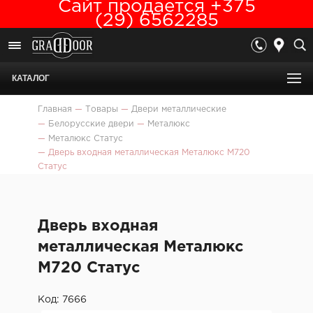
Сайт продается +375
(29) 6562285
КАТАЛОГ
Главная
—
Товары
—
Двери металлические
—
Белорусские двери
—
Металюкс
—
Металюкс Статус
—
Дверь входная металлическая Металюкс М720
Статус
Дверь входная
металлическая Металюкс
М720 Статус
Код: 7666