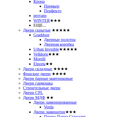
Крона
Премьер
Перфекто
provans
WINTER
★★★
ЕЩЕ...
Двери скрытые
★★★★★
Graddoor
Дверные полотна
Дверная коробка
Urban Invisible
★★★★★
Velldoris
★★★
Morelli
Elporta
★★
Двери складные
★★★★
Финские двери
★★★★
Двери барные маятниковые
Двери гармошка
Строительные двери
Двери CРL
Двери МДФ
★★
Двери ламинированные
Verda
Двери ламинатин
★★★
Прима Порта Стандарт