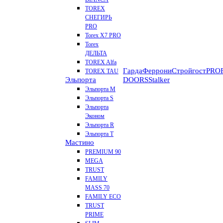
TOREX
СНЕГИРЬ
PRO
Torex X7 PRO
Torex
ДЕЛЬТА
TOREX Alfa
Гарда
Феррони
Стройгост
PROF
TOREX TAU
Эльпорта
DOORS
Stalker
Эльпорта M
Эльпорта S
Эльпорта
Эконом
Эльпорта R
Эльпорта Т
Мастино
PREMIUM 90
MEGA
TRUST
FAMILY
MASS 70
FAMILY ECO
TRUST
PRIME