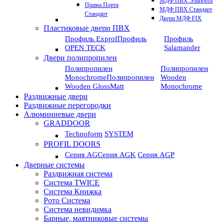
МДФ ПВХ Эльпорта
Прима Порта
МДФ ПВХ Стандарт
Стандарт
Двери МДФ FIX
Пластиковые двери ПВХ
Профиль Exprof
Профиль
Профиль
OPEN TECK
Salamander
Двери полипропилен
Полипропилен
Полипропилен
Monochrome
Полипропилен
Wooden
Wooden GlossMatt
Monochrome
Раздвижные двери
Раздвижные перегородки
Алюминиевые двери
GRADDOOR
Technoform
SYSTEM
PROFIL DOORS
Серия AG
Серия AGK
Серия AGP
Дверные системы
Раздвижная система
Система TWICE
Система Книжка
Рото Система
Система невидимка
Барные, маятниковые системы