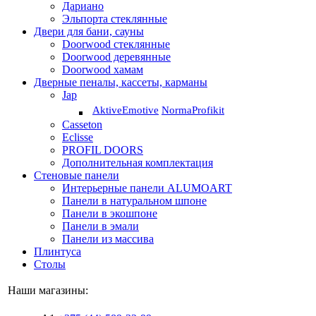
Дариано
Эльпорта стеклянные
Двери для бани, сауны
Doorwood стеклянные
Doorwood деревянные
Doorwood хамам
Дверные пеналы, кассеты, карманы
Jap
Aktive
Emotive
Norma
Profikit
Casseton
Eclisse
PROFIL DOORS
Дополнительная комплектация
Стеновые панели
Интерьерные панели ALUMOART
Панели в натуральном шпоне
Панели в экошпоне
Панели в эмали
Панели из массива
Плинтуса
Столы
Наши магазины: