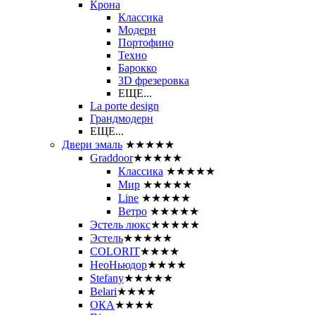
Крона
Классика
Модерн
Портофино
Техно
Барокко
3D фрезеровка
ЕЩЕ...
La porte design
Грандмодерн
ЕЩЕ...
Двери эмаль
★★★★★
Graddoor
★★★★★
Классика
★★★★★
Мир
★★★★★
Line
★★★★★
Ветро
★★★★★
Эстель люкс
★★★★★
Эстель
★★★★★
COLORIT
★★★★
НеоНьюдор
★★★★
Stefany
★★★★★
Belari
★★★★
ОКА
★★★★