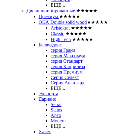
ЕЩЕ...
Двери шпонированные
★★★★★
Премиум
★★★★★
ОКА Double solid wood
★★★★★
Aristokrat
★★★★★
Classic
★★★★★
High Tech
★★★★★
Белвуддорс
серия Гранд
серия Максимум
серия Стандарт
серия Капричеза
серия Премиум
Серия Селект
Серия Авангард
ЕЩЕ...
Эльпорта
Дариано
Serial
Status
Арго
Modern
ЕЩЕ...
Халес