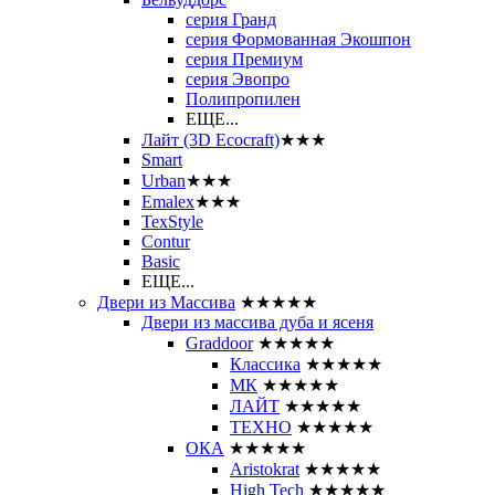
серия Гранд
серия Формованная Экошпон
серия Премиум
серия Эвопро
Полипропилен
ЕЩЕ...
Лайт (3D Ecocraft)
★★★
Smart
Urban
★★★
Emalex
★★★
TexStyle
Contur
Basic
ЕЩЕ...
Двери из Массива
★★★★★
Двери из массива дуба и ясеня
Graddoor
★★★★★
Классика
★★★★★
МК
★★★★★
ЛАЙТ
★★★★★
ТЕХНО
★★★★★
ОКА
★★★★★
Aristokrat
★★★★★
High Tech
★★★★★