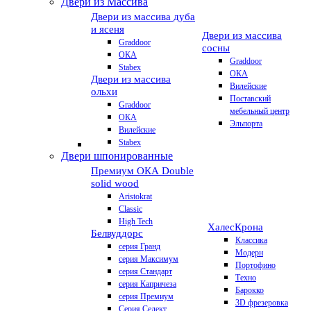
Двери из Массива
Двери из массива дуба
и ясеня
Двери из массива
Graddoor
сосны
ОКА
Graddoor
Stabex
ОКА
Двери из массива
Вилейские
ольхи
Поставский
Graddoor
мебельный центр
ОКА
Эльпорта
Вилейские
Stabex
Двери шпонированные
Премиум
ОКА Double
solid wood
Aristokrat
Classic
High Tech
Халес
Крона
Белвуддорс
Классика
серия Гранд
Модерн
серия Максимум
Портофино
серия Стандарт
Техно
серия Капричеза
Барокко
серия Премиум
3D фрезеровка
Серия Селект