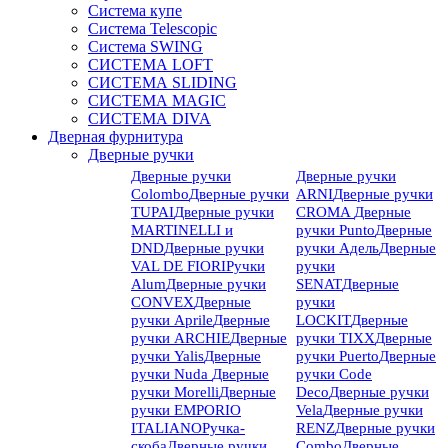
Система купе
Система Telescopic
Система SWING
СИСТЕМА LOFT
СИСТЕМА SLIDING
СИСТЕМА MAGIC
СИСТЕМА DIVA
Дверная фурнитура
Дверные ручки
Дверные ручки
Дверные ручки
Colombo
Дверные ручки
ARNI
Дверные ручки
TUPAI
Дверные ручки
CROMA
Дверные
MARTINELLI и
ручки Punto
Дверные
DND
Дверные ручки
ручки Адель
Дверные
VAL DE FIORI
Ручки
ручки
Alum
Дверные ручки
SENAT
Дверные
CONVEX
Дверные
ручки
ручки Aprile
Дверные
LOCKIT
Дверные
ручки ARCHIE
Дверные
ручки TIXX
Дверные
ручки Yalis
Дверные
ручки Puerto
Дверные
ручки Nuda
Дверные
ручки Code
ручки Morelli
Дверные
Deco
Дверные ручки
ручки EMPORIO
Vela
Дверные ручки
ITALIANO
Ручка-
RENZ
Дверные ручки
скоба
Дверные ручки
Combo
Дверные