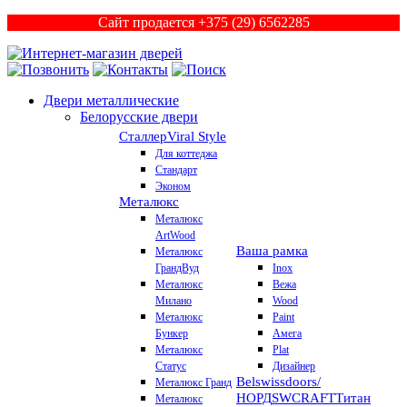
Сайт продается +375 (29) 6562285
Двери металлические
Белорусские двери
Сталлер
Viral Style
Для коттеджа
Стандарт
Эконом
Металюкс
Металюкс
ArtWood
Ваша рамка
Металюкс
ГрандВуд
Inox
Металюкс
Вежа
Милано
Wood
Металюкс
Paint
Бункер
Амега
Металюкс
Plat
Статус
Дизайнер
Belswissdoors/
Металюкс Гранд
НОРД
SWCRAFT
Титан
Металюкс