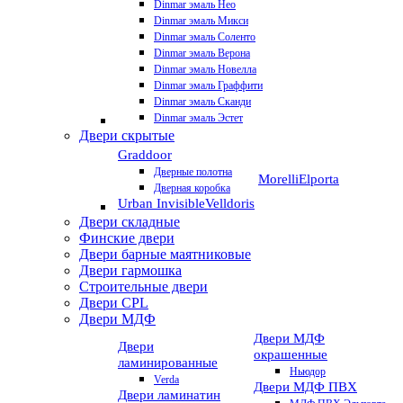
Dinmar эмаль Нео
Dinmar эмаль Микси
Dinmar эмаль Соленто
Dinmar эмаль Верона
Dinmar эмаль Новелла
Dinmar эмаль Граффити
Dinmar эмаль Сканди
Dinmar эмаль Эстет
Двери скрытые
Graddoor
Дверные полотна
Morelli
Elporta
Дверная коробка
Urban Invisible
Velldoris
Двери складные
Финские двери
Двери барные маятниковые
Двери гармошка
Строительные двери
Двери CРL
Двери МДФ
Двери МДФ
Двери
окрашенные
ламинированные
Ньюдор
Verda
Двери МДФ ПВХ
Двери ламинатин