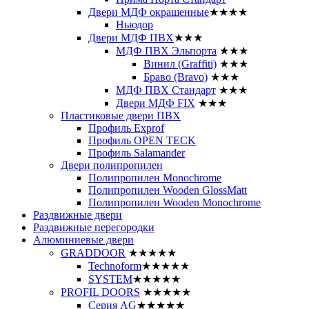
Двери МДФ окрашенные
★★★★
Ньюдор
Двери МДФ ПВХ
★★★
МДФ ПВХ Эльпорта
★★★
Винил (Graffiti)
★★★
Браво (Bravo)
★★★
МДФ ПВХ Стандарт
★★★
Двери МДФ FIX
★★★
Пластиковые двери ПВХ
Профиль Exprof
Профиль OPEN TECK
Профиль Salamander
Двери полипропилен
Полипропилен Monochrome
Полипропилен Wooden GlossMatt
Полипропилен Wooden Monochrome
Раздвижные двери
Раздвижные перегородки
Алюминиевые двери
GRADDOOR
★★★★★
Technoform
★★★★★
SYSTEM
★★★★★
PROFIL DOORS
★★★★★
Серия AG
★★★★★