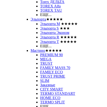
Torex ДЕЛЬТА
TOREX Alfa
TOREX TAU
ЕЩЕ...
Эльпорта
★★★★★
Эльпорта M
★★★★★
Эльпорта S
★★★
Эльпорта Эконом
Эльпорта R
★★★★★
Эльпорта Т
★★★★★
ЕЩЕ...
Мастино
★★★★★
PREMIUM 90
MEGA
TRUST
FAMILY MASS 70
FAMILY ECO
TRUST PRIME
SLIM
Заказные
CITY SMART
TERMO STANDART
HOME ECO
ТЕRМО SPLIT
ЕЩЕ...