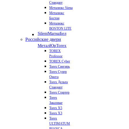
Стандарт
Металюкс Siena
Металюкс
Бостон
Металюкс
BOSTON LITE
Silent
МагнаБел
Российские двери
МеталЮр
Torex
TOREX
Professor
TOREX Cyber
Torex Снегирь
Torex Супер
Омега
Torex Дельта
Стандарт
Torex Стартер
Torex
Заказные
Torex Х5
Torex Х3
Torex
ULTIMATUM
BIANCA