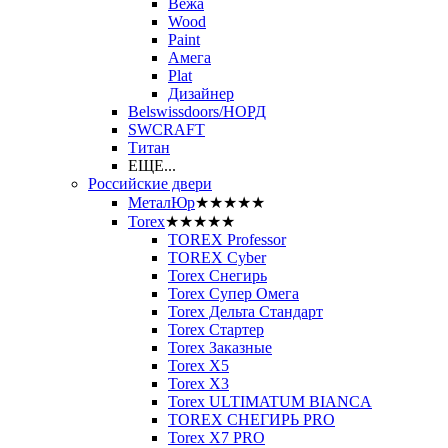
Вежа
Wood
Paint
Амега
Plat
Дизайнер
Belswissdoors/НОРД
SWCRAFT
Титан
ЕЩЕ...
Российские двери
МеталЮр
★★★★★
Torex
★★★★★
TOREX Professor
TOREX Cyber
Torex Снегирь
Torex Супер Омега
Torex Дельта Стандарт
Torex Стартер
Torex Заказные
Torex Х5
Torex Х3
Torex ULTIMATUM BIANCA
TOREX СНЕГИРЬ PRO
Torex X7 PRO