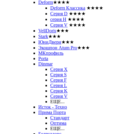
Deform
★★★★
Deform Классика
★★★★
Серия D
★★★★
серия H
★★★★
Серия V
★★★★
VellDoris
★★★
Stark
★★★
ЮниДвери
★★★
Экошпон Atum Pro
★★★
МКпрофиль
Porta
Dinmar
Серия X
Серия S
Серия F
Серия L
Серия K
Серия V
ЕЩЕ...
Исток - Техно
Прима Порта
Стандарт
Оптима
ЕЩЕ...
Белвуддорс