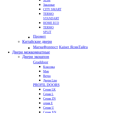
SLIM
Заказные
CITY SMART
TERMO
STANDART
HOME ECO
ТЕRМО
SPLIT
Промет
Китайские двери
Магна
Форпост
Kaiser Ясин
Тайга
Двери межкомнатные
Двери экошпон
Graddoor
Классика
Мир
Ветро
Двери Line
PROFIL DOORS
Серия LK
Серия L
Серия ZN
серия E
Серия U
Серия XN