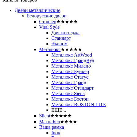
Двери металлические
Белорусские двери
Сталлер
★★★★★
Viral Style
Для коттеджа
Стандарт
Эконом
Металюкс
★★★★★
Металюкс ArtWood
Металюкс ГрандВуд
Металюкс Милано
Металюкс Бункер
Металюкс Статус
Металюкс Гранд
Металюкс Стандарт
Металюкс Siena
Металюкс Бостон
Металюкс BOSTON LITE
ЕЩЕ...
Silent
★★★★★
МагнаБел
★★★★
Ваша рамка
Inox