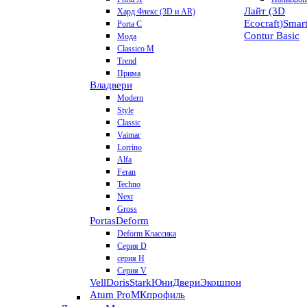
Лайт (3D
Хард Флекс (3D и AR)
Ecocraft)
Smar
Porta C
Contur
Basic
Мода
Classico M
Trend
Прима
Владвери
Modern
Style
Classic
Vaimar
Lorrino
Alfa
Feran
Techno
Next
Gross
Portas
Deform
Deform Классика
Серия D
серия H
Серия V
VellDoris
Stark
ЮниДвери
Экошпон
Atum Pro
МКпрофиль