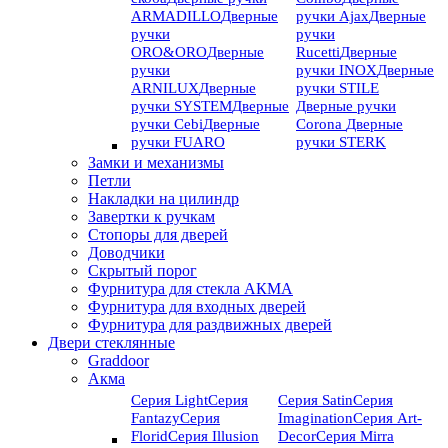
ARMADILLO
Дверные
ручки Ajax
Дверные
ручки
ручки
ORO&ORO
Дверные
Rucetti
Дверные
ручки
ручки INOX
Дверные
ARNILUX
Дверные
ручки STILE
ручки SYSTEM
Дверные
Дверные ручки
ручки Cebi
Дверные
Corona
Дверные
ручки FUARO
ручки STERK
Замки и механизмы
Петли
Накладки на цилиндр
Завертки к ручкам
Стопоры для дверей
Доводчики
Скрытый порог
Фурнитура для стекла АКМА
Фурнитура для входных дверей
Фурнитура для раздвижных дверей
Двери стеклянные
Graddoor
Акма
Серия Light
Серия
Серия Satin
Серия
Fantazy
Серия
Imagination
Серия Art-
Florid
Серия Illusion
Deсor
Серия Mirra