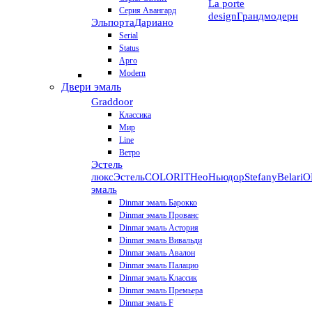
La porte
Серия Авангард
design
Грандмодерн
Эльпорта
Дариано
Serial
Status
Арго
Modern
Двери эмаль
Graddoor
Классика
Мир
Line
Ветро
Эстель
люкс
Эстель
COLORIT
НеоНьюдор
Stefany
Belari
О
эмаль
Dinmar эмаль Барокко
Dinmar эмаль Прованс
Dinmar эмаль Астория
Dinmar эмаль Вивальди
Dinmar эмаль Авалон
Dinmar эмаль Палацио
Dinmar эмаль Классик
Dinmar эмаль Премьера
Dinmar эмаль F