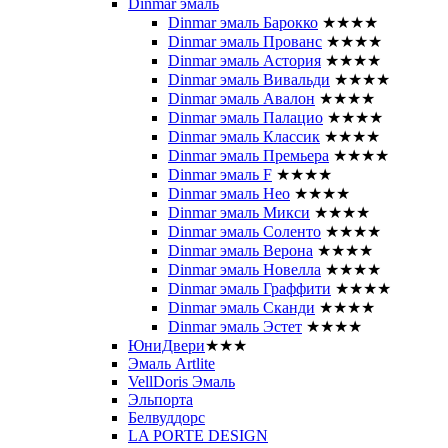
Dinmar эмаль
Dinmar эмаль Барокко
★★★★
Dinmar эмаль Прованс
★★★★
Dinmar эмаль Астория
★★★★
Dinmar эмаль Вивальди
★★★★
Dinmar эмаль Авалон
★★★★
Dinmar эмаль Палацио
★★★★
Dinmar эмаль Классик
★★★★
Dinmar эмаль Премьера
★★★★
Dinmar эмаль F
★★★★
Dinmar эмаль Нео
★★★★
Dinmar эмаль Микси
★★★★
Dinmar эмаль Соленто
★★★★
Dinmar эмаль Верона
★★★★
Dinmar эмаль Новелла
★★★★
Dinmar эмаль Граффити
★★★★
Dinmar эмаль Сканди
★★★★
Dinmar эмаль Эстет
★★★★
ЮниДвери
★★★
Эмаль Artlite
VellDoris Эмаль
Эльпорта
Белвуддорс
LA PORTE DESIGN