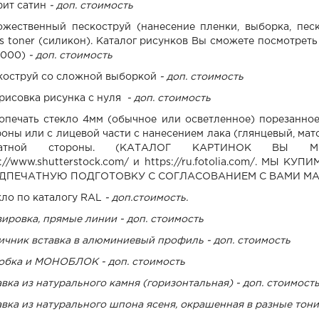
фит сатин
- доп. стоимость
ожественный пескоструй (нанесение пленки, выборка, песк
s toner (силикон). Каталог рисунков Вы сможете посмотреть н
3000)
- доп. стоимость
коструй со сложной выборкой
- доп. стоимость
рисовка рисунка с нуля
- доп. стоимость
опечать стекло 4мм (обычное или осветленное) порезанное
роны или с лицевой части с нанесением лака (глянцевый, ма
ратной стороны. (КАТАЛОГ КАРТИНОК ВЫ 
p://www.shutterstock.com/ и https://ru.fotolia.com/. М
ДПЕЧАТНУЮ ПОДГОТОВКУ С СОГЛАСОВАНИЕМ С ВАМИ М
кло по каталогу RAL
- доп.стоимость.
ировка, прямые линии - доп. стоимость
ичник вставка в алюминиевый профиль - доп. стоимость
обка и МОНОБЛОК - доп. стоимость
вка из натурального камня (горизонтальная) - доп. стоимост
авка из натурального шпона ясеня, окрашенная в разные тони