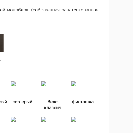
й-моноблок (собственная запатентованная
р
вый
св-серый
беж-
фисташка
классич