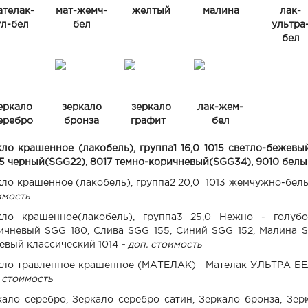
ателак-
мат-жемч-
желтый
малина
лак-
ул-бел
бел
ультра
бел
еркало
зеркало
зеркало
лак-жем-
еребро
бронза
графит
бел
кло крашенное (лакобель), группа1 16,0 1015 светло-бежевы
5 черный(SGG22), 8017 темно-коричневый(SGG34), 9010 белы
кло крашенное (лакобель), группа2 20,0 1013 жемчужно-бел
имость
кло крашенное(лакобель), группа3 25,0 Нежно - голуб
ичневый SGG 180, Слива SGG 155, Синий SGG 152, Малина 
евый классический 1014
- доп. стоимость
кло травленное крашенное (МАТЕЛАК) Мателак УЛЬТРА Б
 стоимость
кало серебро, Зеркало серебро сатин, Зеркало бронза, Зер