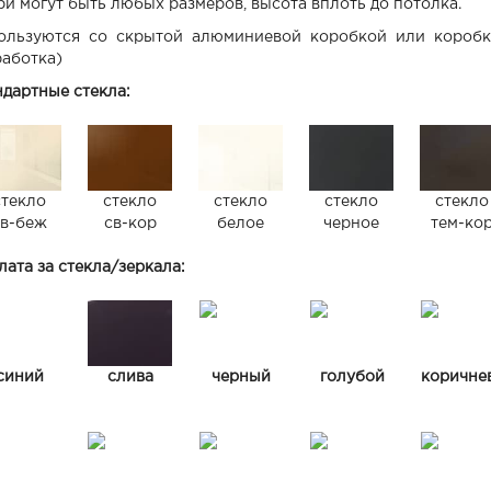
ри могут быть любых размеров, высота вплоть до потолка.
ользуются со скрытой алюминиевой коробкой или коробко
работка)
ндартные стекла:
стекло
стекло
стекло
стекло
стекло
св-беж
св-кор
белое
черное
тем-ко
ата за стекла/зеркала:
синий
слива
черный
голубой
коричне