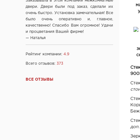
Заказывала в этой компании межкомнатные
м
ООО "Прима Порта", Минск
двери. Двери были под заказ, сделали их
очень быстро. Установка замечательная! Все
СООО Исток- Инвест, г. Минск
было очень оперативно и, главное,
ОДО "ВИСТ", г. Молодечно
качественно! Спасибо Вам огромное! Удачи
ЧТУП "Ньюдор", г. Минск
и процветания Вашей фирме!
— Наталья
ОДО «Беллесизделие», г. Минск
Компания "Веллдорис", г. Санкт-Петербург
з
Рейтинг компании:
4.9
Фабрика дверей "Ростра", Москва
с
"Халес", г. Сморгонь
Всего отзывов:
373
Сте
"Акма", г. Санкт-Петербург
900
company "Fuaro", Италия
ВСЕ ОТЗЫВЫ
Сте
company "Armadillo", Италия
сто
"Dariano", г. Ульяновск
Сте
"DOORWOOD", Республика Марий Эл
Кор
Беж
"Ирбис-ТД", Россия, Москва
Ltd "AGB", Италия
Сте
доп.
OOO "Союз-Экспорт", Тайвань
Ltd "Convex", Греция
Зер