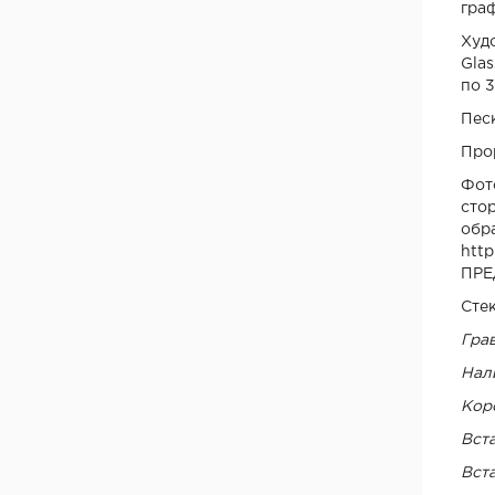
гра
Ltd "Archie", Испания
Худ
ООО "Kaiser", Китай
Glas
ООО "Ваша рамка", Беларусь
по 
ТМ "Лесма",Россия, г.Ярославль
Пес
ООО "МеталЮр", Россия
Про
ООО "ARNI", Китай
Фот
ООО "ПОРТМАН", Беларусь
сто
ООО "МКпрофиль", Россия, д. Демидово
об
ООО "Белая речка", Заславль, Беларусь
htt
Фабрика дверей «Румакс», Россия
ПРЕ
"Юрсталь", г. Могилев, Беларусь
Сте
ООО "Браматорг", Беларусь
Грав
Фабрика дверей "Браво"
Нал
ООО "VIVALDI", Польша
Кор
ООО "LOCKIT", Китай
Вста
ООО "Эмалит", г. Калуга
Вст
Фабрика дверей "КРОНА"