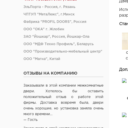
Две
ЭльПорта - Россия, г. Рязань
Исп
ЧПТУП "МетаЛюкс", г.Минск
раз
Фабрика "PROFIL DOORS", Россия
Ста
ООО "ОКА" г. Жлобин
ЗАО "Йошкар", Россия, Йошкар-Ола
ООО "МДФ Техно Профиль", Беларусь
ООО "Производительно-мебельный центр"
ООО "Магна", Китай
ООО "Ясин", Китай
Допл
ОТЗЫВЫ НА КОМПАНИЮ
ООО "Алюмдор" г. Минск
ООО "Промет", г. Москва
Заказывали в этой компании межкомнатные
ЧП "Юркас", Беларусь
двери. Хотелось бы оставить
ОДО "Древпром", г. Витебск
положительный отзыв о работе этой
фирмы. Доставка вовремя была, двери
Verda ЗАО "ПО Одинцово", г. Москва
очень хорошие, но установка заняла очень
ОАО "Стройдетали" г. Вилейка
много времени...
ОАО Лесплитинвест, СПБ, Россия
— Гость
ООО "Вудрев" г. Мозырь