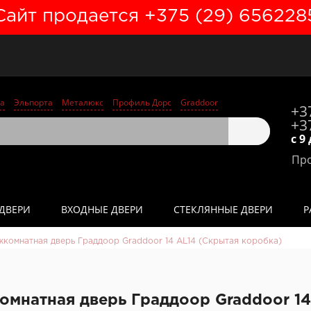
Сайт продается +375 (29) 656228
а
Эльпорта
Металюкс
Профиль Дорс
Graddoor
+3
+3
с 9
Про
ДВЕРИ
ВХОДНЫЕ ДВЕРИ
СТЕКЛЯННЫЕ ДВЕРИ
Р
комнатная дверь Граддоор Graddoor 14 AL14 (Скрытая коробка)
мнатная дверь Граддоор Graddoor 14