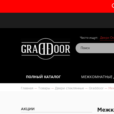
Часто ищут:
Двери Ок
ПОЛНЫЙ КАТАЛОГ
МЕЖКОМНАТНЫЕ 
Главная
—
Товары
—
Двери стеклянные
—
Graddoor
—
Меж
АКЦИИ
Межко