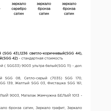
зеркало
зеркало
зеркало
-
серебро
бронза
бронза
сатин
сатин
сатин
й (SGG 43),1236 светло-коричневый(SGG 44),
й(SGG 42)
- стандартная стоимость
ый ( SGG33) 9003 ультра белый(SGG 11)
- доп.
ой SGG 08, Сетло-серый (7035) SGG 170,
SGG 139, Желтый SGG 03, Фисташка SGG 161,
ЕЛЫЙ 9003, Мателак Жемчужна БЕЛЫЙ 1013
-
кало бронза сатин, Зеркало графит, Зеркало