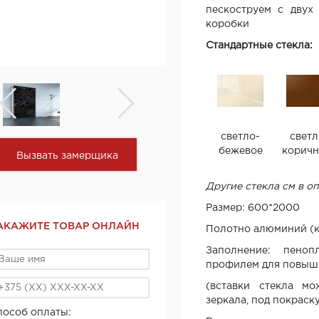
пескоструем с двух
коробки
Стандартные стекла:
светло-
светл
бежевое
коричн
Вызвать замерщика
Другие стекла см в о
Размер: 600*2000
АКАЖИТЕ ТОВАР ОНЛАЙН
Полотно алюминий (к
Заполнение: пеноп
профилем для повыш
(вставки стекла м
зеркала, под покраск
пособ оплаты: