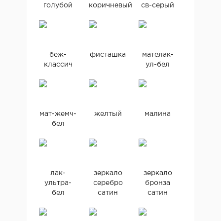
голубой
коричневый
св-серый
беж-
фисташка
мателак-
классич
ул-бел
мат-жемч-
желтый
малина
бел
лак-
зеркало
зеркало
ультра-
серебро
бронза
бел
сатин
сатин