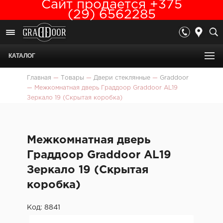
Сайт продается +375
(29) 6562285
КАТАЛОГ
Главная
—
Товары
—
Двери стеклянные
—
Graddoor
—
Межкомнатная дверь Граддоор Graddoor AL19
Зеркало 19 (Скрытая коробка)
Межкомнатная дверь
Граддоор Graddoor AL19
Зеркало 19 (Скрытая
коробка)
Код: 8841