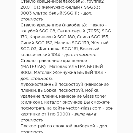
Стекло крашенное(лакобель), группа2
20,0 1013 жемчужно-белый ( SGG33)
9003 ультра белый(SGG 11)
- доп.
стоимость
Стекло крашенное (лакобель): Нежно -
голубой SGG 08, Сетло-серый (7035) SGG
170, Коричневый SGG 180, Слива SGG 155,
Синий SGG 152, Малина SGG 139, Желтый
SGG 03, Фисташка SGG 161, Бежевый
классический 1014
- доп. стоимость
Стекло травленное крашенное
(МАТЕЛАК) Мателак УЛЬТРА БЕЛЫЙ
9003, Мателак Жемчужна БЕЛЫЙ 1013
-
доп. стоимость
Художественный пескоструй (нанесение
пленки, выборка, пескоструй, мойка,
удаление пленки, нанесение Glass toner
(силикон). Каталог рисунков Вы сможете
посмотреть на сайте vector-glass.com - все
картинки от 1 по 3000)
- включен в
стоимость
Пескоструй со сложной выборкой
- доп.
стоимость