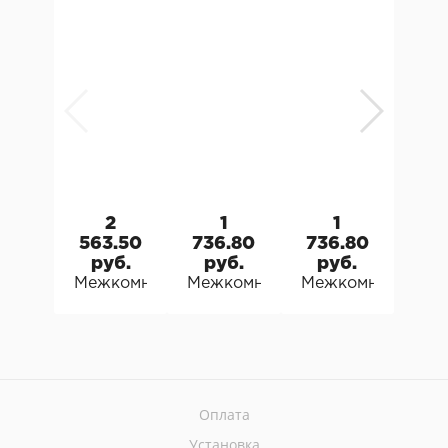
2
1
1
563.50
736.80
736.80
96
руб.
руб.
руб.
р
Межкомнатная дверь Граддоор Graddoor 4 A
Межкомнатная дверь Граддоор 
Межкомнатная две
Меж
Оплата
Установка