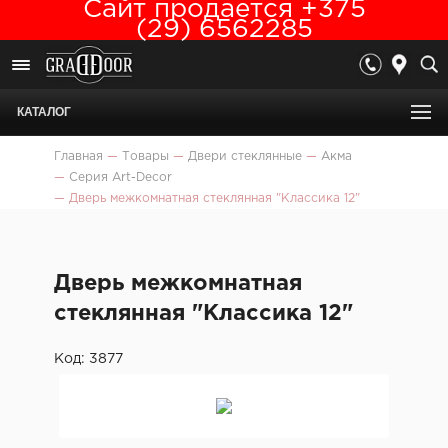
Сайт продается +375
(29) 6562285
КАТАЛОГ
Главная
—
Товары
—
Двери стеклянные
—
Акма
—
Серия Art-Deсor
—
Дверь межкомнатная стеклянная "Классика 12"
Дверь межкомнатная
стеклянная "Классика 12"
Код: 3877