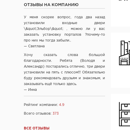
ОТЗЫВЫ НА КОМПАНИЮ
ООО "Алюмдор" г. Минск
ООО "Промет", г. Москва
У меня скорее вопрос, года два назад
ЧП "Юркас", Беларусь
установили входные двери
ОДО "Древпром", г. Витебск
\&quot;Эльбор\&quot; , можно ли у вас
заказать установку порталов ?почему-то
Verda ЗАО "ПО Одинцово", г. Москва
про них мы тогда забыли..
ОАО "Стройдетали" г. Вилейка
— Светлана
ОАО Лесплитинвест, СПБ, Россия
Хочу сказать слова большой
ООО "Вудрев" г. Мозырь
благодарности. Ребята (Володя и
ООО "Прима Порта", Минск
Александр) постарались отлично, три двери
установили на пять с плюсом!!! Обязательно
СООО Исток- Инвест, г. Минск
буду рекомендовать друзьям и знакомым, и
ОДО "ВИСТ", г. Молодечно
заказывать ещё только здесь.
ЧТУП "Ньюдор", г. Минск
— Инна
ОДО «Беллесизделие», г. Минск
Компания "Веллдорис", г. Санкт-Петербург
Рейтинг компании:
4.9
Фабрика дверей "Ростра", Москва
Всего отзывов:
373
"Халес", г. Сморгонь
company "Fuaro", Италия
ВСЕ ОТЗЫВЫ