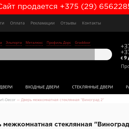
Сайт продается +375 (29) 656228
ги
Оплата
Рекламации
Отзывы
Контакты
а
Эльпорта
Металюкс
Профиль Дорс
Graddoor
+3
+3
с 9
Про
ДВЕРИ
ВХОДНЫЕ ДВЕРИ
СТЕКЛЯННЫЕ ДВЕРИ
Р
rt-Deсor
—
Дверь межкомнатная стеклянная "Виноград 2"
 межкомнатная стеклянная "Виноград