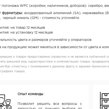
 погонажа WPC (коробки, наличников, доборов): серебро, ве
т фурнитуры:
анодированный алюминий (SA), нержавейка (BN
, черный никель (GM) - стоимость уточняйте
нтия: на товар 12 месяцев
нтия: на установку 12 месяцев
уальность цвета и размеров уточняйте у операторов
а на продукцию может меняться в зависимости от цвета и ко
рмация о товаре предоставлена справочно и не является публичной о
нять внешний вид, характеристики и комплектацию товара, предварите
им Вас отнестись с пониманием к данному факту и заранее приносим 
графиях товара.
Опыт команды
Позволит решить все вопросы с
легкостью от лучшего выбора до