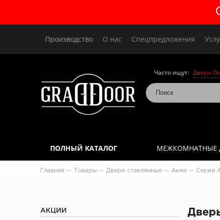
Производство
О нас
Спецпредложения
Услу
Часто ищут:
Двери Ок
ПОЛНЫЙ КАТАЛОГ
МЕЖКОМНАТНЫЕ 
Главная
—
Товары
—
Двери стеклянные
—
Акма
—
Серия A
АКЦИИ
Дверь