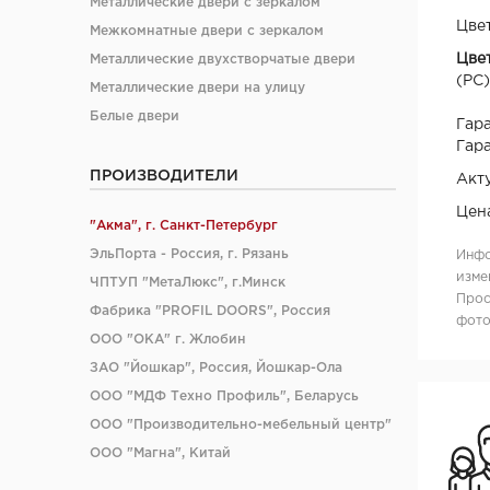
Металлические двери с зеркалом
Цвет
Межкомнатные двери с зеркалом
Цве
Металлические двухстворчатые двери
(PC)
Металлические двери на улицу
Белые двери
Гара
Гара
ПРОИЗВОДИТЕЛИ
Акт
Цен
"Акма", г. Санкт-Петербург
ЭльПорта - Россия, г. Рязань
Инфо
изме
ЧПТУП "МетаЛюкс", г.Минск
Прос
Фабрика "PROFIL DOORS", Россия
фото
ООО "ОКА" г. Жлобин
ЗАО "Йошкар", Россия, Йошкар-Ола
ООО "МДФ Техно Профиль", Беларусь
ООО "Производительно-мебельный центр"
ООО "Магна", Китай
ООО "Ясин", Китай