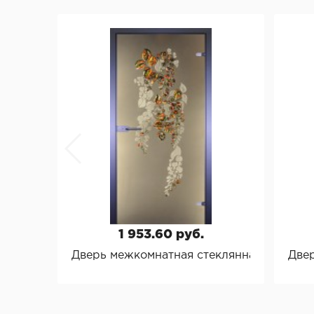
"Юрсталь", г. Могилев, Беларусь
ООО "Браматорг", Беларусь
Фабрика дверей "Браво"
ООО "VIVALDI", Польша
ООО "LOCKIT", Китай
ООО "Эмалит", г. Калуга
Фабрика дверей "КРОНА"
"СТРОЙМИР", Беларусь, г.Минск
ООО «КосвиПромСталь», Беларусь
Apecs, Италия
LOB, Польша
Terno Scorrevoli, Италия
"Fellini", Беларусь
1 953.60 руб.
MORELLI, Италия, Флоренция
Дверь межкомнатная стеклянная "Глицин
Двер
RUCETTI, Италия
Punto, Китай
ЧТУП "Поставский мебельный центр" г.