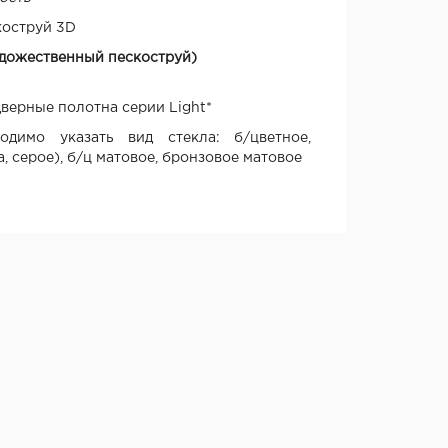
коструй 3D
удожественный пескоструй)
дверные полотна серии Light*
одимо указать вид стекла: б/цветное,
, серое), б/ц матовое, бронзовое матовое