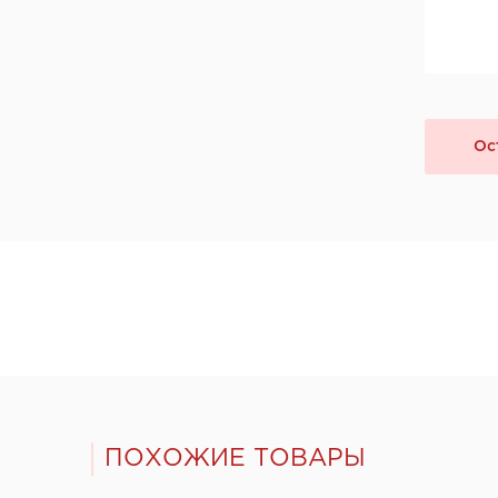
company "Armadillo", Италия
"Dariano", г. Ульяновск
"DOORWOOD", Республика Марий Эл
"Ирбис-ТД", Россия, Москва
Ltd "AGB", Италия
Ос
OOO "Союз-Экспорт", Тайвань
Ltd "Convex", Греция
Ltd "Archie", Испания
ООО "Kaiser", Китай
ООО "Ваша рамка", Беларусь
ТМ "Лесма",Россия, г.Ярославль
ООО "МеталЮр", Россия
ООО "ARNI", Китай
ООО "ПОРТМАН", Беларусь
ООО "МКпрофиль", Россия, д. Демидово
ООО "Белая речка", Заславль, Беларусь
ПОХОЖИЕ ТОВАРЫ
Фабрика дверей «Румакс», Россия