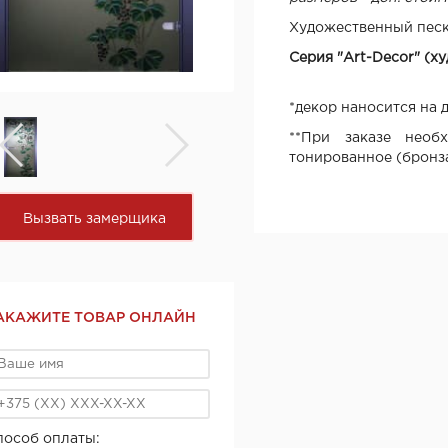
Художественный пес
Серия "Art-Deсor" (х
*декор наносится на 
**При заказе необх
тонированное (бронза
Вызвать замерщика
АКАЖИТЕ ТОВАР ОНЛАЙН
пособ оплаты: