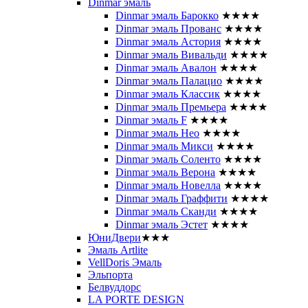
Dinmar эмаль
Dinmar эмаль Барокко
★★★★
Dinmar эмаль Прованс
★★★★
Dinmar эмаль Астория
★★★★
Dinmar эмаль Вивальди
★★★★
Dinmar эмаль Авалон
★★★★
Dinmar эмаль Палацио
★★★★
Dinmar эмаль Классик
★★★★
Dinmar эмаль Премьера
★★★★
Dinmar эмаль F
★★★★
Dinmar эмаль Нео
★★★★
Dinmar эмаль Микси
★★★★
Dinmar эмаль Соленто
★★★★
Dinmar эмаль Верона
★★★★
Dinmar эмаль Новелла
★★★★
Dinmar эмаль Граффити
★★★★
Dinmar эмаль Сканди
★★★★
Dinmar эмаль Эстет
★★★★
ЮниДвери
★★★
Эмаль Artlite
VellDoris Эмаль
Эльпорта
Белвуддорс
LA PORTE DESIGN