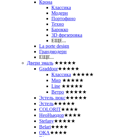
Крона
Классика
Модерн
Портофино
Техно
Барокко
3D фрезеровка
ЕЩЕ...
La porte design
Грандмодерн
ЕЩЕ...
Двери эмаль
★★★★★
Graddoor
★★★★★
Классика
★★★★★
Мир
★★★★★
Line
★★★★★
Ветро
★★★★★
Эстель люкс
★★★★★
Эстель
★★★★★
COLORIT
★★★★
НеоНьюдор
★★★★
Stefany
★★★★★
Belari
★★★★
ОКА
★★★★