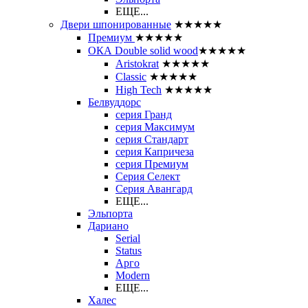
ЕЩЕ...
Двери шпонированные
★★★★★
Премиум
★★★★★
ОКА Double solid wood
★★★★★
Aristokrat
★★★★★
Classic
★★★★★
High Tech
★★★★★
Белвуддорс
серия Гранд
серия Максимум
серия Стандарт
серия Капричеза
серия Премиум
Серия Селект
Серия Авангард
ЕЩЕ...
Эльпорта
Дариано
Serial
Status
Арго
Modern
ЕЩЕ...
Халес