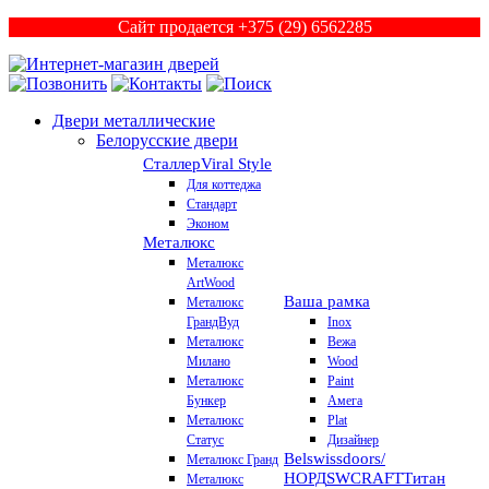
Сайт продается +375 (29) 6562285
Двери металлические
Белорусские двери
Сталлер
Viral Style
Для коттеджа
Стандарт
Эконом
Металюкс
Металюкс
ArtWood
Ваша рамка
Металюкс
ГрандВуд
Inox
Металюкс
Вежа
Милано
Wood
Металюкс
Paint
Бункер
Амега
Металюкс
Plat
Статус
Дизайнер
Belswissdoors/
Металюкс Гранд
НОРД
SWCRAFT
Титан
Металюкс