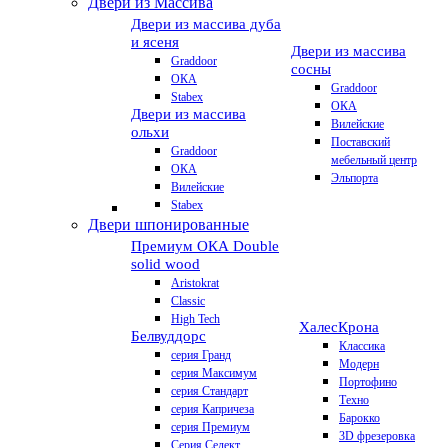
Двери из Массива
Двери из массива дуба
и ясеня
Двери из массива
Graddoor
сосны
ОКА
Graddoor
Stabex
ОКА
Двери из массива
Вилейские
ольхи
Поставский
Graddoor
мебельный центр
ОКА
Эльпорта
Вилейские
Stabex
Двери шпонированные
Премиум
ОКА Double
solid wood
Aristokrat
Classic
High Tech
Халес
Крона
Белвуддорс
Классика
серия Гранд
Модерн
серия Максимум
Портофино
серия Стандарт
Техно
серия Капричеза
Барокко
серия Премиум
3D фрезеровка
Серия Селект