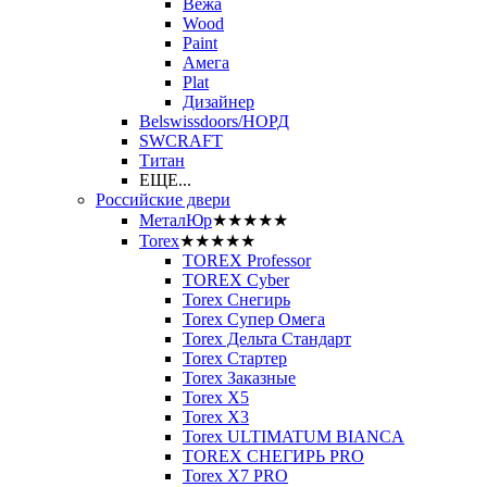
Вежа
Wood
Paint
Амега
Plat
Дизайнер
Belswissdoors/НОРД
SWCRAFT
Титан
ЕЩЕ...
Российские двери
МеталЮр
★★★★★
Torex
★★★★★
TOREX Professor
TOREX Cyber
Torex Снегирь
Torex Супер Омега
Torex Дельта Стандарт
Torex Стартер
Torex Заказные
Torex Х5
Torex Х3
Torex ULTIMATUM BIANCA
TOREX СНЕГИРЬ PRO
Torex X7 PRO