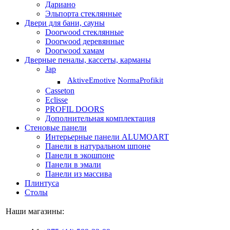
Дариано
Эльпорта стеклянные
Двери для бани, сауны
Doorwood стеклянные
Doorwood деревянные
Doorwood хамам
Дверные пеналы, кассеты, карманы
Jap
Aktive
Emotive
Norma
Profikit
Casseton
Eclisse
PROFIL DOORS
Дополнительная комплектация
Стеновые панели
Интерьерные панели ALUMOART
Панели в натуральном шпоне
Панели в экошпоне
Панели в эмали
Панели из массива
Плинтуса
Столы
Наши магазины: