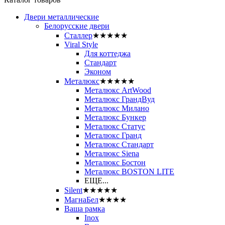
Двери металлические
Белорусские двери
Сталлер
★★★★★
Viral Style
Для коттеджа
Стандарт
Эконом
Металюкс
★★★★★
Металюкс ArtWood
Металюкс ГрандВуд
Металюкс Милано
Металюкс Бункер
Металюкс Статус
Металюкс Гранд
Металюкс Стандарт
Металюкс Siena
Металюкс Бостон
Металюкс BOSTON LITE
ЕЩЕ...
Silent
★★★★★
МагнаБел
★★★★
Ваша рамка
Inox