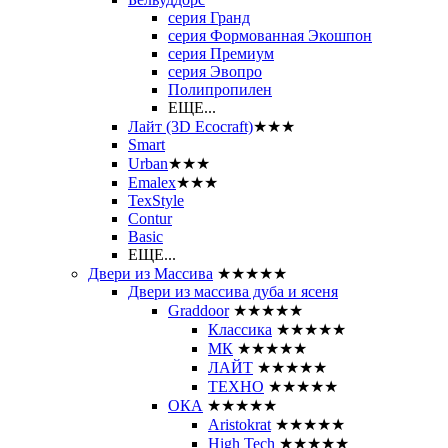
серия Гранд
серия Формованная Экошпон
серия Премиум
серия Эвопро
Полипропилен
ЕЩЕ...
Лайт (3D Ecocraft)
★★★
Smart
Urban
★★★
Emalex
★★★
TexStyle
Contur
Basic
ЕЩЕ...
Двери из Массива
★★★★★
Двери из массива дуба и ясеня
Graddoor
★★★★★
Классика
★★★★★
МК
★★★★★
ЛАЙТ
★★★★★
ТЕХНО
★★★★★
ОКА
★★★★★
Aristokrat
★★★★★
High Tech
★★★★★