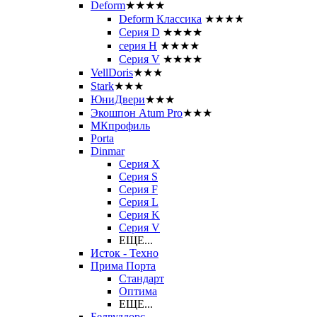
Deform
★★★★
Deform Классика
★★★★
Серия D
★★★★
серия H
★★★★
Серия V
★★★★
VellDoris
★★★
Stark
★★★
ЮниДвери
★★★
Экошпон Atum Pro
★★★
МКпрофиль
Porta
Dinmar
Серия X
Серия S
Серия F
Серия L
Серия K
Серия V
ЕЩЕ...
Исток - Техно
Прима Порта
Стандарт
Оптима
ЕЩЕ...
Белвуддорс