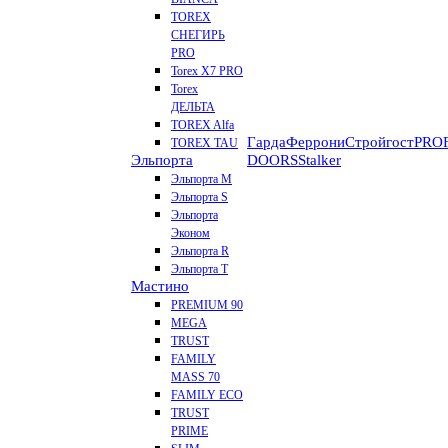
TOREX
СНЕГИРЬ
PRO
Torex X7 PRO
Torex
ДЕЛЬТА
TOREX Alfa
Гарда
Феррони
Стройгост
PROF
TOREX TAU
Эльпорта
DOORS
Stalker
Эльпорта M
Эльпорта S
Эльпорта
Эконом
Эльпорта R
Эльпорта Т
Мастино
PREMIUM 90
MEGA
TRUST
FAMILY
MASS 70
FAMILY ECO
TRUST
PRIME