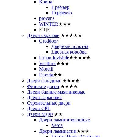
Крона
Премьер
Перфекто
provans
WINTER
★★★
ЕЩЕ...
Двери скрытые
★★★★★
Graddoor
Дверные полотна
Дверная коробка
Urban Invisible
★★★★★
Velldoris
★★★
Morelli
Elporta
★★
Двери складные
★★★★
Финские двери
★★★★
Двери барные маятниковые
Двери гармошка
Строительные двери
Двери CРL
Двери МДФ
★★
Двери ламинированные
Verda
Двери ламинатин
★★★
Прима Порта Стандарт