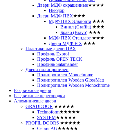
Двери МДФ окрашенные
★★★★
Ньюдор
Двери МДФ ПВХ
★★★
МДФ ПВХ Эльпорта
★★★
Винил (Graffiti)
★★★
Браво (Bravo)
★★★
МДФ ПВХ Стандарт
★★★
Двери МДФ FIX
★★★
Пластиковые двери ПВХ
Профиль Exprof
Профиль OPEN TECK
Профиль Salamander
Двери полипропилен
Полипропилен Monochrome
Полипропилен Wooden GlossMatt
Полипропилен Wooden Monochrome
Раздвижные двери
Раздвижные перегородки
Алюминиевые двери
GRADDOOR
★★★★★
Technoform
★★★★★
SYSTEM
★★★★★
PROFIL DOORS
★★★★★
Серия AG
★★★★★