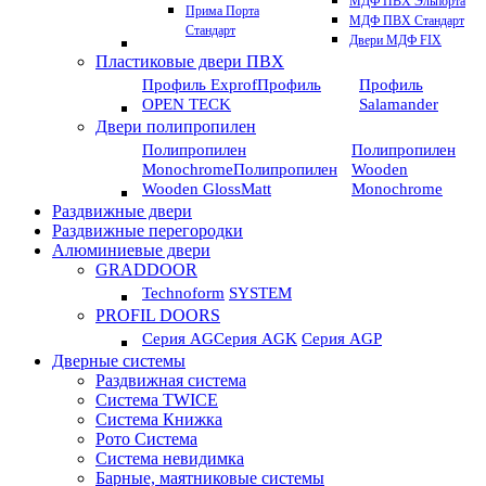
МДФ ПВХ Эльпорта
Прима Порта
МДФ ПВХ Стандарт
Стандарт
Двери МДФ FIX
Пластиковые двери ПВХ
Профиль Exprof
Профиль
Профиль
OPEN TECK
Salamander
Двери полипропилен
Полипропилен
Полипропилен
Monochrome
Полипропилен
Wooden
Wooden GlossMatt
Monochrome
Раздвижные двери
Раздвижные перегородки
Алюминиевые двери
GRADDOOR
Technoform
SYSTEM
PROFIL DOORS
Серия AG
Серия AGK
Серия AGP
Дверные системы
Раздвижная система
Система TWICE
Система Книжка
Рото Система
Система невидимка
Барные, маятниковые системы