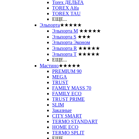
Torex ДЕЛЬТА
TOREX Alfa
TOREX TAU
ЕЩЕ...
Эльпорта
★★★★★
Эльпорта M
★★★★★
Эльпорта S
★★★
Эльпорта Эконом
Эльпорта R
★★★★★
Эльпорта Т
★★★★★
ЕЩЕ...
Мастино
★★★★★
PREMIUM 90
MEGA
TRUST
FAMILY MASS 70
FAMILY ECO
TRUST PRIME
SLIM
Заказные
CITY SMART
TERMO STANDART
HOME ECO
ТЕRМО SPLIT
ЕЩЕ...