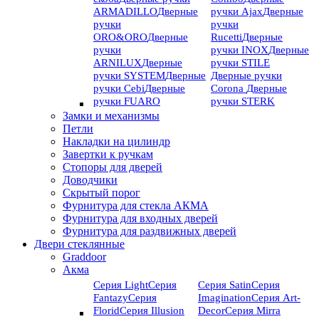
ARMADILLO
Дверные
ручки Ajax
Дверные
ручки
ручки
ORO&ORO
Дверные
Rucetti
Дверные
ручки
ручки INOX
Дверные
ARNILUX
Дверные
ручки STILE
ручки SYSTEM
Дверные
Дверные ручки
ручки Cebi
Дверные
Corona
Дверные
ручки FUARO
ручки STERK
Замки и механизмы
Петли
Накладки на цилиндр
Завертки к ручкам
Стопоры для дверей
Доводчики
Скрытый порог
Фурнитура для стекла АКМА
Фурнитура для входных дверей
Фурнитура для раздвижных дверей
Двери стеклянные
Graddoor
Акма
Серия Light
Серия
Серия Satin
Серия
Fantazy
Серия
Imagination
Серия Art-
Florid
Серия Illusion
Deсor
Серия Mirra