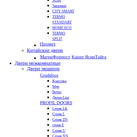
SLIM
Заказные
CITY SMART
TERMO
STANDART
HOME ECO
ТЕRМО
SPLIT
Промет
Китайские двери
Магна
Форпост
Kaiser Ясин
Тайга
Двери межкомнатные
Двери экошпон
Graddoor
Классика
Мир
Ветро
Двери Line
PROFIL DOORS
Серия LK
Серия L
Серия ZN
серия E
Серия U
Серия XN