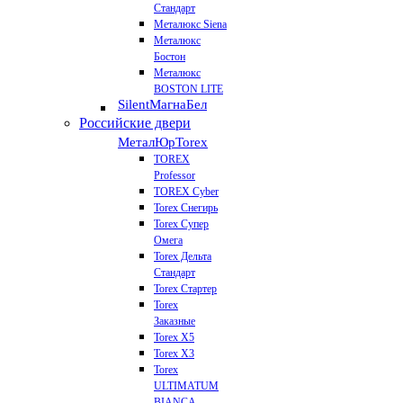
Стандарт
Металюкс Siena
Металюкс
Бостон
Металюкс
BOSTON LITE
Silent
МагнаБел
Российские двери
МеталЮр
Torex
TOREX
Professor
TOREX Cyber
Torex Снегирь
Torex Супер
Омега
Torex Дельта
Стандарт
Torex Стартер
Torex
Заказные
Torex Х5
Torex Х3
Torex
ULTIMATUM
BIANCA