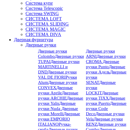
Система купе
Система Telescopic
Система SWING
СИСТЕМА LOFT
СИСТЕМА SLIDING
СИСТЕМА MAGIC
СИСТЕМА DIVA
Дверная фурнитура
Дверные ручки
Дверные ручки
Дверные ручки
Colombo
Дверные ручки
ARNI
Дверные ручки
TUPAI
Дверные ручки
CROMA
Дверные
MARTINELLI и
ручки Punto
Дверные
DND
Дверные ручки
ручки Адель
Дверные
VAL DE FIORI
Ручки
ручки
Alum
Дверные ручки
SENAT
Дверные
CONVEX
Дверные
ручки
ручки Aprile
Дверные
LOCKIT
Дверные
ручки ARCHIE
Дверные
ручки TIXX
Дверные
ручки Yalis
Дверные
ручки Puerto
Дверные
ручки Nuda
Дверные
ручки Code
ручки Morelli
Дверные
Deco
Дверные ручки
ручки EMPORIO
Vela
Дверные ручки
ITALIANO
Ручка-
RENZ
Дверные ручки
скоба
Дверные ручки
Combo
Дверные