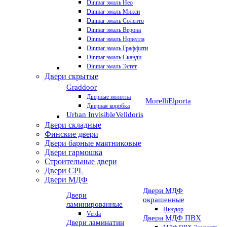
Dinmar эмаль Нео
Dinmar эмаль Микси
Dinmar эмаль Соленто
Dinmar эмаль Верона
Dinmar эмаль Новелла
Dinmar эмаль Граффити
Dinmar эмаль Сканди
Dinmar эмаль Эстет
Двери скрытые
Graddoor
Дверные полотна
Morelli
Elporta
Дверная коробка
Urban Invisible
Velldoris
Двери складные
Финские двери
Двери барные маятниковые
Двери гармошка
Строительные двери
Двери CРL
Двери МДФ
Двери МДФ
Двери
окрашенные
ламинированные
Ньюдор
Verda
Двери МДФ ПВХ
Двери ламинатин