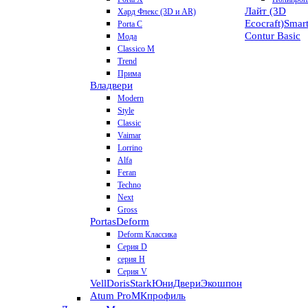
Лайт (3D
Хард Флекс (3D и AR)
Ecocraft)
Smar
Porta C
Contur
Basic
Мода
Classico M
Trend
Прима
Владвери
Modern
Style
Classic
Vaimar
Lorrino
Alfa
Feran
Techno
Next
Gross
Portas
Deform
Deform Классика
Серия D
серия H
Серия V
VellDoris
Stark
ЮниДвери
Экошпон
Atum Pro
МКпрофиль