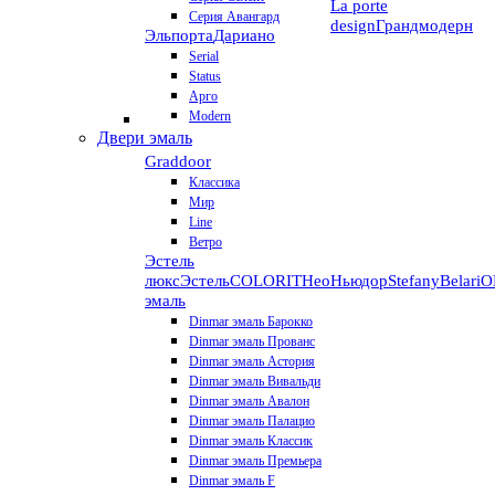
La porte
Серия Авангард
design
Грандмодерн
Эльпорта
Дариано
Serial
Status
Арго
Modern
Двери эмаль
Graddoor
Классика
Мир
Line
Ветро
Эстель
люкс
Эстель
COLORIT
НеоНьюдор
Stefany
Belari
О
эмаль
Dinmar эмаль Барокко
Dinmar эмаль Прованс
Dinmar эмаль Астория
Dinmar эмаль Вивальди
Dinmar эмаль Авалон
Dinmar эмаль Палацио
Dinmar эмаль Классик
Dinmar эмаль Премьера
Dinmar эмаль F