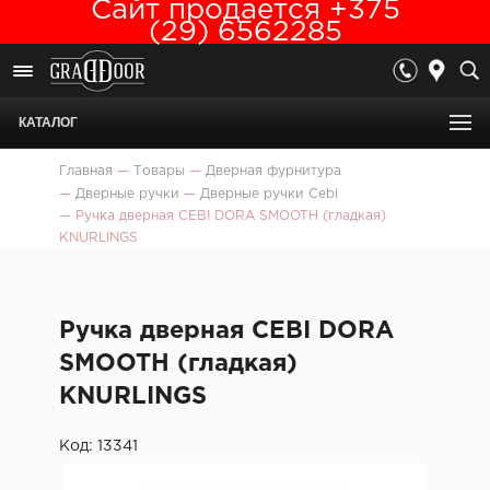
Сайт продается +375
(29) 6562285
КАТАЛОГ
Главная
—
Товары
—
Дверная фурнитура
—
Дверные ручки
—
Дверные ручки Cebi
—
Ручка дверная CEBI DORA SMOOTH (гладкая)
KNURLINGS
Ручка дверная CEBI DORA
SMOOTH (гладкая)
KNURLINGS
Код: 13341