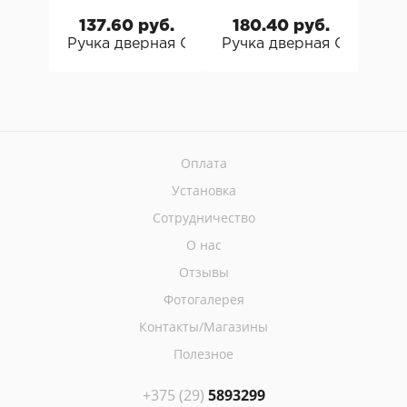
137.60 руб.
180.40 руб.
15
Ручка дверная CEBI CARLI
Ручка дверная CEBI N
Руч
Оплата
Установка
Сотрудничество
О нас
Отзывы
Фотогалерея
Контакты/Магазины
Полезное
+375 (29)
5893299