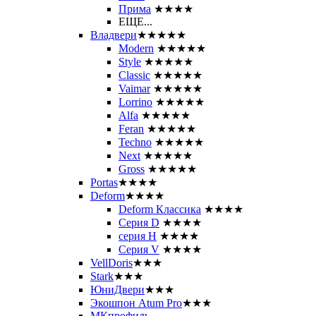
Прима
★★★★
ЕЩЕ...
Владвери
★★★★★
Modern
★★★★★
Style
★★★★★
Classic
★★★★★
Vaimar
★★★★★
Lorrino
★★★★★
Alfa
★★★★★
Feran
★★★★★
Techno
★★★★★
Next
★★★★★
Gross
★★★★★
Portas
★★★★
Deform
★★★★
Deform Классика
★★★★
Серия D
★★★★
серия H
★★★★
Серия V
★★★★
VellDoris
★★★
Stark
★★★
ЮниДвери
★★★
Экошпон Atum Pro
★★★
МКпрофиль