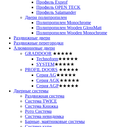
Профиль Exprof
Профиль OPEN TECK
Профиль Salamander
Двери полипропилен
Полипропилен Monochrome
Полипропилен Wooden GlossMatt
Полипропилен Wooden Monochrome
Раздвижные двери
Раздвижные перегородки
Алюминиевые двери
GRADDOOR
★★★★★
Technoform
★★★★★
SYSTEM
★★★★★
PROFIL DOORS
★★★★★
Серия AG
★★★★★
Серия AGK
★★★★★
Серия AGP
★★★★★
Дверные системы
Раздвижная система
Система TWICE
Система Книжка
Рото Система
Система невидимка
Барные, маятниковые системы
Система купе