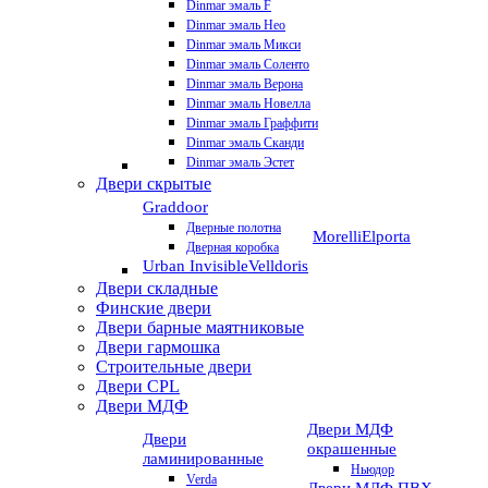
Dinmar эмаль F
Dinmar эмаль Нео
Dinmar эмаль Микси
Dinmar эмаль Соленто
Dinmar эмаль Верона
Dinmar эмаль Новелла
Dinmar эмаль Граффити
Dinmar эмаль Сканди
Dinmar эмаль Эстет
Двери скрытые
Graddoor
Дверные полотна
Morelli
Elporta
Дверная коробка
Urban Invisible
Velldoris
Двери складные
Финские двери
Двери барные маятниковые
Двери гармошка
Строительные двери
Двери CРL
Двери МДФ
Двери МДФ
Двери
окрашенные
ламинированные
Ньюдор
Verda