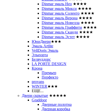
Dinmar эмаль Нео
★★★★
Dinmar эмаль Микси
★★★★
Dinmar эмаль Соленто
★★★★
Dinmar эмаль Верона
★★★★
Dinmar эмаль Новелла
★★★★
Dinmar эмаль Граффити
★★★★
Dinmar эмаль Сканди
★★★★
Dinmar эмаль Эстет
★★★★
ЮниДвери
★★★
Эмаль Artlite
VellDoris Эмаль
Эльпорта
Белвуддорс
LA PORTE DESIGN
Крона
Премьер
Перфекто
provans
WINTER
★★★
ЕЩЕ...
Двери скрытые
★★★★★
Graddoor
Дверные полотна
Дверная коробка