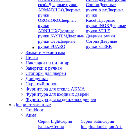
скоба
Дверные ручки
Combo
Дверные
ARMADILLO
Дверные
ручки Ajax
Дверные
ручки
ручки
ORO&ORO
Дверные
Rucetti
Дверные
ручки
ручки INOX
Дверные
ARNILUX
Дверные
ручки STILE
ручки SYSTEM
Дверные
Дверные ручки
ручки Cebi
Дверные
Corona
Дверные
ручки FUARO
ручки STERK
Замки и механизмы
Петли
Накладки на цилиндр
Завертки к ручкам
Стопоры для дверей
Доводчики
Скрытый порог
Фурнитура для стекла АКМА
Фурнитура для входных дверей
Фурнитура для раздвижных дверей
Двери стеклянные
Graddoor
Акма
Серия Light
Серия
Серия Satin
Серия
Fantazy
Серия
Imagination
Серия Art-