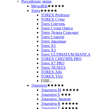
Российские двери
МеталЮр
★★★★★
Torex
★★★★★
TOREX Professor
TOREX Cyber
Torex Снегирь
Torex Супер Омега
Torex Дельта Стандарт
Torex Стартер
Torex Заказные
Torex Х5
Torex Х3
Torex ULTIMATUM BIANCA
TOREX СНЕГИРЬ PRO
Torex X7 PRO
Torex ДЕЛЬТА
TOREX Alfa
TOREX TAU
ЕЩЕ...
Эльпорта
★★★★★
Эльпорта M
★★★★★
Эльпорта S
★★★
Эльпорта Эконом
Эльпорта R
★★★★★
Эльпорта Т
★★★★★