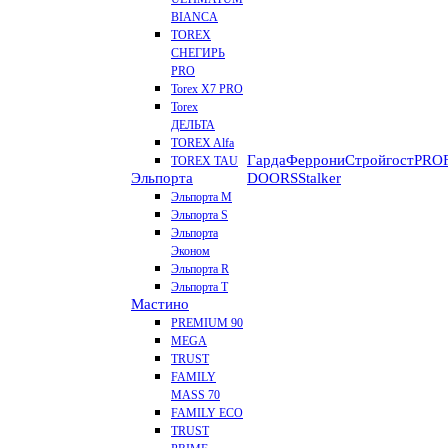
BIANCA
TOREX
СНЕГИРЬ
PRO
Torex X7 PRO
Torex
ДЕЛЬТА
TOREX Alfa
Гарда
Феррони
Стройгост
PROF
TOREX TAU
Эльпорта
DOORS
Stalker
Эльпорта M
Эльпорта S
Эльпорта
Эконом
Эльпорта R
Эльпорта Т
Мастино
PREMIUM 90
MEGA
TRUST
FAMILY
MASS 70
FAMILY ECO
TRUST