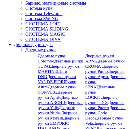
Барные, маятниковые системы
Система купе
Система Telescopic
Система SWING
СИСТЕМА LOFT
СИСТЕМА SLIDING
СИСТЕМА MAGIC
СИСТЕМА DIVA
Дверная фурнитура
Дверные ручки
Дверные ручки
Дверные ручки
Colombo
Дверные ручки
ARNI
Дверные ручки
TUPAI
Дверные ручки
CROMA
Дверные
MARTINELLI и
ручки Punto
Дверные
DND
Дверные ручки
ручки Адель
Дверные
VAL DE FIORI
Ручки
ручки
Alum
Дверные ручки
SENAT
Дверные
CONVEX
Дверные
ручки
ручки Aprile
Дверные
LOCKIT
Дверные
ручки ARCHIE
Дверные
ручки TIXX
Дверные
ручки Yalis
Дверные
ручки Puerto
Дверные
ручки Nuda
Дверные
ручки Code
ручки Morelli
Дверные
Deco
Дверные ручки
ручки EMPORIO
Vela
Дверные ручки
ITALIANO
Ручка-
RENZ
Дверные ручки