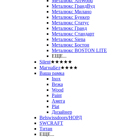
Металюкс ArtWood
Металюкс ГрандВуд
Металюкс Милано
Металюкс Бункер
Металюкс Статус
Металюкс Гранд
Металюкс Стандарт
Металюкс Siena
Металюкс Бостон
Металюкс BOSTON LITE
ЕЩЕ...
Silent
★★★★★
МагнаБел
★★★★
Ваша рамка
Inox
Вежа
Wood
Paint
Амега
Plat
Дизайнер
Belswissdoors/НОРД
SWCRAFT
Титан
ЕЩЕ...