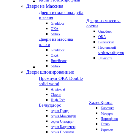
Atum Pro
МКпрофиль
Двери из Массива
Двери из массива дуба
и ясеня
Двери из массива
Graddoor
сосны
ОКА
Graddoor
Stabex
ОКА
Двери из массива
Вилейские
ольхи
Поставский
Graddoor
мебельный центр
ОКА
Эльпорта
Вилейские
Stabex
Двери шпонированные
Премиум
ОКА Double
solid wood
Aristokrat
Classic
High Tech
Халес
Крона
Белвуддорс
Классика
серия Гранд
Модерн
серия Максимум
Портофино
серия Стандарт
Техно
серия Капричеза
Барокко
серия Премиум