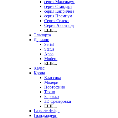
серия Максимум
серия Стандарт
серия Капричеза
серия Премиум
Серия Селект
Серия Авангард
ЕЩЕ...
Эльпорта
Дариано
Serial
Status
Арго
Modern
ЕЩЕ...
Халес
Крона
Классика
Модерн
Портофино
Техно
Барокко
3D фрезеровка
ЕЩЕ...
La porte design
Грандмодерн