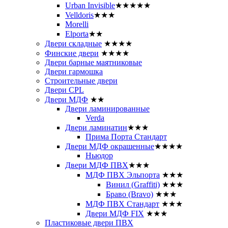
Urban Invisible
★★★★★
Velldoris
★★★
Morelli
Elporta
★★
Двери складные
★★★★
Финские двери
★★★★
Двери барные маятниковые
Двери гармошка
Строительные двери
Двери CРL
Двери МДФ
★★
Двери ламинированные
Verda
Двери ламинатин
★★★
Прима Порта Стандарт
Двери МДФ окрашенные
★★★★
Ньюдор
Двери МДФ ПВХ
★★★
МДФ ПВХ Эльпорта
★★★
Винил (Graffiti)
★★★
Браво (Bravo)
★★★
МДФ ПВХ Стандарт
★★★
Двери МДФ FIX
★★★
Пластиковые двери ПВХ