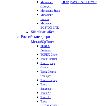
НОРД
SWCRAFT
Титан
Металюкс
Стандарт
Металюкс Siena
Металюкс
Бостон
Металюкс
BOSTON LITE
Silent
МагнаБел
Российские двери
МеталЮр
Torex
TOREX
Professor
TOREX Cyber
Torex Снегирь
Torex Супер
Омега
Torex Дельта
Стандарт
Torex Стартер
Torex
Заказные
Torex Х5
Torex Х3
Torex
ULTIMATUM