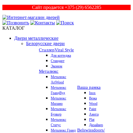
Сайт продается +375 (29) 6562285
КАТАЛОГ
Двери металлические
Белорусские двери
Сталлер
Viral Style
Для коттеджа
Стандарт
Эконом
Металюкс
Металюкс
ArtWood
Ваша рамка
Металюкс
ГрандВуд
Inox
Металюкс
Вежа
Милано
Wood
Металюкс
Paint
Бункер
Амега
Металюкс
Plat
Статус
Дизайнер
Belswissdoors/
Металюкс Гранд