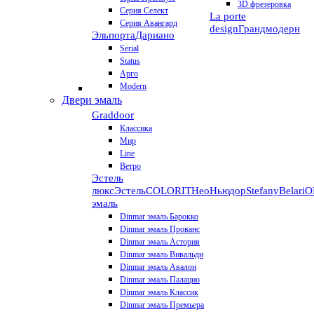
3D фрезеровка
Серия Селект
La porte
Серия Авангард
design
Грандмодерн
Эльпорта
Дариано
Serial
Status
Арго
Modern
Двери эмаль
Graddoor
Классика
Мир
Line
Ветро
Эстель
люкс
Эстель
COLORIT
НеоНьюдор
Stefany
Belari
О
эмаль
Dinmar эмаль Барокко
Dinmar эмаль Прованс
Dinmar эмаль Астория
Dinmar эмаль Вивальди
Dinmar эмаль Авалон
Dinmar эмаль Палацио
Dinmar эмаль Классик
Dinmar эмаль Премьера