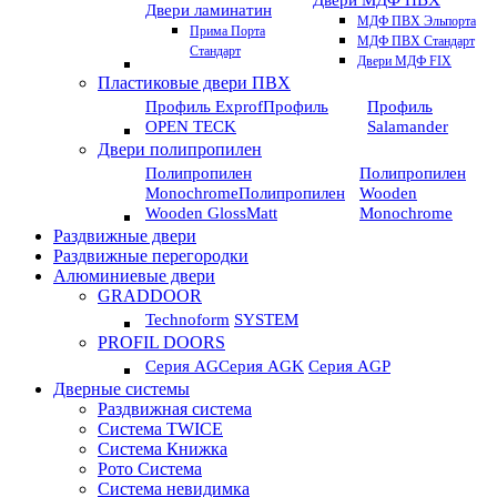
Двери МДФ ПВХ
Двери ламинатин
МДФ ПВХ Эльпорта
Прима Порта
МДФ ПВХ Стандарт
Стандарт
Двери МДФ FIX
Пластиковые двери ПВХ
Профиль Exprof
Профиль
Профиль
OPEN TECK
Salamander
Двери полипропилен
Полипропилен
Полипропилен
Monochrome
Полипропилен
Wooden
Wooden GlossMatt
Monochrome
Раздвижные двери
Раздвижные перегородки
Алюминиевые двери
GRADDOOR
Technoform
SYSTEM
PROFIL DOORS
Серия AG
Серия AGK
Серия AGP
Дверные системы
Раздвижная система
Система TWICE
Система Книжка
Рото Система
Система невидимка