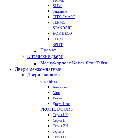
PRIME
SLIM
Заказные
CITY SMART
TERMO
STANDART
HOME ECO
ТЕRМО
SPLIT
Промет
Китайские двери
Магна
Форпост
Kaiser Ясин
Тайга
Двери межкомнатные
Двери экошпон
Graddoor
Классика
Мир
Ветро
Двери Line
PROFIL DOORS
Серия LK
Серия L
Серия ZN
серия E
Серия U