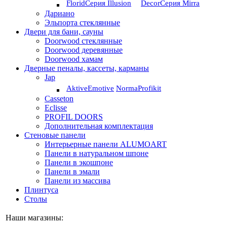
Florid
Серия Illusion
Deсor
Серия Mirra
Дариано
Эльпорта стеклянные
Двери для бани, сауны
Doorwood стеклянные
Doorwood деревянные
Doorwood хамам
Дверные пеналы, кассеты, карманы
Jap
Aktive
Emotive
Norma
Profikit
Casseton
Eclisse
PROFIL DOORS
Дополнительная комплектация
Стеновые панели
Интерьерные панели ALUMOART
Панели в натуральном шпоне
Панели в экошпоне
Панели в эмали
Панели из массива
Плинтуса
Столы
Наши магазины: