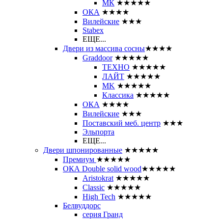
МК
★★★★★
ОКА
★★★★
Вилейские
★★★
Stabex
ЕЩЕ...
Двери из массива сосны
★★★★
Graddoor
★★★★★
ТЕХНО
★★★★★
ЛАЙТ
★★★★★
MK
★★★★★
Классика
★★★★★
ОКА
★★★★
Вилейские
★★★
Поставский меб. центр
★★★
Эльпорта
ЕЩЕ...
Двери шпонированные
★★★★★
Премиум
★★★★★
ОКА Double solid wood
★★★★★
Aristokrat
★★★★★
Classic
★★★★★
High Tech
★★★★★
Белвуддорс
серия Гранд