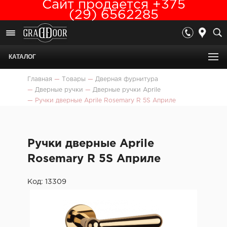
Сайт продается +375
(29) 6562285
КАТАЛОГ
Главная
—
Товары
—
Дверная фурнитура
—
Дверные ручки
—
Дверные ручки Aprile
—
Ручки дверные Aprile Rosemary R 5S Априле
Ручки дверные Aprile
Rosemary R 5S Априле
Код: 13309