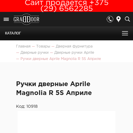
Сайт продается +375
(29) 6562285
КАТАЛОГ
Главная
—
Товары
—
Дверная фурнитура
—
Дверные ручки
—
Дверные ручки Aprile
—
Ручки дверные Aprile Magnolia R 5S Априле
Ручки дверные Aprile
Magnolia R 5S Априле
Код: 10918