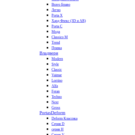
Bravo Браво
Легно
Porta X
Хард Флекс (3D и AR)
Porta C
Мода
Classico M
Trend
Прима
Владвери
Modern
Style
Classic
Vaimar
Lorrino
Alfa
Feran
Techno
Next
Gross
Portas
Deform
Deform Классика
Серия D
серия H
Серия V