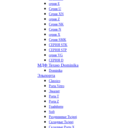
серия E
Серия U
Серия XN
серия Z
Серия NK
Серия N
серия X
Серия SMK
СЕРИЯ STK
СЕРИЯ STP
серия VG
СЕРИЯ D
МДФ Техно Dominika
Dominika
Эльпорта
Classico
Porta Vetro
Эмалит
Porta T
Porta Z
Граффити
Soft
Раздвижные Twiggi
Складные Twiggi
Складные Porta X