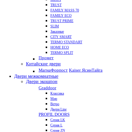
TRUST
FAMILY MASS 70
FAMILY ECO
TRUST PRIME
SLIM
Заказные
CITY SMART
TERMO STANDART
HOME ECO
ТЕRМО SPLIT
Промет
Китайские двери
Магна
Форпост
Kaiser Ясин
Тайга
Двери межкомнатные
Двери экошпон
Graddoor
Классика
Мир
Ветро
Двери Line
PROFIL DOORS
Серия LK
Серия L
Серия ZN