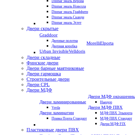
Dinmar эмаль Верона
Dinmar эмаль Новелла
Dinmar эмаль Граффити
Dinmar эмаль Сканди
Dinmar эмаль Эстет
Двери скрытые
Graddoor
Дверные полотна
Morelli
Elporta
Дверная коробка
Urban Invisible
Velldoris
Двери складные
Финские двери
Двери барные маятниковые
Двери гармошка
Строительные двери
Двери CРL
Двери МДФ
Двери МДФ окрашенн
Двери ламинированные
Ньюдор
Двери МДФ ПВХ
Verda
Двери ламинатин
МДФ ПВХ Эльпорта
Прима Порта Стандарт
МДФ ПВХ Стандарт
Двери МДФ FIX
Пластиковые двери ПВХ