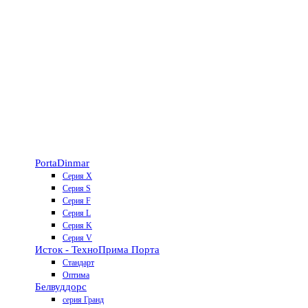
Porta
Dinmar
Серия X
Серия S
Серия F
Серия L
Серия K
Серия V
Исток - Техно
Прима Порта
Стандарт
Оптима
Белвуддорс
серия Гранд