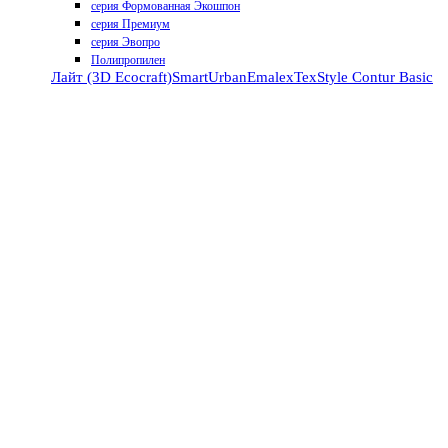
серия Формованная Экошпон
серия Премиум
серия Эвопро
Полипропилен
Лайт (3D Ecocraft)
Smart
Urban
Emalex
TexStyle
Contur
Basic