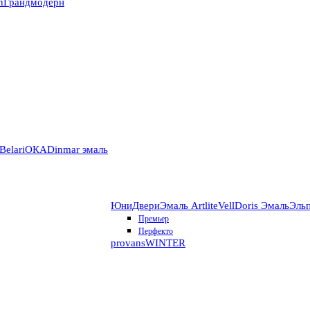
n
Грандмодерн
Belari
ОКА
Dinmar эмаль
ЮниДвери
Эмаль Artlite
VellDoris Эмаль
Эль
Премьер
Перфекто
provans
WINTER