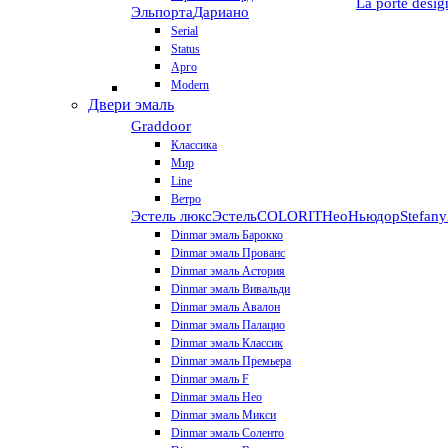
La porte desig
Эльпорта
Дариано
Serial
Status
Арго
Modern
Двери эмаль
Graddoor
Классика
Мир
Line
Ветро
Эстель люкс
Эстель
COLORIT
НеоНьюдор
Stefany
Dinmar эмаль Барокко
Dinmar эмаль Прованс
Dinmar эмаль Астория
Dinmar эмаль Вивальди
Dinmar эмаль Авалон
Dinmar эмаль Палацио
Dinmar эмаль Классик
Dinmar эмаль Премьера
Dinmar эмаль F
Dinmar эмаль Нео
Dinmar эмаль Микси
Dinmar эмаль Соленто