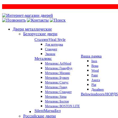
Двери металлические
Белорусские двери
Сталлер
Viral Style
Для коттеджа
Стандарт
Эконом
Ваша рамка
Металюкс
Inox
Металюкс ArtWood
Вежа
Металюкс ГрандВуд
Wood
Металюкс Милано
Paint
Металюкс Бункер
Амега
Металюкс Статус
Plat
Металюкс Гранд
Дизайнер
Металюкс Стандарт
Belswissdoors/НОРД
Металюкс Siena
Металюкс Бостон
Металюкс BOSTON LITE
Silent
МагнаБел
Российские двери