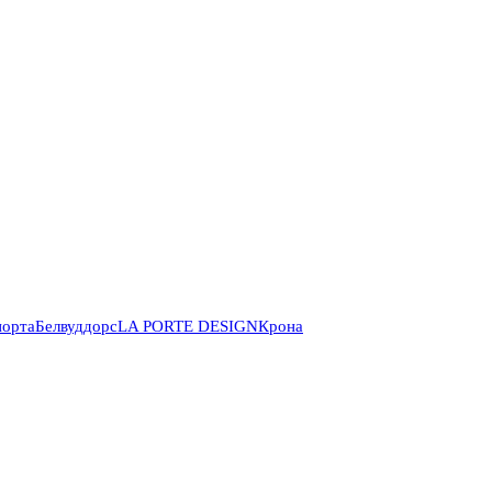
порта
Белвуддорс
LA PORTE DESIGN
Крона