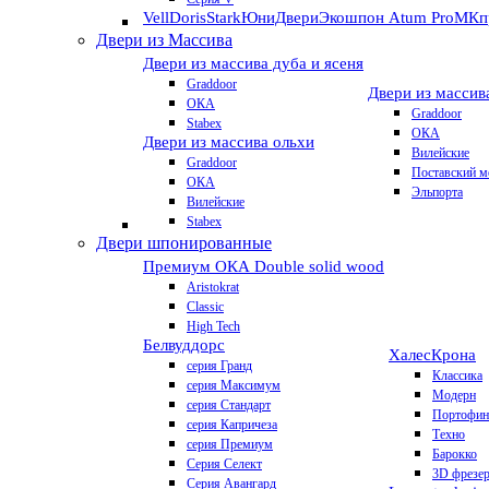
VellDoris
Stark
ЮниДвери
Экошпон Atum Pro
МКп
Двери из Массива
Двери из массива дуба и ясеня
Graddoor
Двери из массив
ОКА
Graddoor
Stabex
ОКА
Двери из массива ольхи
Вилейские
Graddoor
Поставский м
ОКА
Эльпорта
Вилейские
Stabex
Двери шпонированные
Премиум
ОКА Double solid wood
Aristokrat
Classic
High Tech
Белвуддорс
Халес
Крона
серия Гранд
Классика
серия Максимум
Модерн
серия Стандарт
Портофин
серия Капричеза
Техно
серия Премиум
Барокко
Серия Селект
3D фрезе
Серия Авангард