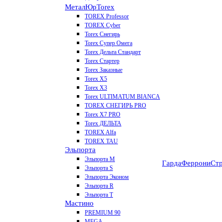
МеталЮр
Torex
TOREX Professor
TOREX Cyber
Torex Снегирь
Torex Супер Омега
Torex Дельта Стандарт
Torex Стартер
Torex Заказные
Torex Х5
Torex Х3
Torex ULTIMATUM BIANCA
TOREX СНЕГИРЬ PRO
Torex X7 PRO
Torex ДЕЛЬТА
TOREX Alfa
TOREX TAU
Эльпорта
Эльпорта M
Гарда
Феррони
Стр
Эльпорта S
Эльпорта Эконом
Эльпорта R
Эльпорта Т
Мастино
PREMIUM 90
MEGA