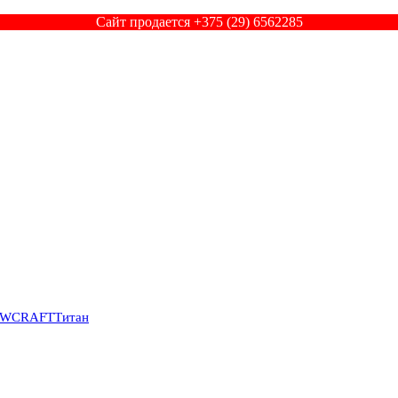
Сайт продается +375 (29) 6562285
SWCRAFT
Титан