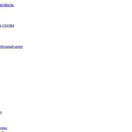
рофиль
а сосны
ебельный центр
о
ровка