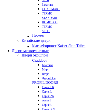
SLIM
Заказные
CITY SMART
TERMO
STANDART
HOME ECO
ТЕRМО
SPLIT
Промет
Китайские двери
Магна
Форпост
Kaiser Ясин
Тайга
Двери межкомнатные
Двери экошпон
Graddoor
Классика
Мир
Ветро
Двери Line
PROFIL DOORS
Серия LK
Серия L
Серия ZN
серия E
Серия U
Серия XN