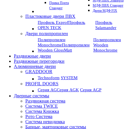
МДФ ПВХ Эльпорта
Прима Порта
МДФ ПВХ Стандарт
Стандарт
Двери МДФ FIX
Пластиковые двери ПВХ
Профиль Exprof
Профиль
Профиль
OPEN TECK
Salamander
Двери полипропилен
Полипропилен
Полипропилен
Monochrome
Полипропилен
Wooden
Wooden GlossMatt
Monochrome
Раздвижные двери
Раздвижные перегородки
Алюминиевые двери
GRADDOOR
Technoform
SYSTEM
PROFIL DOORS
Серия AG
Серия AGK
Серия AGP
Дверные системы
Раздвижная система
Система TWICE
Система Книжка
Рото Система
Система невидимка
Барные, маятниковые системы