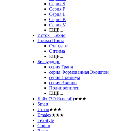
Серия S
Серия F
Серия L
Серия K
Серия V
ЕЩЕ...
Исток - Техно
Прима Порта
Стандарт
Оптима
ЕЩЕ...
Белвуддорс
серия Гранд
серия Формованная Экошпон
серия Премиум
серия Эвопро
Полипропилен
ЕЩЕ...
Лайт (3D Ecocraft)
★★★
Smart
Urban
★★★
Emalex
★★★
TexStyle
Contur
Basic