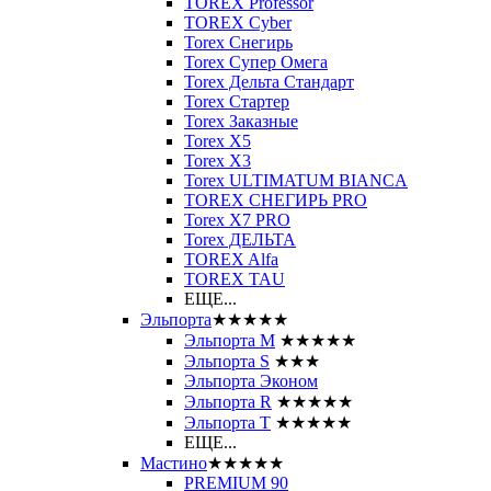
TOREX Professor
TOREX Cyber
Torex Снегирь
Torex Супер Омега
Torex Дельта Стандарт
Torex Стартер
Torex Заказные
Torex Х5
Torex Х3
Torex ULTIMATUM BIANCA
TOREX СНЕГИРЬ PRO
Torex X7 PRO
Torex ДЕЛЬТА
TOREX Alfa
TOREX TAU
ЕЩЕ...
Эльпорта
★★★★★
Эльпорта M
★★★★★
Эльпорта S
★★★
Эльпорта Эконом
Эльпорта R
★★★★★
Эльпорта Т
★★★★★
ЕЩЕ...
Мастино
★★★★★
PREMIUM 90