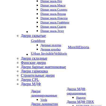
Dinmar эмаль Нео
Dinmar эмаль Микси
Dinmar эмаль Соленто
Dinmar эмаль Верона
Dinmar эмаль Новелла
Dinmar эмаль Граффити
Dinmar эмаль Сканди
Dinmar эмаль Эстет
Двери скрытые
Graddoor
Дверные полотна
Morelli
Elporta
Дверная коробка
Urban Invisible
Velldoris
Двери складные
Финские двери
Двери барные маятниковые
Двери гармошка
Строительные двери
Двери CРL
Двери МДФ
Двери МДФ
Двери
окрашенные
ламинированные
Ньюдор
Verda
Двери МДФ ПВХ
Двери ламинатин