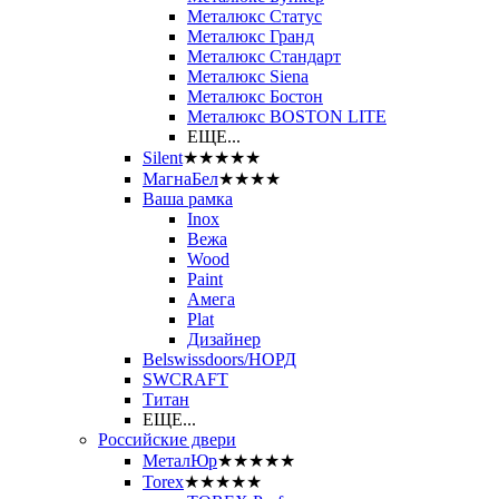
Металюкс Статус
Металюкс Гранд
Металюкс Стандарт
Металюкс Siena
Металюкс Бостон
Металюкс BOSTON LITE
ЕЩЕ...
Silent
★★★★★
МагнаБел
★★★★
Ваша рамка
Inox
Вежа
Wood
Paint
Амега
Plat
Дизайнер
Belswissdoors/НОРД
SWCRAFT
Титан
ЕЩЕ...
Российские двери
МеталЮр
★★★★★
Torex
★★★★★