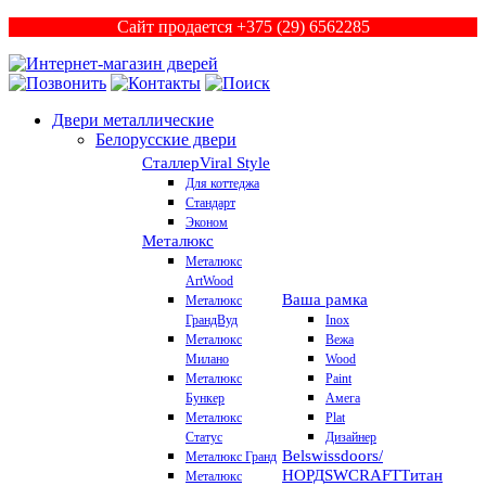
Сайт продается +375 (29) 6562285
Двери металлические
Белорусские двери
Сталлер
Viral Style
Для коттеджа
Стандарт
Эконом
Металюкс
Металюкс
ArtWood
Ваша рамка
Металюкс
ГрандВуд
Inox
Металюкс
Вежа
Милано
Wood
Металюкс
Paint
Бункер
Амега
Металюкс
Plat
Статус
Дизайнер
Belswissdoors/
Металюкс Гранд
НОРД
SWCRAFT
Титан
Металюкс