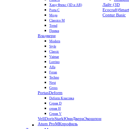
Лайт (3D
Хард Флекс (3D и AR)
Ecocraft)
Smar
Porta C
Contur
Basic
Мода
Classico M
Trend
Прима
Владвери
Modern
Style
Classic
Vaimar
Lorrino
Alfa
Feran
Techno
Next
Gross
Portas
Deform
Deform Классика
Серия D
серия H
Серия V
VellDoris
Stark
ЮниДвери
Экошпон
Atum Pro
МКпрофиль