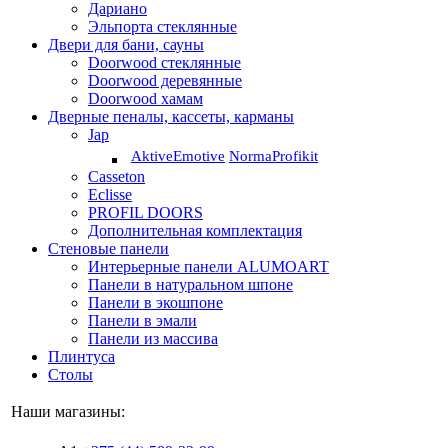
Дариано
Эльпорта стеклянные
Двери для бани, сауны
Doorwood стеклянные
Doorwood деревянные
Doorwood хамам
Дверные пеналы, кассеты, карманы
Jap
Aktive
Emotive
Norma
Profikit
Casseton
Eclisse
PROFIL DOORS
Дополнительная комплектация
Стеновые панели
Интерьерные панели ALUMOART
Панели в натуральном шпоне
Панели в экошпоне
Панели в эмали
Панели из массива
Плинтуса
Столы
Наши магазины: