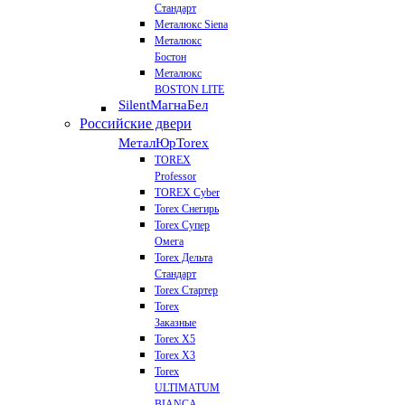
Стандарт
Металюкс Siena
Металюкс
Бостон
Металюкс
BOSTON LITE
Silent
МагнаБел
Российские двери
МеталЮр
Torex
TOREX
Professor
TOREX Cyber
Torex Снегирь
Torex Супер
Омега
Torex Дельта
Стандарт
Torex Стартер
Torex
Заказные
Torex Х5
Torex Х3
Torex
ULTIMATUM
BIANCA