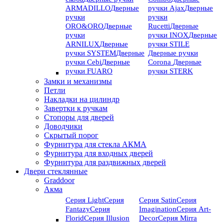
ARMADILLO
Дверные
ручки Ajax
Дверные
ручки
ручки
ORO&ORO
Дверные
Rucetti
Дверные
ручки
ручки INOX
Дверные
ARNILUX
Дверные
ручки STILE
ручки SYSTEM
Дверные
Дверные ручки
ручки Cebi
Дверные
Corona
Дверные
ручки FUARO
ручки STERK
Замки и механизмы
Петли
Накладки на цилиндр
Завертки к ручкам
Стопоры для дверей
Доводчики
Скрытый порог
Фурнитура для стекла АКМА
Фурнитура для входных дверей
Фурнитура для раздвижных дверей
Двери стеклянные
Graddoor
Акма
Серия Light
Серия
Серия Satin
Серия
Fantazy
Серия
Imagination
Серия Art-
Florid
Серия Illusion
Deсor
Серия Mirra