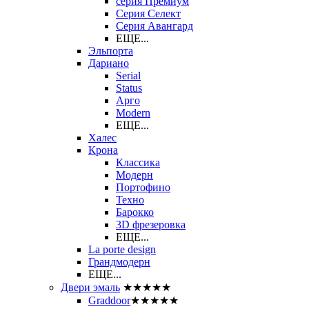
серия Премиум
Серия Селект
Серия Авангард
ЕЩЕ...
Эльпорта
Дариано
Serial
Status
Арго
Modern
ЕЩЕ...
Халес
Крона
Классика
Модерн
Портофино
Техно
Барокко
3D фрезеровка
ЕЩЕ...
La porte design
Грандмодерн
ЕЩЕ...
Двери эмаль
★★★★★
Graddoor
★★★★★