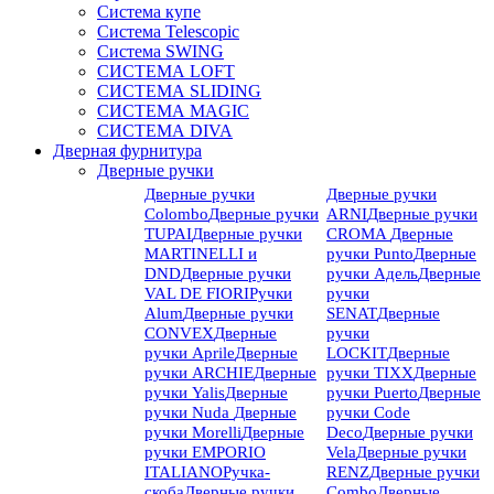
Система купе
Система Telescopic
Система SWING
СИСТЕМА LOFT
СИСТЕМА SLIDING
СИСТЕМА MAGIC
СИСТЕМА DIVA
Дверная фурнитура
Дверные ручки
Дверные ручки
Дверные ручки
Colombo
Дверные ручки
ARNI
Дверные ручки
TUPAI
Дверные ручки
CROMA
Дверные
MARTINELLI и
ручки Punto
Дверные
DND
Дверные ручки
ручки Адель
Дверные
VAL DE FIORI
Ручки
ручки
Alum
Дверные ручки
SENAT
Дверные
CONVEX
Дверные
ручки
ручки Aprile
Дверные
LOCKIT
Дверные
ручки ARCHIE
Дверные
ручки TIXX
Дверные
ручки Yalis
Дверные
ручки Puerto
Дверные
ручки Nuda
Дверные
ручки Code
ручки Morelli
Дверные
Deco
Дверные ручки
ручки EMPORIO
Vela
Дверные ручки
ITALIANO
Ручка-
RENZ
Дверные ручки
скоба
Дверные ручки
Combo
Дверные