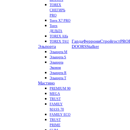
TOREX
СНЕГИРЬ
PRO
Torex X7 PRO
Torex
ДЕЛЬТА
TOREX Alfa
Гарда
Феррони
Стройгост
PROF
TOREX TAU
Эльпорта
DOORS
Stalker
Эльпорта M
Эльпорта S
Эльпорта
Эконом
Эльпорта R
Эльпорта Т
Мастино
PREMIUM 90
MEGA
TRUST
FAMILY
MASS 70
FAMILY ECO
TRUST
PRIME