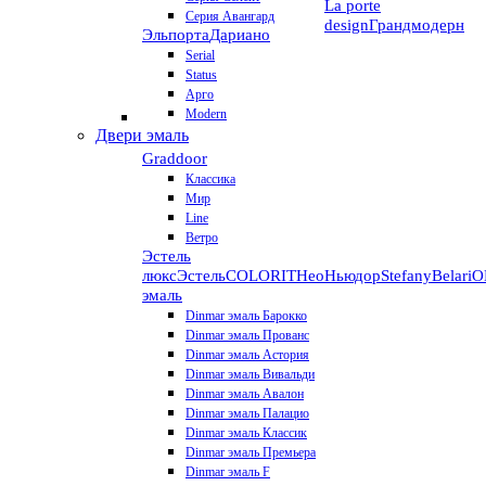
La porte
Серия Авангард
design
Грандмодерн
Эльпорта
Дариано
Serial
Status
Арго
Modern
Двери эмаль
Graddoor
Классика
Мир
Line
Ветро
Эстель
люкс
Эстель
COLORIT
НеоНьюдор
Stefany
Belari
О
эмаль
Dinmar эмаль Барокко
Dinmar эмаль Прованс
Dinmar эмаль Астория
Dinmar эмаль Вивальди
Dinmar эмаль Авалон
Dinmar эмаль Палацио
Dinmar эмаль Классик
Dinmar эмаль Премьера
Dinmar эмаль F