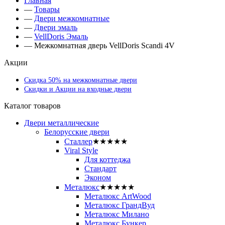
Главная
—
Товары
—
Двери межкомнатные
—
Двери эмаль
—
VellDoris Эмаль
—
Межкомнатная дверь VellDoris Scandi 4V
Акции
Скидка 50% на межкомнатные двери
Скидки и Акции на входные двери
Каталог товаров
Двери металлические
Белорусские двери
Сталлер
★★★★★
Viral Style
Для коттеджа
Стандарт
Эконом
Металюкс
★★★★★
Металюкс ArtWood
Металюкс ГрандВуд
Металюкс Милано
Металюкс Бункер