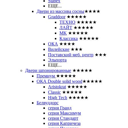
Stabex
ЕЩЕ...
Двери из массива сосны
★★★★
Graddoor
★★★★★
ТЕХНО
★★★★★
ЛАЙТ
★★★★★
MK
★★★★★
Классика
★★★★★
ОКА
★★★★
Вилейские
★★★
Поставский меб. центр
★★★
Эльпорта
ЕЩЕ...
Двери шпонированные
★★★★★
Премиум
★★★★★
ОКА Double solid wood
★★★★★
Aristokrat
★★★★★
Classic
★★★★★
High Tech
★★★★★
Белвуддорс
серия Гранд
серия Максимум
серия Стандарт
серия Капричеза