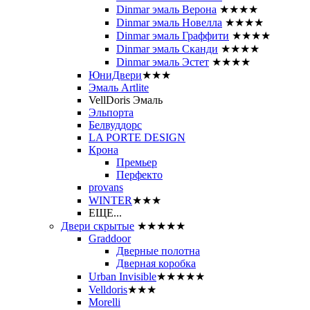
Dinmar эмаль Верона
★★★★
Dinmar эмаль Новелла
★★★★
Dinmar эмаль Граффити
★★★★
Dinmar эмаль Сканди
★★★★
Dinmar эмаль Эстет
★★★★
ЮниДвери
★★★
Эмаль Artlite
VellDoris Эмаль
Эльпорта
Белвуддорс
LA PORTE DESIGN
Крона
Премьер
Перфекто
provans
WINTER
★★★
ЕЩЕ...
Двери скрытые
★★★★★
Graddoor
Дверные полотна
Дверная коробка
Urban Invisible
★★★★★
Velldoris
★★★
Morelli