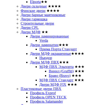
Elporta
★★
Двери складные
★★★★
Финские двери
★★★★
Двери барные маятниковые
Двери гармошка
Строительные двери
Двери CРL
Двери МДФ
★★
Двери ламинированные
Verda
Двери ламинатин
★★★
Прима Порта Стандарт
Двери МДФ окрашенные
★★★★
Ньюдор
Двери МДФ ПВХ
★★★
МДФ ПВХ Эльпорта
★★★
Винил (Graffiti)
★★★
Браво (Bravo)
★★★
МДФ ПВХ Стандарт
★★★
Двери МДФ FIX
★★★
Пластиковые двери ПВХ
Профиль Exprof
Профиль OPEN TECK
Профиль Salamander