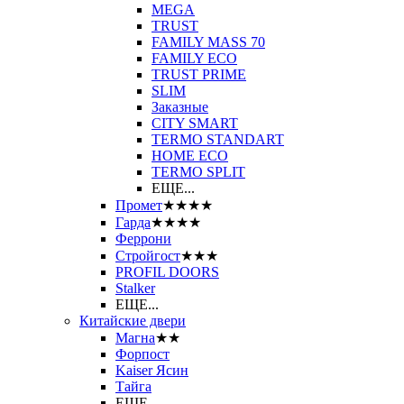
MEGA
TRUST
FAMILY MASS 70
FAMILY ECO
TRUST PRIME
SLIM
Заказные
CITY SMART
TERMO STANDART
HOME ECO
ТЕRМО SPLIT
ЕЩЕ...
Промет
★★★★
Гарда
★★★★
Феррони
Стройгост
★★★
PROFIL DOORS
Stalker
ЕЩЕ...
Китайские двери
Магна
★★
Форпост
Kaiser Ясин
Тайга
ЕЩЕ...