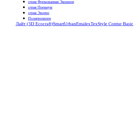
серия Формованная Экошпон
серия Премиум
серия Эвопро
Полипропилен
Лайт (3D Ecocraft)
Smart
Urban
Emalex
TexStyle
Contur
Basic