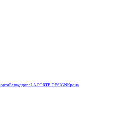
порта
Белвуддорс
LA PORTE DESIGN
Крона