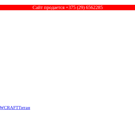
Сайт продается +375 (29) 6562285
SWCRAFT
Титан