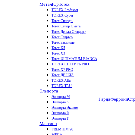
МеталЮр
Torex
TOREX Professor
TOREX Cyber
Torex Снегирь
Torex Супер Омега
Torex Дельта Стандарт
Torex Стартер
Torex Заказные
Torex Х5
Torex Х3
Torex ULTIMATUM BIANCA
TOREX СНЕГИРЬ PRO
Torex X7 PRO
Torex ДЕЛЬТА
TOREX Alfa
TOREX TAU
Эльпорта
Эльпорта M
Гарда
Феррони
Стр
Эльпорта S
Эльпорта Эконом
Эльпорта R
Эльпорта Т
Мастино
PREMIUM 90
MEGA