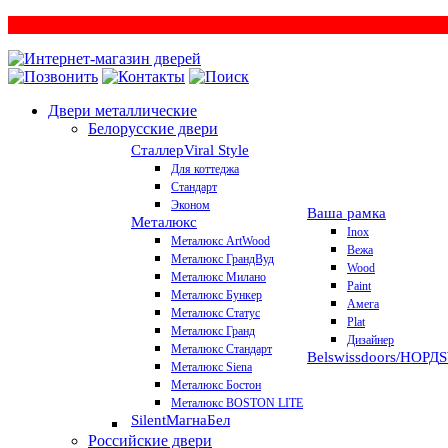
Двери металлические
Белорусские двери
Сталлер
Viral Style
Для коттеджа
Стандарт
Эконом
Ваша рамка
Металюкс
Inox
Металюкс ArtWood
Вежа
Металюкс ГрандВуд
Wood
Металюкс Милано
Paint
Металюкс Бункер
Амега
Металюкс Статус
Plat
Металюкс Гранд
Дизайнер
Металюкс Стандарт
Belswissdoors/НОРД
Металюкс Siena
Металюкс Бостон
Металюкс BOSTON LITE
Silent
МагнаБел
Российские двери