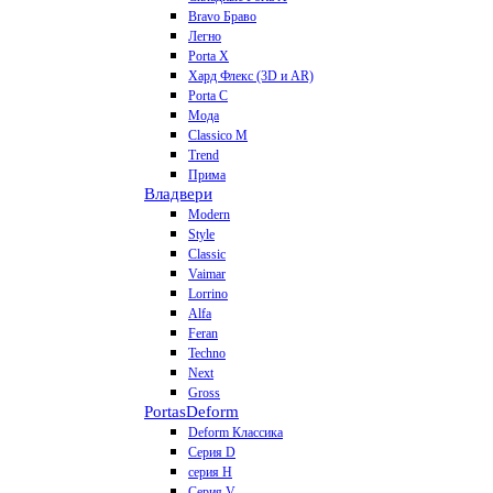
Bravo Браво
Легно
Porta X
Хард Флекс (3D и AR)
Porta C
Мода
Classico M
Trend
Прима
Владвери
Modern
Style
Classic
Vaimar
Lorrino
Alfa
Feran
Techno
Next
Gross
Portas
Deform
Deform Классика
Серия D
серия H
Серия V