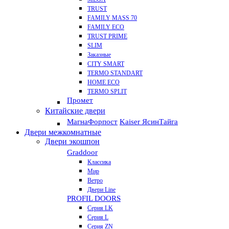
TRUST
FAMILY MASS 70
FAMILY ECO
TRUST PRIME
SLIM
Заказные
CITY SMART
TERMO STANDART
HOME ECO
ТЕRМО SPLIT
Промет
Китайские двери
Магна
Форпост
Kaiser Ясин
Тайга
Двери межкомнатные
Двери экошпон
Graddoor
Классика
Мир
Ветро
Двери Line
PROFIL DOORS
Серия LK
Серия L
Серия ZN