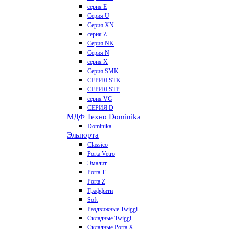
серия E
Серия U
Серия XN
серия Z
Серия NK
Серия N
серия X
Серия SMK
СЕРИЯ STK
СЕРИЯ STP
серия VG
СЕРИЯ D
МДФ Техно Dominika
Dominika
Эльпорта
Classico
Porta Vetro
Эмалит
Porta T
Porta Z
Граффити
Soft
Раздвижные Twiggi
Складные Twiggi
Складные Porta X