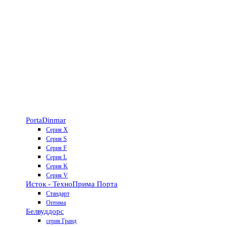
Porta
Dinmar
Серия X
Серия S
Серия F
Серия L
Серия K
Серия V
Исток - Техно
Прима Порта
Стандарт
Оптима
Белвуддорс
серия Гранд