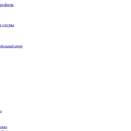
рофиль
а сосны
ебельный центр
о
ровка