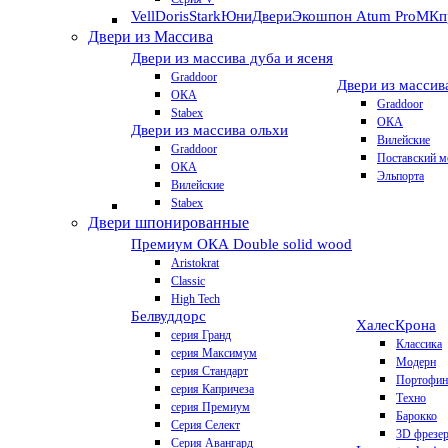
VellDoris
Stark
ЮниДвери
Экошпон Atum Pro
МКп
Двери из Массива
Двери из массива дуба и ясеня
Graddoor
Двери из массив
ОКА
Graddoor
Stabex
ОКА
Двери из массива ольхи
Вилейские
Graddoor
Поставский м
ОКА
Эльпорта
Вилейские
Stabex
Двери шпонированные
Премиум
ОКА Double solid wood
Aristokrat
Classic
High Tech
Белвуддорс
Халес
Крона
серия Гранд
Классика
серия Максимум
Модерн
серия Стандарт
Портофин
серия Капричеза
Техно
серия Премиум
Барокко
Серия Селект
3D фрезе
Серия Авангард