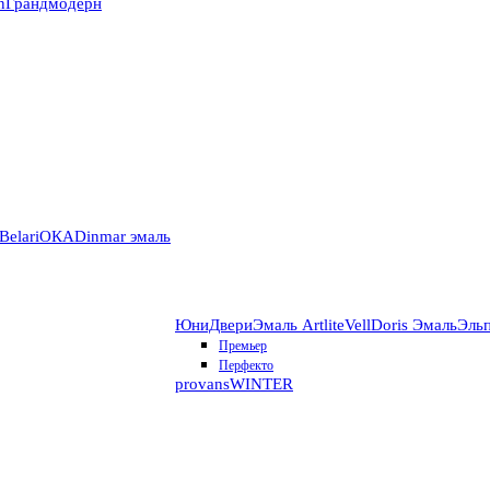
n
Грандмодерн
Belari
ОКА
Dinmar эмаль
ЮниДвери
Эмаль Artlite
VellDoris Эмаль
Эль
Премьер
Перфекто
provans
WINTER