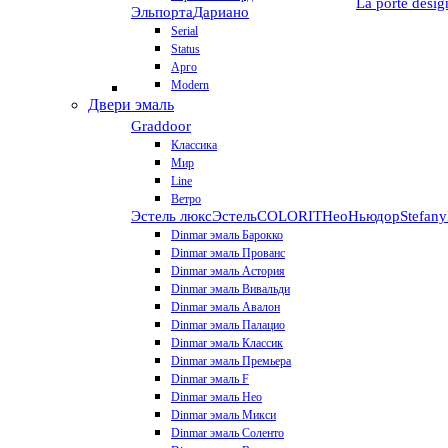
La porte desig
Эльпорта
Дариано
Serial
Status
Арго
Modern
Двери эмаль
Graddoor
Классика
Мир
Line
Ветро
Эстель люкс
Эстель
COLORIT
НеоНьюдор
Stefany
Dinmar эмаль Барокко
Dinmar эмаль Прованс
Dinmar эмаль Астория
Dinmar эмаль Вивальди
Dinmar эмаль Авалон
Dinmar эмаль Палацио
Dinmar эмаль Классик
Dinmar эмаль Премьера
Dinmar эмаль F
Dinmar эмаль Нео
Dinmar эмаль Микси
Dinmar эмаль Соленто