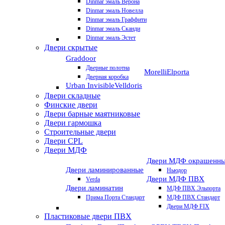
Dinmar эмаль Верона
Dinmar эмаль Новелла
Dinmar эмаль Граффити
Dinmar эмаль Сканди
Dinmar эмаль Эстет
Двери скрытые
Graddoor
Дверные полотна
Morelli
Elporta
Дверная коробка
Urban Invisible
Velldoris
Двери складные
Финские двери
Двери барные маятниковые
Двери гармошка
Строительные двери
Двери CРL
Двери МДФ
Двери МДФ окрашенн
Двери ламинированные
Ньюдор
Двери МДФ ПВХ
Verda
Двери ламинатин
МДФ ПВХ Эльпорта
Прима Порта Стандарт
МДФ ПВХ Стандарт
Двери МДФ FIX
Пластиковые двери ПВХ