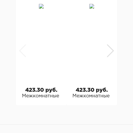
423.30 руб.
423.30 руб.
41
Межкомнатные двери МДФ Техно Dominika 3
Межкомнатные двери МД
Меж