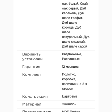
оак белый, Скай
оак серый, Дуб
карамель, Дуб
шале графит,
Дуб шале
корица, Дуб
шале
натуральный, Дуб
шале снежный,
Дуб шале седой
Варианты
Раздвижные,
установки
Распашные
Гарантия
12 месяцев
Комплект
Полотно,
коробка,
наличники с 2-х
сторон
Конструкция
Царговые
Материал
Экошпон