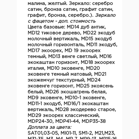
малина, желтый. Зеркало: серебро
сатин, бронза сатин, графит сатин,
графит, бронза, серебро.).
Зеркало
с фацетом - доп. стоимость
Цвета базовые:
MD14 дуб антик,
MD12 тиковое дерево, MD22 экодуб
молочный вертикаль, MD15 экодуб
молочный горизонталь, MD11 экодуб,
MD17 экоорех, MD 19 экоорех
темный, MD13 венге светлый, MD16
экокаштан горизонт, MD18 экоорех
италия, MD10 эковенге, MD20
эковенге темный матовый, MD21
экожемчуг текстурный, MD24
эковенге горизонт, MD25 экоясень
белый, MD26 экошагрень белая,
MD9 эковенге, MD10-1 эковенге,
MD11-1 экодуб, MD16/1 экокаштан
вертикаль, MD28 экодерево старое,
MD29 экоорех классический,
MDP24-30, MDP41-44, MDP35-38
Доплата за цвета:
SAT01,03-05, MI01-11, SM1-2, M21,М23,