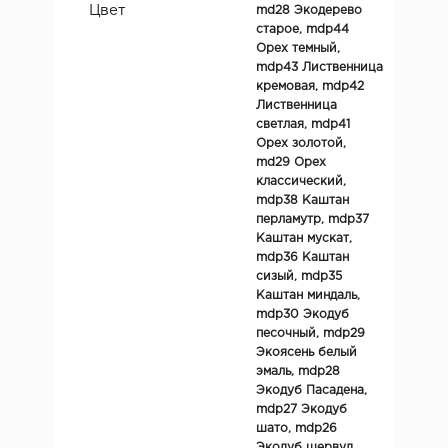
Цвет
md28 Экодерево
старое, mdp44
Орех темный,
mdp43 Лиственница
кремовая, mdp42
Лиственница
светлая, mdp41
Орех золотой,
md29 Орех
классический,
mdp38 Каштан
перламутр, mdp37
Каштан мускат,
mdp36 Каштан
сизый, mdp35
Каштан миндаль,
mdp30 Экодуб
песочный, mdp29
Экоясень белый
эмаль, mdp28
Экодуб Пасадена,
mdp27 Экодуб
шато, mdp26
Экодуб шервуд,