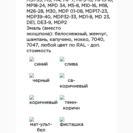
M31-35, M3, М4, MP 7, МР9-13, МР15-16,
МР18-24, MPD 34, M5-8, M10-16, М18,
M26-28, М30, MDP 01-08, MDP17-23,
MDP39-40, MDP32-33, MD1-8, MD 23,
DE1, DE3-9, MDP2
Эмаль
(вместо
экошпона)
:
белоснежный, жемчуг,
шампань, капучино, мокко, 7040,
7047, любой цвет по RAL - доп.
стоимость
синий
слива
черный
св-
коричневый
коричневый
темн-
коричн
мат-ульт-
фисташка
бел