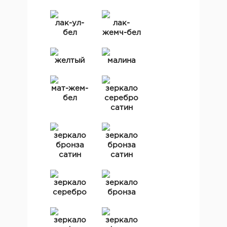
лак-ул-
лак-
бел
жемч-бел
желтый
малина
мат-жем-
зеркало
бел
серебро
сатин
зеркало
зеркало
бронза
бронза
сатин
сатин
зеркало
зеркало
серебро
бронза
зеркало
зеркало