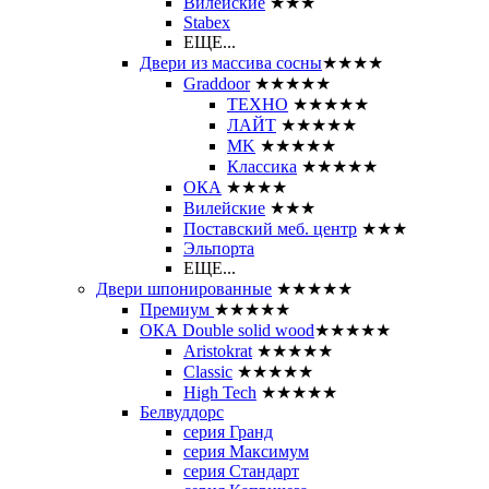
Вилейские
★★★
Stabex
ЕЩЕ...
Двери из массива сосны
★★★★
Graddoor
★★★★★
ТЕХНО
★★★★★
ЛАЙТ
★★★★★
MK
★★★★★
Классика
★★★★★
ОКА
★★★★
Вилейские
★★★
Поставский меб. центр
★★★
Эльпорта
ЕЩЕ...
Двери шпонированные
★★★★★
Премиум
★★★★★
ОКА Double solid wood
★★★★★
Aristokrat
★★★★★
Classic
★★★★★
High Tech
★★★★★
Белвуддорс
серия Гранд
серия Максимум
серия Стандарт