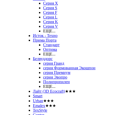
Серия X
Серия S
Серия F
Серия L
Серия K
Серия V
ЕЩЕ...
Исток - Техно
Прима Порта
Стандарт
Оптима
ЕЩЕ...
Белвуддорс
серия Гранд
серия Формованная Экошпон
серия Премиум
серия Эвопро
Полипропилен
ЕЩЕ...
Лайт (3D Ecocraft)
★★★
Smart
Urban
★★★
Emalex
★★★
TexStyle
Contur