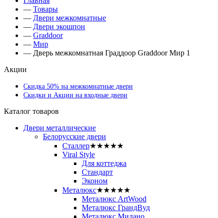
Главная
—
Товары
—
Двери межкомнатные
—
Двери экошпон
—
Graddoor
—
Мир
—
Дверь межкомнатная Граддоор Graddoor Мир 1
Акции
Скидка 50% на межкомнатные двери
Скидки и Акции на входные двери
Каталог товаров
Двери металлические
Белорусские двери
Сталлер
★★★★★
Viral Style
Для коттеджа
Стандарт
Эконом
Металюкс
★★★★★
Металюкс ArtWood
Металюкс ГрандВуд
Металюкс Милано