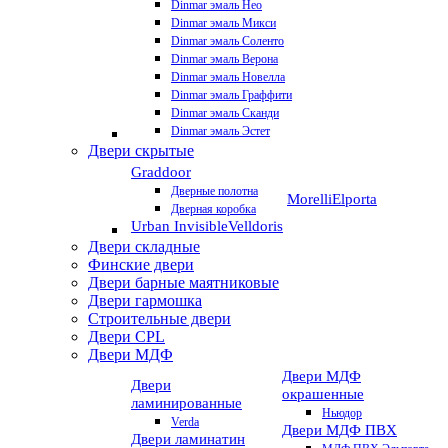
Dinmar эмаль Нео
Dinmar эмаль Микси
Dinmar эмаль Соленто
Dinmar эмаль Верона
Dinmar эмаль Новелла
Dinmar эмаль Граффити
Dinmar эмаль Сканди
Dinmar эмаль Эстет
Двери скрытые
Graddoor
Дверные полотна
Morelli
Elporta
Дверная коробка
Urban Invisible
Velldoris
Двери складные
Финские двери
Двери барные маятниковые
Двери гармошка
Строительные двери
Двери CРL
Двери МДФ
Двери МДФ
Двери
окрашенные
ламинированные
Ньюдор
Verda
Двери МДФ ПВХ
Двери ламинатин