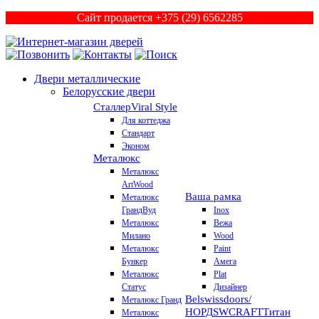
Сайт продается +375 (29) 6562285
Двери металлические
Белорусские двери
Сталлер
Viral Style
Для коттеджа
Стандарт
Эконом
Металюкс
Металюкс
ArtWood
Ваша рамка
Металюкс
ГрандВуд
Inox
Металюкс
Вежа
Милано
Wood
Металюкс
Paint
Бункер
Амега
Металюкс
Plat
Статус
Дизайнер
Belswissdoors/
Металюкс Гранд
НОРД
SWCRAFT
Титан
Металюкс