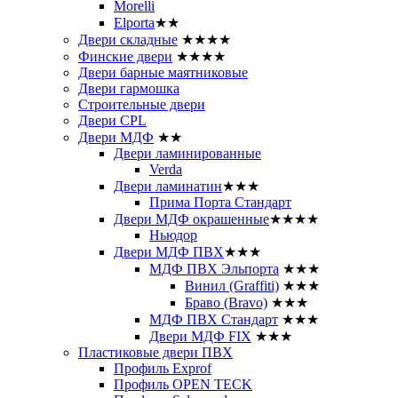
Morelli
Elporta
★★
Двери складные
★★★★
Финские двери
★★★★
Двери барные маятниковые
Двери гармошка
Строительные двери
Двери CРL
Двери МДФ
★★
Двери ламинированные
Verda
Двери ламинатин
★★★
Прима Порта Стандарт
Двери МДФ окрашенные
★★★★
Ньюдор
Двери МДФ ПВХ
★★★
МДФ ПВХ Эльпорта
★★★
Винил (Graffiti)
★★★
Браво (Bravo)
★★★
МДФ ПВХ Стандарт
★★★
Двери МДФ FIX
★★★
Пластиковые двери ПВХ
Профиль Exprof
Профиль OPEN TECK