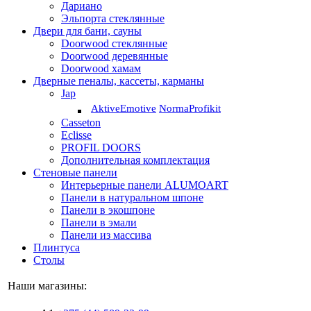
Дариано
Эльпорта стеклянные
Двери для бани, сауны
Doorwood стеклянные
Doorwood деревянные
Doorwood хамам
Дверные пеналы, кассеты, карманы
Jap
Aktive
Emotive
Norma
Profikit
Casseton
Eclisse
PROFIL DOORS
Дополнительная комплектация
Стеновые панели
Интерьерные панели ALUMOART
Панели в натуральном шпоне
Панели в экошпоне
Панели в эмали
Панели из массива
Плинтуса
Столы
Наши магазины: