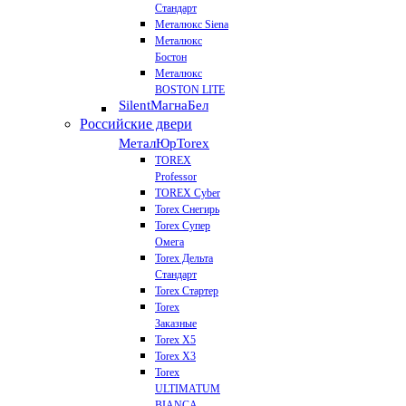
Стандарт
Металюкс Siena
Металюкс
Бостон
Металюкс
BOSTON LITE
Silent
МагнаБел
Российские двери
МеталЮр
Torex
TOREX
Professor
TOREX Cyber
Torex Снегирь
Torex Супер
Омега
Torex Дельта
Стандарт
Torex Стартер
Torex
Заказные
Torex Х5
Torex Х3
Torex
ULTIMATUM
BIANCA