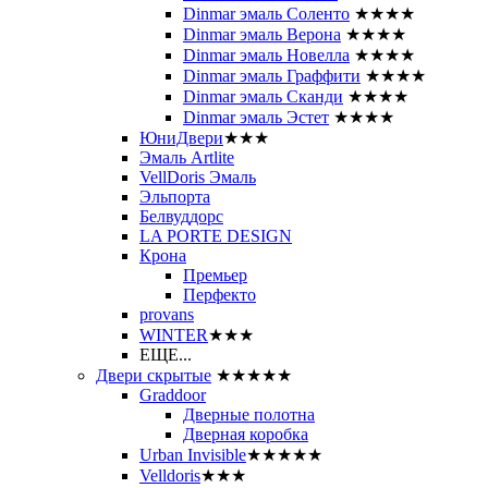
Dinmar эмаль Соленто
★★★★
Dinmar эмаль Верона
★★★★
Dinmar эмаль Новелла
★★★★
Dinmar эмаль Граффити
★★★★
Dinmar эмаль Сканди
★★★★
Dinmar эмаль Эстет
★★★★
ЮниДвери
★★★
Эмаль Artlite
VellDoris Эмаль
Эльпорта
Белвуддорс
LA PORTE DESIGN
Крона
Премьер
Перфекто
provans
WINTER
★★★
ЕЩЕ...
Двери скрытые
★★★★★
Graddoor
Дверные полотна
Дверная коробка
Urban Invisible
★★★★★
Velldoris
★★★