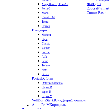
Лайт (3D
Хард Флекс (3D и AR)
Ecocraft)
Smar
Porta C
Contur
Basic
Мода
Classico M
Trend
Прима
Владвери
Modern
Style
Classic
Vaimar
Lorrino
Alfa
Feran
Techno
Next
Gross
Portas
Deform
Deform Классика
Серия D
серия H
Серия V
VellDoris
Stark
ЮниДвери
Экошпон
Atum Pro
МКпрофиль