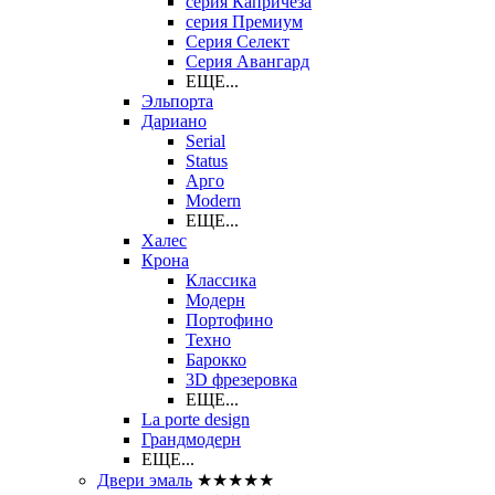
серия Капричеза
серия Премиум
Серия Селект
Серия Авангард
ЕЩЕ...
Эльпорта
Дариано
Serial
Status
Арго
Modern
ЕЩЕ...
Халес
Крона
Классика
Модерн
Портофино
Техно
Барокко
3D фрезеровка
ЕЩЕ...
La porte design
Грандмодерн
ЕЩЕ...
Двери эмаль
★★★★★