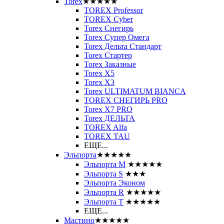
Torex
★★★★★
TOREX Professor
TOREX Cyber
Torex Снегирь
Torex Супер Омега
Torex Дельта Стандарт
Torex Стартер
Torex Заказные
Torex Х5
Torex Х3
Torex ULTIMATUM BIANCA
TOREX СНЕГИРЬ PRO
Torex X7 PRO
Torex ДЕЛЬТА
TOREX Alfa
TOREX TAU
ЕЩЕ...
Эльпорта
★★★★★
Эльпорта M
★★★★★
Эльпорта S
★★★
Эльпорта Эконом
Эльпорта R
★★★★★
Эльпорта Т
★★★★★
ЕЩЕ...
Мастино
★★★★★