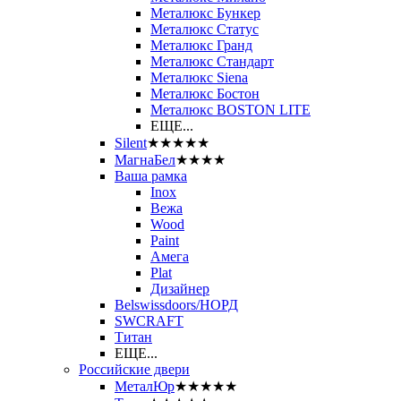
Металюкс Бункер
Металюкс Статус
Металюкс Гранд
Металюкс Стандарт
Металюкс Siena
Металюкс Бостон
Металюкс BOSTON LITE
ЕЩЕ...
Silent
★★★★★
МагнаБел
★★★★
Ваша рамка
Inox
Вежа
Wood
Paint
Амега
Plat
Дизайнер
Belswissdoors/НОРД
SWCRAFT
Титан
ЕЩЕ...
Российские двери
МеталЮр
★★★★★