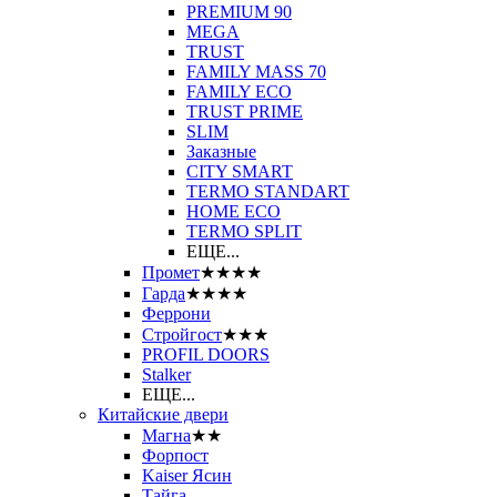
PREMIUM 90
MEGA
TRUST
FAMILY MASS 70
FAMILY ECO
TRUST PRIME
SLIM
Заказные
CITY SMART
TERMO STANDART
HOME ECO
ТЕRМО SPLIT
ЕЩЕ...
Промет
★★★★
Гарда
★★★★
Феррони
Стройгост
★★★
PROFIL DOORS
Stalker
ЕЩЕ...
Китайские двери
Магна
★★
Форпост
Kaiser Ясин
Тайга