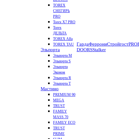
TOREX
СНЕГИРЬ
PRO
Torex X7 PRO
Torex
ДЕЛЬТА
TOREX Alfa
Гарда
Феррони
Стройгост
PROF
TOREX TAU
Эльпорта
DOORS
Stalker
Эльпорта M
Эльпорта S
Эльпорта
Эконом
Эльпорта R
Эльпорта Т
Мастино
PREMIUM 90
MEGA
TRUST
FAMILY
MASS 70
FAMILY ECO
TRUST
PRIME