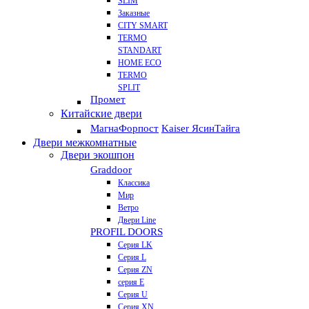
SLIM
Заказные
CITY SMART
TERMO
STANDART
HOME ECO
ТЕRМО
SPLIT
Промет
Китайские двери
Магна
Форпост
Kaiser Ясин
Тайга
Двери межкомнатные
Двери экошпон
Graddoor
Классика
Мир
Ветро
Двери Line
PROFIL DOORS
Серия LK
Серия L
Серия ZN
серия E
Серия U
Серия XN