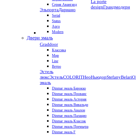
La porte
Серия Авангард
design
Грандмодерн
Эльпорта
Дариано
Serial
Status
Арго
Modern
Двери эмаль
Graddoor
Классика
Мир
Line
Ветро
Эстель
люкс
Эстель
COLORIT
НеоНьюдор
Stefany
Belari
О
эмаль
Dinmar эмаль Барокко
Dinmar эмаль Прованс
Dinmar эмаль Астория
Dinmar эмаль Вивальди
Dinmar эмаль Авалон
Dinmar эмаль Палацио
Dinmar эмаль Классик
Dinmar эмаль Премьера
Dinmar эмаль F