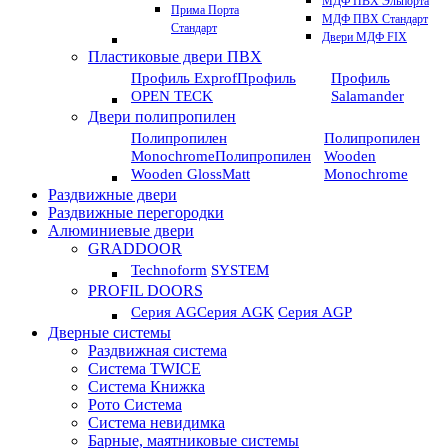
МДФ ПВХ Эльпорта
Прима Порта
МДФ ПВХ Стандарт
Стандарт
Двери МДФ FIX
Пластиковые двери ПВХ
Профиль Exprof
Профиль
Профиль
OPEN TECK
Salamander
Двери полипропилен
Полипропилен
Полипропилен
Monochrome
Полипропилен
Wooden
Wooden GlossMatt
Monochrome
Раздвижные двери
Раздвижные перегородки
Алюминиевые двери
GRADDOOR
Technoform
SYSTEM
PROFIL DOORS
Серия AG
Серия AGK
Серия AGP
Дверные системы
Раздвижная система
Система TWICE
Система Книжка
Рото Система
Система невидимка
Барные, маятниковые системы