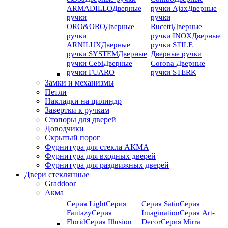
ARMADILLO
Дверные
ручки Ajax
Дверные
ручки
ручки
ORO&ORO
Дверные
Rucetti
Дверные
ручки
ручки INOX
Дверные
ARNILUX
Дверные
ручки STILE
ручки SYSTEM
Дверные
Дверные ручки
ручки Cebi
Дверные
Corona
Дверные
ручки FUARO
ручки STERK
Замки и механизмы
Петли
Накладки на цилиндр
Завертки к ручкам
Стопоры для дверей
Доводчики
Скрытый порог
Фурнитура для стекла АКМА
Фурнитура для входных дверей
Фурнитура для раздвижных дверей
Двери стеклянные
Graddoor
Акма
Серия Light
Серия
Серия Satin
Серия
Fantazy
Серия
Imagination
Серия Art-
Florid
Серия Illusion
Deсor
Серия Mirra