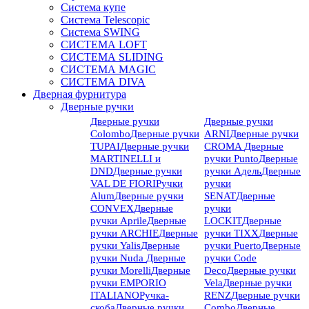
Система купе
Система Telescopic
Система SWING
СИСТЕМА LOFT
СИСТЕМА SLIDING
СИСТЕМА MAGIC
СИСТЕМА DIVA
Дверная фурнитура
Дверные ручки
Дверные ручки
Дверные ручки
Colombo
Дверные ручки
ARNI
Дверные ручки
TUPAI
Дверные ручки
CROMA
Дверные
MARTINELLI и
ручки Punto
Дверные
DND
Дверные ручки
ручки Адель
Дверные
VAL DE FIORI
Ручки
ручки
Alum
Дверные ручки
SENAT
Дверные
CONVEX
Дверные
ручки
ручки Aprile
Дверные
LOCKIT
Дверные
ручки ARCHIE
Дверные
ручки TIXX
Дверные
ручки Yalis
Дверные
ручки Puerto
Дверные
ручки Nuda
Дверные
ручки Code
ручки Morelli
Дверные
Deco
Дверные ручки
ручки EMPORIO
Vela
Дверные ручки
ITALIANO
Ручка-
RENZ
Дверные ручки
скоба
Дверные ручки
Combo
Дверные