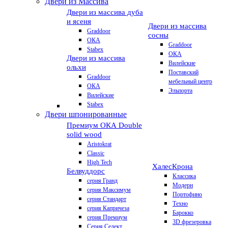
Двери из Массива
Двери из массива дуба
и ясеня
Двери из массива
Graddoor
сосны
ОКА
Graddoor
Stabex
ОКА
Двери из массива
Вилейские
ольхи
Поставский
Graddoor
мебельный центр
ОКА
Эльпорта
Вилейские
Stabex
Двери шпонированные
Премиум
ОКА Double
solid wood
Aristokrat
Classic
High Tech
Халес
Крона
Белвуддорс
Классика
серия Гранд
Модерн
серия Максимум
Портофино
серия Стандарт
Техно
серия Капричеза
Барокко
серия Премиум
3D фрезеровка
Серия Селект