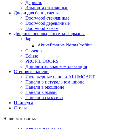
Дариано
Эльпорта стеклянные
Двери для бани, сауны
Doorwood стеклянные
Doorwood деревянные
Doorwood хамам
Дверные пеналы, кассеты, карманы
Jap
Aktive
Emotive
Norma
Profikit
Casseton
Eclisse
PROFIL DOORS
Дополнительная комплектация
Стеновые панели
Интерьерные панели ALUMOART
Панели в натуральном шпоне
Панели в экошпоне
Панели в эмали
Панели из массива
Плинтуса
Столы
Наши магазины: