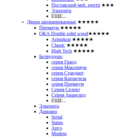
Поставский меб. центр
★★★
Эльпорта
ЕЩЕ...
Двери шпонированные
★★★★★
Премиум
★★★★★
ОКА Double solid wood
★★★★★
Aristokrat
★★★★★
Classic
★★★★★
High Tech
★★★★★
Белвуддорс
серия Гранд
серия Максимум
серия Стандарт
серия Капричеза
серия Премиум
Серия Селект
Серия Авангард
ЕЩЕ...
Эльпорта
Дариано
Serial
Status
Арго
Modern