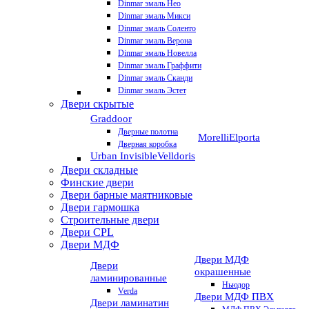
Dinmar эмаль Нео
Dinmar эмаль Микси
Dinmar эмаль Соленто
Dinmar эмаль Верона
Dinmar эмаль Новелла
Dinmar эмаль Граффити
Dinmar эмаль Сканди
Dinmar эмаль Эстет
Двери скрытые
Graddoor
Дверные полотна
Morelli
Elporta
Дверная коробка
Urban Invisible
Velldoris
Двери складные
Финские двери
Двери барные маятниковые
Двери гармошка
Строительные двери
Двери CРL
Двери МДФ
Двери МДФ
Двери
окрашенные
ламинированные
Ньюдор
Verda
Двери МДФ ПВХ
Двери ламинатин