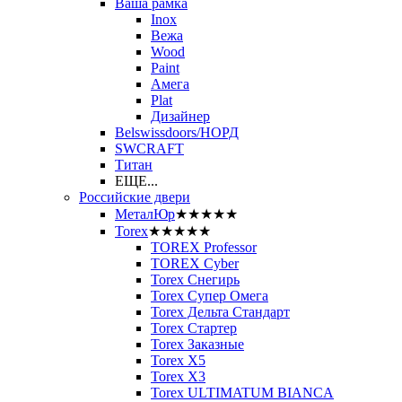
Ваша рамка
Inox
Вежа
Wood
Paint
Амега
Plat
Дизайнер
Belswissdoors/НОРД
SWCRAFT
Титан
ЕЩЕ...
Российские двери
МеталЮр
★★★★★
Torex
★★★★★
TOREX Professor
TOREX Cyber
Torex Снегирь
Torex Супер Омега
Torex Дельта Стандарт
Torex Стартер
Torex Заказные
Torex Х5
Torex Х3
Torex ULTIMATUM BIANCA