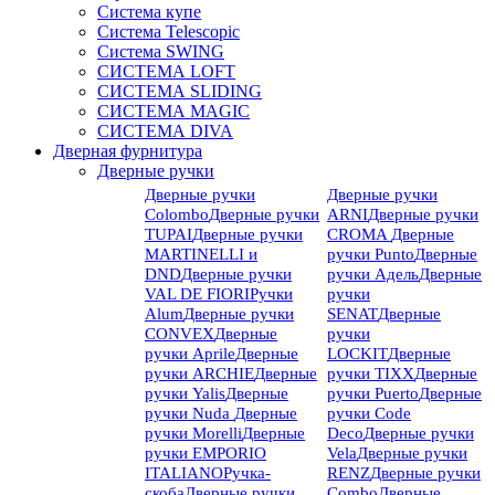
Система купе
Система Telescopic
Система SWING
СИСТЕМА LOFT
СИСТЕМА SLIDING
СИСТЕМА MAGIC
СИСТЕМА DIVA
Дверная фурнитура
Дверные ручки
Дверные ручки
Дверные ручки
Colombo
Дверные ручки
ARNI
Дверные ручки
TUPAI
Дверные ручки
CROMA
Дверные
MARTINELLI и
ручки Punto
Дверные
DND
Дверные ручки
ручки Адель
Дверные
VAL DE FIORI
Ручки
ручки
Alum
Дверные ручки
SENAT
Дверные
CONVEX
Дверные
ручки
ручки Aprile
Дверные
LOCKIT
Дверные
ручки ARCHIE
Дверные
ручки TIXX
Дверные
ручки Yalis
Дверные
ручки Puerto
Дверные
ручки Nuda
Дверные
ручки Code
ручки Morelli
Дверные
Deco
Дверные ручки
ручки EMPORIO
Vela
Дверные ручки
ITALIANO
Ручка-
RENZ
Дверные ручки
скоба
Дверные ручки
Combo
Дверные