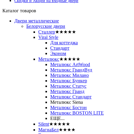
Скидки и Акции на входные двери
Каталог товаров
Двери металлические
Белорусские двери
Сталлер
★★★★★
Viral Style
Для коттеджа
Стандарт
Эконом
Металюкс
★★★★★
Металюкс ArtWood
Металюкс ГрандВуд
Металюкс Милано
Металюкс Бункер
Металюкс Статус
Металюкс Гранд
Металюкс Стандарт
Металюкс Siena
Металюкс Бостон
Металюкс BOSTON LITE
ЕЩЕ...
Silent
★★★★★
МагнаБел
★★★★