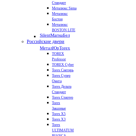
Стандарт
Металюкс Siena
Металюкс
Бостон
Металюкс
BOSTON LITE
Silent
МагнаБел
Российские двери
МеталЮр
Torex
TOREX
Professor
TOREX Cyber
Torex Снегирь
Torex Супер
Омега
Torex Дельта
Стандарт
Torex Стартер
Torex
Заказные
Torex Х5
Torex Х3
Torex
ULTIMATUM
BIANCA