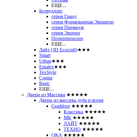
ЕЩЕ...
Белвуддорс
серия Гранд
серия Формованная Экошпон
серия Премиум
серия Эвопро
Полипропилен
ЕЩЕ...
Лайт (3D Ecocraft)
★★★
Smart
Urban
★★★
Emalex
★★★
TexStyle
Contur
Basic
ЕЩЕ...
Двери из Массива
★★★★★
Двери из массива дуба и ясеня
Graddoor
★★★★★
Классика
★★★★★
МК
★★★★★
ЛАЙТ
★★★★★
ТЕХНО
★★★★★
ОКА
★★★★★