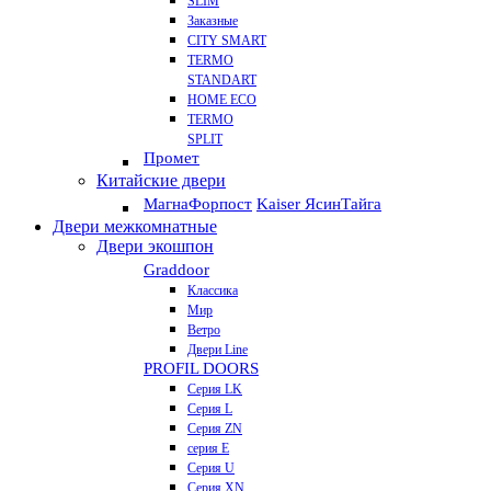
SLIM
Заказные
CITY SMART
TERMO
STANDART
HOME ECO
ТЕRМО
SPLIT
Промет
Китайские двери
Магна
Форпост
Kaiser Ясин
Тайга
Двери межкомнатные
Двери экошпон
Graddoor
Классика
Мир
Ветро
Двери Line
PROFIL DOORS
Серия LK
Серия L
Серия ZN
серия E
Серия U
Серия XN