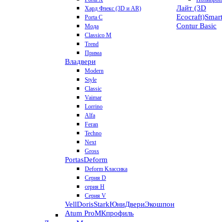
Лайт (3D
Хард Флекс (3D и AR)
Ecocraft)
Smar
Porta C
Contur
Basic
Мода
Classico M
Trend
Прима
Владвери
Modern
Style
Classic
Vaimar
Lorrino
Alfa
Feran
Techno
Next
Gross
Portas
Deform
Deform Классика
Серия D
серия H
Серия V
VellDoris
Stark
ЮниДвери
Экошпон
Atum Pro
МКпрофиль