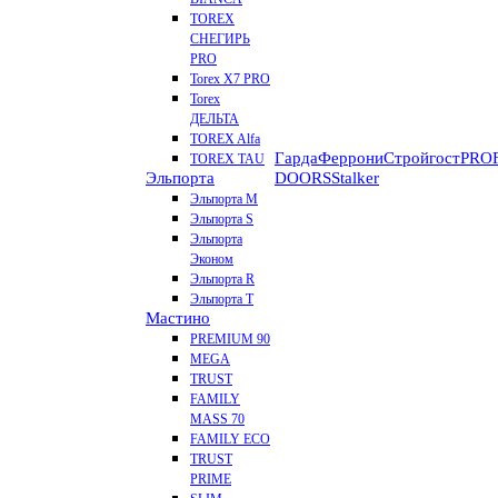
TOREX
СНЕГИРЬ
PRO
Torex X7 PRO
Torex
ДЕЛЬТА
TOREX Alfa
Гарда
Феррони
Стройгост
PROF
TOREX TAU
Эльпорта
DOORS
Stalker
Эльпорта M
Эльпорта S
Эльпорта
Эконом
Эльпорта R
Эльпорта Т
Мастино
PREMIUM 90
MEGA
TRUST
FAMILY
MASS 70
FAMILY ECO
TRUST
PRIME