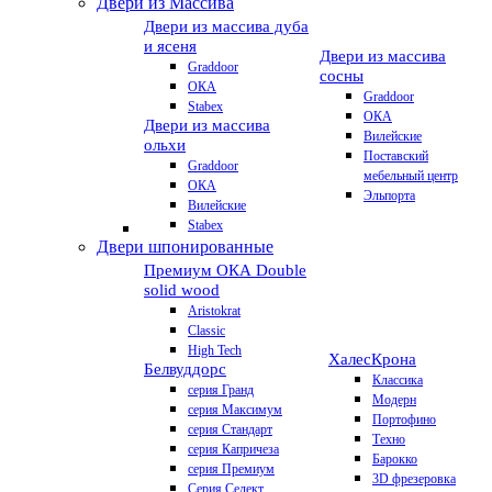
Двери из Массива
Двери из массива дуба
и ясеня
Двери из массива
Graddoor
сосны
ОКА
Graddoor
Stabex
ОКА
Двери из массива
Вилейские
ольхи
Поставский
Graddoor
мебельный центр
ОКА
Эльпорта
Вилейские
Stabex
Двери шпонированные
Премиум
ОКА Double
solid wood
Aristokrat
Classic
High Tech
Халес
Крона
Белвуддорс
Классика
серия Гранд
Модерн
серия Максимум
Портофино
серия Стандарт
Техно
серия Капричеза
Барокко
серия Премиум
3D фрезеровка
Серия Селект