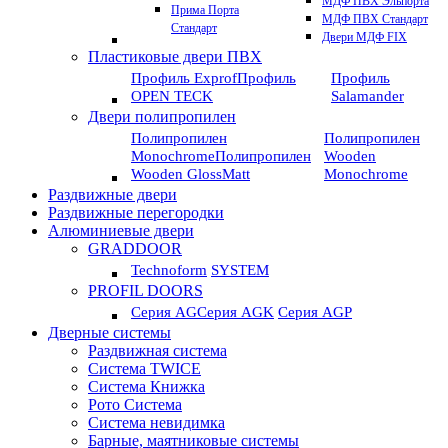
МДФ ПВХ Эльпорта
Прима Порта
МДФ ПВХ Стандарт
Стандарт
Двери МДФ FIX
Пластиковые двери ПВХ
Профиль Exprof
Профиль
Профиль
OPEN TECK
Salamander
Двери полипропилен
Полипропилен
Полипропилен
Monochrome
Полипропилен
Wooden
Wooden GlossMatt
Monochrome
Раздвижные двери
Раздвижные перегородки
Алюминиевые двери
GRADDOOR
Technoform
SYSTEM
PROFIL DOORS
Серия AG
Серия AGK
Серия AGP
Дверные системы
Раздвижная система
Система TWICE
Система Книжка
Рото Система
Система невидимка
Барные, маятниковые системы