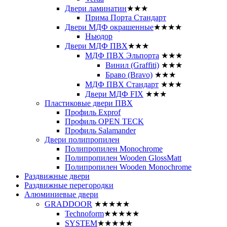
Двери ламинатин
★★★
Прима Порта Стандарт
Двери МДФ окрашенные
★★★★
Ньюдор
Двери МДФ ПВХ
★★★
МДФ ПВХ Эльпорта
★★★
Винил (Graffiti)
★★★
Браво (Bravo)
★★★
МДФ ПВХ Стандарт
★★★
Двери МДФ FIX
★★★
Пластиковые двери ПВХ
Профиль Exprof
Профиль OPEN TECK
Профиль Salamander
Двери полипропилен
Полипропилен Monochrome
Полипропилен Wooden GlossMatt
Полипропилен Wooden Monochrome
Раздвижные двери
Раздвижные перегородки
Алюминиевые двери
GRADDOOR
★★★★★
Technoform
★★★★★
SYSTEM
★★★★★