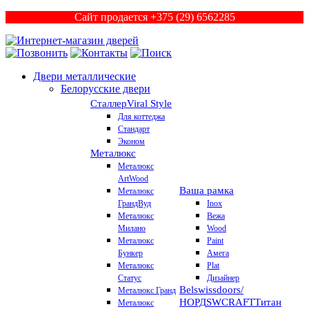
Сайт продается +375 (29) 6562285
Двери металлические
Белорусские двери
Сталлер
Viral Style
Для коттеджа
Стандарт
Эконом
Металюкс
Металюкс
ArtWood
Ваша рамка
Металюкс
ГрандВуд
Inox
Металюкс
Вежа
Милано
Wood
Металюкс
Paint
Бункер
Амега
Металюкс
Plat
Статус
Дизайнер
Belswissdoors/
Металюкс Гранд
НОРД
SWCRAFT
Титан
Металюкс