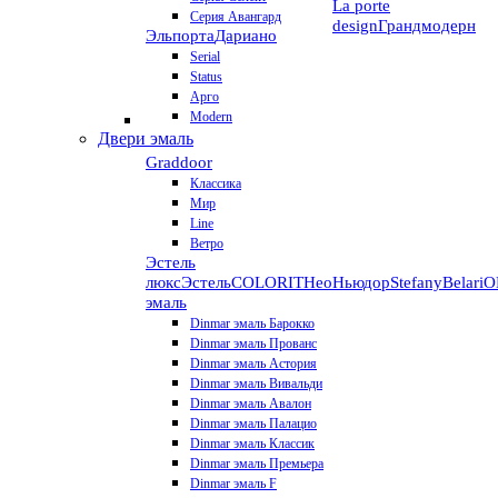
La porte
Серия Авангард
design
Грандмодерн
Эльпорта
Дариано
Serial
Status
Арго
Modern
Двери эмаль
Graddoor
Классика
Мир
Line
Ветро
Эстель
люкс
Эстель
COLORIT
НеоНьюдор
Stefany
Belari
О
эмаль
Dinmar эмаль Барокко
Dinmar эмаль Прованс
Dinmar эмаль Астория
Dinmar эмаль Вивальди
Dinmar эмаль Авалон
Dinmar эмаль Палацио
Dinmar эмаль Классик
Dinmar эмаль Премьера
Dinmar эмаль F