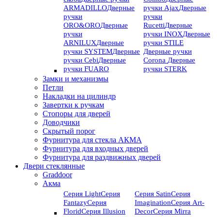
ARMADILLO
Дверные
ручки Ajax
Дверные
ручки
ручки
ORO&ORO
Дверные
Rucetti
Дверные
ручки
ручки INOX
Дверные
ARNILUX
Дверные
ручки STILE
ручки SYSTEM
Дверные
Дверные ручки
ручки Cebi
Дверные
Corona
Дверные
ручки FUARO
ручки STERK
Замки и механизмы
Петли
Накладки на цилиндр
Завертки к ручкам
Стопоры для дверей
Доводчики
Скрытый порог
Фурнитура для стекла АКМА
Фурнитура для входных дверей
Фурнитура для раздвижных дверей
Двери стеклянные
Graddoor
Акма
Серия Light
Серия
Серия Satin
Серия
Fantazy
Серия
Imagination
Серия Art-
Florid
Серия Illusion
Deсor
Серия Mirra