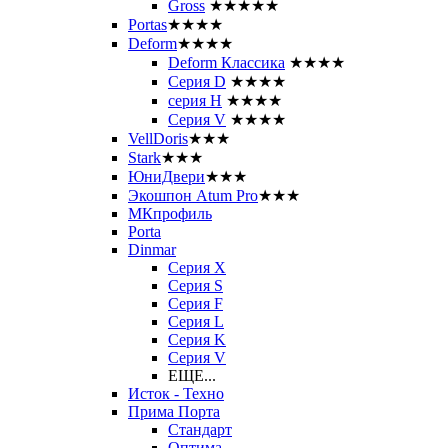
Gross
★★★★★
Portas
★★★★
Deform
★★★★
Deform Классика
★★★★
Серия D
★★★★
серия H
★★★★
Серия V
★★★★
VellDoris
★★★
Stark
★★★
ЮниДвери
★★★
Экошпон Atum Pro
★★★
МКпрофиль
Porta
Dinmar
Серия X
Серия S
Серия F
Серия L
Серия K
Серия V
ЕЩЕ...
Исток - Техно
Прима Порта
Стандарт
Оптима