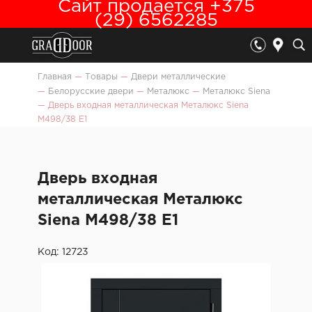
Сайт продается +375
(29) 6562285
Главная
—
Товары
—
Двери металлические
—
Белорусские двери
—
Металюкс
—
Металюкс Siena
—
Дверь входная металлическая Металюкс Siena
М498/38 Е1
Дверь входная
металлическая Металюкс
Siena М498/38 Е1
Код: 12723