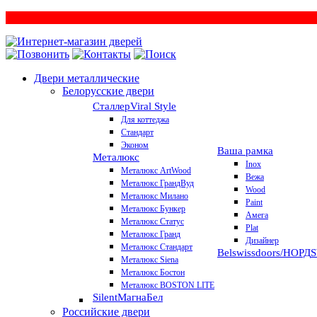
Двери металлические
Белорусские двери
Сталлер
Viral Style
Для коттеджа
Стандарт
Эконом
Ваша рамка
Металюкс
Inox
Металюкс ArtWood
Вежа
Металюкс ГрандВуд
Wood
Металюкс Милано
Paint
Металюкс Бункер
Амега
Металюкс Статус
Plat
Металюкс Гранд
Дизайнер
Металюкс Стандарт
Belswissdoors/НОРД
Металюкс Siena
Металюкс Бостон
Металюкс BOSTON LITE
Silent
МагнаБел
Российские двери