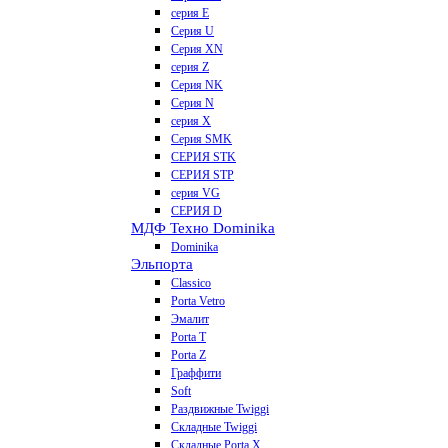
серия E
Серия U
Серия XN
серия Z
Серия NK
Серия N
серия X
Серия SMK
СЕРИЯ STK
СЕРИЯ STP
серия VG
СЕРИЯ D
МДФ Техно Dominika
Dominika
Эльпорта
Classico
Porta Vetro
Эмалит
Porta T
Porta Z
Граффити
Soft
Раздвижные Twiggi
Складные Twiggi
Складные Porta X