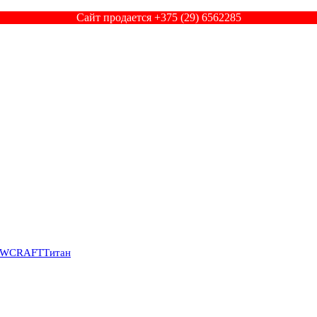
Сайт продается +375 (29) 6562285
SWCRAFT
Титан