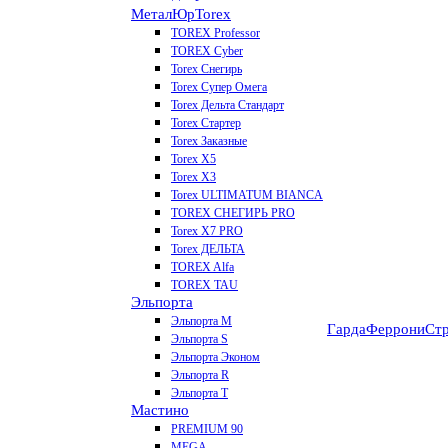
МеталЮр
Torex
TOREX Professor
TOREX Cyber
Torex Снегирь
Torex Супер Омега
Torex Дельта Стандарт
Torex Стартер
Torex Заказные
Torex Х5
Torex Х3
Torex ULTIMATUM BIANCA
TOREX СНЕГИРЬ PRO
Torex X7 PRO
Torex ДЕЛЬТА
TOREX Alfa
TOREX TAU
Эльпорта
Эльпорта M
Гарда
Феррони
Стр
Эльпорта S
Эльпорта Эконом
Эльпорта R
Эльпорта Т
Мастино
PREMIUM 90
MEGA