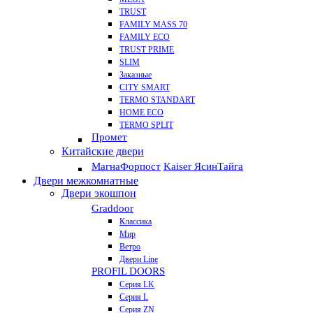
TRUST
FAMILY MASS 70
FAMILY ECO
TRUST PRIME
SLIM
Заказные
CITY SMART
TERMO STANDART
HOME ECO
ТЕRМО SPLIT
Промет
Китайские двери
Магна
Форпост
Kaiser Ясин
Тайга
Двери межкомнатные
Двери экошпон
Graddoor
Классика
Мир
Ветро
Двери Line
PROFIL DOORS
Серия LK
Серия L
Серия ZN