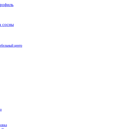
рофиль
а сосны
ебельный центр
о
ровка