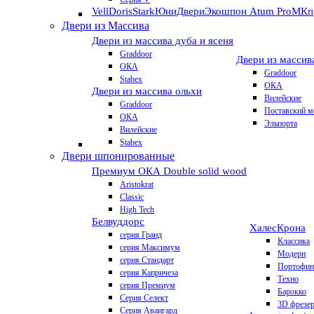
VellDoris
Stark
ЮниДвери
Экошпон Atum Pro
МКп
Двери из Массива
Двери из массива дуба и ясеня
Graddoor
Двери из массив
ОКА
Graddoor
Stabex
ОКА
Двери из массива ольхи
Вилейские
Graddoor
Поставский м
ОКА
Эльпорта
Вилейские
Stabex
Двери шпонированные
Премиум
ОКА Double solid wood
Aristokrat
Classic
High Tech
Белвуддорс
Халес
Крона
серия Гранд
Классика
серия Максимум
Модерн
серия Стандарт
Портофин
серия Капричеза
Техно
серия Премиум
Барокко
Серия Селект
3D фрезе
Серия Авангард