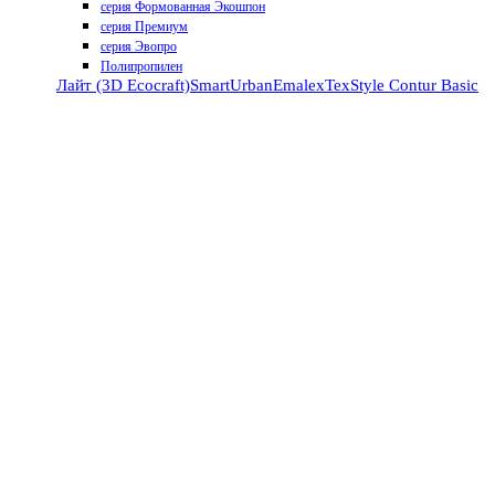
серия Формованная Экошпон
серия Премиум
серия Эвопро
Полипропилен
Лайт (3D Ecocraft)
Smart
Urban
Emalex
TexStyle
Contur
Basic