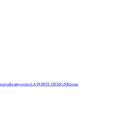
порта
Белвуддорс
LA PORTE DESIGN
Крона