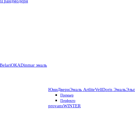
n
Грандмодерн
Belari
ОКА
Dinmar эмаль
ЮниДвери
Эмаль Artlite
VellDoris Эмаль
Эль
Премьер
Перфекто
provans
WINTER