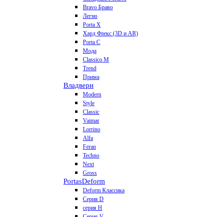
Bravo Браво
Легно
Porta X
Хард Флекс (3D и AR)
Porta C
Мода
Classico M
Trend
Прима
Владвери
Modern
Style
Classic
Vaimar
Lorrino
Alfa
Feran
Techno
Next
Gross
Portas
Deform
Deform Классика
Серия D
серия H
Серия V