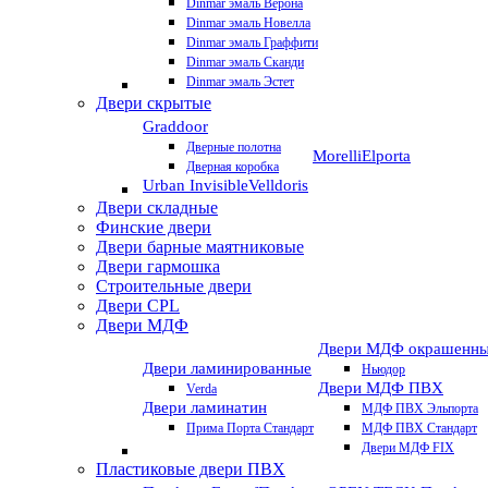
Dinmar эмаль Верона
Dinmar эмаль Новелла
Dinmar эмаль Граффити
Dinmar эмаль Сканди
Dinmar эмаль Эстет
Двери скрытые
Graddoor
Дверные полотна
Morelli
Elporta
Дверная коробка
Urban Invisible
Velldoris
Двери складные
Финские двери
Двери барные маятниковые
Двери гармошка
Строительные двери
Двери CРL
Двери МДФ
Двери МДФ окрашенн
Двери ламинированные
Ньюдор
Двери МДФ ПВХ
Verda
Двери ламинатин
МДФ ПВХ Эльпорта
Прима Порта Стандарт
МДФ ПВХ Стандарт
Двери МДФ FIX
Пластиковые двери ПВХ