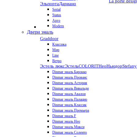
La porte desig
Эльпорта
Дариано
Serial
Status
Арго
Modern
Двери эмаль
Graddoor
Классика
Мир
Line
Ветро
Эстель люкс
Эстель
COLORIT
НеоНьюдор
Stefany
Dinmar эмаль Барокко
Dinmar эмаль Прованс
Dinmar эмаль Астория
Dinmar эмаль Вивальди
Dinmar эмаль Авалон
Dinmar эмаль Палацио
Dinmar эмаль Классик
Dinmar эмаль Премьера
Dinmar эмаль F
Dinmar эмаль Нео
Dinmar эмаль Микси
Dinmar эмаль Соленто