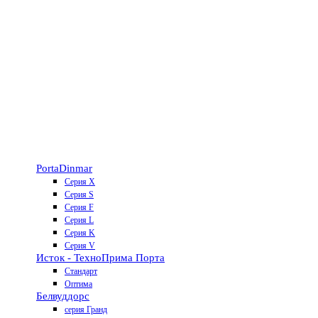
Porta
Dinmar
Серия X
Серия S
Серия F
Серия L
Серия K
Серия V
Исток - Техно
Прима Порта
Стандарт
Оптима
Белвуддорс
серия Гранд