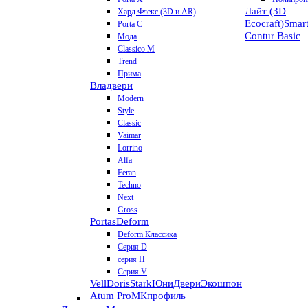
Лайт (3D
Хард Флекс (3D и AR)
Ecocraft)
Smar
Porta C
Contur
Basic
Мода
Classico M
Trend
Прима
Владвери
Modern
Style
Classic
Vaimar
Lorrino
Alfa
Feran
Techno
Next
Gross
Portas
Deform
Deform Классика
Серия D
серия H
Серия V
VellDoris
Stark
ЮниДвери
Экошпон
Atum Pro
МКпрофиль