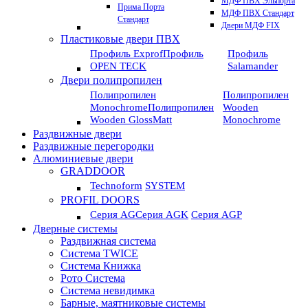
МДФ ПВХ Эльпорта
Прима Порта
МДФ ПВХ Стандарт
Стандарт
Двери МДФ FIX
Пластиковые двери ПВХ
Профиль Exprof
Профиль
Профиль
OPEN TECK
Salamander
Двери полипропилен
Полипропилен
Полипропилен
Monochrome
Полипропилен
Wooden
Wooden GlossMatt
Monochrome
Раздвижные двери
Раздвижные перегородки
Алюминиевые двери
GRADDOOR
Technoform
SYSTEM
PROFIL DOORS
Серия AG
Серия AGK
Серия AGP
Дверные системы
Раздвижная система
Система TWICE
Система Книжка
Рото Система
Система невидимка
Барные, маятниковые системы