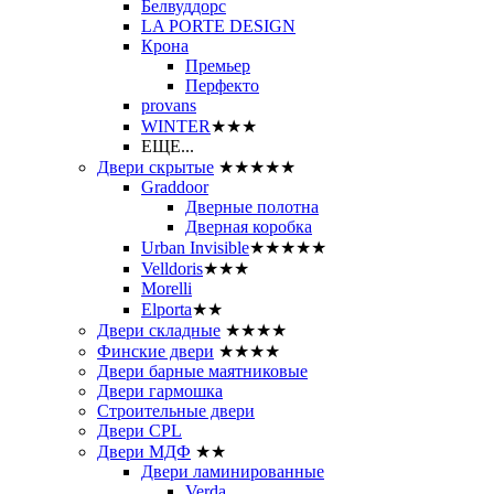
Белвуддорс
LA PORTE DESIGN
Крона
Премьер
Перфекто
provans
WINTER
★★★
ЕЩЕ...
Двери скрытые
★★★★★
Graddoor
Дверные полотна
Дверная коробка
Urban Invisible
★★★★★
Velldoris
★★★
Morelli
Elporta
★★
Двери складные
★★★★
Финские двери
★★★★
Двери барные маятниковые
Двери гармошка
Строительные двери
Двери CРL
Двери МДФ
★★
Двери ламинированные
Verda