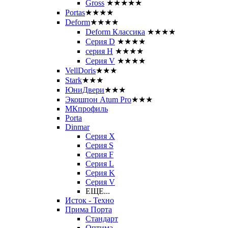
Gross
★★★★★
Portas
★★★★
Deform
★★★★
Deform Классика
★★★★
Серия D
★★★★
серия H
★★★★
Серия V
★★★★
VellDoris
★★★
Stark
★★★
ЮниДвери
★★★
Экошпон Atum Pro
★★★
МКпрофиль
Porta
Dinmar
Серия X
Серия S
Серия F
Серия L
Серия K
Серия V
ЕЩЕ...
Исток - Техно
Прима Порта
Стандарт
Оптима