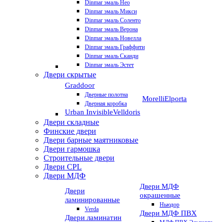
Dinmar эмаль Нео
Dinmar эмаль Микси
Dinmar эмаль Соленто
Dinmar эмаль Верона
Dinmar эмаль Новелла
Dinmar эмаль Граффити
Dinmar эмаль Сканди
Dinmar эмаль Эстет
Двери скрытые
Graddoor
Дверные полотна
Morelli
Elporta
Дверная коробка
Urban Invisible
Velldoris
Двери складные
Финские двери
Двери барные маятниковые
Двери гармошка
Строительные двери
Двери CРL
Двери МДФ
Двери МДФ
Двери
окрашенные
ламинированные
Ньюдор
Verda
Двери МДФ ПВХ
Двери ламинатин