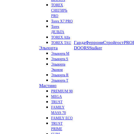
TOREX
СНЕГИРЬ
PRO
Torex X7 PRO
Torex
ДЕЛЬТА
TOREX Alfa
Гарда
Феррони
Стройгост
PROF
TOREX TAU
Эльпорта
DOORS
Stalker
Эльпорта M
Эльпорта S
Эльпорта
Эконом
Эльпорта R
Эльпорта Т
Мастино
PREMIUM 90
MEGA
TRUST
FAMILY
MASS 70
FAMILY ECO
TRUST
PRIME