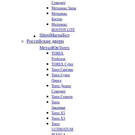
Стандарт
Металюкс Siena
Металюкс
Бостон
Металюкс
BOSTON LITE
Silent
МагнаБел
Российские двери
МеталЮр
Torex
TOREX
Professor
TOREX Cyber
Torex Снегирь
Torex Супер
Омега
Torex Дельта
Стандарт
Torex Стартер
Torex
Заказные
Torex Х5
Torex Х3
Torex
ULTIMATUM
BIANCA