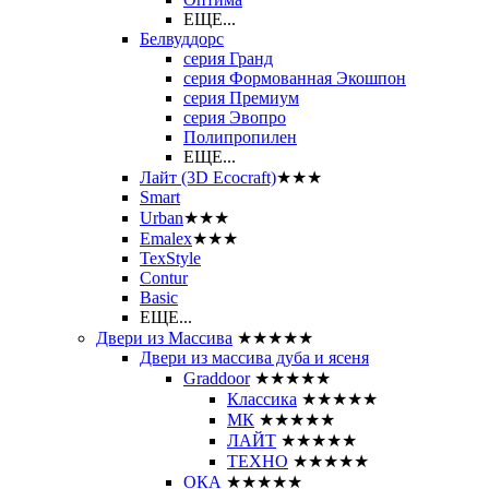
ЕЩЕ...
Белвуддорс
серия Гранд
серия Формованная Экошпон
серия Премиум
серия Эвопро
Полипропилен
ЕЩЕ...
Лайт (3D Ecocraft)
★★★
Smart
Urban
★★★
Emalex
★★★
TexStyle
Contur
Basic
ЕЩЕ...
Двери из Массива
★★★★★
Двери из массива дуба и ясеня
Graddoor
★★★★★
Классика
★★★★★
МК
★★★★★
ЛАЙТ
★★★★★
ТЕХНО
★★★★★
ОКА
★★★★★