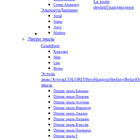
La porte
Серия Авангард
design
Грандмодерн
Эльпорта
Дариано
Serial
Status
Арго
Modern
Двери эмаль
Graddoor
Классика
Мир
Line
Ветро
Эстель
люкс
Эстель
COLORIT
НеоНьюдор
Stefany
Belari
О
эмаль
Dinmar эмаль Барокко
Dinmar эмаль Прованс
Dinmar эмаль Астория
Dinmar эмаль Вивальди
Dinmar эмаль Авалон
Dinmar эмаль Палацио
Dinmar эмаль Классик
Dinmar эмаль Премьера
Dinmar эмаль F