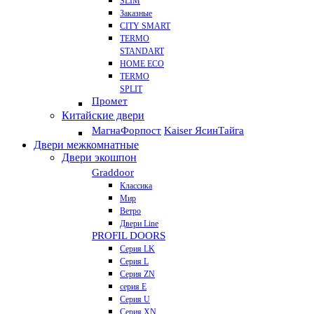
SLIM
Заказные
CITY SMART
TERMO
STANDART
HOME ECO
ТЕRМО
SPLIT
Промет
Китайские двери
Магна
Форпост
Kaiser Ясин
Тайга
Двери межкомнатные
Двери экошпон
Graddoor
Классика
Мир
Ветро
Двери Line
PROFIL DOORS
Серия LK
Серия L
Серия ZN
серия E
Серия U
Серия XN