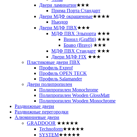
Двери ламинатин
★★★
Прима Порта Стандарт
Двери МДФ окрашенные
★★★★
Ньюдор
Двери МДФ ПВХ
★★★
МДФ ПВХ Эльпорта
★★★
Винил (Graffiti)
★★★
Браво (Bravo)
★★★
МДФ ПВХ Стандарт
★★★
Двери МДФ FIX
★★★
Пластиковые двери ПВХ
Профиль Exprof
Профиль OPEN TECK
Профиль Salamander
Двери полипропилен
Полипропилен Monochrome
Полипропилен Wooden GlossMatt
Полипропилен Wooden Monochrome
Раздвижные двери
Раздвижные перегородки
Алюминиевые двери
GRADDOOR
★★★★★
Technoform
★★★★★
SYSTEM
★★★★★