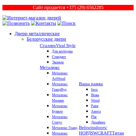
Сайт продается +375 (29) 6562285
Двери металлические
Белорусские двери
Сталлер
Viral Style
Для коттеджа
Стандарт
Эконом
Металюкс
Металюкс
ArtWood
Ваша рамка
Металюкс
ГрандВуд
Inox
Металюкс
Вежа
Милано
Wood
Металюкс
Paint
Бункер
Амега
Металюкс
Plat
Статус
Дизайнер
Belswissdoors/
Металюкс Гранд
НОРД
SWCRAFT
Титан
Металюкс