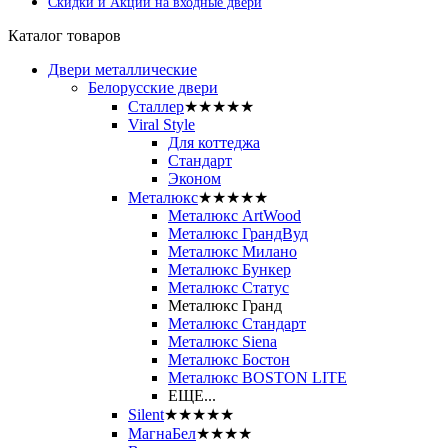
Скидки и Акции на входные двери
Каталог товаров
Двери металлические
Белорусские двери
Сталлер
★★★★★
Viral Style
Для коттеджа
Стандарт
Эконом
Металюкс
★★★★★
Металюкс ArtWood
Металюкс ГрандВуд
Металюкс Милано
Металюкс Бункер
Металюкс Статус
Металюкс Гранд
Металюкс Стандарт
Металюкс Siena
Металюкс Бостон
Металюкс BOSTON LITE
ЕЩЕ...
Silent
★★★★★
МагнаБел
★★★★