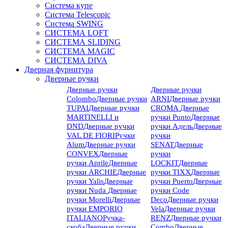
Система купе
Система Telescopic
Система SWING
СИСТЕМА LOFT
СИСТЕМА SLIDING
СИСТЕМА MAGIC
СИСТЕМА DIVA
Дверная фурнитура
Дверные ручки
Дверные ручки
Дверные ручки
Colombo
Дверные ручки
ARNI
Дверные ручки
TUPAI
Дверные ручки
CROMA
Дверные
MARTINELLI и
ручки Punto
Дверные
DND
Дверные ручки
ручки Адель
Дверные
VAL DE FIORI
Ручки
ручки
Alum
Дверные ручки
SENAT
Дверные
CONVEX
Дверные
ручки
ручки Aprile
Дверные
LOCKIT
Дверные
ручки ARCHIE
Дверные
ручки TIXX
Дверные
ручки Yalis
Дверные
ручки Puerto
Дверные
ручки Nuda
Дверные
ручки Code
ручки Morelli
Дверные
Deco
Дверные ручки
ручки EMPORIO
Vela
Дверные ручки
ITALIANO
Ручка-
RENZ
Дверные ручки
скоба
Дверные ручки
Combo
Дверные