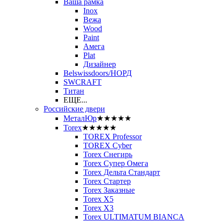
Ваша рамка
Inox
Вежа
Wood
Paint
Амега
Plat
Дизайнер
Belswissdoors/НОРД
SWCRAFT
Титан
ЕЩЕ...
Российские двери
МеталЮр
★★★★★
Torex
★★★★★
TOREX Professor
TOREX Cyber
Torex Снегирь
Torex Супер Омега
Torex Дельта Стандарт
Torex Стартер
Torex Заказные
Torex Х5
Torex Х3
Torex ULTIMATUM BIANCA