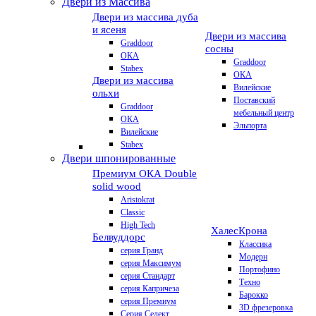
Двери из Массива
Двери из массива дуба
и ясеня
Двери из массива
Graddoor
сосны
ОКА
Graddoor
Stabex
ОКА
Двери из массива
Вилейские
ольхи
Поставский
Graddoor
мебельный центр
ОКА
Эльпорта
Вилейские
Stabex
Двери шпонированные
Премиум
ОКА Double
solid wood
Aristokrat
Classic
High Tech
Халес
Крона
Белвуддорс
Классика
серия Гранд
Модерн
серия Максимум
Портофино
серия Стандарт
Техно
серия Капричеза
Барокко
серия Премиум
3D фрезеровка
Серия Селект