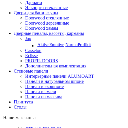
Дариано
Эльпорта стеклянные
Двери для бани, сауны
Doorwood стеклянные
Doorwood деревянные
Doorwood хамам
Дверные пеналы, кассеты, карманы
Jap
Aktive
Emotive
Norma
Profikit
Casseton
Eclisse
PROFIL DOORS
Дополнительная комплектация
Стеновые панели
Интерьерные панели ALUMOART
Панели в натуральном шпоне
Панели в экошпоне
Панели в эмали
Панели из массива
Плинтуса
Столы
Наши магазины: