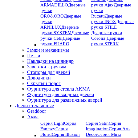
ARMADILLO
Дверные
ручки Ajax
Дверные
ручки
ручки
ORO&ORO
Дверные
Rucetti
Дверные
ручки
ручки INOX
Дверные
ARNILUX
Дверные
ручки STILE
ручки SYSTEM
Дверные
Дверные ручки
ручки Cebi
Дверные
Corona
Дверные
ручки FUARO
ручки STERK
Замки и механизмы
Петли
Накладки на цилиндр
Завертки к ручкам
Стопоры для дверей
Доводчики
Скрытый порог
Фурнитура для стекла АКМА
Фурнитура для входных дверей
Фурнитура для раздвижных дверей
Двери стеклянные
Graddoor
Акма
Серия Light
Серия
Серия Satin
Серия
Fantazy
Серия
Imagination
Серия Art-
Florid
Серия Illusion
Deсor
Серия Mirra