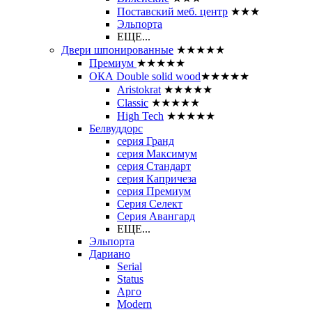
Поставский меб. центр
★★★
Эльпорта
ЕЩЕ...
Двери шпонированные
★★★★★
Премиум
★★★★★
ОКА Double solid wood
★★★★★
Aristokrat
★★★★★
Classic
★★★★★
High Tech
★★★★★
Белвуддорс
серия Гранд
серия Максимум
серия Стандарт
серия Капричеза
серия Премиум
Серия Селект
Серия Авангард
ЕЩЕ...
Эльпорта
Дариано
Serial
Status
Арго
Modern