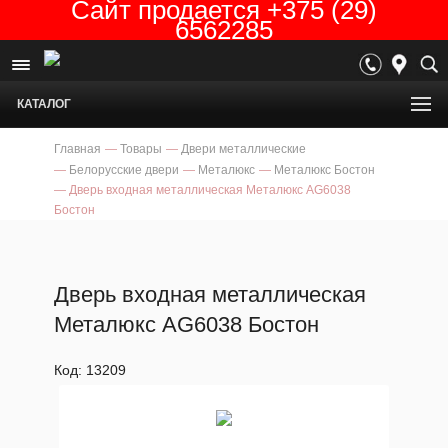
Сайт продается +375 (29)
6562285
КАТАЛОГ
Главная
—
Товары
—
Двери металлические
—
Белорусские двери
—
Металюкс
—
Металюкс Бостон
—
Дверь входная металлическая Металюкс AG6038
Бостон
Дверь входная металлическая
Металюкс AG6038 Бостон
Код: 13209