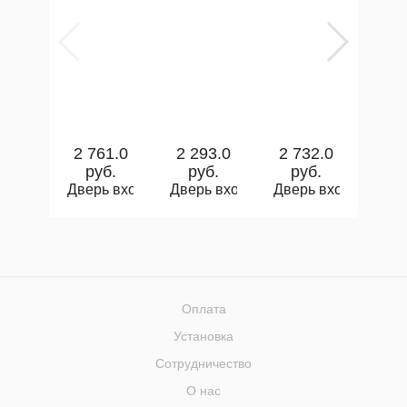
2 761.0
2 293.0
2 732.0
3 1
руб.
руб.
руб.
р
Дверь входная металлическая Металюкс AG6038 
Дверь входная металлическая Ме
Дверь входная мет
Двер
Оплата
Установка
Сотрудничество
О нас