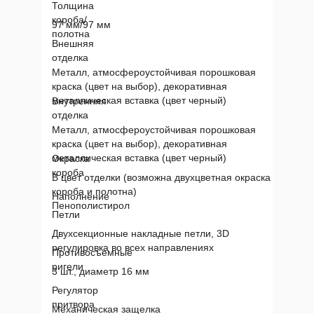
Толщина
короба/
97 мм/97 мм
полотна
Внешняя
отделка
Металл, атмосфероустойчивая порошковая
краска (цвет на выбор), декоративная
металлическая вставка (цвет черный)
Внутренняя
отделка
Металл, атмосфероустойчивая порошковая
краска (цвет на выбор), декоративная
металлическая вставка (цвет черный)
Окраска
короба
В цвет отделки (возможна двухцветная окраска
короба и полотна)
Наполнение
Пенополистирол
Петли
Двухсекционные накладные петли, 3D
регулировка во всех направлениях
Противосъемные
ригели
3 шт., диаметр 16 мм
Регулятор
притвора
Механическая защелка