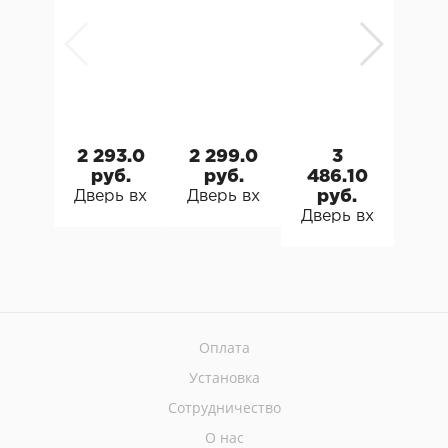
2 293.0
2 299.0
3
2 2
руб.
руб.
486.10
р
Дверь входная металлическая Металюкс AG
Дверь входная металлическая
руб.
Две
Дверь входная м
Оплата
Установка
Сотрудничество
О нас