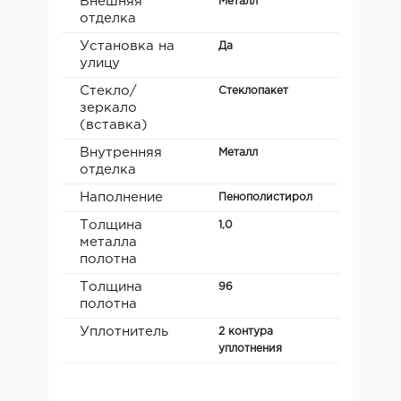
Внешняя
Металл
отделка
Установка на
Да
улицу
Стекло/
Стеклопакет
зеркало
(вставка)
Внутренняя
Металл
отделка
Наполнение
Пенополистирол
Толщина
1,0
металла
полотна
Толщина
96
полотна
Уплотнитель
2 контура
уплотнения