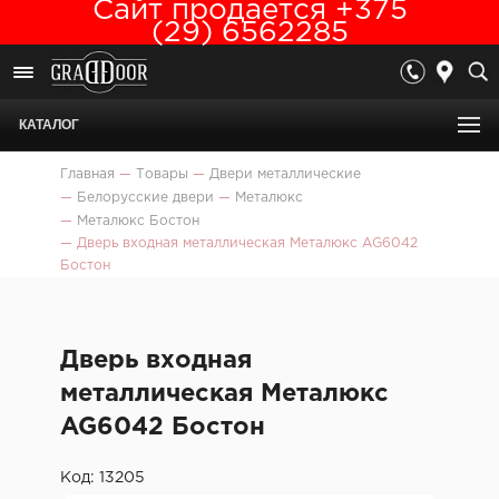
Сайт продается +375
(29) 6562285
КАТАЛОГ
Главная
—
Товары
—
Двери металлические
—
Белорусские двери
—
Металюкс
—
Металюкс Бостон
—
Дверь входная металлическая Металюкс AG6042
Бостон
Дверь входная
металлическая Металюкс
AG6042 Бостон
Код: 13205