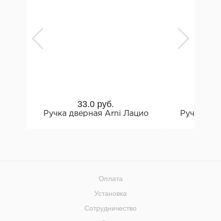
33.0 руб.
5
Ручка дверная Arni Лацио
Ручка две
Оплата
Установка
Сотрудничество