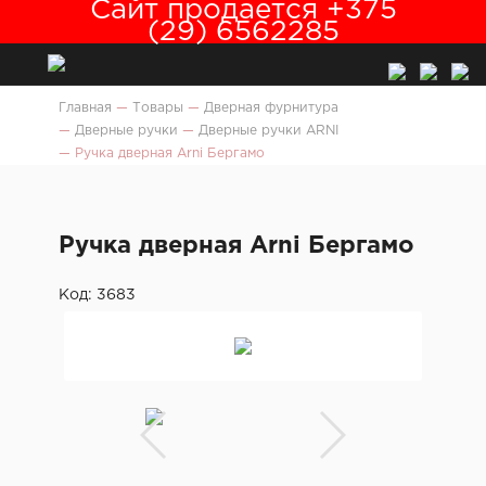
Сайт продается +375
(29) 6562285
Главная
—
Товары
—
Дверная фурнитура
—
Дверные ручки
—
Дверные ручки ARNI
—
Ручка дверная Arni Бергамо
Ручка дверная Arni Бергамо
Код: 3683