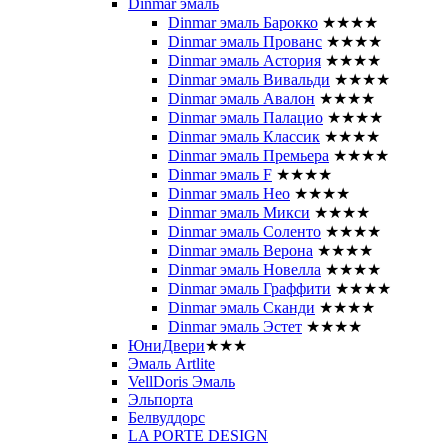
Dinmar эмаль
Dinmar эмаль Барокко
★★★★
Dinmar эмаль Прованс
★★★★
Dinmar эмаль Астория
★★★★
Dinmar эмаль Вивальди
★★★★
Dinmar эмаль Авалон
★★★★
Dinmar эмаль Палацио
★★★★
Dinmar эмаль Классик
★★★★
Dinmar эмаль Премьера
★★★★
Dinmar эмаль F
★★★★
Dinmar эмаль Нео
★★★★
Dinmar эмаль Микси
★★★★
Dinmar эмаль Соленто
★★★★
Dinmar эмаль Верона
★★★★
Dinmar эмаль Новелла
★★★★
Dinmar эмаль Граффити
★★★★
Dinmar эмаль Сканди
★★★★
Dinmar эмаль Эстет
★★★★
ЮниДвери
★★★
Эмаль Artlite
VellDoris Эмаль
Эльпорта
Белвуддорс
LA PORTE DESIGN