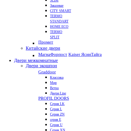
SLIM
Заказные
CITY SMART
TERMO
STANDART
HOME ECO
ТЕRМО
SPLIT
Промет
Китайские двери
Магна
Форпост
Kaiser Ясин
Тайга
Двери межкомнатные
Двери экошпон
Graddoor
Классика
Мир
Ветро
Двери Line
PROFIL DOORS
Серия LK
Серия L
Серия ZN
серия E
Серия U
Серия XN