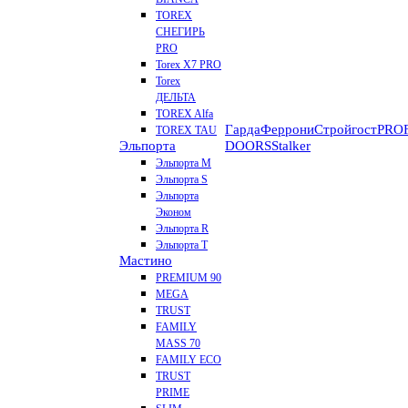
TOREX
СНЕГИРЬ
PRO
Torex X7 PRO
Torex
ДЕЛЬТА
TOREX Alfa
Гарда
Феррони
Стройгост
PROF
TOREX TAU
Эльпорта
DOORS
Stalker
Эльпорта M
Эльпорта S
Эльпорта
Эконом
Эльпорта R
Эльпорта Т
Мастино
PREMIUM 90
MEGA
TRUST
FAMILY
MASS 70
FAMILY ECO
TRUST
PRIME