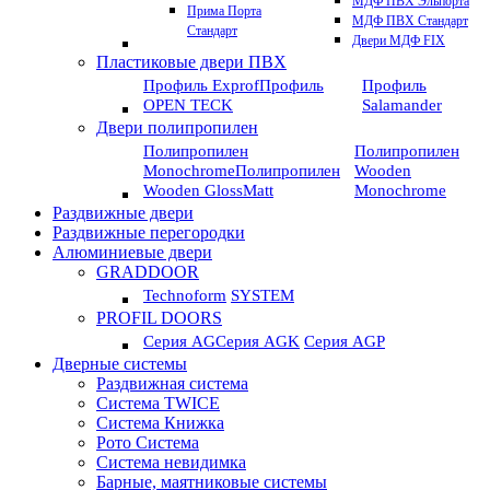
МДФ ПВХ Эльпорта
Прима Порта
МДФ ПВХ Стандарт
Стандарт
Двери МДФ FIX
Пластиковые двери ПВХ
Профиль Exprof
Профиль
Профиль
OPEN TECK
Salamander
Двери полипропилен
Полипропилен
Полипропилен
Monochrome
Полипропилен
Wooden
Wooden GlossMatt
Monochrome
Раздвижные двери
Раздвижные перегородки
Алюминиевые двери
GRADDOOR
Technoform
SYSTEM
PROFIL DOORS
Серия AG
Серия AGK
Серия AGP
Дверные системы
Раздвижная система
Система TWICE
Система Книжка
Рото Система
Система невидимка
Барные, маятниковые системы