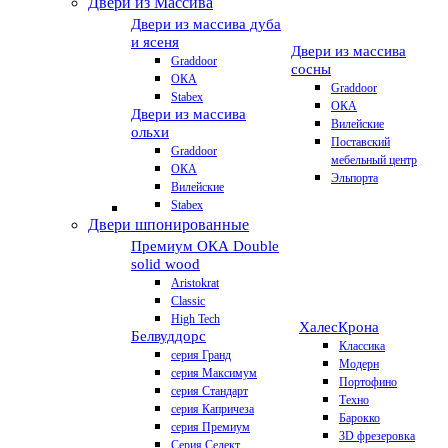
Двери из Массива
Двери из массива дуба
и ясеня
Двери из массива
Graddoor
сосны
ОКА
Graddoor
Stabex
ОКА
Двери из массива
Вилейские
ольхи
Поставский
Graddoor
мебельный центр
ОКА
Эльпорта
Вилейские
Stabex
Двери шпонированные
Премиум
ОКА Double
solid wood
Aristokrat
Classic
High Tech
Халес
Крона
Белвуддорс
Классика
серия Гранд
Модерн
серия Максимум
Портофино
серия Стандарт
Техно
серия Капричеза
Барокко
серия Премиум
3D фрезеровка
Серия Селект