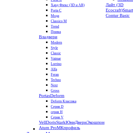
Лайт (3D
Хард Флекс (3D и AR)
Ecocraft)
Smar
Porta C
Contur
Basic
Мода
Classico M
Trend
Прима
Владвери
Modern
Style
Classic
Vaimar
Lorrino
Alfa
Feran
Techno
Next
Gross
Portas
Deform
Deform Классика
Серия D
серия H
Серия V
VellDoris
Stark
ЮниДвери
Экошпон
Atum Pro
МКпрофиль