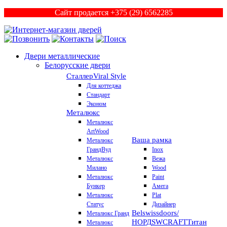
Сайт продается +375 (29) 6562285
Двери металлические
Белорусские двери
Сталлер
Viral Style
Для коттеджа
Стандарт
Эконом
Металюкс
Металюкс
ArtWood
Ваша рамка
Металюкс
ГрандВуд
Inox
Металюкс
Вежа
Милано
Wood
Металюкс
Paint
Бункер
Амега
Металюкс
Plat
Статус
Дизайнер
Belswissdoors/
Металюкс Гранд
НОРД
SWCRAFT
Титан
Металюкс