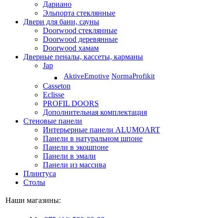
Дариано
Эльпорта стеклянные
Двери для бани, сауны
Doorwood стеклянные
Doorwood деревянные
Doorwood хамам
Дверные пеналы, кассеты, карманы
Jap
Aktive
Emotive
Norma
Profikit
Casseton
Eclisse
PROFIL DOORS
Дополнительная комплектация
Стеновые панели
Интерьерные панели ALUMOART
Панели в натуральном шпоне
Панели в экошпоне
Панели в эмали
Панели из массива
Плинтуса
Столы
Наши магазины: