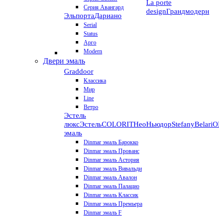
La porte
Серия Авангард
design
Грандмодерн
Эльпорта
Дариано
Serial
Status
Арго
Modern
Двери эмаль
Graddoor
Классика
Мир
Line
Ветро
Эстель
люкс
Эстель
COLORIT
НеоНьюдор
Stefany
Belari
О
эмаль
Dinmar эмаль Барокко
Dinmar эмаль Прованс
Dinmar эмаль Астория
Dinmar эмаль Вивальди
Dinmar эмаль Авалон
Dinmar эмаль Палацио
Dinmar эмаль Классик
Dinmar эмаль Премьера
Dinmar эмаль F