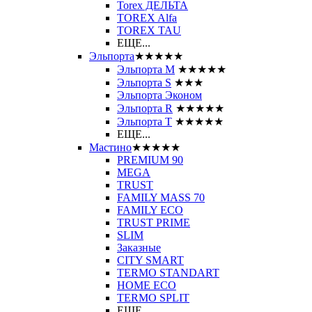
Torex ДЕЛЬТА
TOREX Alfa
TOREX TAU
ЕЩЕ...
Эльпорта
★★★★★
Эльпорта M
★★★★★
Эльпорта S
★★★
Эльпорта Эконом
Эльпорта R
★★★★★
Эльпорта Т
★★★★★
ЕЩЕ...
Мастино
★★★★★
PREMIUM 90
MEGA
TRUST
FAMILY MASS 70
FAMILY ECO
TRUST PRIME
SLIM
Заказные
CITY SMART
TERMO STANDART
HOME ECO
ТЕRМО SPLIT
ЕЩЕ...