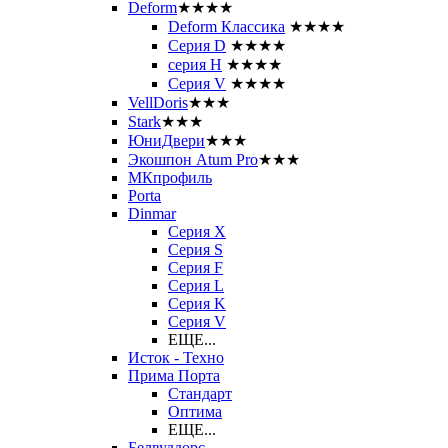
Deform
★★★★
Deform Классика
★★★★
Серия D
★★★★
серия H
★★★★
Серия V
★★★★
VellDoris
★★★
Stark
★★★
ЮниДвери
★★★
Экошпон Atum Pro
★★★
МКпрофиль
Porta
Dinmar
Серия X
Серия S
Серия F
Серия L
Серия K
Серия V
ЕЩЕ...
Исток - Техно
Прима Порта
Стандарт
Оптима
ЕЩЕ...
Белвуддорс