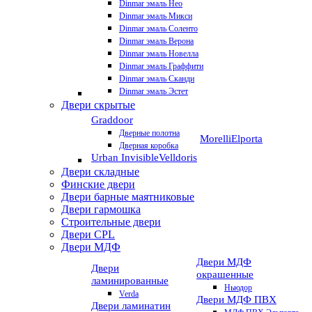
Dinmar эмаль Нео
Dinmar эмаль Микси
Dinmar эмаль Соленто
Dinmar эмаль Верона
Dinmar эмаль Новелла
Dinmar эмаль Граффити
Dinmar эмаль Сканди
Dinmar эмаль Эстет
Двери скрытые
Graddoor
Дверные полотна
Morelli
Elporta
Дверная коробка
Urban Invisible
Velldoris
Двери складные
Финские двери
Двери барные маятниковые
Двери гармошка
Строительные двери
Двери CРL
Двери МДФ
Двери МДФ
Двери
окрашенные
ламинированные
Ньюдор
Verda
Двери МДФ ПВХ
Двери ламинатин