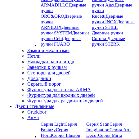
ARMADILLO
Дверные
ручки Ajax
Дверные
ручки
ручки
ORO&ORO
Дверные
Rucetti
Дверные
ручки
ручки INOX
Дверные
ARNILUX
Дверные
ручки STILE
ручки SYSTEM
Дверные
Дверные ручки
ручки Cebi
Дверные
Corona
Дверные
ручки FUARO
ручки STERK
Замки и механизмы
Петли
Накладки на цилиндр
Завертки к ручкам
Стопоры для дверей
Доводчики
Скрытый порог
Фурнитура для стекла АКМА
Фурнитура для входных дверей
Фурнитура для раздвижных дверей
Двери стеклянные
Graddoor
Акма
Серия Light
Серия
Серия Satin
Серия
Fantazy
Серия
Imagination
Серия Art-
Florid
Серия Illusion
Deсor
Серия Mirra