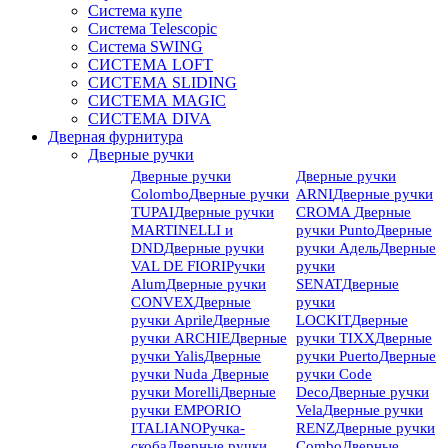
Система купе
Система Telescopic
Система SWING
СИСТЕМА LOFT
СИСТЕМА SLIDING
СИСТЕМА MAGIC
СИСТЕМА DIVA
Дверная фурнитура
Дверные ручки
Дверные ручки
Дверные ручки
Colombo
Дверные ручки
ARNI
Дверные ручки
TUPAI
Дверные ручки
CROMA
Дверные
MARTINELLI и
ручки Punto
Дверные
DND
Дверные ручки
ручки Адель
Дверные
VAL DE FIORI
Ручки
ручки
Alum
Дверные ручки
SENAT
Дверные
CONVEX
Дверные
ручки
ручки Aprile
Дверные
LOCKIT
Дверные
ручки ARCHIE
Дверные
ручки TIXX
Дверные
ручки Yalis
Дверные
ручки Puerto
Дверные
ручки Nuda
Дверные
ручки Code
ручки Morelli
Дверные
Deco
Дверные ручки
ручки EMPORIO
Vela
Дверные ручки
ITALIANO
Ручка-
RENZ
Дверные ручки
скоба
Дверные ручки
Combo
Дверные