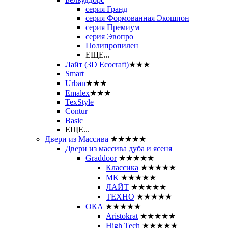
серия Гранд
серия Формованная Экошпон
серия Премиум
серия Эвопро
Полипропилен
ЕЩЕ...
Лайт (3D Ecocraft)
★★★
Smart
Urban
★★★
Emalex
★★★
TexStyle
Contur
Basic
ЕЩЕ...
Двери из Массива
★★★★★
Двери из массива дуба и ясеня
Graddoor
★★★★★
Классика
★★★★★
МК
★★★★★
ЛАЙТ
★★★★★
ТЕХНО
★★★★★
ОКА
★★★★★
Aristokrat
★★★★★
High Tech
★★★★★