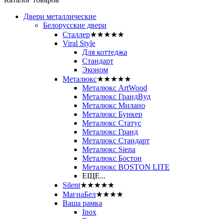
Двери металлические
Белорусские двери
Сталлер
★★★★★
Viral Style
Для коттеджа
Стандарт
Эконом
Металюкс
★★★★★
Металюкс ArtWood
Металюкс ГрандВуд
Металюкс Милано
Металюкс Бункер
Металюкс Статус
Металюкс Гранд
Металюкс Стандарт
Металюкс Siena
Металюкс Бостон
Металюкс BOSTON LITE
ЕЩЕ...
Silent
★★★★★
МагнаБел
★★★★
Ваша рамка
Inox