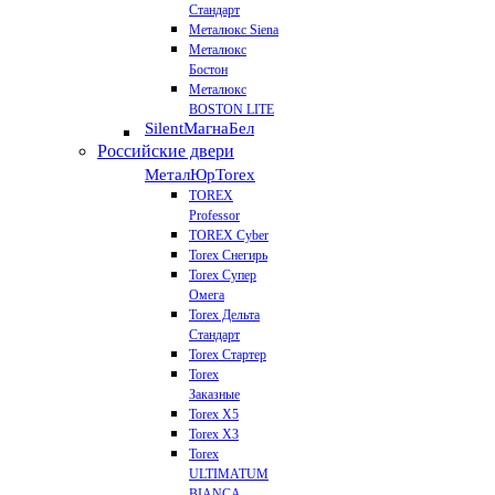
Стандарт
Металюкс Siena
Металюкс
Бостон
Металюкс
BOSTON LITE
Silent
МагнаБел
Российские двери
МеталЮр
Torex
TOREX
Professor
TOREX Cyber
Torex Снегирь
Torex Супер
Омега
Torex Дельта
Стандарт
Torex Стартер
Torex
Заказные
Torex Х5
Torex Х3
Torex
ULTIMATUM
BIANCA