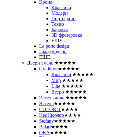
Крона
Классика
Модерн
Портофино
Техно
Барокко
3D фрезеровка
ЕЩЕ...
La porte design
Грандмодерн
ЕЩЕ...
Двери эмаль
★★★★★
Graddoor
★★★★★
Классика
★★★★★
Мир
★★★★★
Line
★★★★★
Ветро
★★★★★
Эстель люкс
★★★★★
Эстель
★★★★★
COLORIT
★★★★
НеоНьюдор
★★★★
Stefany
★★★★★
Belari
★★★★
ОКА
★★★★