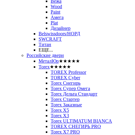
Вежа
Wood
Paint
Амега
Plat
Дизайнер
Belswissdoors/НОРД
SWCRAFT
Титан
ЕЩЕ...
Российские двери
МеталЮр
★★★★★
Torex
★★★★★
TOREX Professor
TOREX Cyber
Torex Снегирь
Torex Супер Омега
Torex Дельта Стандарт
Torex Стартер
Torex Заказные
Torex Х5
Torex Х3
Torex ULTIMATUM BIANCA
TOREX СНЕГИРЬ PRO
Torex X7 PRO