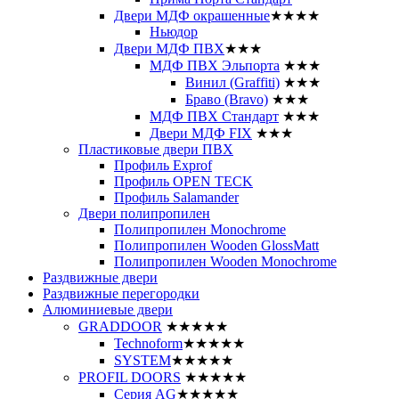
Двери МДФ окрашенные
★★★★
Ньюдор
Двери МДФ ПВХ
★★★
МДФ ПВХ Эльпорта
★★★
Винил (Graffiti)
★★★
Браво (Bravo)
★★★
МДФ ПВХ Стандарт
★★★
Двери МДФ FIX
★★★
Пластиковые двери ПВХ
Профиль Exprof
Профиль OPEN TECK
Профиль Salamander
Двери полипропилен
Полипропилен Monochrome
Полипропилен Wooden GlossMatt
Полипропилен Wooden Monochrome
Раздвижные двери
Раздвижные перегородки
Алюминиевые двери
GRADDOOR
★★★★★
Technoform
★★★★★
SYSTEM
★★★★★
PROFIL DOORS
★★★★★
Серия AG
★★★★★