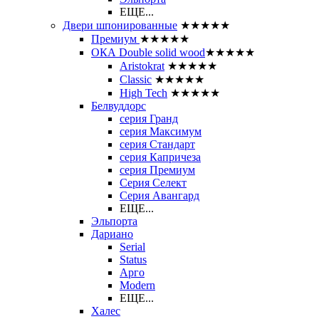
ЕЩЕ...
Двери шпонированные
★★★★★
Премиум
★★★★★
ОКА Double solid wood
★★★★★
Aristokrat
★★★★★
Classic
★★★★★
High Tech
★★★★★
Белвуддорс
серия Гранд
серия Максимум
серия Стандарт
серия Капричеза
серия Премиум
Серия Селект
Серия Авангард
ЕЩЕ...
Эльпорта
Дариано
Serial
Status
Арго
Modern
ЕЩЕ...
Халес