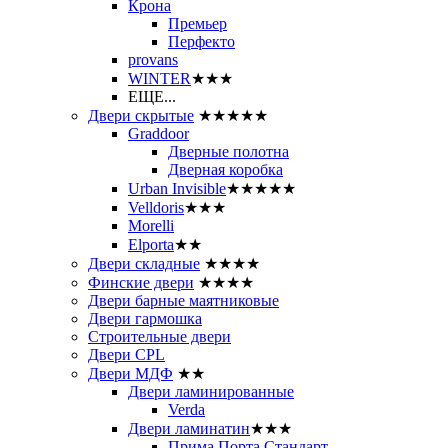
Крона
Премьер
Перфекто
provans
WINTER
★★★
ЕЩЕ...
Двери скрытые
★★★★★
Graddoor
Дверные полотна
Дверная коробка
Urban Invisible
★★★★★
Velldoris
★★★
Morelli
Elporta
★★
Двери складные
★★★★
Финские двери
★★★★
Двери барные маятниковые
Двери гармошка
Строительные двери
Двери CРL
Двери МДФ
★★
Двери ламинированные
Verda
Двери ламинатин
★★★
Прима Порта Стандарт