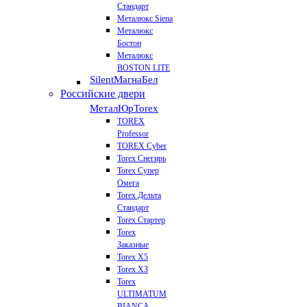
Стандарт
Металюкс Siena
Металюкс
Бостон
Металюкс
BOSTON LITE
Silent
МагнаБел
Российские двери
МеталЮр
Torex
TOREX
Professor
TOREX Cyber
Torex Снегирь
Torex Супер
Омега
Torex Дельта
Стандарт
Torex Стартер
Torex
Заказные
Torex Х5
Torex Х3
Torex
ULTIMATUM
BIANCA