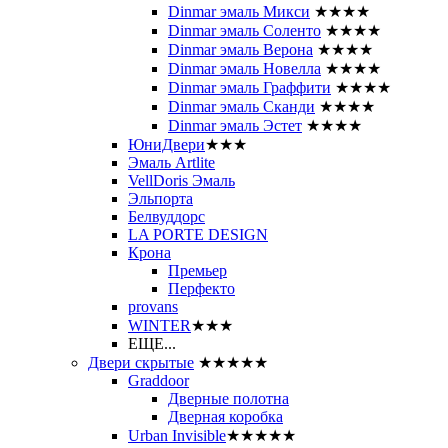
Dinmar эмаль Микси
★★★★
Dinmar эмаль Соленто
★★★★
Dinmar эмаль Верона
★★★★
Dinmar эмаль Новелла
★★★★
Dinmar эмаль Граффити
★★★★
Dinmar эмаль Сканди
★★★★
Dinmar эмаль Эстет
★★★★
ЮниДвери
★★★
Эмаль Artlite
VellDoris Эмаль
Эльпорта
Белвуддорс
LA PORTE DESIGN
Крона
Премьер
Перфекто
provans
WINTER
★★★
ЕЩЕ...
Двери скрытые
★★★★★
Graddoor
Дверные полотна
Дверная коробка
Urban Invisible
★★★★★