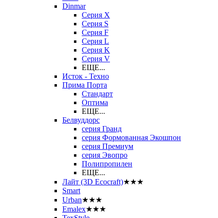
Dinmar
Серия X
Серия S
Серия F
Серия L
Серия K
Серия V
ЕЩЕ...
Исток - Техно
Прима Порта
Стандарт
Оптима
ЕЩЕ...
Белвуддорс
серия Гранд
серия Формованная Экошпон
серия Премиум
серия Эвопро
Полипропилен
ЕЩЕ...
Лайт (3D Ecocraft)
★★★
Smart
Urban
★★★
Emalex
★★★
TexStyle