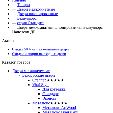
Главная
—
Товары
—
Двери межкомнатные
—
Двери шпонированные
—
Белвуддорс
—
серия Стандарт
—
Дверь межкомнатная шпонированная Белвуддорс
Наполеон ДГ
Акции
Скидка 50% на межкомнатные двери
Скидки и Акции на входные двери
Каталог товаров
Двери металлические
Белорусские двери
Сталлер
★★★★★
Viral Style
Для коттеджа
Стандарт
Эконом
Металюкс
★★★★★
Металюкс ArtWood
Металюкс ГрандВуд