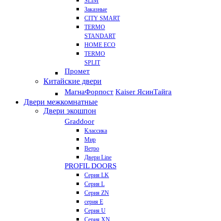
SLIM
Заказные
CITY SMART
TERMO
STANDART
HOME ECO
ТЕRМО
SPLIT
Промет
Китайские двери
Магна
Форпост
Kaiser Ясин
Тайга
Двери межкомнатные
Двери экошпон
Graddoor
Классика
Мир
Ветро
Двери Line
PROFIL DOORS
Серия LK
Серия L
Серия ZN
серия E
Серия U
Серия XN