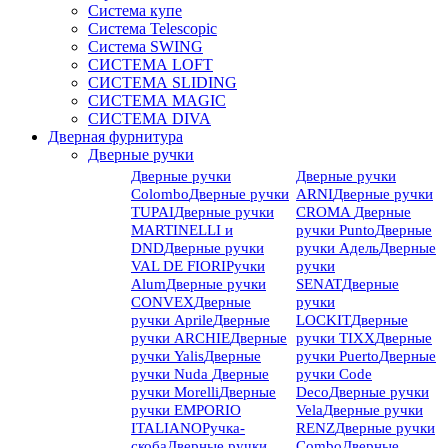
Система купе
Система Telescopic
Система SWING
СИСТЕМА LOFT
СИСТЕМА SLIDING
СИСТЕМА MAGIC
СИСТЕМА DIVA
Дверная фурнитура
Дверные ручки
Дверные ручки
Дверные ручки
Colombo
Дверные ручки
ARNI
Дверные ручки
TUPAI
Дверные ручки
CROMA
Дверные
MARTINELLI и
ручки Punto
Дверные
DND
Дверные ручки
ручки Адель
Дверные
VAL DE FIORI
Ручки
ручки
Alum
Дверные ручки
SENAT
Дверные
CONVEX
Дверные
ручки
ручки Aprile
Дверные
LOCKIT
Дверные
ручки ARCHIE
Дверные
ручки TIXX
Дверные
ручки Yalis
Дверные
ручки Puerto
Дверные
ручки Nuda
Дверные
ручки Code
ручки Morelli
Дверные
Deco
Дверные ручки
ручки EMPORIO
Vela
Дверные ручки
ITALIANO
Ручка-
RENZ
Дверные ручки
скоба
Дверные ручки
Combo
Дверные