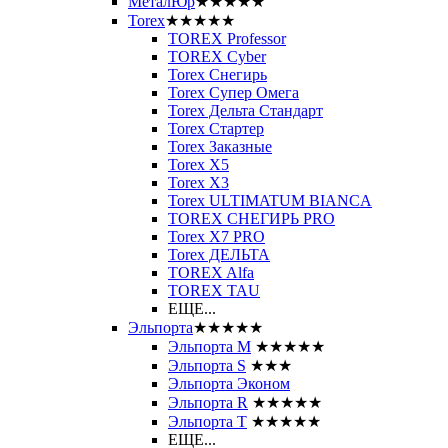
МеталЮр
★★★★★
Torex
★★★★★
TOREX Professor
TOREX Cyber
Torex Снегирь
Torex Супер Омега
Torex Дельта Стандарт
Torex Стартер
Torex Заказные
Torex Х5
Torex Х3
Torex ULTIMATUM BIANCA
TOREX СНЕГИРЬ PRO
Torex X7 PRO
Torex ДЕЛЬТА
TOREX Alfa
TOREX TAU
ЕЩЕ...
Эльпорта
★★★★★
Эльпорта M
★★★★★
Эльпорта S
★★★
Эльпорта Эконом
Эльпорта R
★★★★★
Эльпорта Т
★★★★★
ЕЩЕ...