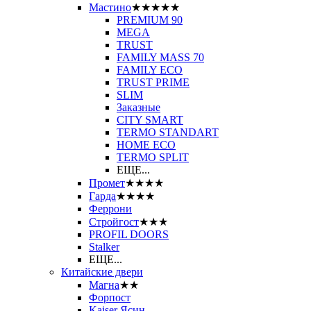
Мастино
★★★★★
PREMIUM 90
MEGA
TRUST
FAMILY MASS 70
FAMILY ECO
TRUST PRIME
SLIM
Заказные
CITY SMART
TERMO STANDART
HOME ECO
ТЕRМО SPLIT
ЕЩЕ...
Промет
★★★★
Гарда
★★★★
Феррони
Стройгост
★★★
PROFIL DOORS
Stalker
ЕЩЕ...
Китайские двери
Магна
★★
Форпост
Kaiser Ясин