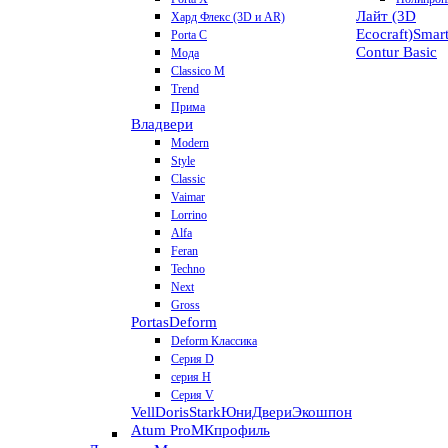
Лайт (3D
Хард Флекс (3D и AR)
Ecocraft)
Smar
Porta C
Contur
Basic
Мода
Classico M
Trend
Прима
Владвери
Modern
Style
Classic
Vaimar
Lorrino
Alfa
Feran
Techno
Next
Gross
Portas
Deform
Deform Классика
Серия D
серия H
Серия V
VellDoris
Stark
ЮниДвери
Экошпон
Atum Pro
МКпрофиль