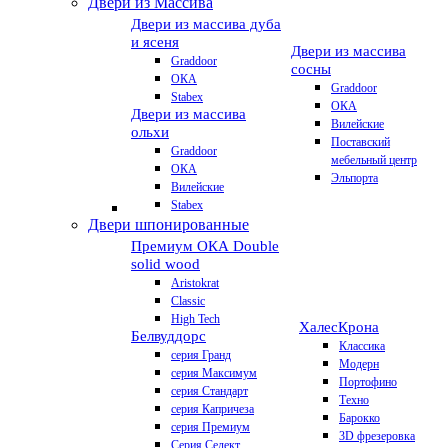
Двери из Массива
Двери из массива дуба
и ясеня
Двери из массива
Graddoor
сосны
ОКА
Graddoor
Stabex
ОКА
Двери из массива
Вилейские
ольхи
Поставский
Graddoor
мебельный центр
ОКА
Эльпорта
Вилейские
Stabex
Двери шпонированные
Премиум
ОКА Double
solid wood
Aristokrat
Classic
High Tech
Халес
Крона
Белвуддорс
Классика
серия Гранд
Модерн
серия Максимум
Портофино
серия Стандарт
Техно
серия Капричеза
Барокко
серия Премиум
3D фрезеровка
Серия Селект