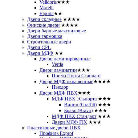
Velldoris
★★★
Morelli
Elporta
★★
Двери складные
★★★★
Финские двери
★★★★
Двери барные маятниковые
Двери гармошка
Строительные двери
Двери CРL
Двери МДФ
★★
Двери ламинированные
Verda
Двери ламинатин
★★★
Прима Порта Стандарт
Двери МДФ окрашенные
★★★★
Ньюдор
Двери МДФ ПВХ
★★★
МДФ ПВХ Эльпорта
★★★
Винил (Graffiti)
★★★
Браво (Bravo)
★★★
МДФ ПВХ Стандарт
★★★
Двери МДФ FIX
★★★
Пластиковые двери ПВХ
Профиль Exprof