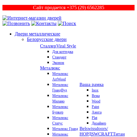
Сайт продается +375 (29) 6562285
Двери металлические
Белорусские двери
Сталлер
Viral Style
Для коттеджа
Стандарт
Эконом
Металюкс
Металюкс
ArtWood
Ваша рамка
Металюкс
ГрандВуд
Inox
Металюкс
Вежа
Милано
Wood
Металюкс
Paint
Бункер
Амега
Металюкс
Plat
Статус
Дизайнер
Belswissdoors/
Металюкс Гранд
НОРД
SWCRAFT
Титан
Металюкс