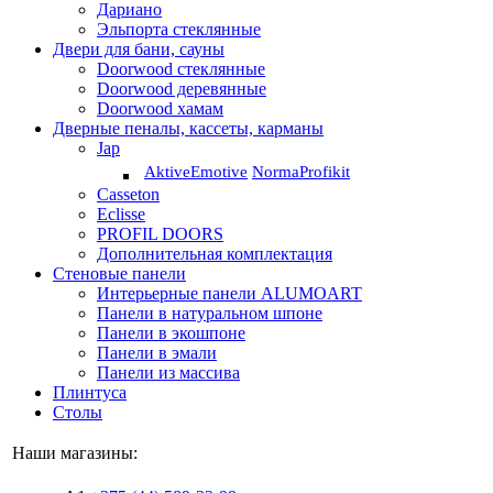
Дариано
Эльпорта стеклянные
Двери для бани, сауны
Doorwood стеклянные
Doorwood деревянные
Doorwood хамам
Дверные пеналы, кассеты, карманы
Jap
Aktive
Emotive
Norma
Profikit
Casseton
Eclisse
PROFIL DOORS
Дополнительная комплектация
Стеновые панели
Интерьерные панели ALUMOART
Панели в натуральном шпоне
Панели в экошпоне
Панели в эмали
Панели из массива
Плинтуса
Столы
Наши магазины: