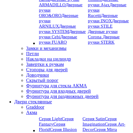
ARMADILLO
Дверные
ручки Ajax
Дверные
ручки
ручки
ORO&ORO
Дверные
Rucetti
Дверные
ручки
ручки INOX
Дверные
ARNILUX
Дверные
ручки STILE
ручки SYSTEM
Дверные
Дверные ручки
ручки Cebi
Дверные
Corona
Дверные
ручки FUARO
ручки STERK
Замки и механизмы
Петли
Накладки на цилиндр
Завертки к ручкам
Стопоры для дверей
Доводчики
Скрытый порог
Фурнитура для стекла АКМА
Фурнитура для входных дверей
Фурнитура для раздвижных дверей
Двери стеклянные
Graddoor
Акма
Серия Light
Серия
Серия Satin
Серия
Fantazy
Серия
Imagination
Серия Art-
Florid
Серия Illusion
Deсor
Серия Mirra