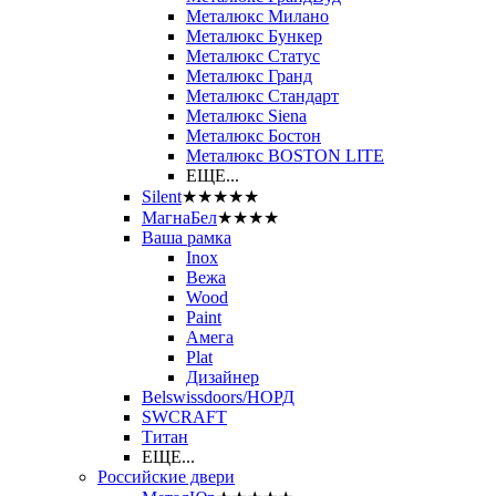
Металюкс Милано
Металюкс Бункер
Металюкс Статус
Металюкс Гранд
Металюкс Стандарт
Металюкс Siena
Металюкс Бостон
Металюкс BOSTON LITE
ЕЩЕ...
Silent
★★★★★
МагнаБел
★★★★
Ваша рамка
Inox
Вежа
Wood
Paint
Амега
Plat
Дизайнер
Belswissdoors/НОРД
SWCRAFT
Титан
ЕЩЕ...
Российские двери