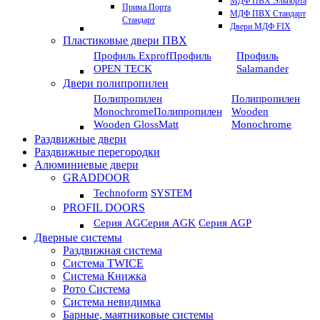
МДФ ПВХ Эльпорта
Прима Порта
МДФ ПВХ Стандарт
Стандарт
Двери МДФ FIX
Пластиковые двери ПВХ
Профиль Exprof
Профиль
Профиль
OPEN TECK
Salamander
Двери полипропилен
Полипропилен
Полипропилен
Monochrome
Полипропилен
Wooden
Wooden GlossMatt
Monochrome
Раздвижные двери
Раздвижные перегородки
Алюминиевые двери
GRADDOOR
Technoform
SYSTEM
PROFIL DOORS
Серия AG
Серия AGK
Серия AGP
Дверные системы
Раздвижная система
Система TWICE
Система Книжка
Рото Система
Система невидимка
Барные, маятниковые системы