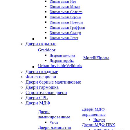
Dinmar эмаль Нео
Dinmar эмаль Микси
Dinmar эмаль Соленто
Dinmar эмаль Верона
Dinmar эмаль Новелла
Dinmar эмаль Граффити
Dinmar эмаль Сканди
Dinmar эмаль Эстет
Двери скрытые
Graddoor
Дверные полотна
Morelli
Elporta
Дверная коробка
Urban Invisible
Velldoris
Двери складные
Финские двери
Двери барные маятниковые
Двери гармошка
Строительные двери
Двери CРL
Двери МДФ
Двери МДФ
Двери
окрашенные
ламинированные
Ньюдор
Verda
Двери МДФ ПВХ
Двери ламинатин