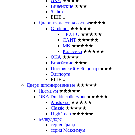
ОКА
★★★★
Вилейские
★★★
Stabex
ЕЩЕ...
Двери из массива сосны
★★★★
Graddoor
★★★★★
ТЕХНО
★★★★★
ЛАЙТ
★★★★★
MK
★★★★★
Классика
★★★★★
ОКА
★★★★
Вилейские
★★★
Поставский меб. центр
★★★
Эльпорта
ЕЩЕ...
Двери шпонированные
★★★★★
Премиум
★★★★★
ОКА Double solid wood
★★★★★
Aristokrat
★★★★★
Classic
★★★★★
High Tech
★★★★★
Белвуддорс
серия Гранд
серия Максимум