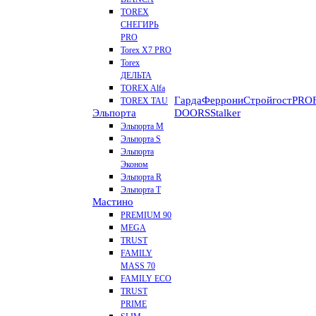
TOREX
СНЕГИРЬ
PRO
Torex X7 PRO
Torex
ДЕЛЬТА
TOREX Alfa
Гарда
Феррони
Стройгост
PROF
TOREX TAU
Эльпорта
DOORS
Stalker
Эльпорта M
Эльпорта S
Эльпорта
Эконом
Эльпорта R
Эльпорта Т
Мастино
PREMIUM 90
MEGA
TRUST
FAMILY
MASS 70
FAMILY ECO
TRUST
PRIME