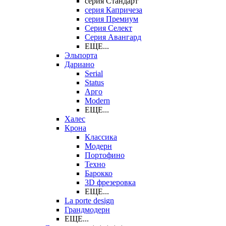
серия Стандарт
серия Капричеза
серия Премиум
Серия Селект
Серия Авангард
ЕЩЕ...
Эльпорта
Дариано
Serial
Status
Арго
Modern
ЕЩЕ...
Халес
Крона
Классика
Модерн
Портофино
Техно
Барокко
3D фрезеровка
ЕЩЕ...
La porte design
Грандмодерн
ЕЩЕ...