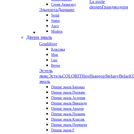
La porte
Серия Авангард
design
Грандмодерн
Эльпорта
Дариано
Serial
Status
Арго
Modern
Двери эмаль
Graddoor
Классика
Мир
Line
Ветро
Эстель
люкс
Эстель
COLORIT
НеоНьюдор
Stefany
Belari
О
эмаль
Dinmar эмаль Барокко
Dinmar эмаль Прованс
Dinmar эмаль Астория
Dinmar эмаль Вивальди
Dinmar эмаль Авалон
Dinmar эмаль Палацио
Dinmar эмаль Классик
Dinmar эмаль Премьера
Dinmar эмаль F