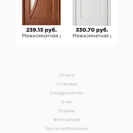
239.15 руб.
330.70 руб.
36
Межкомнатная дверь Вилейские Vilario Сосн
Межкомнатная дверь Вил
Меж
Оплата
Установка
Сотрудничество
О нас
Отзывы
Фотогалерея
Контакты/Магазины