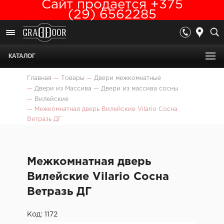
Сайт продается +375
(29) 6562285
КАТАЛОГ
Главная
—
Товары
—
Двери межкомнатные
—
Двери из Массива
—
Двери из массива сосны
—
Вилейские
—
Межкомнатная дверь Вилейские Vilario Сосна
Ветразь ДГ
Межкомнатная дверь
Вилейские Vilario Сосна
Ветразь ДГ
Код: 1172