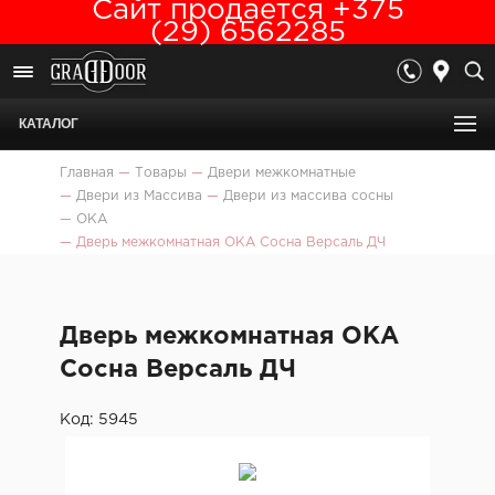
Сайт продается +375
(29) 6562285
КАТАЛОГ
Главная
—
Товары
—
Двери межкомнатные
—
Двери из Массива
—
Двери из массива сосны
—
ОКА
—
Дверь межкомнатная ОКА Сосна Версаль ДЧ
Дверь межкомнатная ОКА
Сосна Версаль ДЧ
Код: 5945