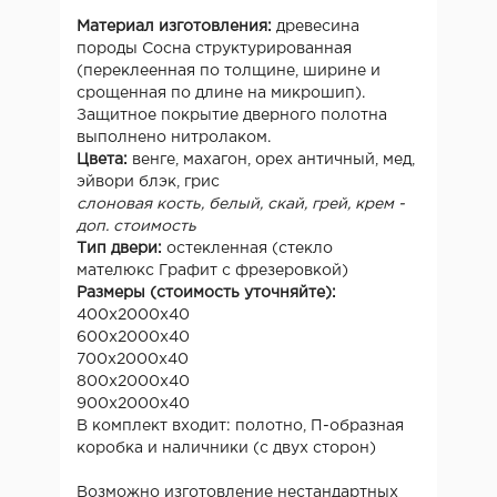
Материал изготовления:
древесина
породы
Сосна структурированная
(переклеенная по толщине, ширине и
срощенная по длине на микрошип).
Защитное покрытие дверного полотна
выполнено нитролаком.
Цвета:
венге, махагон, орех античный, мед,
эйвори блэк, грис
слоновая кость, белый, скай, грей, крем -
доп. стоимость
Тип двери:
остекленная (стекло
мателюкс Графит с фрезеровкой)
Размеры (стоимость уточняйте):
400x2000х40
600x2000х40
700x2000х40
800x2000х40
900x2000х40
В комплект входит: полотно, П-образная
коробка и наличники (с двух сторон)
Возможно изготовление нестандартных