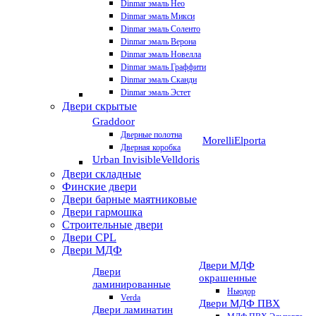
Dinmar эмаль Нео
Dinmar эмаль Микси
Dinmar эмаль Соленто
Dinmar эмаль Верона
Dinmar эмаль Новелла
Dinmar эмаль Граффити
Dinmar эмаль Сканди
Dinmar эмаль Эстет
Двери скрытые
Graddoor
Дверные полотна
Morelli
Elporta
Дверная коробка
Urban Invisible
Velldoris
Двери складные
Финские двери
Двери барные маятниковые
Двери гармошка
Строительные двери
Двери CРL
Двери МДФ
Двери МДФ
Двери
окрашенные
ламинированные
Ньюдор
Verda
Двери МДФ ПВХ
Двери ламинатин