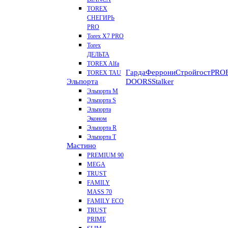
TOREX
СНЕГИРЬ
PRO
Torex X7 PRO
Torex
ДЕЛЬТА
TOREX Alfa
Гарда
Феррони
Стройгост
PROF
TOREX TAU
Эльпорта
DOORS
Stalker
Эльпорта M
Эльпорта S
Эльпорта
Эконом
Эльпорта R
Эльпорта Т
Мастино
PREMIUM 90
MEGA
TRUST
FAMILY
MASS 70
FAMILY ECO
TRUST
PRIME