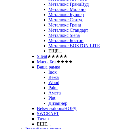
Металюкс ГрандВуд
Металюкс Милано
Металюкс Бункер
Металюкс Статус
Металюкс Гранд
Металюкс Стандарт
Металюкс Siena
Металюкс Бостон
Металюкс BOSTON LITE
ЕЩЕ...
Silent
★★★★★
МагнаБел
★★★★
Ваша рамка
Inox
Вежа
Wood
Paint
Амега
Plat
Дизайнер
Belswissdoors/НОРД
SWCRAFT
Титан
ЕЩЕ...