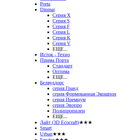
Porta
Dinmar
Серия X
Серия S
Серия F
Серия L
Серия K
Серия V
ЕЩЕ...
Исток - Техно
Прима Порта
Стандарт
Оптима
ЕЩЕ...
Белвуддорс
серия Гранд
серия Формованная Экошпон
серия Премиум
серия Эвопро
Полипропилен
ЕЩЕ...
Лайт (3D Ecocraft)
★★★
Smart
Urban
★★★
Emalex
★★★