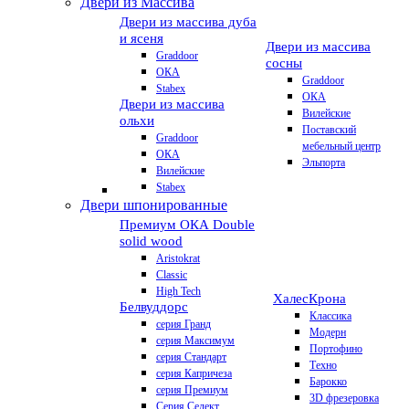
Двери из Массива
Двери из массива дуба
и ясеня
Двери из массива
Graddoor
сосны
ОКА
Graddoor
Stabex
ОКА
Двери из массива
Вилейские
ольхи
Поставский
Graddoor
мебельный центр
ОКА
Эльпорта
Вилейские
Stabex
Двери шпонированные
Премиум
ОКА Double
solid wood
Aristokrat
Classic
High Tech
Халес
Крона
Белвуддорс
Классика
серия Гранд
Модерн
серия Максимум
Портофино
серия Стандарт
Техно
серия Капричеза
Барокко
серия Премиум
3D фрезеровка
Серия Селект