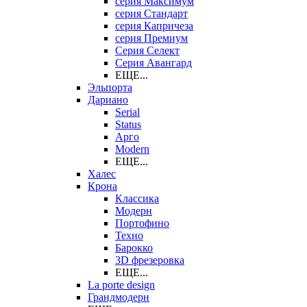
серия Максимум
серия Стандарт
серия Капричеза
серия Премиум
Серия Селект
Серия Авангард
ЕЩЕ...
Эльпорта
Дариано
Serial
Status
Арго
Modern
ЕЩЕ...
Халес
Крона
Классика
Модерн
Портофино
Техно
Барокко
3D фрезеровка
ЕЩЕ...
La porte design
Грандмодерн