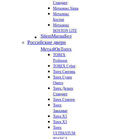
Стандарт
Металюкс Siena
Металюкс
Бостон
Металюкс
BOSTON LITE
Silent
МагнаБел
Российские двери
МеталЮр
Torex
TOREX
Professor
TOREX Cyber
Torex Снегирь
Torex Супер
Омега
Torex Дельта
Стандарт
Torex Стартер
Torex
Заказные
Torex Х5
Torex Х3
Torex
ULTIMATUM
BIANCA