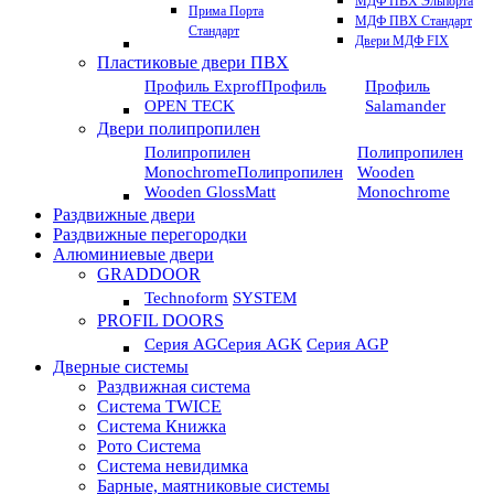
МДФ ПВХ Эльпорта
Прима Порта
МДФ ПВХ Стандарт
Стандарт
Двери МДФ FIX
Пластиковые двери ПВХ
Профиль Exprof
Профиль
Профиль
OPEN TECK
Salamander
Двери полипропилен
Полипропилен
Полипропилен
Monochrome
Полипропилен
Wooden
Wooden GlossMatt
Monochrome
Раздвижные двери
Раздвижные перегородки
Алюминиевые двери
GRADDOOR
Technoform
SYSTEM
PROFIL DOORS
Серия AG
Серия AGK
Серия AGP
Дверные системы
Раздвижная система
Система TWICE
Система Книжка
Рото Система
Система невидимка
Барные, маятниковые системы