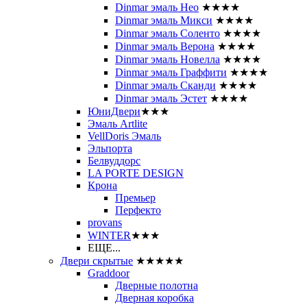
Dinmar эмаль Нео
★★★★
Dinmar эмаль Микси
★★★★
Dinmar эмаль Соленто
★★★★
Dinmar эмаль Верона
★★★★
Dinmar эмаль Новелла
★★★★
Dinmar эмаль Граффити
★★★★
Dinmar эмаль Сканди
★★★★
Dinmar эмаль Эстет
★★★★
ЮниДвери
★★★
Эмаль Artlite
VellDoris Эмаль
Эльпорта
Белвуддорс
LA PORTE DESIGN
Крона
Премьер
Перфекто
provans
WINTER
★★★
ЕЩЕ...
Двери скрытые
★★★★★
Graddoor
Дверные полотна
Дверная коробка