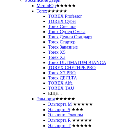
Российские двери
МеталЮр
★★★★★
Torex
★★★★★
TOREX Professor
TOREX Cyber
Torex Снегирь
Torex Супер Омега
Torex Дельта Стандарт
Torex Стартер
Torex Заказные
Torex Х5
Torex Х3
Torex ULTIMATUM BIANCA
TOREX СНЕГИРЬ PRO
Torex X7 PRO
Torex ДЕЛЬТА
TOREX Alfa
TOREX TAU
ЕЩЕ...
Эльпорта
★★★★★
Эльпорта M
★★★★★
Эльпорта S
★★★
Эльпорта Эконом
Эльпорта R
★★★★★
Эльпорта Т
★★★★★