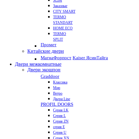
SLIM
Заказные
CITY SMART
TERMO
STANDART
HOME ECO
ТЕRМО
SPLIT
Промет
Китайские двери
Магна
Форпост
Kaiser Ясин
Тайга
Двери межкомнатные
Двери экошпон
Graddoor
Классика
Мир
Ветро
Двери Line
PROFIL DOORS
Серия LK
Серия L
Серия ZN
серия E
Серия U
Серия XN