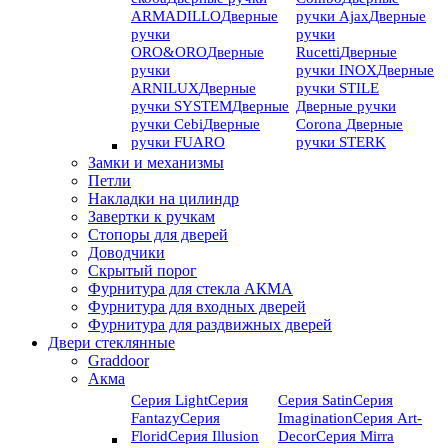
ARMADILLO
Дверные
ручки Ajax
Дверные
ручки
ручки
ORO&ORO
Дверные
Rucetti
Дверные
ручки
ручки INOX
Дверные
ARNILUX
Дверные
ручки STILE
ручки SYSTEM
Дверные
Дверные ручки
ручки Cebi
Дверные
Corona
Дверные
ручки FUARO
ручки STERK
Замки и механизмы
Петли
Накладки на цилиндр
Завертки к ручкам
Стопоры для дверей
Доводчики
Скрытый порог
Фурнитура для стекла АКМА
Фурнитура для входных дверей
Фурнитура для раздвижных дверей
Двери стеклянные
Graddoor
Акма
Серия Light
Серия
Серия Satin
Серия
Fantazy
Серия
Imagination
Серия Art-
Florid
Серия Illusion
Deсor
Серия Mirra