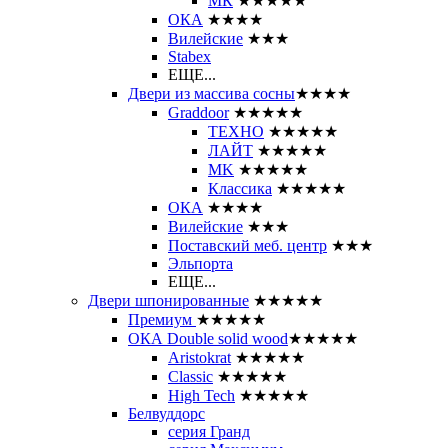
МК
★★★★★
ОКА
★★★★
Вилейские
★★★
Stabex
ЕЩЕ...
Двери из массива сосны
★★★★
Graddoor
★★★★★
ТЕХНО
★★★★★
ЛАЙТ
★★★★★
MK
★★★★★
Классика
★★★★★
ОКА
★★★★
Вилейские
★★★
Поставский меб. центр
★★★
Эльпорта
ЕЩЕ...
Двери шпонированные
★★★★★
Премиум
★★★★★
ОКА Double solid wood
★★★★★
Aristokrat
★★★★★
Classic
★★★★★
High Tech
★★★★★
Белвуддорс
серия Гранд