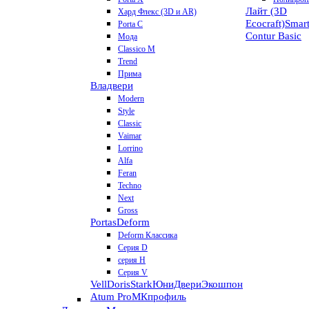
Лайт (3D
Хард Флекс (3D и AR)
Ecocraft)
Smar
Porta C
Contur
Basic
Мода
Classico M
Trend
Прима
Владвери
Modern
Style
Classic
Vaimar
Lorrino
Alfa
Feran
Techno
Next
Gross
Portas
Deform
Deform Классика
Серия D
серия H
Серия V
VellDoris
Stark
ЮниДвери
Экошпон
Atum Pro
МКпрофиль