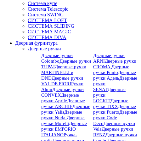
Система купе
Система Telescopic
Система SWING
СИСТЕМА LOFT
СИСТЕМА SLIDING
СИСТЕМА MAGIC
СИСТЕМА DIVA
Дверная фурнитура
Дверные ручки
Дверные ручки
Дверные ручки
Colombo
Дверные ручки
ARNI
Дверные ручки
TUPAI
Дверные ручки
CROMA
Дверные
MARTINELLI и
ручки Punto
Дверные
DND
Дверные ручки
ручки Адель
Дверные
VAL DE FIORI
Ручки
ручки
Alum
Дверные ручки
SENAT
Дверные
CONVEX
Дверные
ручки
ручки Aprile
Дверные
LOCKIT
Дверные
ручки ARCHIE
Дверные
ручки TIXX
Дверные
ручки Yalis
Дверные
ручки Puerto
Дверные
ручки Nuda
Дверные
ручки Code
ручки Morelli
Дверные
Deco
Дверные ручки
ручки EMPORIO
Vela
Дверные ручки
ITALIANO
Ручка-
RENZ
Дверные ручки
скоба
Дверные ручки
Combo
Дверные