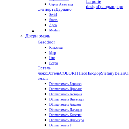
La porte
Серия Авангард
design
Грандмодерн
Эльпорта
Дариано
Serial
Status
Арго
Modern
Двери эмаль
Graddoor
Классика
Мир
Line
Ветро
Эстель
люкс
Эстель
COLORIT
НеоНьюдор
Stefany
Belari
О
эмаль
Dinmar эмаль Барокко
Dinmar эмаль Прованс
Dinmar эмаль Астория
Dinmar эмаль Вивальди
Dinmar эмаль Авалон
Dinmar эмаль Палацио
Dinmar эмаль Классик
Dinmar эмаль Премьера
Dinmar эмаль F