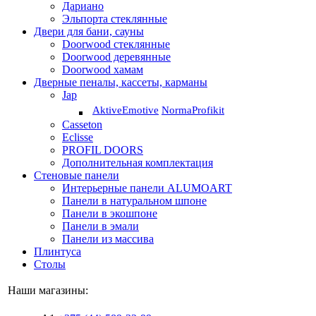
Дариано
Эльпорта стеклянные
Двери для бани, сауны
Doorwood стеклянные
Doorwood деревянные
Doorwood хамам
Дверные пеналы, кассеты, карманы
Jap
Aktive
Emotive
Norma
Profikit
Casseton
Eclisse
PROFIL DOORS
Дополнительная комплектация
Стеновые панели
Интерьерные панели ALUMOART
Панели в натуральном шпоне
Панели в экошпоне
Панели в эмали
Панели из массива
Плинтуса
Столы
Наши магазины: