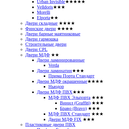
Urban Invisible
★★★★★
Velldoris
★★★
Morelli
Elporta
★★
Двери складные
★★★★
Финские двери
★★★★
Двери барные маятниковые
Двери гармошка
Строительные двери
Двери CРL
Двери МДФ
★★
Двери ламинированные
Verda
Двери ламинатин
★★★
Прима Порта Стандарт
Двери МДФ окрашенные
★★★★
Ньюдор
Двери МДФ ПВХ
★★★
МДФ ПВХ Эльпорта
★★★
Винил (Graffiti)
★★★
Браво (Bravo)
★★★
МДФ ПВХ Стандарт
★★★
Двери МДФ FIX
★★★
Пластиковые двери ПВХ