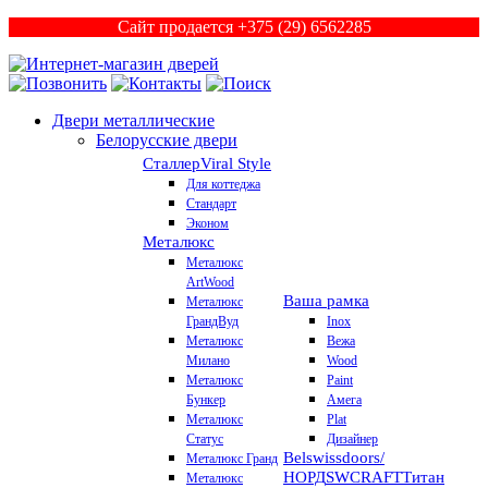
Сайт продается +375 (29) 6562285
Двери металлические
Белорусские двери
Сталлер
Viral Style
Для коттеджа
Стандарт
Эконом
Металюкс
Металюкс
ArtWood
Ваша рамка
Металюкс
ГрандВуд
Inox
Металюкс
Вежа
Милано
Wood
Металюкс
Paint
Бункер
Амега
Металюкс
Plat
Статус
Дизайнер
Belswissdoors/
Металюкс Гранд
НОРД
SWCRAFT
Титан
Металюкс