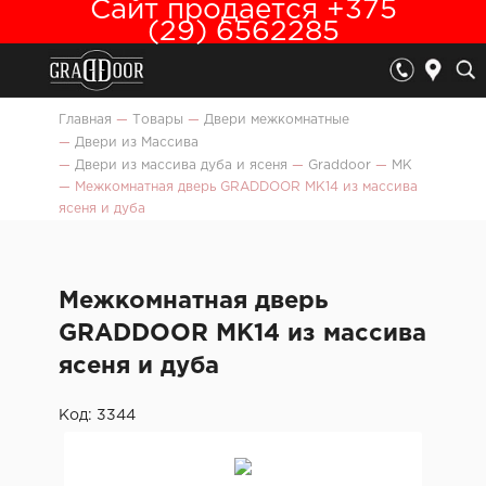
Сайт продается +375
(29) 6562285
Главная
—
Товары
—
Двери межкомнатные
—
Двери из Массива
—
Двери из массива дуба и ясеня
—
Graddoor
—
МК
—
Межкомнатная дверь GRADDOOR МК14 из массива
ясеня и дуба
Межкомнатная дверь
GRADDOOR МК14 из массива
ясеня и дуба
Код: 3344