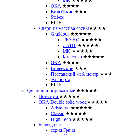
МК
★★★★★
ОКА
★★★★
Вилейские
★★★
Stabex
ЕЩЕ...
Двери из массива сосны
★★★★
Graddoor
★★★★★
ТЕХНО
★★★★★
ЛАЙТ
★★★★★
MK
★★★★★
Классика
★★★★★
ОКА
★★★★
Вилейские
★★★
Поставский меб. центр
★★★
Эльпорта
ЕЩЕ...
Двери шпонированные
★★★★★
Премиум
★★★★★
ОКА Double solid wood
★★★★★
Aristokrat
★★★★★
Classic
★★★★★
High Tech
★★★★★
Белвуддорс
серия Гранд