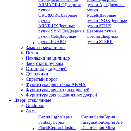
ARMADILLO
Дверные
ручки Ajax
Дверные
ручки
ручки
ORO&ORO
Дверные
Rucetti
Дверные
ручки
ручки INOX
Дверные
ARNILUX
Дверные
ручки STILE
ручки SYSTEM
Дверные
Дверные ручки
ручки Cebi
Дверные
Corona
Дверные
ручки FUARO
ручки STERK
Замки и механизмы
Петли
Накладки на цилиндр
Завертки к ручкам
Стопоры для дверей
Доводчики
Скрытый порог
Фурнитура для стекла АКМА
Фурнитура для входных дверей
Фурнитура для раздвижных дверей
Двери стеклянные
Graddoor
Акма
Серия Light
Серия
Серия Satin
Серия
Fantazy
Серия
Imagination
Серия Art-
Florid
Серия Illusion
Deсor
Серия Mirra