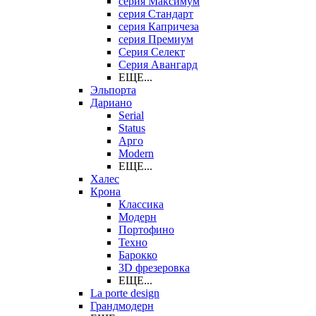
серия Максимум
серия Стандарт
серия Капричеза
серия Премиум
Серия Селект
Серия Авангард
ЕЩЕ...
Эльпорта
Дариано
Serial
Status
Арго
Modern
ЕЩЕ...
Халес
Крона
Классика
Модерн
Портофино
Техно
Барокко
3D фрезеровка
ЕЩЕ...
La porte design
Грандмодерн