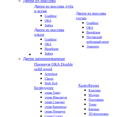
Двери из Массива
Двери из массива дуба
и ясеня
Двери из массива
Graddoor
сосны
ОКА
Graddoor
Stabex
ОКА
Двери из массива
Вилейские
ольхи
Поставский
Graddoor
мебельный центр
ОКА
Эльпорта
Вилейские
Stabex
Двери шпонированные
Премиум
ОКА Double
solid wood
Aristokrat
Classic
High Tech
Халес
Крона
Белвуддорс
Классика
серия Гранд
Модерн
серия Максимум
Портофино
серия Стандарт
Техно
серия Капричеза
Барокко
серия Премиум
3D фрезеровка
Серия Селект