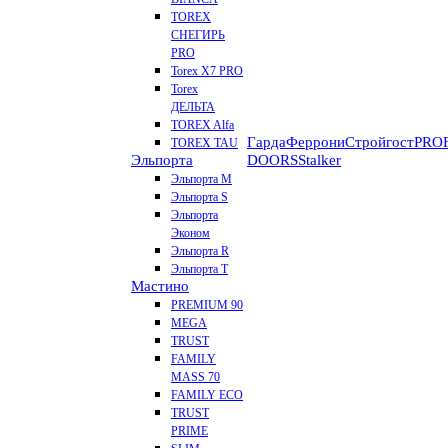
TOREX
СНЕГИРЬ
PRO
Torex X7 PRO
Torex
ДЕЛЬТА
TOREX Alfa
Гарда
Феррони
Стройгост
PROF
TOREX TAU
Эльпорта
DOORS
Stalker
Эльпорта M
Эльпорта S
Эльпорта
Эконом
Эльпорта R
Эльпорта Т
Мастино
PREMIUM 90
MEGA
TRUST
FAMILY
MASS 70
FAMILY ECO
TRUST
PRIME