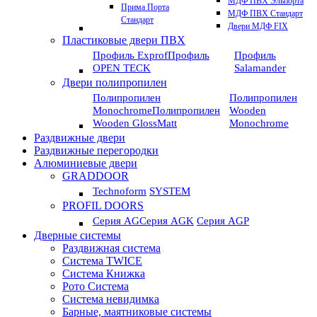
МДФ ПВХ Эльпорта
Прима Порта
МДФ ПВХ Стандарт
Стандарт
Двери МДФ FIX
Пластиковые двери ПВХ
Профиль Exprof
Профиль
Профиль
OPEN TECK
Salamander
Двери полипропилен
Полипропилен
Полипропилен
Monochrome
Полипропилен
Wooden
Wooden GlossMatt
Monochrome
Раздвижные двери
Раздвижные перегородки
Алюминиевые двери
GRADDOOR
Technoform
SYSTEM
PROFIL DOORS
Серия AG
Серия AGK
Серия AGP
Дверные системы
Раздвижная система
Система TWICE
Система Книжка
Рото Система
Система невидимка
Барные, маятниковые системы