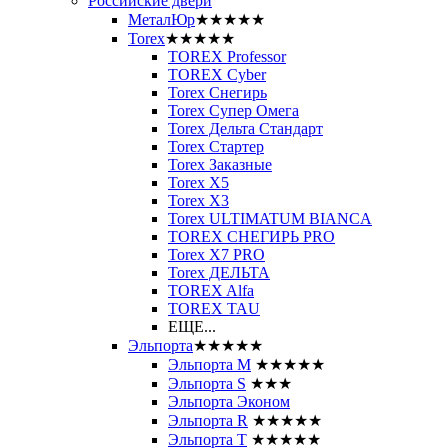
Российские двери
МеталЮр
★★★★★
Torex
★★★★★
TOREX Professor
TOREX Cyber
Torex Снегирь
Torex Супер Омега
Torex Дельта Стандарт
Torex Стартер
Torex Заказные
Torex Х5
Torex Х3
Torex ULTIMATUM BIANCA
TOREX СНЕГИРЬ PRO
Torex X7 PRO
Torex ДЕЛЬТА
TOREX Alfa
TOREX TAU
ЕЩЕ...
Эльпорта
★★★★★
Эльпорта M
★★★★★
Эльпорта S
★★★
Эльпорта Эконом
Эльпорта R
★★★★★
Эльпорта Т
★★★★★