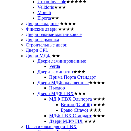
Urban Invisible
★★★★★
Velldoris
★★★
Morelli
Elporta
★★
Двери складные
★★★★
Финские двери
★★★★
Двери барные маятниковые
Двери гармошка
Строительные двери
Двери CРL
Двери МДФ
★★
Двери ламинированные
Verda
Двери ламинатин
★★★
Прима Порта Стандарт
Двери МДФ окрашенные
★★★★
Ньюдор
Двери МДФ ПВХ
★★★
МДФ ПВХ Эльпорта
★★★
Винил (Graffiti)
★★★
Браво (Bravo)
★★★
МДФ ПВХ Стандарт
★★★
Двери МДФ FIX
★★★
Пластиковые двери ПВХ