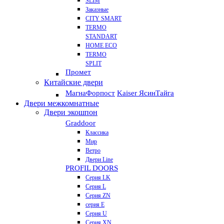
SLIM
Заказные
CITY SMART
TERMO
STANDART
HOME ECO
ТЕRМО
SPLIT
Промет
Китайские двери
Магна
Форпост
Kaiser Ясин
Тайга
Двери межкомнатные
Двери экошпон
Graddoor
Классика
Мир
Ветро
Двери Line
PROFIL DOORS
Серия LK
Серия L
Серия ZN
серия E
Серия U
Серия XN