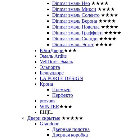
Dinmar эмаль Нео
★★★★
Dinmar эмаль Микси
★★★★
Dinmar эмаль Соленто
★★★★
Dinmar эмаль Верона
★★★★
Dinmar эмаль Новелла
★★★★
Dinmar эмаль Граффити
★★★★
Dinmar эмаль Сканди
★★★★
Dinmar эмаль Эстет
★★★★
ЮниДвери
★★★
Эмаль Artlite
VellDoris Эмаль
Эльпорта
Белвуддорс
LA PORTE DESIGN
Крона
Премьер
Перфекто
provans
WINTER
★★★
ЕЩЕ...
Двери скрытые
★★★★★
Graddoor
Дверные полотна
Дверная коробка