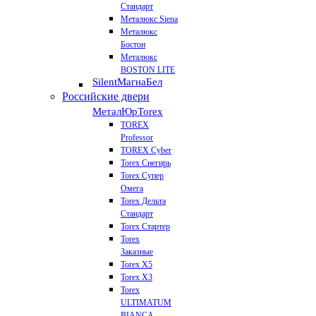
Стандарт
Металюкс Siena
Металюкс
Бостон
Металюкс
BOSTON LITE
Silent
МагнаБел
Российские двери
МеталЮр
Torex
TOREX
Professor
TOREX Cyber
Torex Снегирь
Torex Супер
Омега
Torex Дельта
Стандарт
Torex Стартер
Torex
Заказные
Torex Х5
Torex Х3
Torex
ULTIMATUM
BIANCA