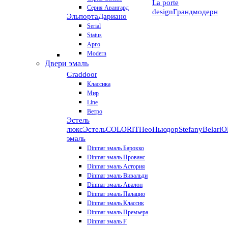
La porte
Серия Авангард
design
Грандмодерн
Эльпорта
Дариано
Serial
Status
Арго
Modern
Двери эмаль
Graddoor
Классика
Мир
Line
Ветро
Эстель
люкс
Эстель
COLORIT
НеоНьюдор
Stefany
Belari
О
эмаль
Dinmar эмаль Барокко
Dinmar эмаль Прованс
Dinmar эмаль Астория
Dinmar эмаль Вивальди
Dinmar эмаль Авалон
Dinmar эмаль Палацио
Dinmar эмаль Классик
Dinmar эмаль Премьера
Dinmar эмаль F