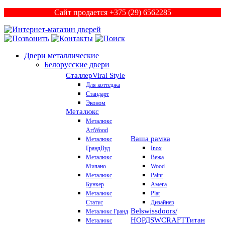
Сайт продается +375 (29) 6562285
Двери металлические
Белорусские двери
Сталлер
Viral Style
Для коттеджа
Стандарт
Эконом
Металюкс
Металюкс
ArtWood
Ваша рамка
Металюкс
ГрандВуд
Inox
Металюкс
Вежа
Милано
Wood
Металюкс
Paint
Бункер
Амега
Металюкс
Plat
Статус
Дизайнер
Belswissdoors/
Металюкс Гранд
НОРД
SWCRAFT
Титан
Металюкс