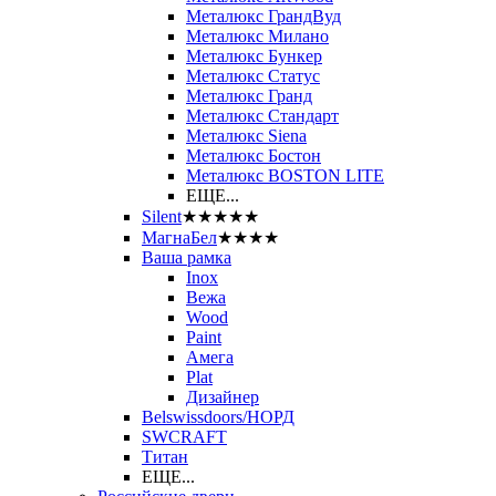
Металюкс ГрандВуд
Металюкс Милано
Металюкс Бункер
Металюкс Статус
Металюкс Гранд
Металюкс Стандарт
Металюкс Siena
Металюкс Бостон
Металюкс BOSTON LITE
ЕЩЕ...
Silent
★★★★★
МагнаБел
★★★★
Ваша рамка
Inox
Вежа
Wood
Paint
Амега
Plat
Дизайнер
Belswissdoors/НОРД
SWCRAFT
Титан
ЕЩЕ...