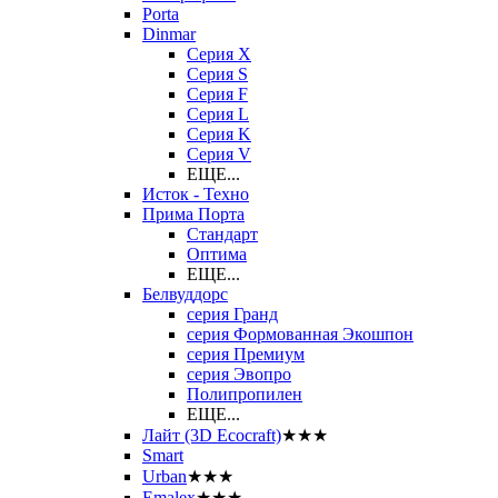
Porta
Dinmar
Серия X
Серия S
Серия F
Серия L
Серия K
Серия V
ЕЩЕ...
Исток - Техно
Прима Порта
Стандарт
Оптима
ЕЩЕ...
Белвуддорс
серия Гранд
серия Формованная Экошпон
серия Премиум
серия Эвопро
Полипропилен
ЕЩЕ...
Лайт (3D Ecocraft)
★★★
Smart
Urban
★★★
Emalex
★★★