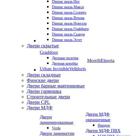
Dinmar эмаль Нео
Dinmar эмаль Микси
Dinmar эмаль Соленто
Dinmar эмаль Верона
Dinmar эмаль Новелла
Dinmar эмаль Граффити
Dinmar эмаль Сканди
Dinmar эмаль Эстет
Двери скрытые
Graddoor
Дверные полотна
Morelli
Elporta
Дверная коробка
Urban Invisible
Velldoris
Двери складные
Финские двери
Двери барные маятниковые
Двери гармошка
Строительные двери
Двери CРL
Двери МДФ
Двери МДФ
Двери
окрашенные
ламинированные
Ньюдор
Verda
Двери МДФ ПВХ
Двери ламинатин