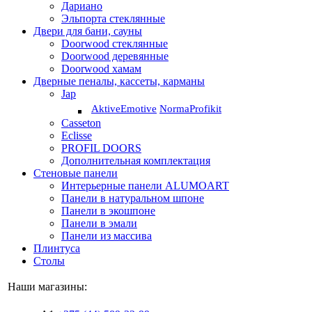
Дариано
Эльпорта стеклянные
Двери для бани, сауны
Doorwood стеклянные
Doorwood деревянные
Doorwood хамам
Дверные пеналы, кассеты, карманы
Jap
Aktive
Emotive
Norma
Profikit
Casseton
Eclisse
PROFIL DOORS
Дополнительная комплектация
Стеновые панели
Интерьерные панели ALUMOART
Панели в натуральном шпоне
Панели в экошпоне
Панели в эмали
Панели из массива
Плинтуса
Столы
Наши магазины: