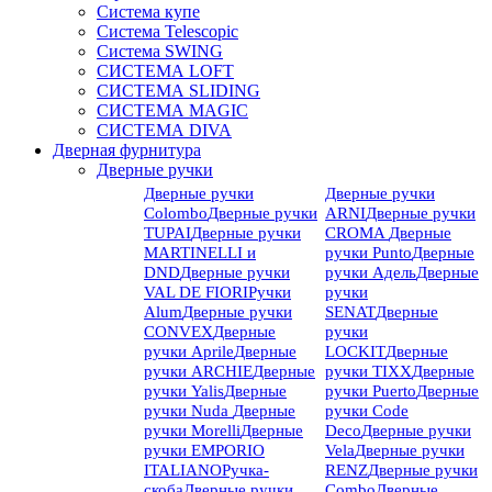
Система купе
Система Telescopic
Система SWING
СИСТЕМА LOFT
СИСТЕМА SLIDING
СИСТЕМА MAGIC
СИСТЕМА DIVA
Дверная фурнитура
Дверные ручки
Дверные ручки
Дверные ручки
Colombo
Дверные ручки
ARNI
Дверные ручки
TUPAI
Дверные ручки
CROMA
Дверные
MARTINELLI и
ручки Punto
Дверные
DND
Дверные ручки
ручки Адель
Дверные
VAL DE FIORI
Ручки
ручки
Alum
Дверные ручки
SENAT
Дверные
CONVEX
Дверные
ручки
ручки Aprile
Дверные
LOCKIT
Дверные
ручки ARCHIE
Дверные
ручки TIXX
Дверные
ручки Yalis
Дверные
ручки Puerto
Дверные
ручки Nuda
Дверные
ручки Code
ручки Morelli
Дверные
Deco
Дверные ручки
ручки EMPORIO
Vela
Дверные ручки
ITALIANO
Ручка-
RENZ
Дверные ручки
скоба
Дверные ручки
Combo
Дверные