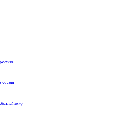
рофиль
а сосны
ебельный центр