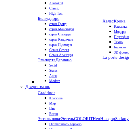
Aristokrat
Classic
High Tech
Белвуддорс
Халес
Крона
серия Гранд
Классика
серия Максимум
Модерн
серия Стандарт
Портофин
серия Капричеза
Техно
серия Премиум
Барокко
Серия Селект
3D фрезе
Серия Авангард
La porte desig
Эльпорта
Дариано
Serial
Status
Арго
Modern
Двери эмаль
Graddoor
Классика
Мир
Line
Ветро
Эстель люкс
Эстель
COLORIT
НеоНьюдор
Stefany
Dinmar эмаль Барокко