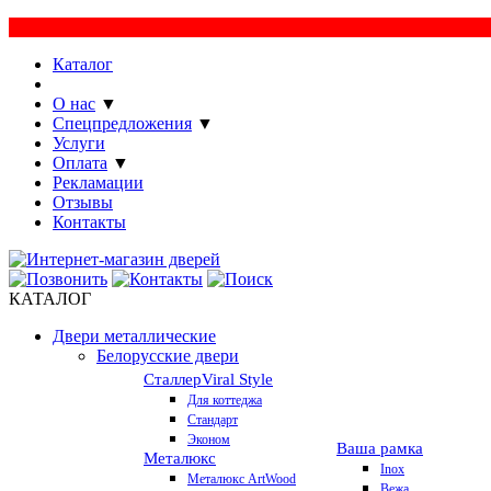
Каталог
Производство
О нас
▼
Спецпредложения
▼
Услуги
Оплата
▼
Рекламации
Отзывы
Контакты
КАТАЛОГ
Двери металлические
Белорусские двери
Сталлер
Viral Style
Для коттеджа
Стандарт
Эконом
Ваша рамка
Металюкс
Inox
Металюкс ArtWood
Вежа