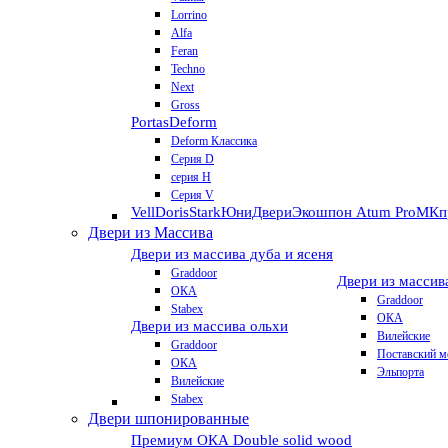
Lorrino
Alfa
Feran
Techno
Next
Gross
Portas
Deform
Deform Классика
Серия D
серия H
Серия V
VellDoris
Stark
ЮниДвери
Экошпон Atum Pro
МКп
Двери из Массива
Двери из массива дуба и ясеня
Graddoor
Двери из массив
ОКА
Graddoor
Stabex
ОКА
Двери из массива ольхи
Вилейские
Graddoor
Поставский м
ОКА
Эльпорта
Вилейские
Stabex
Двери шпонированные
Премиум
ОКА Double solid wood