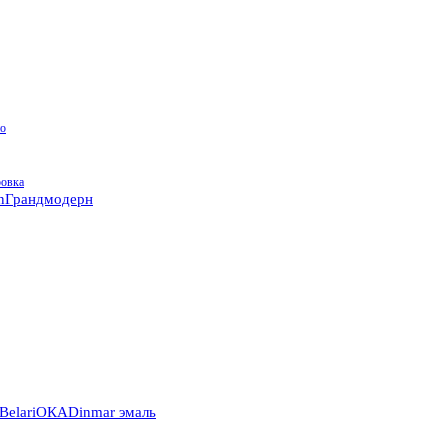
о
ровка
n
Грандмодерн
Belari
ОКА
Dinmar эмаль