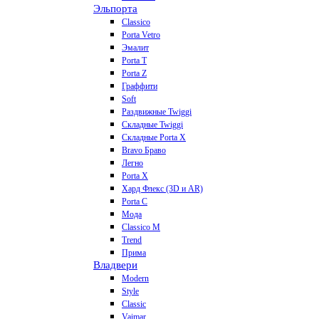
Эльпорта
Classico
Porta Vetro
Эмалит
Porta T
Porta Z
Граффити
Soft
Раздвижные Twiggi
Складные Twiggi
Складные Porta X
Bravo Браво
Легно
Porta X
Хард Флекс (3D и AR)
Porta C
Мода
Classico M
Trend
Прима
Владвери
Modern
Style
Classic
Vaimar