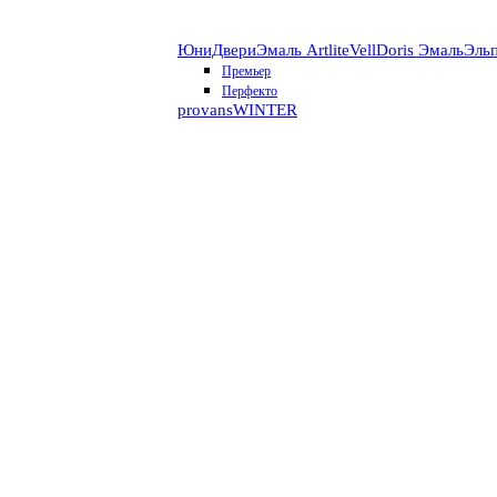
ЮниДвери
Эмаль Artlite
VellDoris Эмаль
Эль
Премьер
Перфекто
provans
WINTER