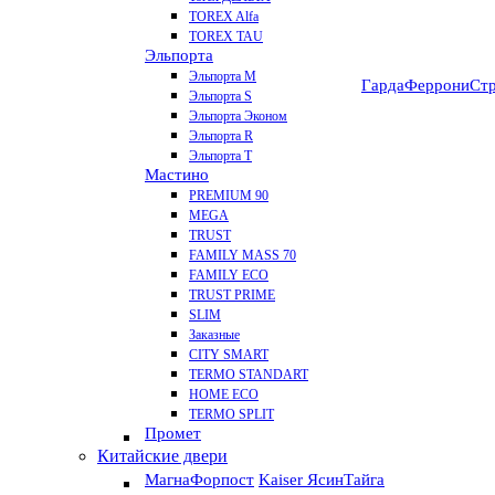
TOREX Alfa
TOREX TAU
Эльпорта
Эльпорта M
Гарда
Феррони
Стр
Эльпорта S
Эльпорта Эконом
Эльпорта R
Эльпорта Т
Мастино
PREMIUM 90
MEGA
TRUST
FAMILY MASS 70
FAMILY ECO
TRUST PRIME
SLIM
Заказные
CITY SMART
TERMO STANDART
HOME ECO
ТЕRМО SPLIT
Промет
Китайские двери
Магна
Форпост
Kaiser Ясин
Тайга