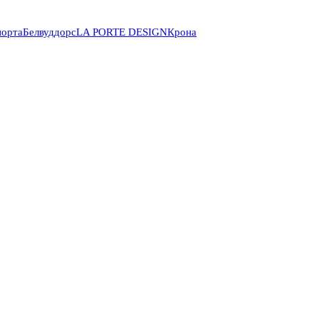
порта
Белвуддорс
LA PORTE DESIGN
Крона