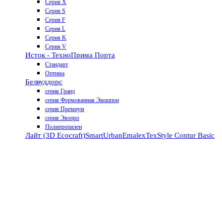
Серия X
Серия S
Серия F
Серия L
Серия K
Серия V
Исток - Техно
Прима Порта
Стандарт
Оптима
Белвуддорс
серия Гранд
серия Формованная Экошпон
серия Премиум
серия Эвопро
Полипропилен
Лайт (3D Ecocraft)
Smart
Urban
Emalex
TexStyle
Contur
Basic