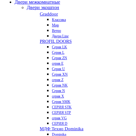
Двери межкомнатные
Двери экошпон
Graddoor
Классика
Мир
Ветро
Двери Line
PROFIL DOORS
Серия LK
Серия L
Серия ZN
серия E
Серия U
Серия XN
серия Z
Серия NK
Серия N
серия X
Серия SMK
СЕРИЯ STK
СЕРИЯ STP
серия VG
СЕРИЯ D
МДФ Техно Dominika
Dominika