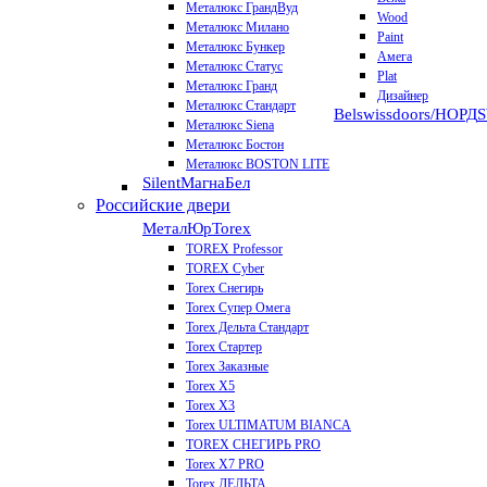
Металюкс ГрандВуд
Wood
Металюкс Милано
Paint
Металюкс Бункер
Амега
Металюкс Статус
Plat
Металюкс Гранд
Дизайнер
Металюкс Стандарт
Belswissdoors/НОРД
Металюкс Siena
Металюкс Бостон
Металюкс BOSTON LITE
Silent
МагнаБел
Российские двери
МеталЮр
Torex
TOREX Professor
TOREX Cyber
Torex Снегирь
Torex Супер Омега
Torex Дельта Стандарт
Torex Стартер
Torex Заказные
Torex Х5
Torex Х3
Torex ULTIMATUM BIANCA
TOREX СНЕГИРЬ PRO
Torex X7 PRO
Torex ДЕЛЬТА