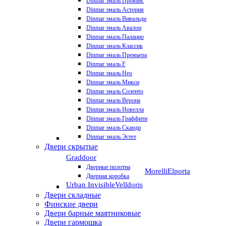
Dinmar эмаль Прованс
Dinmar эмаль Астория
Dinmar эмаль Вивальди
Dinmar эмаль Авалон
Dinmar эмаль Палацио
Dinmar эмаль Классик
Dinmar эмаль Премьера
Dinmar эмаль F
Dinmar эмаль Нео
Dinmar эмаль Микси
Dinmar эмаль Соленто
Dinmar эмаль Верона
Dinmar эмаль Новелла
Dinmar эмаль Граффити
Dinmar эмаль Сканди
Dinmar эмаль Эстет
Двери скрытые
Graddoor
Дверные полотна
Morelli
Elporta
Дверная коробка
Urban Invisible
Velldoris
Двери складные
Финские двери
Двери барные маятниковые
Двери гармошка