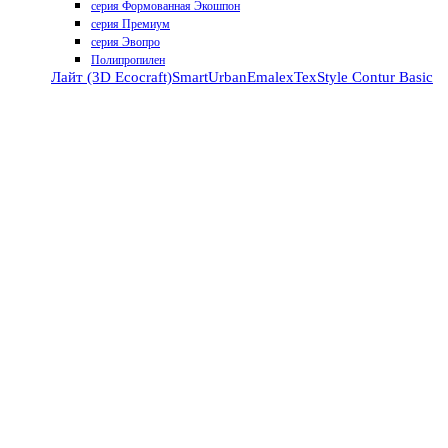
серия Формованная Экошпон
серия Премиум
серия Эвопро
Полипропилен
Лайт (3D Ecocraft)
Smart
Urban
Emalex
TexStyle
Contur
Basic