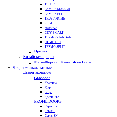
TRUST
FAMILY MASS 70
FAMILY ECO
TRUST PRIME
SLIM
Заказные
CITY SMART
TERMO STANDART
HOME ECO
ТЕRМО SPLIT
Промет
Китайские двери
Магна
Форпост
Kaiser Ясин
Тайга
Двери межкомнатные
Двери экошпон
Graddoor
Классика
Мир
Ветро
Двери Line
PROFIL DOORS
Серия LK
Серия L
Серия ZN