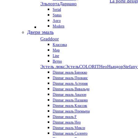
La porte desig
Эльпорта
Дариано
Serial
Status
Арго
Modern
Двери эмаль
Graddoor
Классика
Мир
Line
Ветро
Эстель люкс
Эстель
COLORIT
НеоНьюдор
Stefany
Dinmar эмаль Барокко
Dinmar эмаль Прованс
Dinmar эмаль Астория
Dinmar эмаль Вивальди
Dinmar эмаль Авалон
Dinmar эмаль Палацио
Dinmar эмаль Классик
Dinmar эмаль Премьера
Dinmar эмаль F
Dinmar эмаль Нео
Dinmar эмаль Микси
Dinmar эмаль Соленто