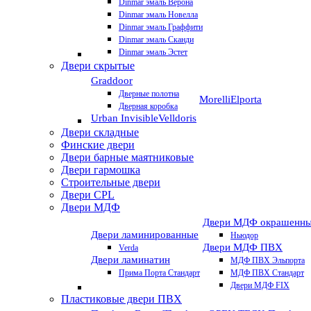
Dinmar эмаль Верона
Dinmar эмаль Новелла
Dinmar эмаль Граффити
Dinmar эмаль Сканди
Dinmar эмаль Эстет
Двери скрытые
Graddoor
Дверные полотна
Morelli
Elporta
Дверная коробка
Urban Invisible
Velldoris
Двери складные
Финские двери
Двери барные маятниковые
Двери гармошка
Строительные двери
Двери CРL
Двери МДФ
Двери МДФ окрашенн
Двери ламинированные
Ньюдор
Двери МДФ ПВХ
Verda
Двери ламинатин
МДФ ПВХ Эльпорта
Прима Порта Стандарт
МДФ ПВХ Стандарт
Двери МДФ FIX
Пластиковые двери ПВХ