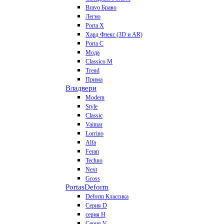
Bravo Браво
Легно
Porta X
Хард Флекс (3D и AR)
Porta C
Мода
Classico M
Trend
Прима
Владвери
Modern
Style
Classic
Vaimar
Lorrino
Alfa
Feran
Techno
Next
Gross
Portas
Deform
Deform Классика
Серия D
серия H
Серия V