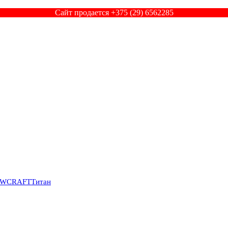
Сайт продается +375 (29) 6562285
SWCRAFT
Титан