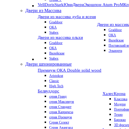
VellDoris
Stark
ЮниДвери
Экошпон Atum Pro
МКп
Двери из Массива
Двери из массива дуба и ясеня
Graddoor
Двери из массив
ОКА
Graddoor
Stabex
ОКА
Двери из массива ольхи
Вилейские
Graddoor
Поставский м
ОКА
Эльпорта
Вилейские
Stabex
Двери шпонированные
Премиум
ОКА Double solid wood
Aristokrat
Classic
High Tech
Белвуддорс
Халес
Крона
серия Гранд
Классика
серия Максимум
Модерн
серия Стандарт
Портофин
серия Капричеза
Техно
серия Премиум
Барокко
Серия Селект
3D фрезе
Серия Авангард