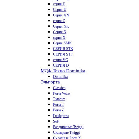
серия E
Серия U
Серия XN
серия Z
Серия NK
Серия N
серия X
Серия SMK
СЕРИЯ STK
СЕРИЯ STP
серия VG
СЕРИЯ D
МДФ Техно Dominika
Dominika
Эльпорта
Classico
Porta Vetro
Эмалит
Porta T
Porta Z
Граффити
Soft
Раздвижные Twiggi
Складные Twiggi
Складные Porta X