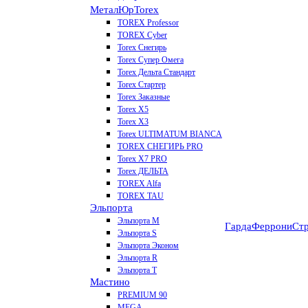
МеталЮр
Torex
TOREX Professor
TOREX Cyber
Torex Снегирь
Torex Супер Омега
Torex Дельта Стандарт
Torex Стартер
Torex Заказные
Torex Х5
Torex Х3
Torex ULTIMATUM BIANCA
TOREX СНЕГИРЬ PRO
Torex X7 PRO
Torex ДЕЛЬТА
TOREX Alfa
TOREX TAU
Эльпорта
Эльпорта M
Гарда
Феррони
Стр
Эльпорта S
Эльпорта Эконом
Эльпорта R
Эльпорта Т
Мастино
PREMIUM 90
MEGA