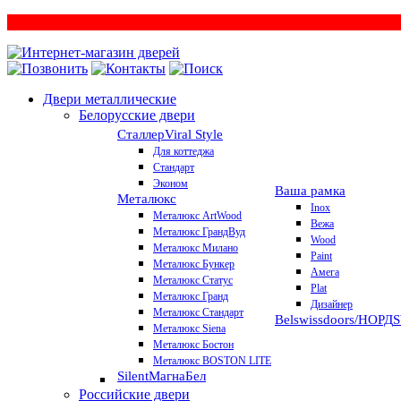
Двери металлические
Белорусские двери
Сталлер
Viral Style
Для коттеджа
Стандарт
Эконом
Ваша рамка
Металюкс
Inox
Металюкс ArtWood
Вежа
Металюкс ГрандВуд
Wood
Металюкс Милано
Paint
Металюкс Бункер
Амега
Металюкс Статус
Plat
Металюкс Гранд
Дизайнер
Металюкс Стандарт
Belswissdoors/НОРД
Металюкс Siena
Металюкс Бостон
Металюкс BOSTON LITE
Silent
МагнаБел
Российские двери