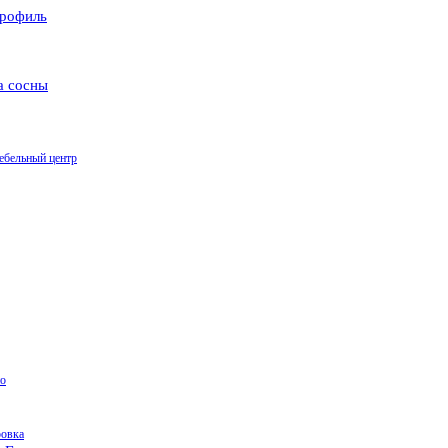
рофиль
а сосны
ебельный центр
о
ровка