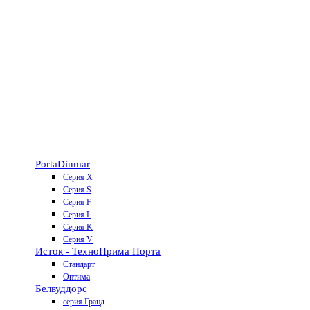
Porta
Dinmar
Серия X
Серия S
Серия F
Серия L
Серия K
Серия V
Исток - Техно
Прима Порта
Стандарт
Оптима
Белвуддорс
серия Гранд