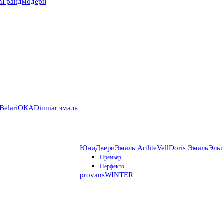
n
Грандмодерн
Belari
ОКА
Dinmar эмаль
ЮниДвери
Эмаль Artlite
VellDoris Эмаль
Эль
Премьер
Перфекто
provans
WINTER