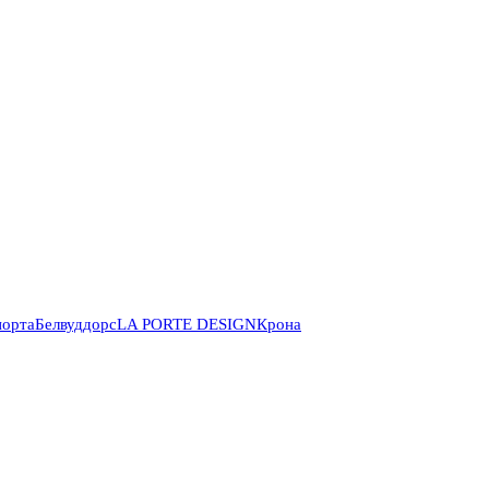
порта
Белвуддорс
LA PORTE DESIGN
Крона