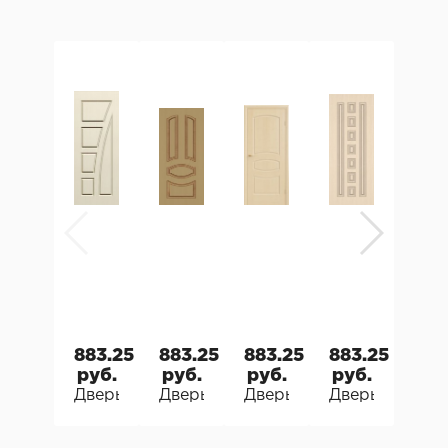
883.25
883.25
883.25
883.25
883
руб.
руб.
руб.
руб.
руб
Дверь межкомнатная Граддоор Graddoor эма
Дверь межкомнатная Граддоор Gra
Дверь межкомнатная Гра
Дверь межком
Две