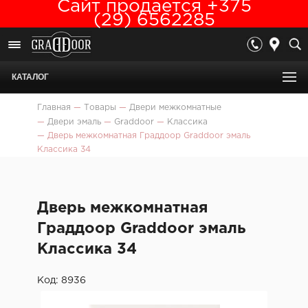
Сайт продается +375
(29) 6562285
КАТАЛОГ
Главная
—
Товары
—
Двери межкомнатные
—
Двери эмаль
—
Graddoor
—
Классика
—
Дверь межкомнатная Граддоор Graddoor эмаль
Классика 34
Дверь межкомнатная
Граддоор Graddoor эмаль
Классика 34
Код: 8936