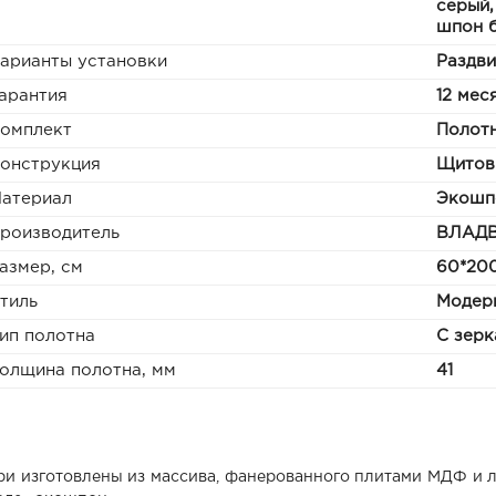
серый,
шпон 
арианты установки
Раздв
арантия
12 мес
омплект
Полотн
онструкция
Щитов
атериал
Экошп
роизводитель
ВЛАД
азмер, см
60*200
тиль
Модер
ип полотна
С зерк
олщина полотна, мм
41
ри изготовлены из массива, фанерованного плитами МДФ и 