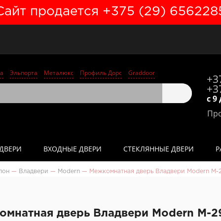
Сайт продается +375 (29) 656228
а
Эльпорта
Металюкс
Профиль Дорс
Graddoor
+3
+3
с 9
Про
ДВЕРИ
ВХОДНЫЕ ДВЕРИ
СТЕКЛЯННЫЕ ДВЕРИ
Р
пон
—
Владвери
—
Modern
—
Межкомнатная дверь Владвери Modern М-
омнатная дверь Владвери Modern М-2