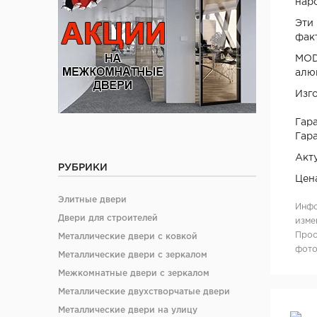
нар
Эти
фак
MOD
алю
Изг
Гара
Гара
Акт
РУБРИКИ
Цен
Элитные двери
Инфо
Двери для строителей
изме
Прос
Металлические двери с ковкой
фото
Металлические двери с зеркалом
Межкомнатные двери с зеркалом
Металлические двухстворчатые двери
Металлические двери на улицу