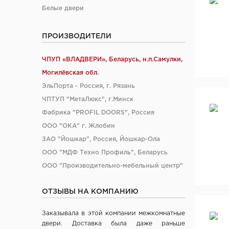
Белые двери
ПРОИЗВОДИТЕЛИ
ЧПУП «ВЛАДВЕРИ», Беларусь, н.п.Самулки,
Могилёвская обл.
ЭльПорта - Россия, г. Рязань
ЧПТУП "МетаЛюкс", г.Минск
Фабрика "PROFIL DOORS", Россия
ООО "ОКА" г. Жлобин
ЗАО "Йошкар", Россия, Йошкар-Ола
ООО "МДФ Техно Профиль", Беларусь
ООО "Производительно-мебельный центр"
ООО "Магна", Китай
ОТЗЫВЫ НА КОМПАНИЮ
ООО "Ясин", Китай
ООО "Алюмдор" г. Минск
Заказывала в этой компании межкомнатные
ООО "Промет", г. Москва
двери. Доставка была даже раньше