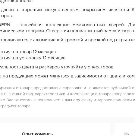
оде «экошпон».
 двери с хорошим искусственным покрытием являются б
торов.
ERN — новейшая коллекция межкомнатных дверей. Две
миниевыми торцами. Отверстия под магнитный замок и скрыт
отавливаются с алюминиевой кромкой и врезкой под скрытые 
нтия: на товар 12 месяцев
нтия: на установку 12 месяцев
уальность цвета и размеров уточняйте у операторов
а на продукцию может меняться в зависимости от цвета и ко
рмация о товаре предоставлена справочно и не является публичной о
нять внешний вид, характеристики и комплектацию товара, предварите
им Вас отнестись с пониманием к данному факту и заранее приносим 
графиях товара.
Опыт команды