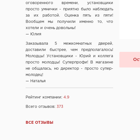
ЧП "Юркас", Беларусь
оговоренного времени, установщики
просто умнички - приятно было наблюдать
ОДО "Древпром", г. Витебск
за их работой. Оценка пять из пяти!
Verda ЗАО "ПО Одинцово", г. Москва
Вообщем мы получили именно то, что
ОАО "Стройдетали" г. Вилейка
хотели и очень довольны!
— Юлия
ОАО Лесплитинвест, СПБ, Россия
ООО "Вудрев" г. Мозырь
Заказывала 5 межкомнатных дверей,
доставили быстрее, чем предполагалось!
ООО "Прима Порта", Минск
Молодцы! Установщики - Юрий и коллега
СООО Исток- Инвест, г. Минск
Ос
просто молодцы! Суперпрофи! В магазине
ОДО "ВИСТ", г. Молодечно
не общалась, но директор - просто супер-
молодец!
ЧТУП "Ньюдор", г. Минск
— Наталья
ОДО «Беллесизделие», г. Минск
Компания "Веллдорис", г. Санкт-Петербург
Рейтинг компании:
4.9
Фабрика дверей "Ростра", Москва
Всего отзывов:
373
"Халес", г. Сморгонь
"Акма", г. Санкт-Петербург
ВСЕ ОТЗЫВЫ
company "Fuaro", Италия
company "Armadillo", Италия