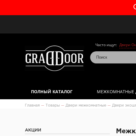
Часто ищут:
Двери Ок
ПОЛНЫЙ КАТАЛОГ
МЕЖКОМНАТНЫЕ 
Главная
—
Товары
—
Двери межкомнатные
—
Двери экош
АКЦИИ
Межк