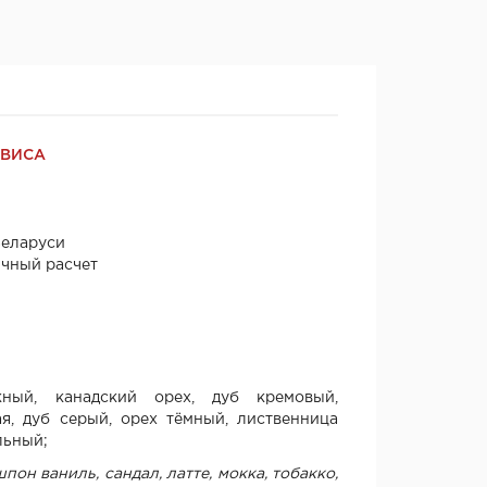
РВИСА
Беларуси
ичный расчет
ный, канадский орех, дуб кремовый,
я, дуб серый, орех тёмный, лиственница
льный;
пон ваниль, сандал, латте, мокка, тобакко,