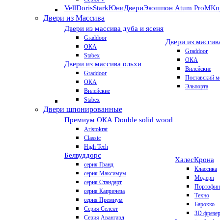
VellDoris
Stark
ЮниДвери
Экошпон Atum Pro
МКп
Двери из Массива
Двери из массива дуба и ясеня
Graddoor
Двери из массив
ОКА
Graddoor
Stabex
ОКА
Двери из массива ольхи
Вилейские
Graddoor
Поставский м
ОКА
Эльпорта
Вилейские
Stabex
Двери шпонированные
Премиум
ОКА Double solid wood
Aristokrat
Classic
High Tech
Белвуддорс
Халес
Крона
серия Гранд
Классика
серия Максимум
Модерн
серия Стандарт
Портофин
серия Капричеза
Техно
серия Премиум
Барокко
Серия Селект
3D фрезе
Серия Авангард