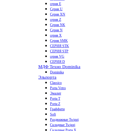
серия E
Серия U
Серия XN
серия Z
Серия NK
Серия N
серия X
Серия SMK
СЕРИЯ STK
СЕРИЯ STP
серия VG
СЕРИЯ D
МДФ Техно Dominika
Dominika
Эльпорта
Classico
Porta Vetro
Эмалит
Porta T
Porta Z
Граффити
Soft
Раздвижные Twiggi
Складные Twiggi
Складные Porta X