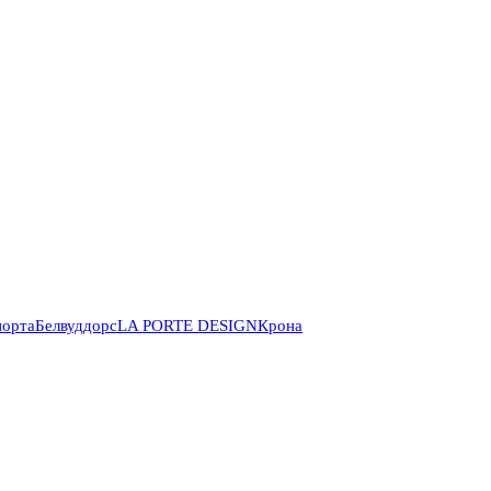
порта
Белвуддорс
LA PORTE DESIGN
Крона