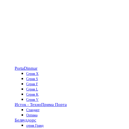
Porta
Dinmar
Серия X
Серия S
Серия F
Серия L
Серия K
Серия V
Исток - Техно
Прима Порта
Стандарт
Оптима
Белвуддорс
серия Гранд