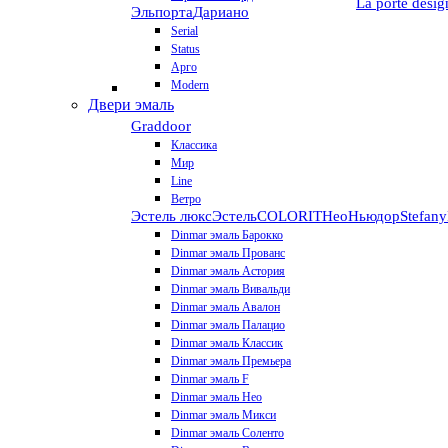
La porte desig
Эльпорта
Дариано
Serial
Status
Арго
Modern
Двери эмаль
Graddoor
Классика
Мир
Line
Ветро
Эстель люкс
Эстель
COLORIT
НеоНьюдор
Stefany
Dinmar эмаль Барокко
Dinmar эмаль Прованс
Dinmar эмаль Астория
Dinmar эмаль Вивальди
Dinmar эмаль Авалон
Dinmar эмаль Палацио
Dinmar эмаль Классик
Dinmar эмаль Премьера
Dinmar эмаль F
Dinmar эмаль Нео
Dinmar эмаль Микси
Dinmar эмаль Соленто