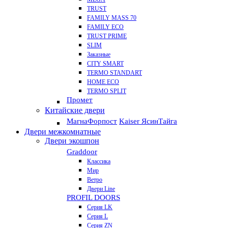
TRUST
FAMILY MASS 70
FAMILY ECO
TRUST PRIME
SLIM
Заказные
CITY SMART
TERMO STANDART
HOME ECO
ТЕRМО SPLIT
Промет
Китайские двери
Магна
Форпост
Kaiser Ясин
Тайга
Двери межкомнатные
Двери экошпон
Graddoor
Классика
Мир
Ветро
Двери Line
PROFIL DOORS
Серия LK
Серия L
Серия ZN