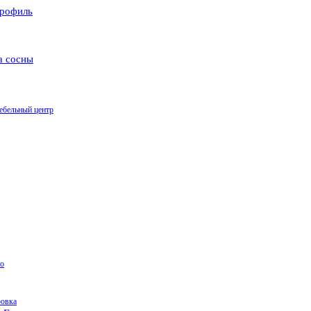
рофиль
а сосны
ебельный центр
о
ровка