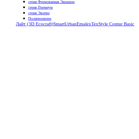
серия Формованная Экошпон
серия Премиум
серия Эвопро
Полипропилен
Лайт (3D Ecocraft)
Smart
Urban
Emalex
TexStyle
Contur
Basic