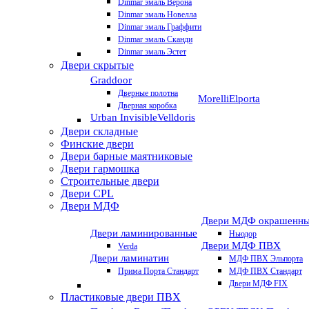
Dinmar эмаль Верона
Dinmar эмаль Новелла
Dinmar эмаль Граффити
Dinmar эмаль Сканди
Dinmar эмаль Эстет
Двери скрытые
Graddoor
Дверные полотна
Morelli
Elporta
Дверная коробка
Urban Invisible
Velldoris
Двери складные
Финские двери
Двери барные маятниковые
Двери гармошка
Строительные двери
Двери CРL
Двери МДФ
Двери МДФ окрашенн
Двери ламинированные
Ньюдор
Двери МДФ ПВХ
Verda
Двери ламинатин
МДФ ПВХ Эльпорта
Прима Порта Стандарт
МДФ ПВХ Стандарт
Двери МДФ FIX
Пластиковые двери ПВХ