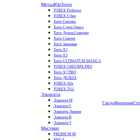
МеталЮр
Torex
TOREX Professor
TOREX Cyber
Torex Снегирь
Torex Супер Омега
Torex Дельта Стандарт
Torex Стартер
Torex Заказные
Torex Х5
Torex Х3
Torex ULTIMATUM BIANCA
TOREX СНЕГИРЬ PRO
Torex X7 PRO
Torex ДЕЛЬТА
TOREX Alfa
TOREX TAU
Эльпорта
Эльпорта M
Гарда
Феррони
Стр
Эльпорта S
Эльпорта Эконом
Эльпорта R
Эльпорта Т
Мастино
PREMIUM 90
MEGA