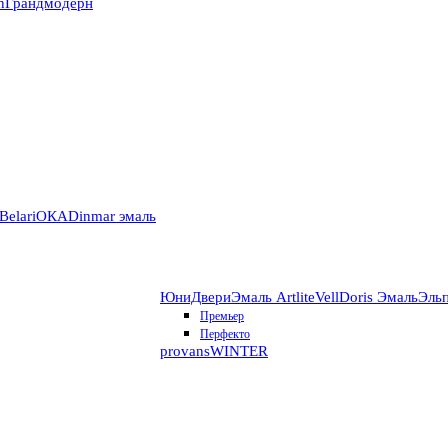
n
Грандмодерн
Belari
ОКА
Dinmar эмаль
ЮниДвери
Эмаль Artlite
VellDoris Эмаль
Эль
Премьер
Перфекто
provans
WINTER