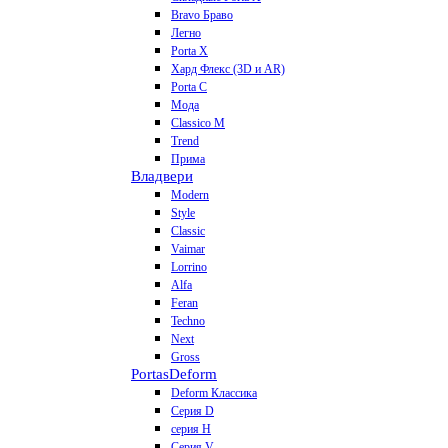
Bravo Браво
Легно
Porta X
Хард Флекс (3D и AR)
Porta C
Мода
Classico M
Trend
Прима
Владвери
Modern
Style
Classic
Vaimar
Lorrino
Alfa
Feran
Techno
Next
Gross
Portas
Deform
Deform Классика
Серия D
серия H
Серия V