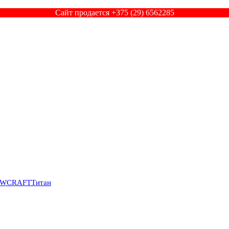
Сайт продается +375 (29) 6562285
SWCRAFT
Титан