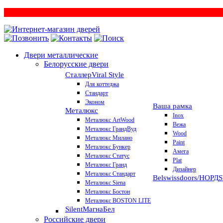
Двери металлические
Белорусские двери
Сталлер
Viral Style
Для коттеджа
Стандарт
Эконом
Ваша рамка
Металюкс
Inox
Металюкс ArtWood
Вежа
Металюкс ГрандВуд
Wood
Металюкс Милано
Paint
Металюкс Бункер
Амега
Металюкс Статус
Plat
Металюкс Гранд
Дизайнер
Металюкс Стандарт
Belswissdoors/НОРД
Металюкс Siena
Металюкс Бостон
Металюкс BOSTON LITE
Silent
МагнаБел
Российские двери