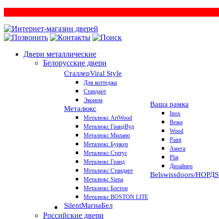
Двери металлические
Белорусские двери
Сталлер
Viral Style
Для коттеджа
Стандарт
Эконом
Ваша рамка
Металюкс
Inox
Металюкс ArtWood
Вежа
Металюкс ГрандВуд
Wood
Металюкс Милано
Paint
Металюкс Бункер
Амега
Металюкс Статус
Plat
Металюкс Гранд
Дизайнер
Металюкс Стандарт
Belswissdoors/НОРД
Металюкс Siena
Металюкс Бостон
Металюкс BOSTON LITE
Silent
МагнаБел
Российские двери