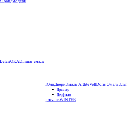
n
Грандмодерн
Belari
ОКА
Dinmar эмаль
ЮниДвери
Эмаль Artlite
VellDoris Эмаль
Эль
Премьер
Перфекто
provans
WINTER