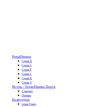
Porta
Dinmar
Серия X
Серия S
Серия F
Серия L
Серия K
Серия V
Исток - Техно
Прима Порта
Стандарт
Оптима
Белвуддорс
серия Гранд