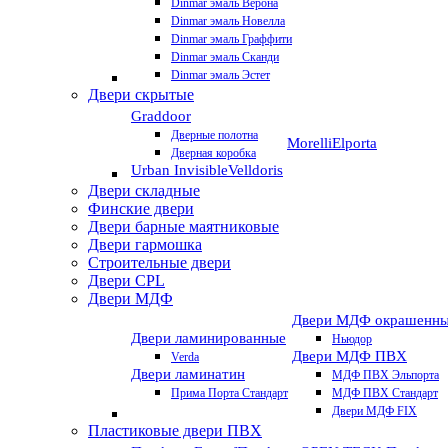
Dinmar эмаль Верона
Dinmar эмаль Новелла
Dinmar эмаль Граффити
Dinmar эмаль Сканди
Dinmar эмаль Эстет
Двери скрытые
Graddoor
Дверные полотна
Morelli
Elporta
Дверная коробка
Urban Invisible
Velldoris
Двери складные
Финские двери
Двери барные маятниковые
Двери гармошка
Строительные двери
Двери CРL
Двери МДФ
Двери МДФ окрашенн
Двери ламинированные
Ньюдор
Двери МДФ ПВХ
Verda
Двери ламинатин
МДФ ПВХ Эльпорта
Прима Порта Стандарт
МДФ ПВХ Стандарт
Двери МДФ FIX
Пластиковые двери ПВХ