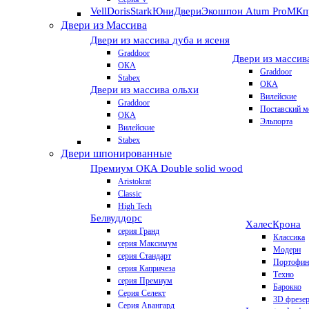
VellDoris
Stark
ЮниДвери
Экошпон Atum Pro
МКп
Двери из Массива
Двери из массива дуба и ясеня
Graddoor
Двери из массив
ОКА
Graddoor
Stabex
ОКА
Двери из массива ольхи
Вилейские
Graddoor
Поставский м
ОКА
Эльпорта
Вилейские
Stabex
Двери шпонированные
Премиум
ОКА Double solid wood
Aristokrat
Classic
High Tech
Белвуддорс
Халес
Крона
серия Гранд
Классика
серия Максимум
Модерн
серия Стандарт
Портофин
серия Капричеза
Техно
серия Премиум
Барокко
Серия Селект
3D фрезе
Серия Авангард