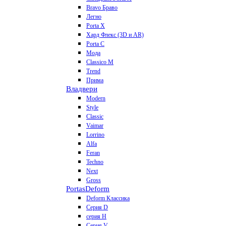
Bravo Браво
Легно
Porta X
Хард Флекс (3D и AR)
Porta C
Мода
Classico M
Trend
Прима
Владвери
Modern
Style
Classic
Vaimar
Lorrino
Alfa
Feran
Techno
Next
Gross
Portas
Deform
Deform Классика
Серия D
серия H
Серия V