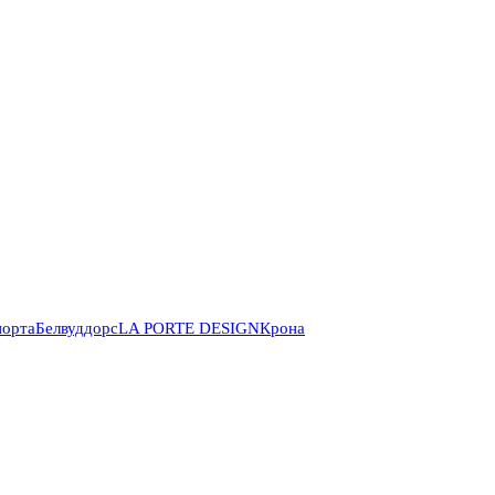
порта
Белвуддорс
LA PORTE DESIGN
Крона