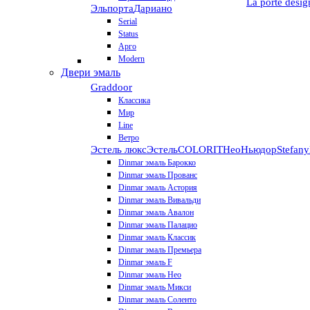
La porte desig
Эльпорта
Дариано
Serial
Status
Арго
Modern
Двери эмаль
Graddoor
Классика
Мир
Line
Ветро
Эстель люкс
Эстель
COLORIT
НеоНьюдор
Stefany
Dinmar эмаль Барокко
Dinmar эмаль Прованс
Dinmar эмаль Астория
Dinmar эмаль Вивальди
Dinmar эмаль Авалон
Dinmar эмаль Палацио
Dinmar эмаль Классик
Dinmar эмаль Премьера
Dinmar эмаль F
Dinmar эмаль Нео
Dinmar эмаль Микси
Dinmar эмаль Соленто