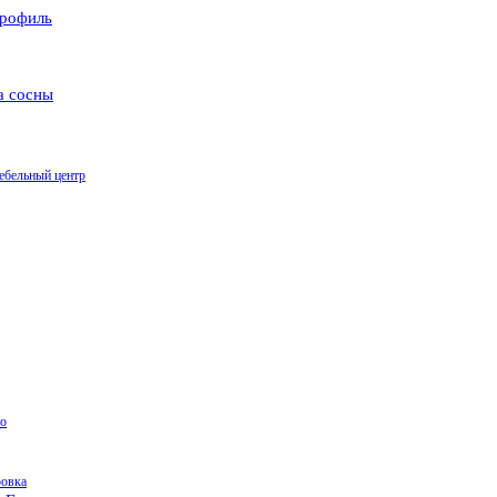
рофиль
а сосны
ебельный центр
о
ровка