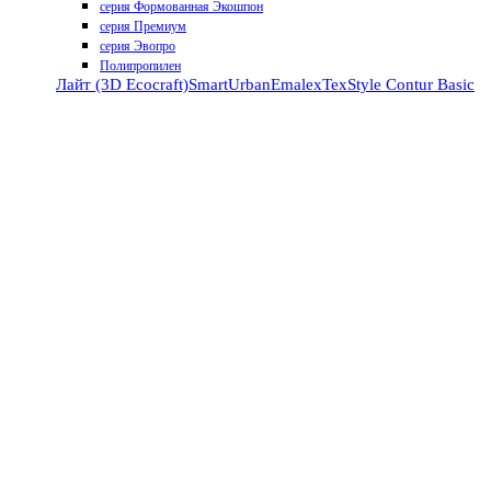
серия Формованная Экошпон
серия Премиум
серия Эвопро
Полипропилен
Лайт (3D Ecocraft)
Smart
Urban
Emalex
TexStyle
Contur
Basic