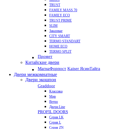
TRUST
FAMILY MASS 70
FAMILY ECO
TRUST PRIME
SLIM
Заказные
CITY SMART
TERMO STANDART
HOME ECO
ТЕRМО SPLIT
Промет
Китайские двери
Магна
Форпост
Kaiser Ясин
Тайга
Двери межкомнатные
Двери экошпон
Graddoor
Классика
Мир
Ветро
Двери Line
PROFIL DOORS
Серия LK
Серия L
Серия ZN