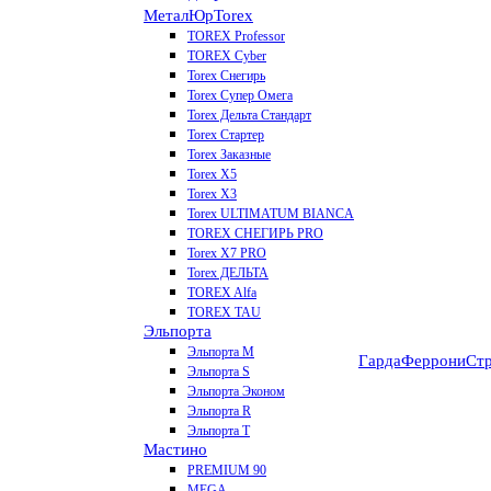
МеталЮр
Torex
TOREX Professor
TOREX Cyber
Torex Снегирь
Torex Супер Омега
Torex Дельта Стандарт
Torex Стартер
Torex Заказные
Torex Х5
Torex Х3
Torex ULTIMATUM BIANCA
TOREX СНЕГИРЬ PRO
Torex X7 PRO
Torex ДЕЛЬТА
TOREX Alfa
TOREX TAU
Эльпорта
Эльпорта M
Гарда
Феррони
Стр
Эльпорта S
Эльпорта Эконом
Эльпорта R
Эльпорта Т
Мастино
PREMIUM 90
MEGA