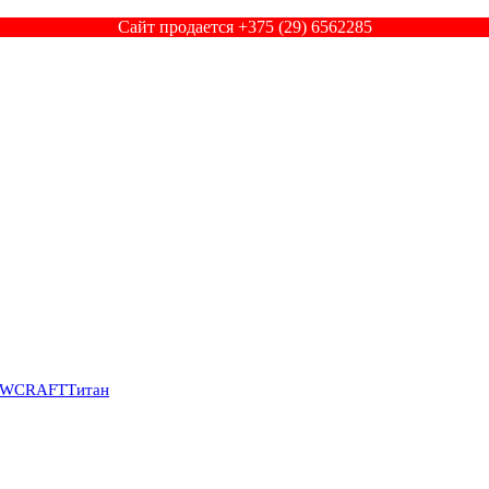
Сайт продается +375 (29) 6562285
SWCRAFT
Титан