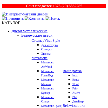
Сайт продается +375 (29) 6562285
КАТАЛОГ
Двери металлические
Белорусские двери
Сталлер
Viral Style
Для коттеджа
Стандарт
Эконом
Металюкс
Металюкс
ArtWood
Ваша рамка
Металюкс
ГрандВуд
Inox
Металюкс
Вежа
Милано
Wood
Металюкс
Paint
Бункер
Амега
Металюкс
Plat
Статус
Дизайнер
Belswissdoors/
Металюкс Гранд