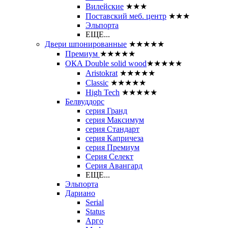
Вилейские
★★★
Поставский меб. центр
★★★
Эльпорта
ЕЩЕ...
Двери шпонированные
★★★★★
Премиум
★★★★★
ОКА Double solid wood
★★★★★
Aristokrat
★★★★★
Classic
★★★★★
High Tech
★★★★★
Белвуддорс
серия Гранд
серия Максимум
серия Стандарт
серия Капричеза
серия Премиум
Серия Селект
Серия Авангард
ЕЩЕ...
Эльпорта
Дариано
Serial
Status
Арго