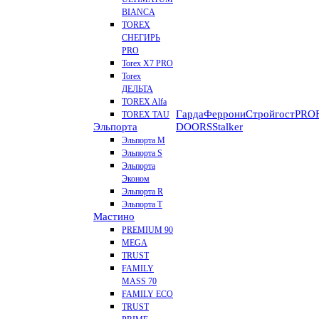
BIANCA
TOREX
СНЕГИРЬ
PRO
Torex X7 PRO
Torex
ДЕЛЬТА
TOREX Alfa
Гарда
Феррони
Стройгост
PROF
TOREX TAU
Эльпорта
DOORS
Stalker
Эльпорта M
Эльпорта S
Эльпорта
Эконом
Эльпорта R
Эльпорта Т
Мастино
PREMIUM 90
MEGA
TRUST
FAMILY
MASS 70
FAMILY ECO
TRUST