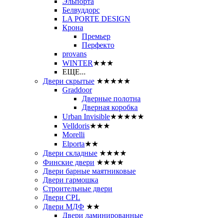
Эльпорта
Белвуддорс
LA PORTE DESIGN
Крона
Премьер
Перфекто
provans
WINTER
★★★
ЕЩЕ...
Двери скрытые
★★★★★
Graddoor
Дверные полотна
Дверная коробка
Urban Invisible
★★★★★
Velldoris
★★★
Morelli
Elporta
★★
Двери складные
★★★★
Финские двери
★★★★
Двери барные маятниковые
Двери гармошка
Строительные двери
Двери CРL
Двери МДФ
★★
Двери ламинированные