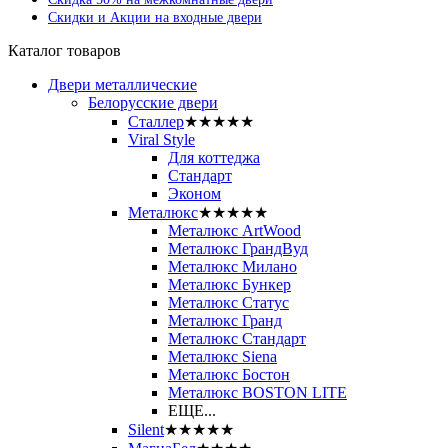
Скидки и Акции на входные двери
Каталог товаров
Двери металлические
Белорусские двери
Сталлер
★★★★★
Viral Style
Для коттеджа
Стандарт
Эконом
Металюкс
★★★★★
Металюкс ArtWood
Металюкс ГрандВуд
Металюкс Милано
Металюкс Бункер
Металюкс Статус
Металюкс Гранд
Металюкс Стандарт
Металюкс Siena
Металюкс Бостон
Металюкс BOSTON LITE
ЕЩЕ...
Silent
★★★★★