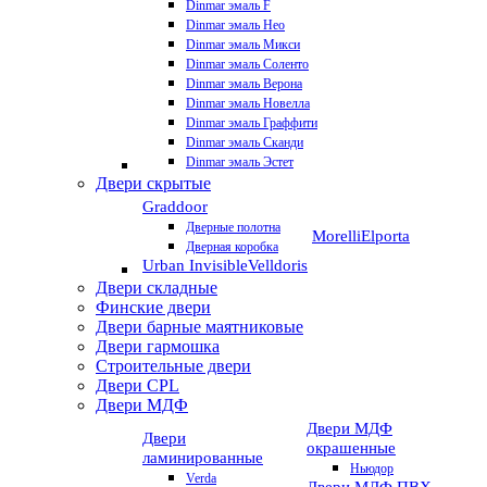
Dinmar эмаль F
Dinmar эмаль Нео
Dinmar эмаль Микси
Dinmar эмаль Соленто
Dinmar эмаль Верона
Dinmar эмаль Новелла
Dinmar эмаль Граффити
Dinmar эмаль Сканди
Dinmar эмаль Эстет
Двери скрытые
Graddoor
Дверные полотна
Morelli
Elporta
Дверная коробка
Urban Invisible
Velldoris
Двери складные
Финские двери
Двери барные маятниковые
Двери гармошка
Строительные двери
Двери CРL
Двери МДФ
Двери МДФ
Двери
окрашенные
ламинированные
Ньюдор
Verda