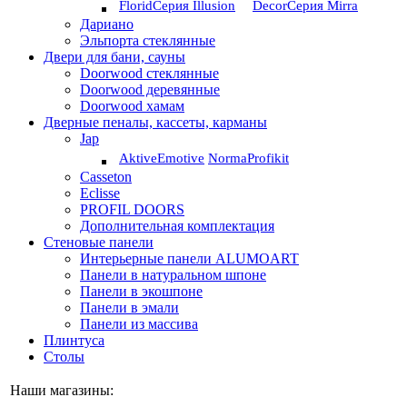
Florid
Серия Illusion
Deсor
Серия Mirra
Дариано
Эльпорта стеклянные
Двери для бани, сауны
Doorwood стеклянные
Doorwood деревянные
Doorwood хамам
Дверные пеналы, кассеты, карманы
Jap
Aktive
Emotive
Norma
Profikit
Casseton
Eclisse
PROFIL DOORS
Дополнительная комплектация
Стеновые панели
Интерьерные панели ALUMOART
Панели в натуральном шпоне
Панели в экошпоне
Панели в эмали
Панели из массива
Плинтуса
Столы
Наши магазины: