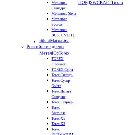
НОРД
SWCRAFT
Титан
Металюкс
Стандарт
Металюкс Siena
Металюкс
Бостон
Металюкс
BOSTON LITE
Silent
МагнаБел
Российские двери
МеталЮр
Torex
TOREX
Professor
TOREX Cyber
Torex Снегирь
Torex Супер
Омега
Torex Дельта
Стандарт
Torex Стартер
Torex
Заказные
Torex Х5
Torex Х3
Torex
ULTIMATUM