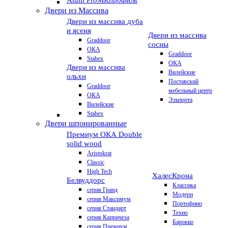
Atum Pro
МКпрофиль
Двери из Массива
Двери из массива дуба
и ясеня
Двери из массива
Graddoor
сосны
ОКА
Graddoor
Stabex
ОКА
Двери из массива
Вилейские
ольхи
Поставский
Graddoor
мебельный центр
ОКА
Эльпорта
Вилейские
Stabex
Двери шпонированные
Премиум
ОКА Double
solid wood
Aristokrat
Classic
High Tech
Халес
Крона
Белвуддорс
Классика
серия Гранд
Модерн
серия Максимум
Портофино
серия Стандарт
Техно
серия Капричеза
Барокко
серия Премиум