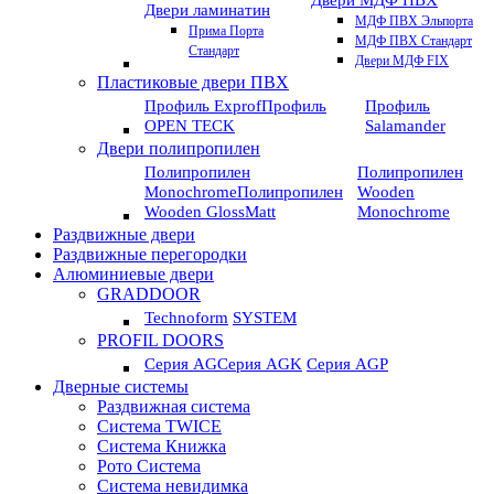
Двери МДФ ПВХ
Двери ламинатин
МДФ ПВХ Эльпорта
Прима Порта
МДФ ПВХ Стандарт
Стандарт
Двери МДФ FIX
Пластиковые двери ПВХ
Профиль Exprof
Профиль
Профиль
OPEN TECK
Salamander
Двери полипропилен
Полипропилен
Полипропилен
Monochrome
Полипропилен
Wooden
Wooden GlossMatt
Monochrome
Раздвижные двери
Раздвижные перегородки
Алюминиевые двери
GRADDOOR
Technoform
SYSTEM
PROFIL DOORS
Серия AG
Серия AGK
Серия AGP
Дверные системы
Раздвижная система
Система TWICE
Система Книжка
Рото Система
Система невидимка