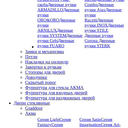
скоба
Дверные ручки
Combo
Дверные
ARMADILLO
Дверные
ручки Ajax
Дверные
ручки
ручки
ORO&ORO
Дверные
Rucetti
Дверные
ручки
ручки INOX
Дверные
ARNILUX
Дверные
ручки STILE
ручки SYSTEM
Дверные
Дверные ручки
ручки Cebi
Дверные
Corona
Дверные
ручки FUARO
ручки STERK
Замки и механизмы
Петли
Накладки на цилиндр
Завертки к ручкам
Стопоры для дверей
Доводчики
Скрытый порог
Фурнитура для стекла АКМА
Фурнитура для входных дверей
Фурнитура для раздвижных дверей
Двери стеклянные
Graddoor
Акма
Серия Light
Серия
Серия Satin
Серия
Fantazy
Серия
Imagination
Серия Art-