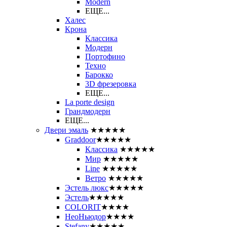
Modern
ЕЩЕ...
Халес
Крона
Классика
Модерн
Портофино
Техно
Барокко
3D фрезеровка
ЕЩЕ...
La porte design
Грандмодерн
ЕЩЕ...
Двери эмаль
★★★★★
Graddoor
★★★★★
Классика
★★★★★
Мир
★★★★★
Line
★★★★★
Ветро
★★★★★
Эстель люкс
★★★★★
Эстель
★★★★★
COLORIT
★★★★
НеоНьюдор
★★★★
Stefany
★★★★★