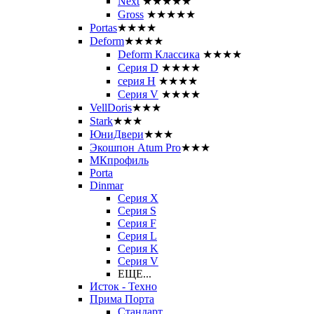
Next
★★★★★
Gross
★★★★★
Portas
★★★★
Deform
★★★★
Deform Классика
★★★★
Серия D
★★★★
серия H
★★★★
Серия V
★★★★
VellDoris
★★★
Stark
★★★
ЮниДвери
★★★
Экошпон Atum Pro
★★★
МКпрофиль
Porta
Dinmar
Серия X
Серия S
Серия F
Серия L
Серия K
Серия V
ЕЩЕ...
Исток - Техно
Прима Порта
Стандарт