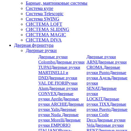
Барные, маятниковые системы
Система купе
Система Telescopic
Система SWING
СИСТЕМА LOFT
СИСТЕМА SLIDING
СИСТЕМА MAGIC
СИСТЕМА DIVA
Дверная фурнитура
Дверные ручки
Дверные ручки
Дверные ручки
Colombo
Дверные ручки
ARNI
Дверные ручки
TUPAI
Дверные ручки
CROMA
Дверные
MARTINELLI и
ручки Punto
Дверные
DND
Дверные ручки
ручки Адель
Дверные
VAL DE FIORI
Ручки
ручки
Alum
Дверные ручки
SENAT
Дверные
CONVEX
Дверные
ручки
ручки Aprile
Дверные
LOCKIT
Дверные
ручки ARCHIE
Дверные
ручки TIXX
Дверные
ручки Yalis
Дверные
ручки Puerto
Дверные
ручки Nuda
Дверные
ручки Code
ручки Morelli
Дверные
Deco
Дверные ручки
ручки EMPORIO
Vela
Дверные ручки
ITALIANO
Ручка-
RENZ
Дверные ручки