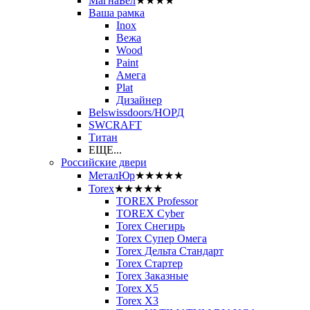
МагнаБел
★★★★
Ваша рамка
Inox
Вежа
Wood
Paint
Амега
Plat
Дизайнер
Belswissdoors/НОРД
SWCRAFT
Титан
ЕЩЕ...
Российские двери
МеталЮр
★★★★★
Torex
★★★★★
TOREX Professor
TOREX Cyber
Torex Снегирь
Torex Супер Омега
Torex Дельта Стандарт
Torex Стартер
Torex Заказные
Torex Х5
Torex Х3