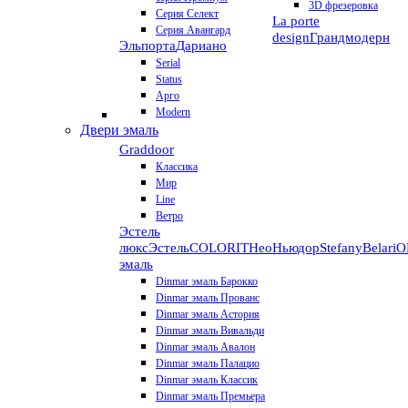
3D фрезеровка
Серия Селект
La porte
Серия Авангард
design
Грандмодерн
Эльпорта
Дариано
Serial
Status
Арго
Modern
Двери эмаль
Graddoor
Классика
Мир
Line
Ветро
Эстель
люкс
Эстель
COLORIT
НеоНьюдор
Stefany
Belari
О
эмаль
Dinmar эмаль Барокко
Dinmar эмаль Прованс
Dinmar эмаль Астория
Dinmar эмаль Вивальди
Dinmar эмаль Авалон
Dinmar эмаль Палацио
Dinmar эмаль Классик
Dinmar эмаль Премьера