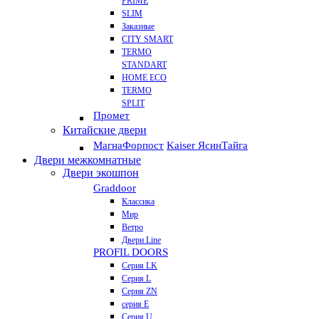
PRIME
SLIM
Заказные
CITY SMART
TERMO
STANDART
HOME ECO
ТЕRМО
SPLIT
Промет
Китайские двери
Магна
Форпост
Kaiser Ясин
Тайга
Двери межкомнатные
Двери экошпон
Graddoor
Классика
Мир
Ветро
Двери Line
PROFIL DOORS
Серия LK
Серия L
Серия ZN
серия E
Серия U