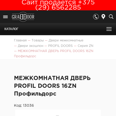
Сайт продается +375
(29) 6562285
КАТАЛОГ
Главная
—
Товары
—
Двери межкомнатные
—
Двери экошпон
—
PROFIL DOORS
—
Серия ZN
—
МЕЖКОМНАТНАЯ ДВЕРЬ PROFIL DOORS 16ZN
Профильдорс
МЕЖКОМНАТНАЯ ДВЕРЬ
PROFIL DOORS 16ZN
Профильдорс
Код: 13036